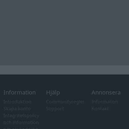
Information
Hjälp
Annonsera
Introduktion
Communityregler
Information
Skapa konto
Support
Kontakt
Integritetspolicy
och information
om användning
av cookies
Övrig
information
Övrigt
Tips och
förslag
Felanmälan
®
GARAGET
v13.2 Copyright © 2001-2026 Garaget Media AB