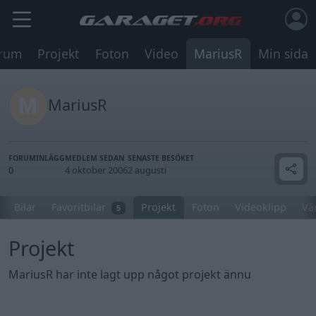
rum
Projekt
Foton
Video
MariusR
Min sida
MariusR
FORUMINLÄGG
MEDLEM SEDAN
SENASTE BESÖKET
0
4 oktober 2006
2 augusti
Bilar
Favoritbilar
Projekt
Foton
Videoklipp
Vä
5
Projekt
MariusR har inte lagt upp något projekt ännu