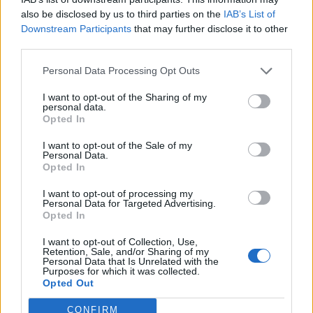
Senaste inlägget av
Dr_snuggels för 19 timmar sedan
i
Projekt
also be disclosed by us to third parties on the
IAB’s List of
Downstream Participants
that may further disclose it to other
Golf Mk2 16v Turbo
137 svar
third parties.
Senaste inlägget av
16vt4m för 20 timmar sedan
i
Projekt
Personal Data Processing Opt Outs
Vw 1956 oval prosjekt
11 svar
I want to opt-out of the Sharing of my
Senaste inlägget av
jarleb för 23 timmar sedan
i
Projekt
personal data.
Opted In
Volvo 245 ?Turbo?
40 svar
Senaste inlägget av
Marurb1 onsdag 23:42
i
Projekt
I want to opt-out of the Sale of my
Personal Data.
Renovering av en Honda Civic Aerodeck
Opted In
181 svar
VTi
I want to opt-out of processing my
Senaste inlägget av
Xebers76 onsdag 20:48
i
Projekt
Personal Data for Targeted Advertising.
Opted In
Nyaste forumtrådarna
I want to opt-out of Collection, Use,
ID 4 vs XC 40 ?
2 svar
Retention, Sale, and/or Sharing of my
Personal Data that Is Unrelated with the
Senaste inlägget av
KenthIJ2 för 1 timme sedan
i
El- och
Purposes for which it was collected.
hybridbilar
Opted Out
Ni som kör HEV eller PHEV ? är ni nöjda?
CONFIRM