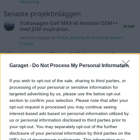
felsökning
Senaste projektinläggen
Volkswagen Golf MK4 v6 4motion OEM++
14 svar
med JDM inspiration.
Senaste inlägget av
Stol3n_Identity för 6 timmar sedan
i
Projekt
Ni som kör HEV eller PHEV ? är ni nöjda?
Senaste inlägget av
kaykay för 9 timmar sedan
i
Projekt
Garaget -
Do Not Process My Personal Information
Manta b som ska räddas (kaross eller
122 svar
delar sökes)
If you wish to opt-out of the sale, sharing to third parties, or
processing of your personal or sensitive information for
Senaste inlägget av
Tyfors för 17 timmar sedan
i
Projekt
targeted advertising by us, please use the below opt-out
Huggern goes big block with 427 ZL-1!
551 svar
section to confirm your selection. Please note that after your
opt-out request is processed you may continue seeing
Senaste inlägget av
hugger69 för 17 timmar sedan
i
Projekt
interest-based ads based on personal information utilized by
Camaro som bruksbil?!
57 svar
us or personal information disclosed to third parties prior to
your opt-out. You may separately opt-out of the further
Senaste inlägget av
Ev_volvo142 för 18 timmar sedan
i
Projekt
disclosure of your personal information by third parties on the
Volkswagen split bus t1 1962
2559 svar
IAB’s list of downstream participants. This information may