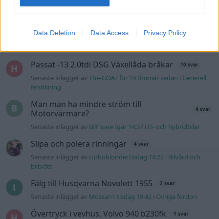
Senaste inlägget av
kaykay för 9 timmar sedan
i
Projekt
244 motorbyte till d5252t
Data Deletion
Data Access
Privacy Policy
Senaste inlägget av
Jeppegaming för 15 timmar sedan
i
Motorteknik (Avancerad)
Passat -13 2.0tdi DSG Växellåda bråkar
10 svar
Senaste inlägget av
The-GOAT för 19 timmar sedan
i
Generell
felsökning
Man man ha mindre ström till
4 svar
Motorvärmare?
Senaste inlägget av
BilFixare Igår 14:37
i
El- och hybridbilar
Slipa och polera rinningar
4 svar
Senaste inlägget av
turboblondie tisdag 14:22
i
Bilvård och
biltvätt
Fälg till Husqvarna Novolett 1955
2 svar
Senaste inlägget av
Mossan1 tisdag 19:42
i
Övriga fordon
Övertryck i vevhus, Volvo 940 b230fk
1 svar