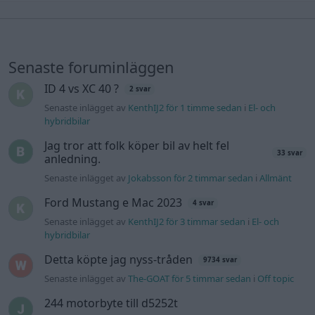
Senaste foruminläggen
ID 4 vs XC 40 ?
2 svar
Senaste inlägget av
KenthIJ2 för 1 timme sedan
i
El- och
hybridbilar
Jag tror att folk köper bil av helt fel
33 svar
anledning.
Senaste inlägget av
Jokabsson för 2 timmar sedan
i
Allmänt
Ford Mustang e Mac 2023
4 svar
Senaste inlägget av
KenthIJ2 för 3 timmar sedan
i
El- och
hybridbilar
Detta köpte jag nyss-tråden
9734 svar
Senaste inlägget av
The-GOAT för 5 timmar sedan
i
Off topic
244 motorbyte till d5252t