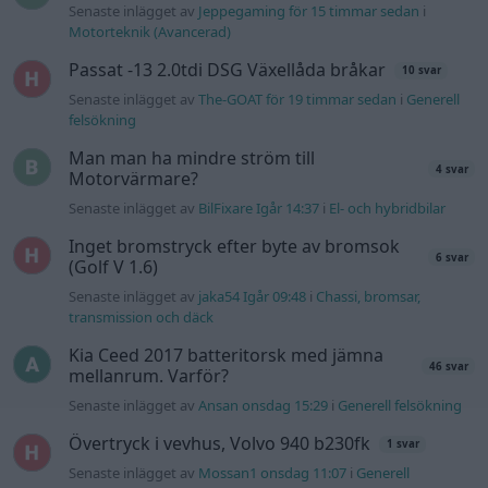
Senaste inlägget av
Jeppegaming för 15 timmar sedan
i
Motorteknik (Avancerad)
Passat -13 2.0tdi DSG Växellåda bråkar
10 svar
Senaste inlägget av
The-GOAT för 19 timmar sedan
i
Generell
felsökning
Man man ha mindre ström till
4 svar
Motorvärmare?
Senaste inlägget av
BilFixare Igår 14:37
i
El- och hybridbilar
Inget bromstryck efter byte av bromsok
6 svar
(Golf V 1.6)
Senaste inlägget av
jaka54 Igår 09:48
i
Chassi, bromsar,
transmission och däck
Kia Ceed 2017 batteritorsk med jämna
46 svar
mellanrum. Varför?
Senaste inlägget av
Ansan onsdag 15:29
i
Generell felsökning
Övertryck i vevhus, Volvo 940 b230fk
1 svar
Senaste inlägget av
Mossan1 onsdag 11:07
i
Generell