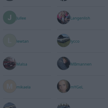
Jullee
Langenlish
lewtan
lycco
Malsa
MBmannen
mikaela
mYGeL