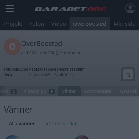
Projekt
Foton
Video
OverBoosted
Min sida
OverBoosted
AUTOBAHNRASER
Stockholm
FORUMINLÄGG
MEDLEM SEDAN
SENASTE BESÖKET
3804
21 juni 2005
5 juli 2023
oton
Videoklipp
Vänner
Kommentarer
Gästbok
2
5
Vänner
Alla vänner
Vänners bilar