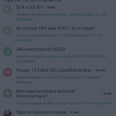
ID 4 vs EX 40 ?
4 svar
Senaste inlägget av
MickeEng för 12 timmar sedan
i
El- och
hybridbilar
Ni som kör HEV eller PHEV ? är ni nöjda?
Senaste inlägget av
kaykay för 22 timmar sedan
i
El- och
hybridbilar
244 motorbyte till d5252t
Senaste inlägget av
Jeppegaming Igår 00:53
i
Motorteknik
(Avancerad)
Passat -13 2.0tdi DSG Växellåda bråkar
10 svar
Senaste inlägget av
The-GOAT torsdag 20:54
i
Generell
felsökning
Man man ha mindre ström till
4 svar
Motorvärmare?
Senaste inlägget av
BilFixare torsdag 14:37
i
El- och hybridbilar
Slipa och polera rinningar
4 svar