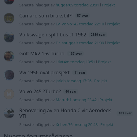
Senaste inlägget av
hugger69 torsdag 23:01
i
Projekt
Camaro som bruksbil?!
57 svar
Senaste inlägget av
Ev_volvo142 torsdag 22:10
i
Projekt
Volkswagen split bus t1 1962
2559 svar
Senaste inlägget av
Dr_snuggels torsdag 21:09
i
Projekt
Golf Mk2 16v Turbo
137 svar
Senaste inlägget av
16vt4m torsdag 19:51
i
Projekt
Vw 1956 oval prosjekt
11 svar
Senaste inlägget av
jarleb torsdag 17:26
i
Projekt
Volvo 245 ?Turbo?
40 svar
Senaste inlägget av
Marurb1 onsdag 23:42
i
Projekt
Renovering av en Honda Civic Aerodeck
181 svar
VTi
Senaste inlägget av
Xebers76 onsdag 20:48
i
Projekt
Nyaste forumtrådarna