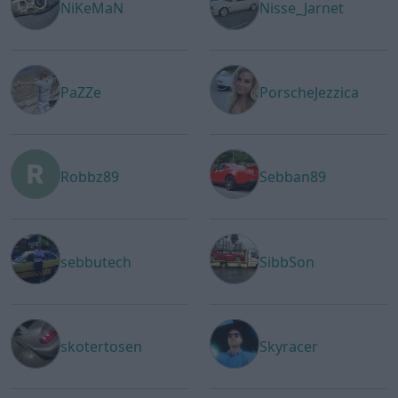
NiKeMaN
Nisse_Jarnet
PaZZe
PorscheJezzica
Robbz89
Sebban89
sebbutech
SibbSon
skotertosen
Skyracer