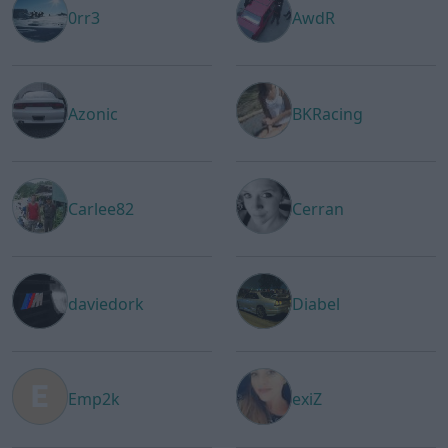
0rr3
AwdR
Azonic
BKRacing
Carlee82
Cerran
daviedork
Diabel
Emp2k
exiZ