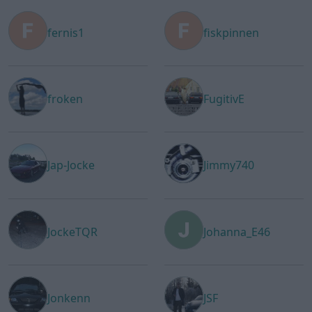
fernis1
fiskpinnen
froken
FugitivE
Jap-Jocke
Jimmy740
JockeTQR
Johanna_E46
Jonkenn
JSF