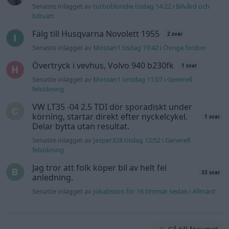
Senaste inlägget av
turboblondie tisdag 14:22
i
Bilvård och
biltvätt
Fälg till Husqvarna Novolett 1955
2 svar
Senaste inlägget av
Mossan1 tisdag 19:42
i
Övriga fordon
Övertryck i vevhus, Volvo 940 b230fk
1 svar
Senaste inlägget av
Mossan1 onsdag 11:07
i
Generell
felsökning
VW LT35 -04 2.5 TDI dör sporadiskt under
körning, startar direkt efter nyckelcykel.
1 svar
Delar bytta utan resultat.
Senaste inlägget av
Jesper328 tisdag 12:52
i
Generell
felsökning
Jag tror att folk köper bil av helt fel
33 svar
anledning.
Senaste inlägget av
Jokabsson för 16 timmar sedan
i
Allmänt