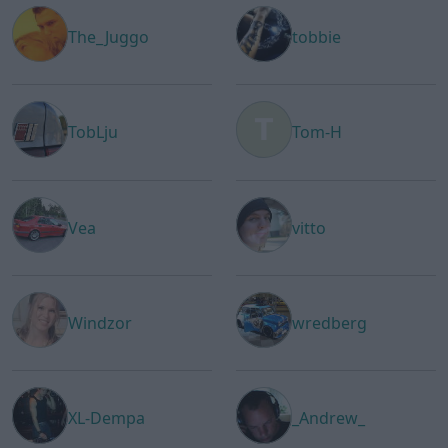
The_Juggo
tobbie
TobLju
Tom-H
Vea
vitto
Windzor
wredberg
XL-Dempa
_Andrew_