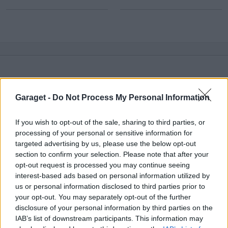
Senaste foruminläggen
Garaget -
Do Not Process My Personal Information
Volvo 740 med lh2.2 spridare öppnar hela
2 svar
tiden på tändning.
If you wish to opt-out of the sale, sharing to third parties, or
Senaste inlägget av
KlevaRaggarn för 6 timmar sedan
i
processing of your personal or sensitive information for
Generell felsökning
targeted advertising by us, please use the below opt-out
section to confirm your selection. Please note that after your
Detta köpte jag nyss-tråden
9738 svar
opt-out request is processed you may continue seeing
Senaste inlägget av
The-GOAT för 7 timmar sedan
i
Off topic
interest-based ads based on personal information utilized by
us or personal information disclosed to third parties prior to
ID 4 vs EX 40 ?
4 svar
your opt-out. You may separately opt-out of the further
Senaste inlägget av
MickeEng för 12 timmar sedan
i
El- och
disclosure of your personal information by third parties on the
hybridbilar
IAB’s list of downstream participants. This information may