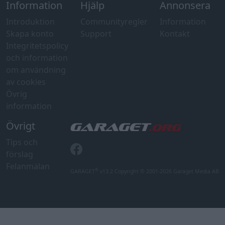
Tips och
förslag
Felanmälan
®
GARAGET
v13.2 Copyright © 2001-2026 Garaget Media AB