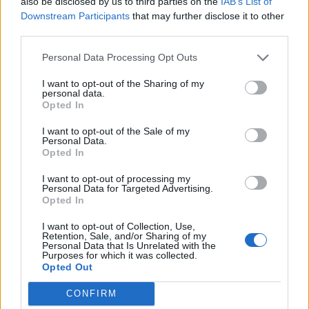
Jag tror att folk köper bil av helt fel
also be disclosed by us to third parties on the
IAB’s List of
33 svar
anledning.
Downstream Participants
that may further disclose it to other
third parties.
Senaste inlägget av
Jokabsson för 16 timmar sedan
i
Allmänt
Ford Mustang e Mac 2023
Personal Data Processing Opt Outs
4 svar
Senaste inlägget av
KenthIJ2 för 17 timmar sedan
i
El- och
I want to opt-out of the Sharing of my
hybridbilar
personal data.
Opted In
Ni som kör HEV eller PHEV ? är ni nöjda?
I want to opt-out of the Sale of my
Senaste inlägget av
kaykay för 22 timmar sedan
i
El- och
Personal Data.
hybridbilar
Opted In
244 motorbyte till d5252t
I want to opt-out of processing my
Senaste inlägget av
Jeppegaming Igår 00:53
i
Motorteknik
Personal Data for Targeted Advertising.
Opted In
(Avancerad)
Passat -13 2.0tdi DSG Växellåda bråkar
I want to opt-out of Collection, Use,
10 svar
Retention, Sale, and/or Sharing of my
Senaste inlägget av
The-GOAT torsdag 20:54
i
Generell
Personal Data that Is Unrelated with the
Purposes for which it was collected.
felsökning
Opted Out
Man man ha mindre ström till
4 svar
Motorvärmare?
CONFIRM