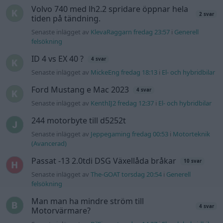
Volvo 740 med lh2.2 spridare öppnar hela
2 svar
tiden på tändning.
Senaste inlägget av
KlevaRaggarn fredag 23:57
i
Generell
felsökning
ID 4 vs EX 40 ?
4 svar
Senaste inlägget av
MickeEng fredag 18:13
i
El- och hybridbilar
Ford Mustang e Mac 2023
4 svar
Senaste inlägget av
KenthIJ2 fredag 12:37
i
El- och hybridbilar
244 motorbyte till d5252t
Senaste inlägget av
Jeppegaming fredag 00:53
i
Motorteknik
(Avancerad)
Passat -13 2.0tdi DSG Växellåda bråkar
10 svar
Senaste inlägget av
The-GOAT torsdag 20:54
i
Generell
felsökning
Man man ha mindre ström till
4 svar
Motorvärmare?