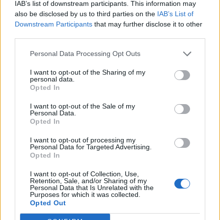
IAB’s list of downstream participants. This information may
Senaste inlägget av
Ev_volvo142 torsdag 22:10
i
Projekt
also be disclosed by us to third parties on the
IAB’s List of
Downstream Participants
that may further disclose it to other
Volkswagen split bus t1 1962
2559 svar
third parties.
Senaste inlägget av
Dr_snuggels torsdag 21:09
i
Projekt
Personal Data Processing Opt Outs
Golf Mk2 16v Turbo
137 svar
Senaste inlägget av
16vt4m torsdag 19:51
i
Projekt
I want to opt-out of the Sharing of my
personal data.
Volvo 245 ?Turbo?
Opted In
40 svar
Senaste inlägget av
Marurb1 onsdag 23:42
i
Projekt
I want to opt-out of the Sale of my
Personal Data.
Renovering av en Honda Civic Aerodeck
Opted In
181 svar
VTi
Senaste inlägget av
Xebers76 onsdag 20:48
i
Projekt
I want to opt-out of processing my
Personal Data for Targeted Advertising.
Opted In
Nyaste forumtrådarna
Bestyckningsfundering. Zenith INAT 35/40
I want to opt-out of Collection, Use,
Retention, Sale, and/or Sharing of my
förgasare
Personal Data that Is Unrelated with the
Purposes for which it was collected.
Senaste inlägget av
Mossan1 för 23 timmar sedan
i
Opted Out
Motorteknik (Avancerad)