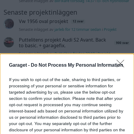
Senaste inlägget av
BilFixare torsdag 14:37
i
El- och hybridbilar
Senaste projektinläggen
Vw 1956 oval prosjekt
12 svar
Senaste inlägget av
jarleb för 12 timmar sedan
i
Projekt
Puttelitens projekt Audi S2 Avant. Back
900 svar
to basic. + garagefix.
Senaste inlägget av
Putteliten fredag 22:10
i
Projekt
Volkswagen Golf MK4 v6 4motion OEM++
Garaget -
Do Not Process My Personal Information
14 svar
med JDM inspiration.
Senaste inlägget av
Stol3n_Identity fredag 10:06
i
Projekt
If you wish to opt-out of the sale, sharing to third parties, or
processing of your personal or sensitive information for
Manta b som ska räddas (kaross eller
122 svar
targeted advertising by us, please use the below opt-out
delar sökes)
section to confirm your selection. Please note that after your
Senaste inlägget av
Tyfors torsdag 23:25
i
Projekt
opt-out request is processed you may continue seeing
interest-based ads based on personal information utilized by
Huggern goes big block with 427 ZL-1!
551 svar
us or personal information disclosed to third parties prior to
Senaste inlägget av
hugger69 torsdag 23:01
i
Projekt
your opt-out. You may separately opt-out of the further
disclosure of your personal information by third parties on the
Camaro som bruksbil?!
57 svar