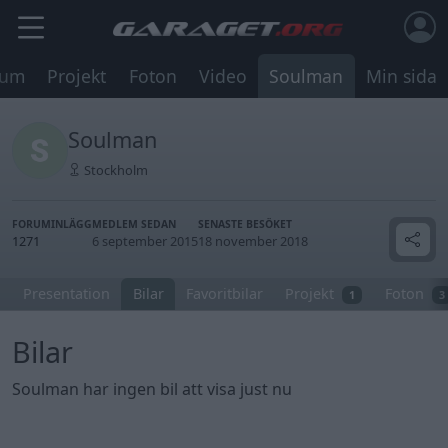
rum
Projekt
Foton
Video
Soulman
Min sida
Soulman
Stockholm
FORUMINLÄGG
MEDLEM SEDAN
SENASTE BESÖKET
1271
6 september 2015
18 november 2018
Presentation
Bilar
Favoritbilar
Projekt
Foton
1
3
Bilar
Soulman har ingen bil att visa just nu