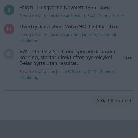
Fälg till Husqvarna Novolett 1955
2 svar
Senaste inlägget av
Mossan1 tisdag 19:42
i
Övriga fordon
Övertryck i vevhus, Volvo 940 b230fk
1 svar
Senaste inlägget av
Mossan1 onsdag 11:07
i
Generell
felsökning
VW LT35 -04 2.5 TDI dör sporadiskt under
körning, startar direkt efter nyckelcykel.
1 svar
Delar bytta utan resultat.
Senaste inlägget av
Jesper328 tisdag 12:52
i
Generell
felsökning
Gå till forumet