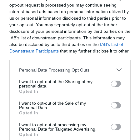
181 svar
VTi
opt-out request is processed you may continue seeing
interest-based ads based on personal information utilized by
Senaste inlägget av
Xebers76 för 14 timmar sedan
i
Projekt
us or personal information disclosed to third parties prior to
Antikrundan på 4 hjul! Ford Model T 1923
68 svar
your opt-out. You may separately opt-out of the further
disclosure of your personal information by third parties on the
Senaste inlägget av
Xebers76 för 14 timmar sedan
i
Projekt
IAB’s list of downstream participants. This information may
Manta b som ska räddas (kaross eller
also be disclosed by us to third parties on the
IAB’s List of
120 svar
delar sökes)
Downstream Participants
that may further disclose it to other
Senaste inlägget av
Tyfors för 17 timmar sedan
i
Projekt
third parties.
Camaro som bruksbil?!
56 svar
Personal Data Processing Opt Outs
Senaste inlägget av
Ev_volvo142 Igår 09:02
i
Projekt
I want to opt-out of the Sharing of my
personal data.
Volvo 740 GLT Långtids Projekt
46 svar
Opted In
Senaste inlägget av
RubenRutegard tisdag 19:47
i
Projekt
I want to opt-out of the Sale of my
Volvo 142 Elkonvertering Elbil
Personal Data.
848 svar
Opted In
Senaste inlägget av
Ev_volvo142 måndag 19:16
i
Projekt
I want to opt-out of processing my
Volkswagen split bus t1 1962
2558 svar
Personal Data for Targeted Advertising.
Opted In
Senaste inlägget av
Dr_snuggels måndag 18:29
i
Projekt