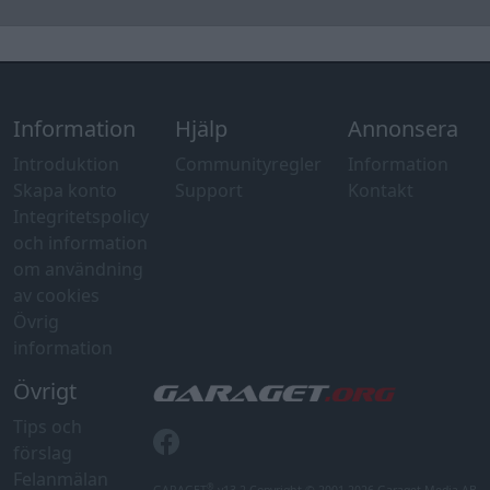
Information
Hjälp
Annonsera
Introduktion
Communityregler
Information
Skapa konto
Support
Kontakt
Integritetspolicy
och information
om användning
av cookies
Övrig
information
Övrigt
Tips och
förslag
Felanmälan
®
GARAGET
v13.2 Copyright © 2001-2026 Garaget Media AB