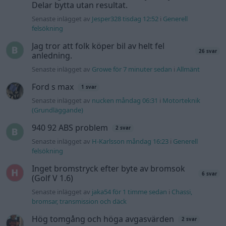
Delar bytta utan resultat.
Senaste inlägget av
Jesper328 tisdag 12:52
i
Generell
felsökning
Jag tror att folk köper bil av helt fel
26 svar
anledning.
Senaste inlägget av
Growe för 7 minuter sedan
i
Allmänt
Ford s max
1 svar
Senaste inlägget av
nucken måndag 06:31
i
Motorteknik
(Grundläggande)
940 92 ABS problem
2 svar
Senaste inlägget av
H-Karlsson måndag 16:23
i
Generell
felsökning
Inget bromstryck efter byte av bromsok
6 svar
(Golf V 1.6)
Senaste inlägget av
jaka54 för 1 timme sedan
i
Chassi,
bromsar, transmission och däck
Hög tomgång och höga avgasvärden
2 svar