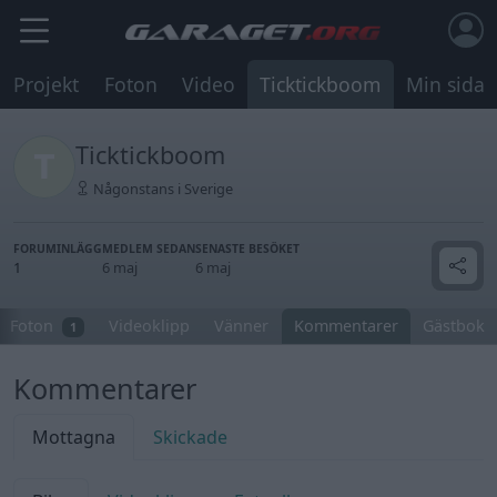
Projekt
Foton
Video
Ticktickboom
Min sida
Ticktickboom
Någonstans i Sverige
FORUMINLÄGG
MEDLEM SEDAN
SENASTE BESÖKET
1
6 maj
6 maj
Foton
Videoklipp
Vänner
Kommentarer
Gästbok
1
Kommentarer
Mottagna
Skickade