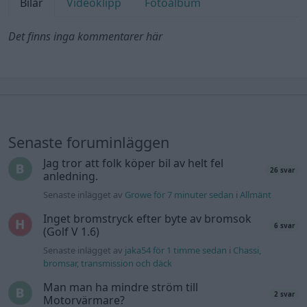
Bilar
Videoklipp
Fotoalbum
Det finns inga kommentarer här
Senaste foruminläggen
Jag tror att folk köper bil av helt fel
26 svar
anledning.
Senaste inlägget av
Growe för 7 minuter sedan
i
Allmänt
Inget bromstryck efter byte av bromsok
6 svar
(Golf V 1.6)
Senaste inlägget av
jaka54 för 1 timme sedan
i
Chassi,
bromsar, transmission och däck
Man man ha mindre ström till
2 svar
Motorvärmare?