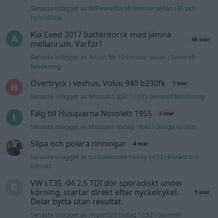
Senaste inlägget av
BilFixare för 15 timmar sedan
i
El- och
hybridbilar
Kia Ceed 2017 batteritorsk med jämna
46 svar
mellanrum. Varför?
Senaste inlägget av
Ansan för 19 timmar sedan
i
Generell
felsökning
Övertryck i vevhus, Volvo 940 b230fk
1 svar
Senaste inlägget av
Mossan1 Igår 11:07
i
Generell felsökning
Fälg till Husqvarna Novolett 1955
2 svar
Senaste inlägget av
Mossan1 tisdag 19:42
i
Övriga fordon
Slipa och polera rinningar
4 svar
Senaste inlägget av
turboblondie tisdag 14:22
i
Bilvård och
biltvätt
VW LT35 -04 2.5 TDI dör sporadiskt under
körning, startar direkt efter nyckelcykel.
1 svar
Delar bytta utan resultat.
Senaste inlägget av
Jesper328 tisdag 12:52
i
Generell