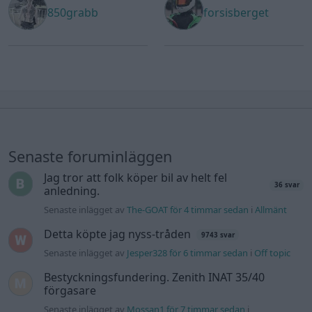
850grabb
forsisberget
Senaste foruminläggen
Jag tror att folk köper bil av helt fel
36 svar
anledning.
Senaste inlägget av
The-GOAT för 4 timmar sedan
i
Allmänt
Detta köpte jag nyss-tråden
9743 svar
Senaste inlägget av
Jesper328 för 6 timmar sedan
i
Off topic
Bestyckningsfundering. Zenith INAT 35/40
förgasare
Senaste inlägget av
Mossan1 för 7 timmar sedan
i