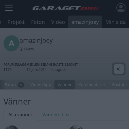
m
Projekt
Foton
Video
amazinjoey
Min sida
amazinjoey
Ekerö
FORUMINLÄGG
MEDLEM SEDAN
SENASTE BESÖKET
1175
15 juni 2014
4 augusti
Foton
Videoklipp
Vänner
Kommentarer
Gästbok
1
Vänner
Alla vänner
Vänners bilar