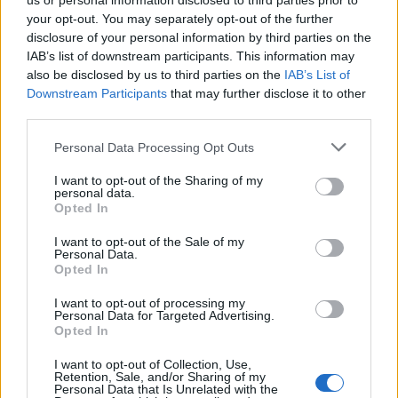
us or personal information disclosed to third parties prior to
Senaste inlägget av
hugger69 torsdag 23:01
i
Projekt
your opt-out. You may separately opt-out of the further
Camaro som bruksbil?!
disclosure of your personal information by third parties on the
57 svar
IAB’s list of downstream participants. This information may
Senaste inlägget av
Ev_volvo142 torsdag 22:10
i
Projekt
also be disclosed by us to third parties on the
IAB’s List of
Volkswagen split bus t1 1962
Downstream Participants
that may further disclose it to other
2559 svar
third parties.
Senaste inlägget av
Dr_snuggels torsdag 21:09
i
Projekt
Golf Mk2 16v Turbo
Personal Data Processing Opt Outs
137 svar
Senaste inlägget av
16vt4m torsdag 19:51
i
Projekt
I want to opt-out of the Sharing of my
personal data.
Vw 1956 oval prosjekt
11 svar
Opted In
Senaste inlägget av
jarleb torsdag 17:26
i
Projekt
I want to opt-out of the Sale of my
Personal Data.
Volvo 245 ?Turbo?
40 svar
Opted In
Senaste inlägget av
Marurb1 onsdag 23:42
i
Projekt
I want to opt-out of processing my
Renovering av en Honda Civic Aerodeck
Personal Data for Targeted Advertising.
181 svar
VTi
Opted In
Senaste inlägget av
Xebers76 onsdag 20:48
i
Projekt
I want to opt-out of Collection, Use,
Retention, Sale, and/or Sharing of my
Nyaste forumtrådarna
Personal Data that Is Unrelated with the