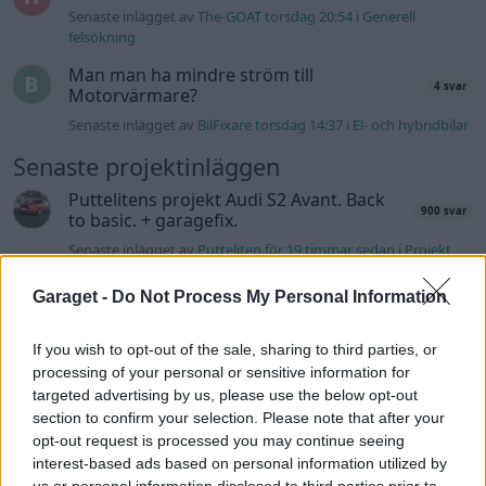
Senaste inlägget av
The-GOAT torsdag 20:54
i
Generell
felsökning
Man man ha mindre ström till
4 svar
Motorvärmare?
Senaste inlägget av
BilFixare torsdag 14:37
i
El- och hybridbilar
Senaste projektinläggen
Puttelitens projekt Audi S2 Avant. Back
900 svar
to basic. + garagefix.
Senaste inlägget av
Putteliten för 19 timmar sedan
i
Projekt
Volkswagen Golf MK4 v6 4motion OEM++
Garaget -
Do Not Process My Personal Information
14 svar
med JDM inspiration.
Senaste inlägget av
Stol3n_Identity Igår 10:06
i
Projekt
If you wish to opt-out of the sale, sharing to third parties, or
processing of your personal or sensitive information for
Manta b som ska räddas (kaross eller
122 svar
delar sökes)
targeted advertising by us, please use the below opt-out
section to confirm your selection. Please note that after your
Senaste inlägget av
Tyfors torsdag 23:25
i
Projekt
opt-out request is processed you may continue seeing
Huggern goes big block with 427 ZL-1!
interest-based ads based on personal information utilized by
551 svar