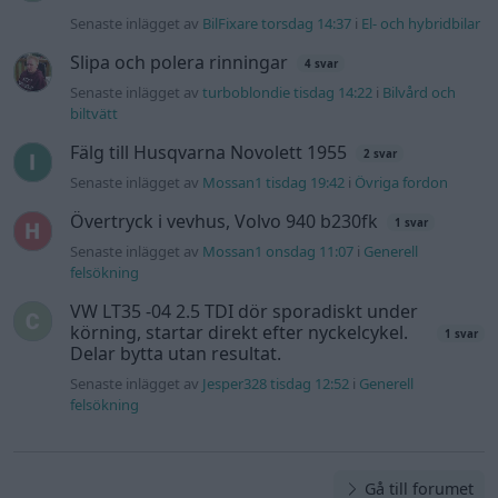
Senaste inlägget av
BilFixare torsdag 14:37
i
El- och hybridbilar
Slipa och polera rinningar
4 svar
Senaste inlägget av
turboblondie tisdag 14:22
i
Bilvård och
biltvätt
Fälg till Husqvarna Novolett 1955
2 svar
Senaste inlägget av
Mossan1 tisdag 19:42
i
Övriga fordon
Övertryck i vevhus, Volvo 940 b230fk
1 svar
Senaste inlägget av
Mossan1 onsdag 11:07
i
Generell
felsökning
VW LT35 -04 2.5 TDI dör sporadiskt under
körning, startar direkt efter nyckelcykel.
1 svar
Delar bytta utan resultat.
Senaste inlägget av
Jesper328 tisdag 12:52
i
Generell
felsökning
Gå till forumet