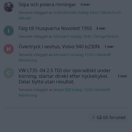
Slipa och polera rinningar
4 svar
Senaste inlägget av
turboblondie tisdag 14:22
i
Bilvård och
biltvätt
Fälg till Husqvarna Novolett 1955
2 svar
Senaste inlägget av
Mossan1 tisdag 19:42
i
Övriga fordon
Övertryck i vevhus, Volvo 940 b230fk
1 svar
Senaste inlägget av
Mossan1 onsdag 11:07
i
Generell
felsökning
VW LT35 -04 2.5 TDI dör sporadiskt under
körning, startar direkt efter nyckelcykel.
1 svar
Delar bytta utan resultat.
Senaste inlägget av
Jesper328 tisdag 12:52
i
Generell
felsökning
Gå till forumet