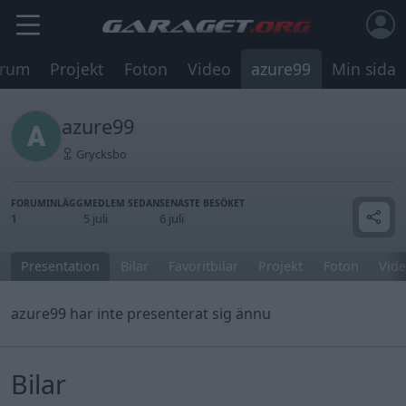
orum
Projekt
Foton
Video
azure99
Min sida
azure99
Grycksbo
FORUMINLÄGG
MEDLEM SEDAN
SENASTE BESÖKET
1
5 juli
6 juli
Presentation
Bilar
Favoritbilar
Projekt
Foton
Vide
azure99 har inte presenterat sig ännu
Bilar