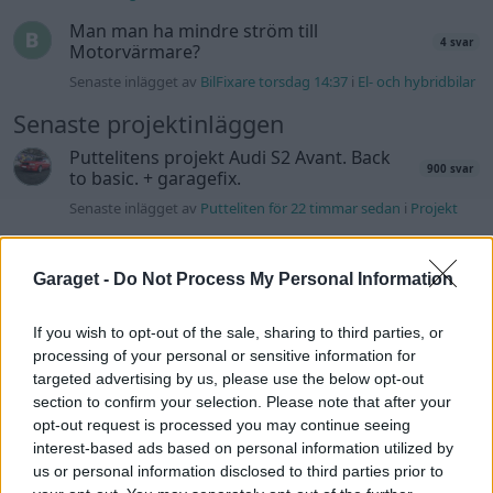
Man man ha mindre ström till
4 svar
Motorvärmare?
Senaste inlägget av
BilFixare torsdag 14:37
i
El- och hybridbilar
Senaste projektinläggen
Puttelitens projekt Audi S2 Avant. Back
900 svar
to basic. + garagefix.
Senaste inlägget av
Putteliten för 22 timmar sedan
i
Projekt
Volkswagen Golf MK4 v6 4motion OEM++
14 svar
med JDM inspiration.
Garaget -
Do Not Process My Personal Information
Senaste inlägget av
Stol3n_Identity Igår 10:06
i
Projekt
If you wish to opt-out of the sale, sharing to third parties, or
Manta b som ska räddas (kaross eller
122 svar
delar sökes)
processing of your personal or sensitive information for
targeted advertising by us, please use the below opt-out
Senaste inlägget av
Tyfors torsdag 23:25
i
Projekt
section to confirm your selection. Please note that after your
Huggern goes big block with 427 ZL-1!
opt-out request is processed you may continue seeing
551 svar
interest-based ads based on personal information utilized by
Senaste inlägget av
hugger69 torsdag 23:01
i
Projekt
us or personal information disclosed to third parties prior to