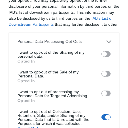
Camaro som bruksbil?!
your opt-out. You may separately opt-out of the further
57 svar
disclosure of your personal information by third parties on the
Senaste inlägget av
Ev_volvo142 torsdag 22:10
i
Projekt
IAB’s list of downstream participants. This information may
Volkswagen split bus t1 1962
also be disclosed by us to third parties on the
IAB’s List of
2559 svar
Downstream Participants
that may further disclose it to other
Senaste inlägget av
Dr_snuggels torsdag 21:09
i
Projekt
third parties.
Golf Mk2 16v Turbo
137 svar
Personal Data Processing Opt Outs
Senaste inlägget av
16vt4m torsdag 19:51
i
Projekt
I want to opt-out of the Sharing of my
Vw 1956 oval prosjekt
11 svar
personal data.
Senaste inlägget av
jarleb torsdag 17:26
i
Projekt
Opted In
Volvo 245 ?Turbo?
40 svar
I want to opt-out of the Sale of my
Personal Data.
Senaste inlägget av
Marurb1 onsdag 23:42
i
Projekt
Opted In
Renovering av en Honda Civic Aerodeck
I want to opt-out of processing my
181 svar
VTi
Personal Data for Targeted Advertising.
Opted In
Senaste inlägget av
Xebers76 onsdag 20:48
i
Projekt
Nyaste forumtrådarna
I want to opt-out of Collection, Use,
Retention, Sale, and/or Sharing of my
Personal Data that Is Unrelated with the
Bestyckningsfundering. Zenith INAT 35/40
Purposes for which it was collected.
förgasare