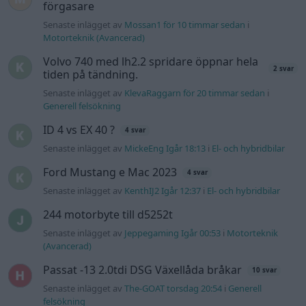
förgasare
Senaste inlägget av
Mossan1 för 10 timmar sedan
i
Motorteknik (Avancerad)
Volvo 740 med lh2.2 spridare öppnar hela
2 svar
tiden på tändning.
Senaste inlägget av
KlevaRaggarn för 20 timmar sedan
i
Generell felsökning
ID 4 vs EX 40 ?
4 svar
Senaste inlägget av
MickeEng Igår 18:13
i
El- och hybridbilar
Ford Mustang e Mac 2023
4 svar
Senaste inlägget av
KenthIJ2 Igår 12:37
i
El- och hybridbilar
244 motorbyte till d5252t
Senaste inlägget av
Jeppegaming Igår 00:53
i
Motorteknik
(Avancerad)
Passat -13 2.0tdi DSG Växellåda bråkar
10 svar
Senaste inlägget av
The-GOAT torsdag 20:54
i
Generell
felsökning