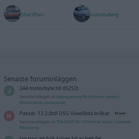
Sharifhan
volvoludwig
Senaste foruminläggen
244 motorbyte till d5252t
Senaste inlägget av
Jeppegaming för 8 timmar sedan
i
Motorteknik (Avancerad)
Passat -13 2.0tdi DSG Växellåda bråkar
10 svar
Senaste inlägget av
The-GOAT för 12 timmar sedan
i
Generell
felsökning
Jag tror att folk köper bil av helt fel