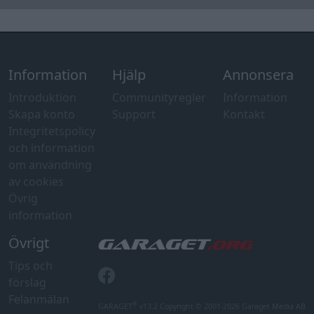
Information
Hjälp
Annonsera
Introduktion
Communityregler
Information
Skapa konto
Support
Kontakt
Integritetspolicy
och information
om användning
av cookies
Övrig
information
Övrigt
Tips och
förslag
Felanmälan
®
GARAGET
v13.2 Copyright © 2001-2026 Garaget Media AB