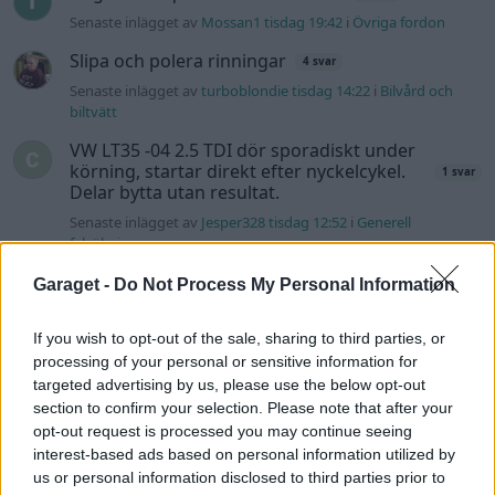
Senaste inlägget av
Mossan1 tisdag 19:42
i
Övriga fordon
Slipa och polera rinningar
4 svar
Senaste inlägget av
turboblondie tisdag 14:22
i
Bilvård och
biltvätt
VW LT35 -04 2.5 TDI dör sporadiskt under
körning, startar direkt efter nyckelcykel.
1 svar
Delar bytta utan resultat.
Senaste inlägget av
Jesper328 tisdag 12:52
i
Generell
felsökning
Senaste projektinläggen
Garaget -
Do Not Process My Personal Information
Volkswagen Golf MK4 v6 4motion OEM++
13 svar
med JDM inspiration.
If you wish to opt-out of the sale, sharing to third parties, or
processing of your personal or sensitive information for
Senaste inlägget av
Stol3n_Identity för 1 timme sedan
i
targeted advertising by us, please use the below opt-out
Projekt
section to confirm your selection. Please note that after your
Ni som kör HEV eller PHEV ? är ni nöjda?
opt-out request is processed you may continue seeing
interest-based ads based on personal information utilized by
Senaste inlägget av
kaykay för 2 timmar sedan
i
Projekt
us or personal information disclosed to third parties prior to