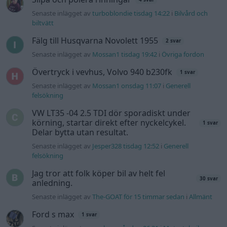
Senaste inlägget av
turboblondie tisdag 14:22
i
Bilvård och
biltvätt
Fälg till Husqvarna Novolett 1955
2 svar
Senaste inlägget av
Mossan1 tisdag 19:42
i
Övriga fordon
Övertryck i vevhus, Volvo 940 b230fk
1 svar
Senaste inlägget av
Mossan1 onsdag 11:07
i
Generell
felsökning
VW LT35 -04 2.5 TDI dör sporadiskt under
körning, startar direkt efter nyckelcykel.
1 svar
Delar bytta utan resultat.
Senaste inlägget av
Jesper328 tisdag 12:52
i
Generell
felsökning
Jag tror att folk köper bil av helt fel
30 svar
anledning.
Senaste inlägget av
The-GOAT för 15 timmar sedan
i
Allmänt
Ford s max
1 svar