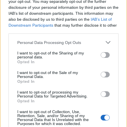
Manta b som ska räddas (kaross eller
your opt-out. You may separately opt-out of the further
122 svar
delar sökes)
disclosure of your personal information by third parties on the
IAB’s list of downstream participants. This information may
Senaste inlägget av
Tyfors för 10 timmar sedan
i
Projekt
also be disclosed by us to third parties on the
IAB’s List of
Huggern goes big block with 427 ZL-1!
551 svar
Downstream Participants
that may further disclose it to other
Senaste inlägget av
hugger69 för 10 timmar sedan
i
Projekt
third parties.
Camaro som bruksbil?!
57 svar
Personal Data Processing Opt Outs
Senaste inlägget av
Ev_volvo142 för 11 timmar sedan
i
Projekt
I want to opt-out of the Sharing of my
personal data.
Volkswagen split bus t1 1962
2559 svar
Opted In
Senaste inlägget av
Dr_snuggels för 12 timmar sedan
i
Projekt
I want to opt-out of the Sale of my
Golf Mk2 16v Turbo
Personal Data.
137 svar
Opted In
Senaste inlägget av
16vt4m för 13 timmar sedan
i
Projekt
I want to opt-out of processing my
Vw 1956 oval prosjekt
11 svar
Personal Data for Targeted Advertising.
Opted In
Senaste inlägget av
jarleb för 16 timmar sedan
i
Projekt
Volvo 245 ?Turbo?
I want to opt-out of Collection, Use,
40 svar
Retention, Sale, and/or Sharing of my
Senaste inlägget av
Marurb1 onsdag 23:42
i
Projekt
Personal Data that Is Unrelated with the
Purposes for which it was collected.