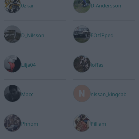
0zkar
D-Andersson
D_Nilsson
EOzIPped
Lilja04
loffas
Macc
nissan_kingcab
Phnom
Pilliam