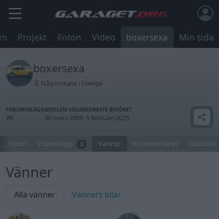
um
Projekt
Foton
Video
boxersexa
Min sida
boxersexa
Någonstans i Sverige
FORUMINLÄGG
MEDLEM SEDAN
SENASTE BESÖKET
70
30 mars 2008
5 februari 2025
Foton
Videoklipp
Vänner
Kommentarer
Gästbok
3
Vänner
Alla vänner
Vänners bilar