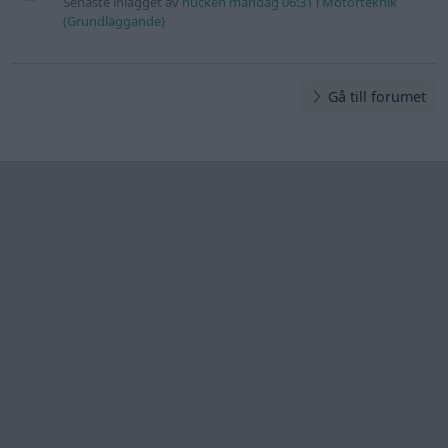
Senaste inlägget av
nucken måndag 06:31
i
Motorteknik
(Grundläggande)
Gå till forumet