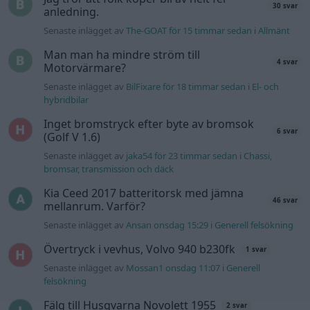
30 svar
anledning.
Senaste inlägget av
The-GOAT för 15 timmar sedan
i
Allmänt
Man man ha mindre ström till
4 svar
Motorvärmare?
Senaste inlägget av
BilFixare för 18 timmar sedan
i
El- och
hybridbilar
Inget bromstryck efter byte av bromsok
6 svar
(Golf V 1.6)
Senaste inlägget av
jaka54 för 23 timmar sedan
i
Chassi,
bromsar, transmission och däck
Kia Ceed 2017 batteritorsk med jämna
46 svar
mellanrum. Varför?
Senaste inlägget av
Ansan onsdag 15:29
i
Generell felsökning
Övertryck i vevhus, Volvo 940 b230fk
1 svar
Senaste inlägget av
Mossan1 onsdag 11:07
i
Generell
felsökning
Fälg till Husqvarna Novolett 1955
2 svar