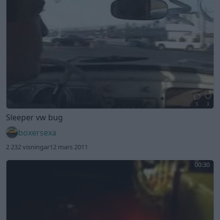
5
3
Sleeper vw bug
boxersexa
2 232 visningar
12 mars 2011
00:30