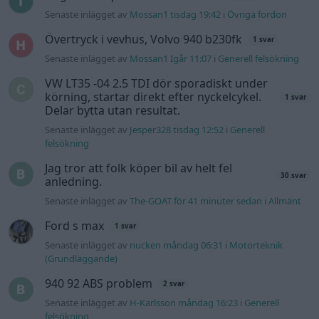
Senaste inlägget av
Mossan1 tisdag 19:42
i
Övriga fordon
Övertryck i vevhus, Volvo 940 b230fk
1 svar
Senaste inlägget av
Mossan1 Igår 11:07
i
Generell felsökning
VW LT35 -04 2.5 TDI dör sporadiskt under
körning, startar direkt efter nyckelcykel.
1 svar
Delar bytta utan resultat.
Senaste inlägget av
Jesper328 tisdag 12:52
i
Generell
felsökning
Jag tror att folk köper bil av helt fel
30 svar
anledning.
Senaste inlägget av
The-GOAT för 41 minuter sedan
i
Allmänt
Ford s max
1 svar
Senaste inlägget av
nucken måndag 06:31
i
Motorteknik
(Grundläggande)
940 92 ABS problem
2 svar
Senaste inlägget av
H-Karlsson måndag 16:23
i
Generell
felsökning