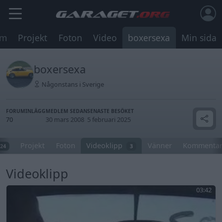
um
Projekt
Foton
Video
boxersexa
Min sida
boxersexa
Någonstans i Sverige
FORUMINLÄGG
MEDLEM SEDAN
SENASTE BESÖKET
70
30 mars 2008
5 februari 2025
Projekt
Foton
Videoklipp
Vänner
Kommentar
24
3
Videoklipp
03:42