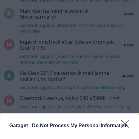
Senaste inlägget av
The-GOAT för 41 minuter sedan
i
Allmänt
Man man ha mindre ström till
4 svar
Motorvärmare?
Senaste inlägget av
BilFixare för 4 timmar sedan
i
El- och
hybridbilar
Inget bromstryck efter byte av bromsok
6 svar
(Golf V 1.6)
Senaste inlägget av
jaka54 för 9 timmar sedan
i
Chassi,
bromsar, transmission och däck
Kia Ceed 2017 batteritorsk med jämna
46 svar
mellanrum. Varför?
Senaste inlägget av
Ansan Igår 15:29
i
Generell felsökning
Övertryck i vevhus, Volvo 940 b230fk
1 svar
Senaste inlägget av
Mossan1 Igår 11:07
i
Generell felsökning
Fälg till Husqvarna Novolett 1955
2 svar
Garaget -
Do Not Process My Personal Information
Senaste inlägget av
Mossan1 tisdag 19:42
i
Övriga fordon
Slipa och polera rinningar
4 svar