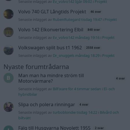
Senaste inlägget av
Ev_volvo142 Igår 09:02
i
Projekt
Volvo 740 GLT Långtids Projekt
46 svar
Senaste inlägget av
RubenRutegard tisdag 19:47
i
Projekt
Volvo 142 Elkonvertering Elbil
848 svar
Senaste inlägget av
Ev_volvo142 måndag 19:16
i
Projekt
Volkswagen split bus t1 1962
2558 svar
Senaste inlägget av
Dr_snuggels måndag 18:29
i
Projekt
Nyaste forumtrådarna
Man man ha mindre ström till
4 svar
Motorvärmare?
Senaste inlägget av
BilFixare för 4 timmar sedan
i
El- och
hybridbilar
Slipa och polera rinningar
4 svar
Senaste inlägget av
turboblondie tisdag 14:22
i
Bilvård och
biltvätt
Fälg till Husqvarna Novolett 1955
2 svar