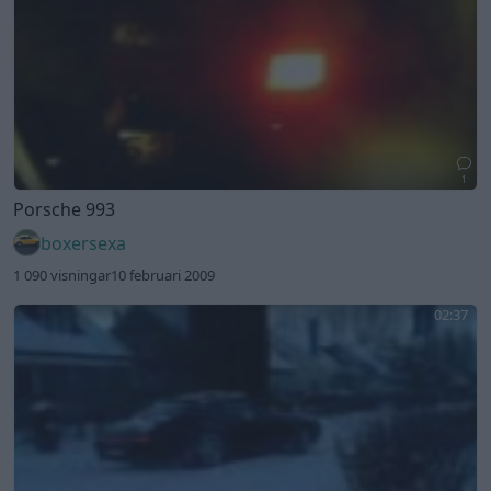
1
Porsche 993
boxersexa
1 090 visningar
10 februari 2009
02:37