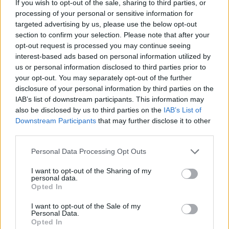
If you wish to opt-out of the sale, sharing to third parties, or
Senaste inlägget av
turboblondie tisdag 14:22
i
Bilvård och
processing of your personal or sensitive information for
biltvätt
targeted advertising by us, please use the below opt-out
section to confirm your selection. Please note that after your
VW LT35 -04 2.5 TDI dör sporadiskt under
opt-out request is processed you may continue seeing
körning, startar direkt efter nyckelcykel.
1 svar
Delar bytta utan resultat.
interest-based ads based on personal information utilized by
us or personal information disclosed to third parties prior to
Senaste inlägget av
Jesper328 tisdag 12:52
i
Generell
your opt-out. You may separately opt-out of the further
felsökning
disclosure of your personal information by third parties on the
Insignia 2018 - Tänkte byta
IAB’s list of downstream participants. This information may
centerhögtalaren med blir lite
6 svar
also be disclosed by us to third parties on the
IAB’s List of
konfunderad över kopplingarna.
Downstream Participants
that may further disclose it to other
Senaste inlägget av
MammDiin måndag 23:11
i
Billjud och
third parties.
multimedia
Personal Data Processing Opt Outs
Här diskuterar vi Biltemas varor! Allt om
6570 svar
Biltema!
I want to opt-out of the Sharing of my
personal data.
Senaste inlägget av
d-b måndag 21:15
i
Allmänt
Opted In
Senaste projektinläggen
I want to opt-out of the Sale of my
Personal Data.
Vw 1956 oval prosjekt
11 svar
Opted In