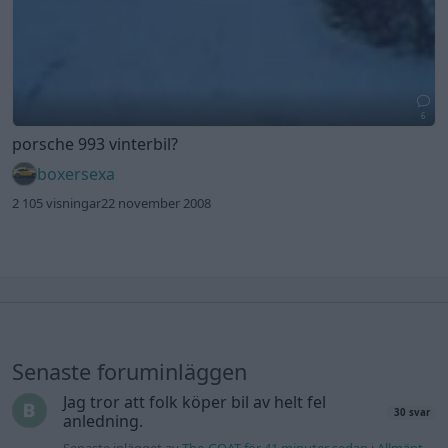
6
porsche 993 vinterbil?
boxersexa
2 105 visningar
22 november 2008
Senaste foruminläggen
Jag tror att folk köper bil av helt fel
30 svar
anledning.