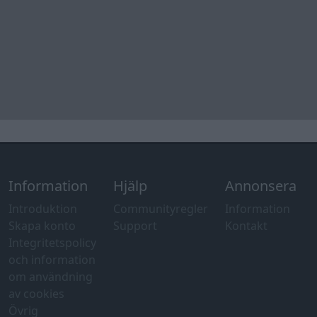
Information
Hjälp
Annonsera
Introduktion
Communityregler
Information
Skapa konto
Support
Kontakt
Integritetspolicy
och information
om användning
av cookies
Övrig