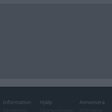
Information
Hjälp
Annonsera
Introduktion
Communityregler
Information
Skapa konto
Support
Kontakt
Integritetspolicy
och information
om användning
av cookies
Övrig
information
Övrigt
Tips och
förslag