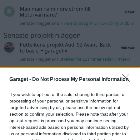
Man man ha mindre ström till
4 svar
Motorvärmare?
Senaste inlägget av
BilFixare torsdag 14:37
i
El- och hybridbilar
Senaste projektinläggen
Puttelitens projekt Audi S2 Avant. Back
900 svar
to basic. + garagefix.
Senaste inlägget av
Putteliten för 22 timmar sedan
i
Projekt
Volkswagen Golf MK4 v6 4motion OEM++
14 svar
med JDM inspiration.
Garaget -
Do Not Process My Personal Information
Senaste inlägget av
Stol3n_Identity Igår 10:06
i
Projekt
If you wish to opt-out of the sale, sharing to third parties, or
Manta b som ska räddas (kaross eller
122 svar
delar sökes)
processing of your personal or sensitive information for
targeted advertising by us, please use the below opt-out
Senaste inlägget av
Tyfors torsdag 23:25
i
Projekt
section to confirm your selection. Please note that after your
Huggern goes big block with 427 ZL-1!
opt-out request is processed you may continue seeing
551 svar
interest-based ads based on personal information utilized by
Senaste inlägget av
hugger69 torsdag 23:01
i
Projekt
us or personal information disclosed to third parties prior to