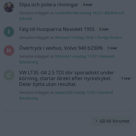
Slipa och polera rinningar
4 svar
Senaste inlägget av
turboblondie tisdag 14:22
i
Bilvård och
biltvätt
Fälg till Husqvarna Novolett 1955
2 svar
Senaste inlägget av
Mossan1 tisdag 19:42
i
Övriga fordon
Övertryck i vevhus, Volvo 940 b230fk
1 svar
Senaste inlägget av
Mossan1 onsdag 11:07
i
Generell
felsökning
VW LT35 -04 2.5 TDI dör sporadiskt under
körning, startar direkt efter nyckelcykel.
1 svar
Delar bytta utan resultat.
Senaste inlägget av
Jesper328 tisdag 12:52
i
Generell
felsökning
Gå till forumet