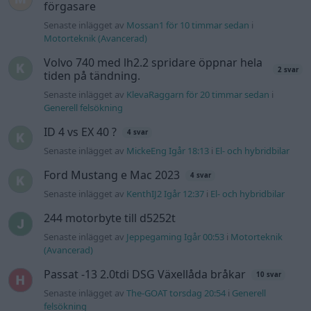
förgasare
Senaste inlägget av
Mossan1 för 10 timmar sedan
i
Motorteknik (Avancerad)
Volvo 740 med lh2.2 spridare öppnar hela
2 svar
tiden på tändning.
Senaste inlägget av
KlevaRaggarn för 20 timmar sedan
i
Generell felsökning
ID 4 vs EX 40 ?
4 svar
Senaste inlägget av
MickeEng Igår 18:13
i
El- och hybridbilar
Ford Mustang e Mac 2023
4 svar
Senaste inlägget av
KenthIJ2 Igår 12:37
i
El- och hybridbilar
244 motorbyte till d5252t
Senaste inlägget av
Jeppegaming Igår 00:53
i
Motorteknik
(Avancerad)
Passat -13 2.0tdi DSG Växellåda bråkar
10 svar
Senaste inlägget av
The-GOAT torsdag 20:54
i
Generell
felsökning