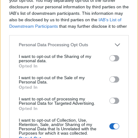
Camaro som bruksbil?!
your opt-out. You may separately opt-out of the further
57 svar
disclosure of your personal information by third parties on the
Senaste inlägget av
Ev_volvo142 torsdag 22:10
i
Projekt
IAB’s list of downstream participants. This information may
Volkswagen split bus t1 1962
also be disclosed by us to third parties on the
IAB’s List of
2559 svar
Downstream Participants
that may further disclose it to other
Senaste inlägget av
Dr_snuggels torsdag 21:09
i
Projekt
third parties.
Golf Mk2 16v Turbo
137 svar
Personal Data Processing Opt Outs
Senaste inlägget av
16vt4m torsdag 19:51
i
Projekt
I want to opt-out of the Sharing of my
Vw 1956 oval prosjekt
11 svar
personal data.
Senaste inlägget av
jarleb torsdag 17:26
i
Projekt
Opted In
Volvo 245 ?Turbo?
40 svar
I want to opt-out of the Sale of my
Personal Data.
Senaste inlägget av
Marurb1 onsdag 23:42
i
Projekt
Opted In
Renovering av en Honda Civic Aerodeck
I want to opt-out of processing my
181 svar
VTi
Personal Data for Targeted Advertising.
Opted In
Senaste inlägget av
Xebers76 onsdag 20:48
i
Projekt
Nyaste forumtrådarna
I want to opt-out of Collection, Use,
Retention, Sale, and/or Sharing of my
Personal Data that Is Unrelated with the
Bestyckningsfundering. Zenith INAT 35/40
Purposes for which it was collected.
förgasare