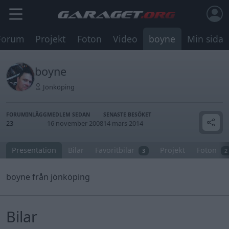
Forum
Projekt
Foton
Video
boyne
Min sida
boyne
Jönköping
FORUMINLÄGG
MEDLEM SEDAN
SENASTE BESÖKET
23
16 november 2008
14 mars 2014
Presentation
Bilar
Favoritbilar
Projekt
Foton
3
2
boyne från jönköping
Bilar