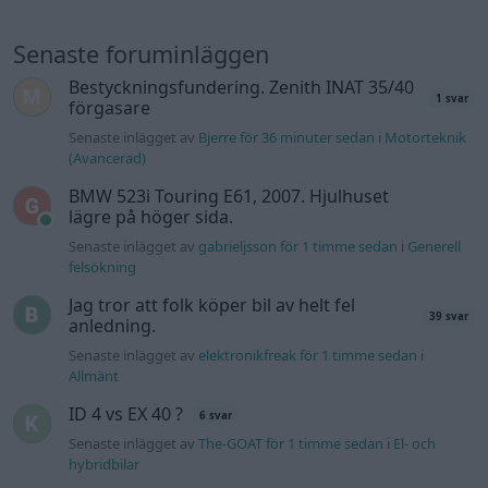
Senaste foruminläggen
Bestyckningsfundering. Zenith INAT 35/40
1 svar
förgasare
Senaste inlägget av
Bjerre för 36 minuter sedan
i
Motorteknik
(Avancerad)
BMW 523i Touring E61, 2007. Hjulhuset
lägre på höger sida.
Senaste inlägget av
gabrieljsson för 1 timme sedan
i
Generell
felsökning
Jag tror att folk köper bil av helt fel
39 svar
anledning.
Senaste inlägget av
elektronikfreak för 1 timme sedan
i
Allmänt
ID 4 vs EX 40 ?
6 svar
Senaste inlägget av
The-GOAT för 1 timme sedan
i
El- och
hybridbilar