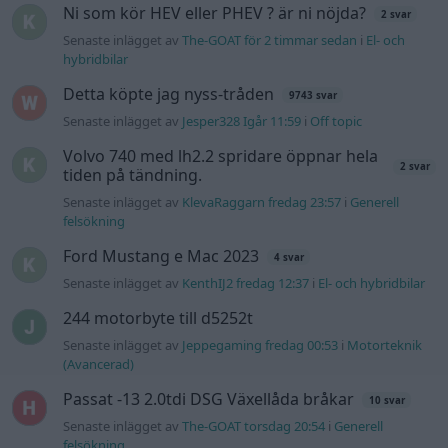
Ni som kör HEV eller PHEV ? är ni nöjda?
2 svar
Senaste inlägget av
The-GOAT för 2 timmar sedan
i
El- och
hybridbilar
Detta köpte jag nyss-tråden
9743 svar
Senaste inlägget av
Jesper328 Igår 11:59
i
Off topic
Volvo 740 med lh2.2 spridare öppnar hela
2 svar
tiden på tändning.
Senaste inlägget av
KlevaRaggarn fredag 23:57
i
Generell
felsökning
Ford Mustang e Mac 2023
4 svar
Senaste inlägget av
KenthIJ2 fredag 12:37
i
El- och hybridbilar
244 motorbyte till d5252t
Senaste inlägget av
Jeppegaming fredag 00:53
i
Motorteknik
(Avancerad)
Passat -13 2.0tdi DSG Växellåda bråkar
10 svar
Senaste inlägget av
The-GOAT torsdag 20:54
i
Generell
felsökning