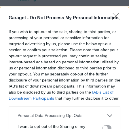
Senaste projektinläggen
Garaget -
Do Not Process My Personal Information
Vw 1956 oval prosjekt
12 svar
Senaste inlägget av
jarleb för 15 timmar sedan
i
Projekt
If you wish to opt-out of the sale, sharing to third parties, or
Puttelitens projekt Audi S2 Avant. Back
processing of your personal or sensitive information for
900 svar
to basic. + garagefix.
targeted advertising by us, please use the below opt-out
section to confirm your selection. Please note that after your
Senaste inlägget av
Putteliten fredag 22:10
i
Projekt
opt-out request is processed you may continue seeing
Volkswagen Golf MK4 v6 4motion OEM++
interest-based ads based on personal information utilized by
14 svar
med JDM inspiration.
us or personal information disclosed to third parties prior to
Senaste inlägget av
Stol3n_Identity fredag 10:06
i
Projekt
your opt-out. You may separately opt-out of the further
disclosure of your personal information by third parties on the
Manta b som ska räddas (kaross eller
IAB’s list of downstream participants. This information may
122 svar
delar sökes)
also be disclosed by us to third parties on the
IAB’s List of
Senaste inlägget av
Tyfors torsdag 23:25
i
Projekt
Downstream Participants
that may further disclose it to other
third parties.
Huggern goes big block with 427 ZL-1!
551 svar
Senaste inlägget av
hugger69 torsdag 23:01
i
Projekt
Personal Data Processing Opt Outs
Camaro som bruksbil?!
57 svar
I want to opt-out of the Sharing of my