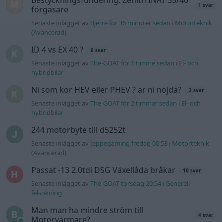
Bestyckningsfundering. Zenith INAT 35/40
1 svar
förgasare
Senaste inlägget av
Bjerre för 36 minuter sedan
i
Motorteknik
(Avancerad)
ID 4 vs EX 40 ?
6 svar
Senaste inlägget av
The-GOAT för 1 timme sedan
i
El- och
hybridbilar
Ni som kör HEV eller PHEV ? är ni nöjda?
2 svar
Senaste inlägget av
The-GOAT för 2 timmar sedan
i
El- och
hybridbilar
244 motorbyte till d5252t
Senaste inlägget av
Jeppegaming fredag 00:53
i
Motorteknik
(Avancerad)
Passat -13 2.0tdi DSG Växellåda bråkar
10 svar
Senaste inlägget av
The-GOAT torsdag 20:54
i
Generell
felsökning
Man man ha mindre ström till
4 svar
Motorvärmare?