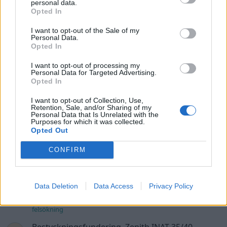
personal data.
Senaste inlägget av
Ev_volvo142 torsdag 22:10
i
Projekt
Opted In
Volkswagen split bus t1 1962
2559 svar
I want to opt-out of the Sale of my
Senaste inlägget av
Dr_snuggels torsdag 21:09
i
Projekt
Personal Data.
Opted In
Golf Mk2 16v Turbo
137 svar
I want to opt-out of processing my
Senaste inlägget av
16vt4m torsdag 19:51
i
Projekt
Personal Data for Targeted Advertising.
Opted In
Volvo 245 ?Turbo?
40 svar
Senaste inlägget av
Marurb1 onsdag 23:42
i
Projekt
I want to opt-out of Collection, Use,
Retention, Sale, and/or Sharing of my
Personal Data that Is Unrelated with the
Renovering av en Honda Civic Aerodeck
Purposes for which it was collected.
181 svar
VTi
Opted Out
Senaste inlägget av
Xebers76 onsdag 20:48
i
Projekt
CONFIRM
Nyaste forumtrådarna
BMW 523i Touring E61, 2007. Hjulhuset
lägre på höger sida.
Data Deletion
Data Access
Privacy Policy
Senaste inlägget av
gabrieljsson för 1 timme sedan
i
Generell
felsökning