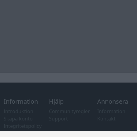
Information
Hjälp
Annonsera
Introduktion
Communityregler
Information
Skapa konto
Support
Kontakt
Integritetspolicy
och information