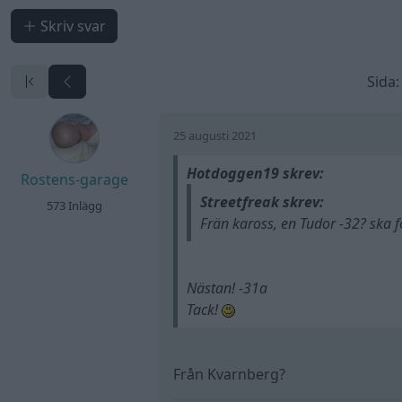
Skriv svar
Sida:
25 augusti 2021
Hotdoggen19 skrev:
Rostens-garage
Streetfreak skrev:
573 Inlägg
Frän kaross, en Tudor -32? ska fö
Nästan! -31a
Tack!
Från Kvarnberg?