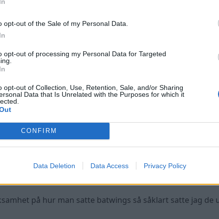
In
o opt-out of the Sale of my Personal Data.
In
to opt-out of processing my Personal Data for Targeted
ing.
In
o opt-out of Collection, Use, Retention, Sale, and/or Sharing
ersonal Data that Is Unrelated with the Purposes for which it
lected.
Out
CONFIRM
Data Deletion
Data Access
Privacy Policy
amhet på hur man satte batwings så såklart satte jag de 