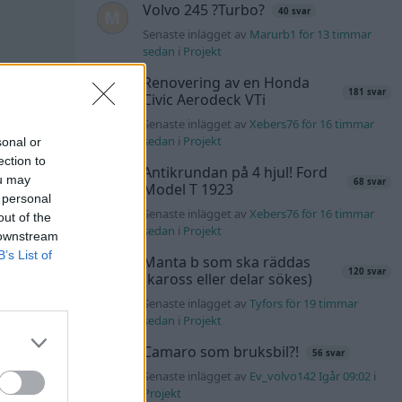
Volvo 245 ?Turbo?
40 svar
Senaste inlägget av
Marurb1 för 13 timmar
sedan
i
Projekt
rty"
(1927)
Renovering av en Honda
181 svar
Civic Aerodeck VTi
Senaste inlägget av
Xebers76 för 16 timmar
sedan
i
Projekt
sonal or
ection to
All reactions
Antikrundan på 4 hjul! Ford
ou may
68 svar
Model T 1923
 personal
Senaste inlägget av
Xebers76 för 16 timmar
out of the
sedan
i
Projekt
 downstream
#62
B’s List of
Manta b som ska räddas
120 svar
(kaross eller delar sökes)
Senaste inlägget av
Tyfors för 19 timmar
sedan
i
Projekt
Camaro som bruksbil?!
56 svar
Senaste inlägget av
Ev_volvo142 Igår 09:02
i
Projekt