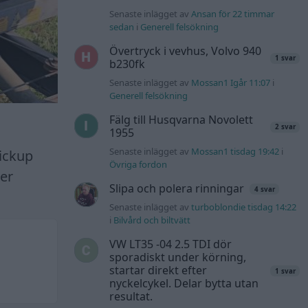
Senaste inlägget av
Ansan för 22 timmar
sedan
i
Generell felsökning
Övertryck i vevhus, Volvo 940
1 svar
b230fk
Senaste inlägget av
Mossan1 Igår 11:07
i
Generell felsökning
Fälg till Husqvarna Novolett
2 svar
1955
Senaste inlägget av
Mossan1 tisdag 19:42
i
pickup
Övriga fordon
mer
Slipa och polera rinningar
4 svar
Senaste inlägget av
turboblondie tisdag 14:22
i
Bilvård och biltvätt
VW LT35 -04 2.5 TDI dör
sporadiskt under körning,
startar direkt efter
1 svar
nyckelcykel. Delar bytta utan
resultat.