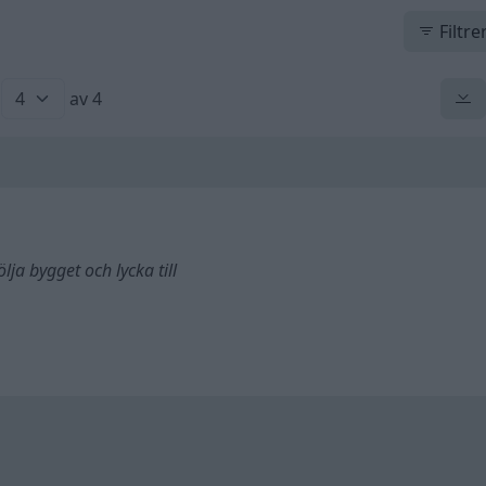
Filtre
av 4
lja bygget och lycka till