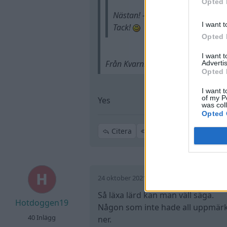
Opted 
Nästan! -31a
I want t
Tack!
Opted 
I want 
Från Kvarnberg?
Advertis
Opted 
I want t
of my P
Yes
was col
Opted 
Citera
24 oktober 2021
Trådstartare
Så läxa lärd kan man väll säga.
Hotdoggen19
Någon som inte hade all uppmärks
40 Inlägg
ner.