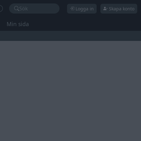
Sök
Logga in
Skapa konto
Min sida