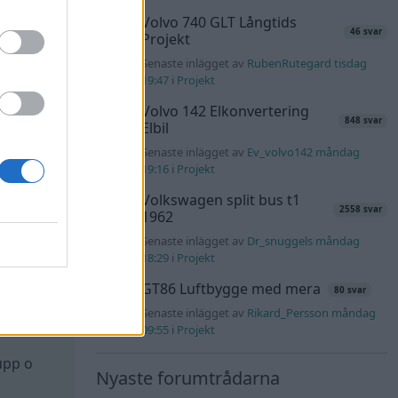
Volvo 740 GLT Långtids
46 svar
Projekt
Senaste inlägget av
RubenRutegard tisdag
19:47
i
Projekt
Volvo 142 Elkonvertering
848 svar
Elbil
Senaste inlägget av
Ev_volvo142 måndag
19:16
i
Projekt
Volkswagen split bus t1
2558 svar
1962
All reactions
Senaste inlägget av
Dr_snuggels måndag
18:29
i
Projekt
GT86 Luftbygge med mera
80 svar
Senaste inlägget av
Rikard_Persson måndag
#63
09:55
i
Projekt
upp o
Nyaste forumtrådarna