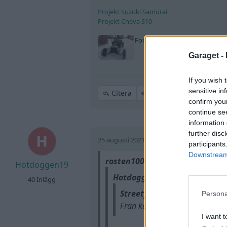
Projekt Suzuki Samurai
Projekt Cheva S10
Ford T-23
"Lillebror"
(2002)
Garaget -
If you wish 
sensitive in
Citera
confirm you
continue se
information 
further disc
25 augusti 2021
Trådstartare
participants
Downstream 
rosten1000 skrev:
Hotdoggen19
Hotdoggen19 skrev:
40 Inlägg
Streetfreak skrev:
Persona
Frän kaross, en Tudor -32? ska 
I want t