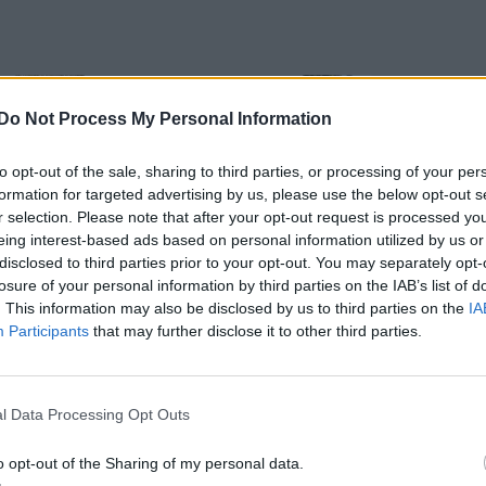
Volkswagen 1200
"Lilla
Ford Tudor
"Sho
grodan"
(1960)
Do Not Process My Personal Information
to opt-out of the sale, sharing to third parties, or processing of your per
formation for targeted advertising by us, please use the below opt-out s
r selection. Please note that after your opt-out request is processed y
eing interest-based ads based on personal information utilized by us or
disclosed to third parties prior to your opt-out. You may separately opt-
losure of your personal information by third parties on the IAB’s list of
. This information may also be disclosed by us to third parties on the
IA
Participants
that may further disclose it to other third parties.
l Data Processing Opt Outs
följa bygget och lycka till
o opt-out of the Sharing of my personal data.