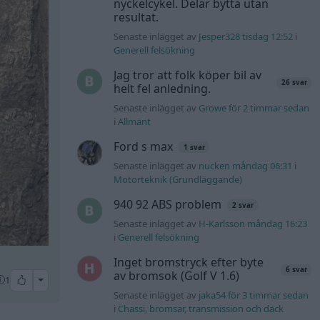
nyckelcykel. Delar bytta utan
resultat.
Senaste inlägget av
Jesper328 tisdag 12:52
i
Generell felsökning
Jag tror att folk köper bil av
26 svar
helt fel anledning.
Senaste inlägget av
Growe för 2 timmar sedan
i
Allmänt
Ford s max
1 svar
Senaste inlägget av
nucken måndag 06:31
i
Motorteknik (Grundläggande)
940 92 ABS problem
2 svar
Senaste inlägget av
H-Karlsson måndag 16:23
i
Generell felsökning
Inget bromstryck efter byte
6 svar
av bromsok (Golf V 1.6)
All reactions
1
Senaste inlägget av
jaka54 för 3 timmar sedan
i
Chassi, bromsar, transmission och däck