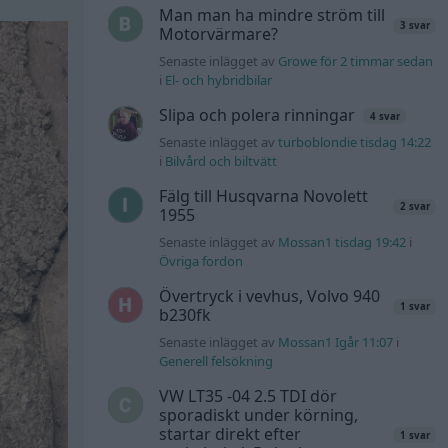
Man man ha mindre ström till
3 svar
Motorvärmare?
Senaste inlägget av
Growe för 2 timmar sedan
i
El- och hybridbilar
Slipa och polera rinningar
4 svar
Senaste inlägget av
turboblondie tisdag 14:22
i
Bilvård och biltvätt
Fälg till Husqvarna Novolett
2 svar
1955
Senaste inlägget av
Mossan1 tisdag 19:42
i
Övriga fordon
Övertryck i vevhus, Volvo 940
1 svar
b230fk
Senaste inlägget av
Mossan1 Igår 11:07
i
Generell felsökning
VW LT35 -04 2.5 TDI dör
sporadiskt under körning,
startar direkt efter
1 svar