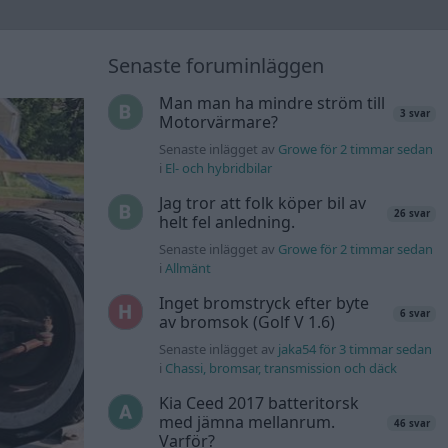
Senaste foruminläggen
Man man ha mindre ström till
3 svar
Motorvärmare?
Senaste inlägget av
Growe för 2 timmar sedan
i
El- och hybridbilar
Jag tror att folk köper bil av
26 svar
helt fel anledning.
Senaste inlägget av
Growe för 2 timmar sedan
i
Allmänt
Inget bromstryck efter byte
6 svar
av bromsok (Golf V 1.6)
Senaste inlägget av
jaka54 för 3 timmar sedan
i
Chassi, bromsar, transmission och däck
Kia Ceed 2017 batteritorsk
med jämna mellanrum.
46 svar
Varför?