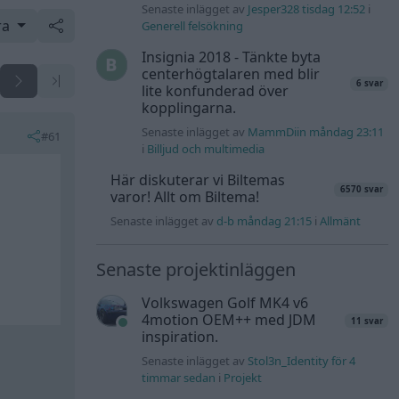
Senaste inlägget av
Jesper328 tisdag 12:52
i
ra
Generell felsökning
Insignia 2018 - Tänkte byta
centerhögtalaren med blir
6 svar
lite konfunderad över
kopplingarna.
Senaste inlägget av
MammDiin måndag 23:11
#61
i
Billjud och multimedia
Här diskuterar vi Biltemas
6570 svar
varor! Allt om Biltema!
Senaste inlägget av
d-b måndag 21:15
i
Allmänt
Senaste projektinläggen
Volkswagen Golf MK4 v6
4motion OEM++ med JDM
11 svar
inspiration.
Senaste inlägget av
Stol3n_Identity för 4
timmar sedan
i
Projekt