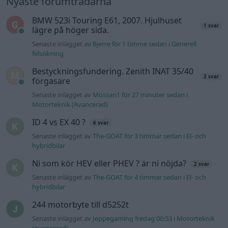
Man man ha mindre ström till
4 svar
Motorvärmare?
Senaste inlägget av
BilFixare torsdag 14:37
i
El- och hybridbilar
Slipa och polera rinningar
4 svar
Senaste inlägget av
turboblondie tisdag 14:22
i
Bilvård och
biltvätt
Fälg till Husqvarna Novolett 1955
2 svar
Senaste inlägget av
Mossan1 tisdag 19:42
i
Övriga fordon
Övertryck i vevhus, Volvo 940 b230fk
1 svar
Senaste inlägget av
Mossan1 onsdag 11:07
i
Generell
felsökning