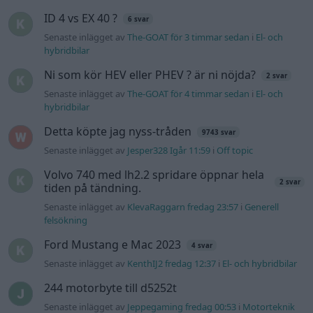
Senaste projektinläggen
A90 Supra
387 svar
Senaste inlägget av
Rikard_Persson för 1 timme sedan
i
Projekt
Vw 1956 oval prosjekt
12 svar
Senaste inlägget av
jarleb för 17 timmar sedan
i
Projekt
Puttelitens projekt Audi S2 Avant. Back
900 svar
to basic. + garagefix.
Senaste inlägget av
Putteliten fredag 22:10
i
Projekt
Volkswagen Golf MK4 v6 4motion OEM++
14 svar
med JDM inspiration.
Senaste inlägget av
Stol3n_Identity fredag 10:06
i
Projekt
Manta b som ska räddas (kaross eller
122 svar
delar sökes)
Senaste inlägget av
Tyfors torsdag 23:25
i
Projekt