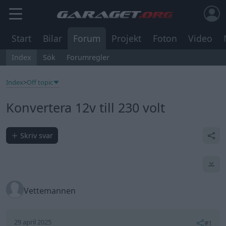
Start
Bilar
Forum
Projekt
Foton
Video
Index
Sök
Forumregler
Index
>
Off topic
Konvertera 12v till 230 volt
Skriv svar
Vettemannen
29 april 2025
#1