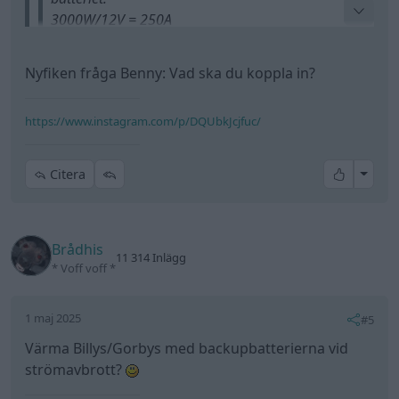
3000W/12V = 250A
Tar du ut denna effekt i 1h går det då åt 250Ah.
Nyfiken fråga Benny: Vad ska du koppla in?
Ett 12V batteri vill man i regel inte dränera mer
Tack för svaret!
än 50%.
https://www.instagram.com/p/DQUbkJcjfuc/
Krävs då 500Ah kapacitet i batteriet för att kunna
/Benny
ta ut 2000W 230V i 1h utan att samtidigt ladda
batteriet.
All re
Citera
Brådhis
11 314 Inlägg
* Voff voff *
1 maj 2025
#5
Värma Billys/Gorbys med backupbatterierna vid
strömavbrott?