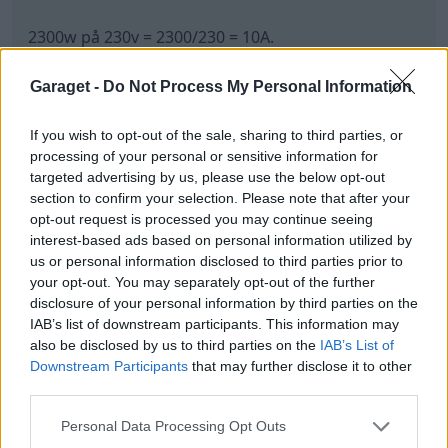
kabelarean nödvändig minskar radikalt med högre
spänning. Går även dom som likström. HVDC. High
Voltage Direkt Current.
Garaget -
Do Not Process My Personal Information
Upp till 800.000v (800kv) i större elöverföriingar
internationellt.
If you wish to opt-out of the sale, sharing to third parties, or
Rekordet är en flera hundra mil elöverföring i Kina
processing of your personal or sensitive information for
med 1100kv. = 1.1miljoner volt.
targeted advertising by us, please use the below opt-out
section to confirm your selection. Please note that after your
opt-out request is processed you may continue seeing
All re
Citera
interest-based ads based on personal information utilized by
us or personal information disclosed to third parties prior to
your opt-out. You may separately opt-out of the further
disclosure of your personal information by third parties on the
Hybrid_
IAB’s list of downstream participants. This information may
18 565 Inlägg
Forummoderator
also be disclosed by us to third parties on the
IAB’s List of
Downstream Participants
that may further disclose it to other
third parties.
1 maj 2025
#8
Personal Data Processing Opt Outs
Mossan1 skrev: