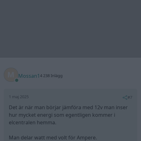
1 maj 2025
#7
Det är när man börjar jämföra med 12v man inser
hur mycket energi som egentligen kommer i
elcentralen hemma.
Man delar watt med volt för Ampere.
2300w på 230v = 2300/230 = 10A.
2300w på 12v = 2300/12 = ca 192A.
Sen har en konverter (som I detta fallet) inte 100%
verkningsgrad, så förluster tillkommer på 12v
Amperen.
Kuriosa:
Vi har 400.000v (400kv) i längre elöverföringar inom
landet av just anledningen ovan. Förlusterna och