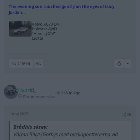
The evening sun touched gently on the eyes of Lucy
Jordan...
Volvo XC70 D4
Polestar AWD
"Hemlig XIV"
(2015)
All re
Citera
Hybrid_
18 565 Inlägg
Forummoderator
1 maj 2025
#6
Brådhis skrev:
Värma Billys/Gorbys med backupbatterierna vid