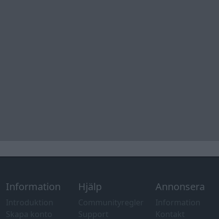
Övrig
information
Övrigt
Tips och
förslag
Felanmälan
®
GARAGET
v13.2 Copyright © 2001-2026 Garaget Media AB