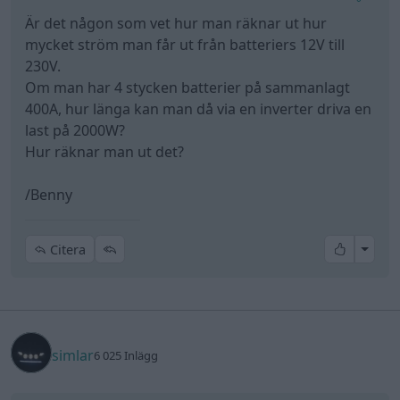
Är det någon som vet hur man räknar ut hur
mycket ström man får ut från batteriers 12V till
230V.
Om man har 4 stycken batterier på sammanlagt
400A, hur länga kan man då via en inverter driva en
last på 2000W?
Hur räknar man ut det?
/Benny
All re
Citera
simlar
6 025 Inlägg