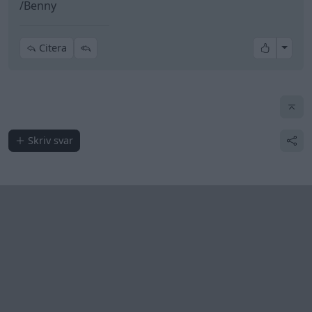
Senaste foruminläggen
Bestyckningsfundering. Zenith INAT 35/40
2 svar
förgasare
Senaste inlägget av
Mossan1 för 27 minuter sedan
i
Motorteknik (Avancerad)
BMW 523i Touring E61, 2007. Hjulhuset
1 svar
lägre på höger sida.
Senaste inlägget av
Bjerre för 1 timme sedan
i
Generell
felsökning
Jag tror att folk köper bil av helt fel
39 svar
anledning.
Senaste inlägget av
elektronikfreak för 3 timmar sedan
i
Allmänt
ID 4 vs EX 40 ?
6 svar
Senaste inlägget av
The-GOAT för 3 timmar sedan
i
El- och
hybridbilar