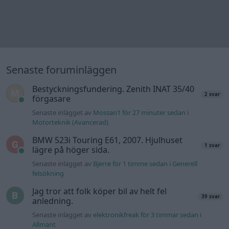
Ni som kör HEV eller PHEV ? är ni nöjda?
2 svar
Senaste inlägget av
The-GOAT för 4 timmar sedan
i
El- och
hybridbilar
Detta köpte jag nyss-tråden
9743 svar
Senaste inlägget av
Jesper328 Igår 11:59
i
Off topic
Volvo 740 med lh2.2 spridare öppnar hela
2 svar
tiden på tändning.
Senaste inlägget av
KlevaRaggarn fredag 23:57
i
Generell
felsökning
Ford Mustang e Mac 2023
4 svar
Senaste inlägget av
KenthIJ2 fredag 12:37
i
El- och hybridbilar
244 motorbyte till d5252t
Senaste inlägget av
Jeppegaming fredag 00:53
i
Motorteknik
(Avancerad)
Passat -13 2.0tdi DSG Växellåda bråkar
10 svar
Senaste inlägget av
The-GOAT torsdag 20:54
i
Generell
felsökning