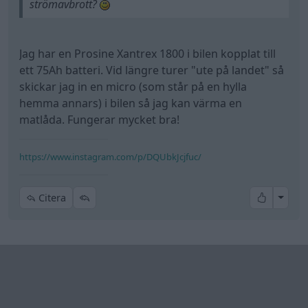
strömavbrott?
Jag har en Prosine Xantrex 1800 i bilen kopplat till
ett 75Ah batteri. Vid längre turer "ute på landet" så
skickar jag in en micro (som står på en hylla
hemma annars) i bilen så jag kan värma en
matlåda. Fungerar mycket bra!
https://www.instagram.com/p/DQUbkJcjfuc/
All re
Citera
Mossan1
4 238 Inlägg