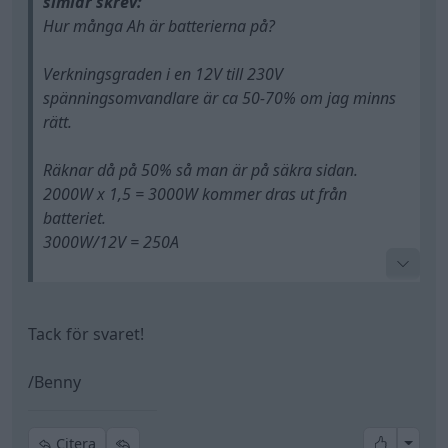
simlar skrev:
Hur många Ah är batterierna på?
Verkningsgraden i en 12V till 230V
spänningsomvandlare är ca 50-70% om jag minns
rätt.
Räknar då på 50% så man är på säkra sidan.
2000W x 1,5 = 3000W kommer dras ut från
batteriet.
3000W/12V = 250A
Tar du ut denna effekt i 1h går det då åt 250Ah.
Ett 12V batteri vill man i regel inte dränera mer än
Tack för svaret!
50%.
Krävs då 500Ah kapacitet i batteriet för att kunna ta
/Benny
ut 2000W 230V i 1h utan att samtidigt ladda
batteriet.
All re
Citera