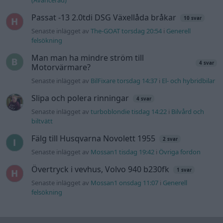
Information
Hjälp
Annonsera
Introduktion
Communityregler
Information
Skapa konto
Support
Kontakt
Integritetspolicy
och information
om användning
av cookies