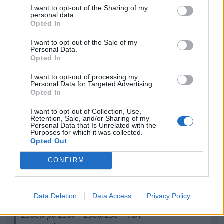
Det är när man börjar jämföra med 12v man inser
I want to opt-out of the Sharing of my
personal data.
hur mycket energi som egentligen kommer i
Opted In
elcentralen hemma.
I want to opt-out of the Sale of my
Personal Data.
Man delar watt med volt för Ampere.
Opted In
2300w på 230v = 2300/230 = 10A.
I want to opt-out of processing my
Personal Data for Targeted Advertising.
2300w på 12v = 2300/12 = ca 192A.
Opted In
I want to opt-out of Collection, Use,
Sen har en konverter (som I detta fallet) inte 100%
Retention, Sale, and/or Sharing of my
verkningsgrad, så förluster tillkommer på 12v
Personal Data that Is Unrelated with the
Purposes for which it was collected.
Amperen.
Opted Out
Jag har en UPS hemma. Den innehåller 6 stycken
Kuriosa:
CONFIRM
9Ah-batterier i serie som underhållsladdas med
Vi har 400.000v (400kv) i längre elöverföringar inom
81,8V. Just för att hålla nere kabelarean. Större
landet av just anledningen ovan. Förlusterna och
modeller har en internspänning på +400V.
Data Deletion
Data Access
Privacy Policy
kabelarean nödvändig minskar radikalt med högre
spänning. Går även dom som likström. HVDC. High
Voltage Direkt Current.
https://www.instagram.com/p/DQUbkJcjfuc/