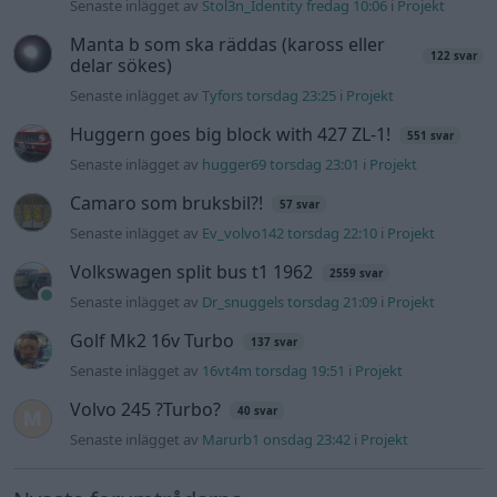
felsökning
Bestyckningsfundering. Zenith INAT 35/40
2 svar
förgasare
Senaste inlägget av
Mossan1 för 27 minuter sedan
i
Motorteknik (Avancerad)
ID 4 vs EX 40 ?
6 svar
Senaste inlägget av
The-GOAT för 3 timmar sedan
i
El- och
hybridbilar
Ni som kör HEV eller PHEV ? är ni nöjda?
2 svar
Senaste inlägget av
The-GOAT för 4 timmar sedan
i
El- och
hybridbilar
244 motorbyte till d5252t
Senaste inlägget av
Jeppegaming fredag 00:53
i
Motorteknik
(Avancerad)
Passat -13 2.0tdi DSG Växellåda bråkar
10 svar
Senaste inlägget av
The-GOAT torsdag 20:54
i
Generell
felsökning