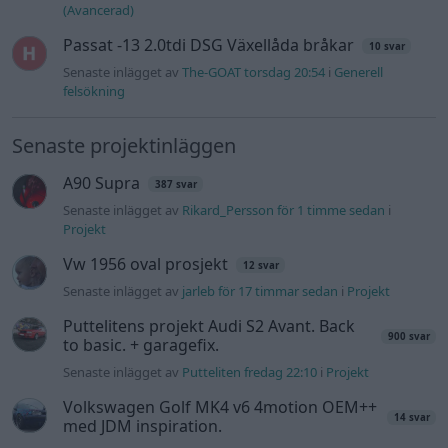
Huggern goes big block with 427 ZL-1!
551 svar
Senaste inlägget av
hugger69 torsdag 23:01
i
Projekt
Camaro som bruksbil?!
57 svar
Senaste inlägget av
Ev_volvo142 torsdag 22:10
i
Projekt
Volkswagen split bus t1 1962
2559 svar
Senaste inlägget av
Dr_snuggels torsdag 21:09
i
Projekt
Golf Mk2 16v Turbo
137 svar
Senaste inlägget av
16vt4m torsdag 19:51
i
Projekt
Volvo 245 ?Turbo?
40 svar
Senaste inlägget av
Marurb1 onsdag 23:42
i
Projekt
Nyaste forumtrådarna
BMW 523i Touring E61, 2007. Hjulhuset
1 svar
lägre på höger sida.
Senaste inlägget av
Bjerre för 1 timme sedan
i
Generell