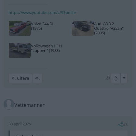
https://www.youtube.com/c/93simlar
Volvo 244 DL
Audi A3 3.2
(1975)
Quattro
"A32an"
(2006)
Volkswagen LT31
"Luppen"
(1983)
All re
Citera
1
Vettemannen
30 april 2025
#3