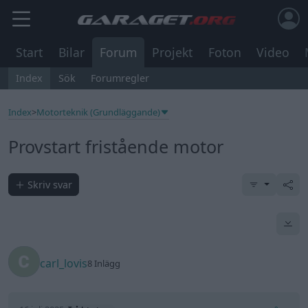
Start
Bilar
Forum
Projekt
Foton
Video
Index
Sök
Forumregler
Index
>
Motorteknik (Grundläggande)
Provstart fristående motor
Skriv svar
carl_lovis
8 Inlägg