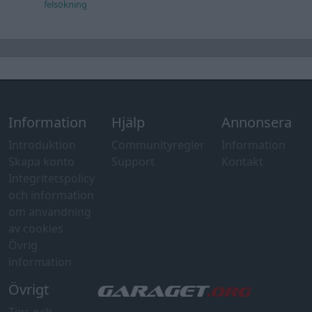
felsökning
Information
Hjälp
Annonsera
Introduktion
Communityregler
Information
Skapa konto
Support
Kontakt
Integritetspolicy
och information
om användning
av cookies
Övrig
information
Övrigt