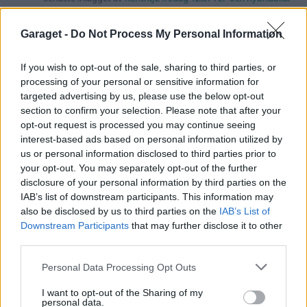
244 motorbyte till d5252t
Garaget -
Do Not Process My Personal Information
Senaste inlägget av
Jeppegaming fredag 00:53
i
Motorteknik
(Avancerad)
If you wish to opt-out of the sale, sharing to third parties, or
Passat -13 2.0tdi DSG Växellåda bråkar
10 svar
processing of your personal or sensitive information for
Senaste inlägget av
The-GOAT torsdag 20:54
i
Generell
targeted advertising by us, please use the below opt-out
felsökning
section to confirm your selection. Please note that after your
opt-out request is processed you may continue seeing
interest-based ads based on personal information utilized by
Senaste projektinläggen
us or personal information disclosed to third parties prior to
your opt-out. You may separately opt-out of the further
A90 Supra
387 svar
disclosure of your personal information by third parties on the
Senaste inlägget av
Rikard_Persson för 1 timme sedan
i
IAB’s list of downstream participants. This information may
Projekt
also be disclosed by us to third parties on the
IAB’s List of
Downstream Participants
that may further disclose it to other
Vw 1956 oval prosjekt
12 svar
third parties.
Senaste inlägget av
jarleb för 16 timmar sedan
i
Projekt
Personal Data Processing Opt Outs
Puttelitens projekt Audi S2 Avant. Back
900 svar
to basic. + garagefix.
I want to opt-out of the Sharing of my
Senaste inlägget av
Putteliten fredag 22:10
i
Projekt
personal data.