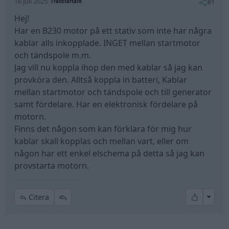
16 juli 2025
#1
Trådstartare
Hej!
Har en B230 motor på ett stativ som inte har några
kablar alls inkopplade. INGET mellan startmotor
och tändspole m.m.
Jag vill nu koppla ihop den med kablar så jag kan
provköra den. Alltså koppla in batteri, Kablar
mellan startmotor och tändspole och till generator
samt fördelare. Har en elektronisk fördelare på
motorn.
Finns det någon som kan förklara för mig hur
kablar skall kopplas och mellan vart, eller om
någon har ett enkel elschema på detta så jag kan
provstarta motorn.
All re
Citera