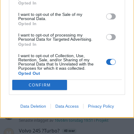
Opted In
Volkswagen Golf MK4 v6 4motion OEM++
14 svar
med JDM inspiration.
I want to opt-out of the Sale of my
Personal Data.
Senaste inlägget av
Stol3n_Identity fredag 10:06
i
Projekt
Opted In
Manta b som ska räddas (kaross eller
I want to opt-out of processing my
122 svar
delar sökes)
Personal Data for Targeted Advertising.
Opted In
Senaste inlägget av
Tyfors torsdag 23:25
i
Projekt
I want to opt-out of Collection, Use,
Huggern goes big block with 427 ZL-1!
551 svar
Retention, Sale, and/or Sharing of my
Personal Data that Is Unrelated with the
Senaste inlägget av
hugger69 torsdag 23:01
i
Projekt
Purposes for which it was collected.
Opted Out
Camaro som bruksbil?!
57 svar
Senaste inlägget av
Ev_volvo142 torsdag 22:10
i
Projekt
CONFIRM
Volkswagen split bus t1 1962
2559 svar
Senaste inlägget av
Dr_snuggels torsdag 21:09
i
Projekt
Data Deletion
Data Access
Privacy Policy
Golf Mk2 16v Turbo
137 svar
Senaste inlägget av
16vt4m torsdag 19:51
i
Projekt
Volvo 245 ?Turbo?
40 svar