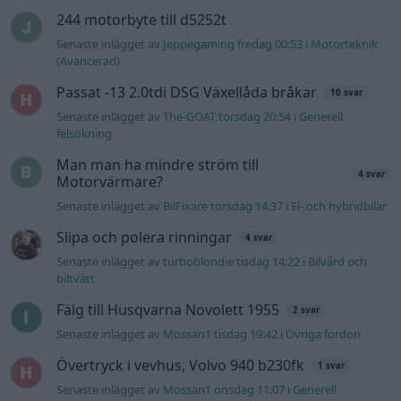
244 motorbyte till d5252t
Senaste inlägget av
Jeppegaming fredag 00:53
i
Motorteknik
(Avancerad)
Passat -13 2.0tdi DSG Växellåda bråkar
10 svar
Senaste inlägget av
The-GOAT torsdag 20:54
i
Generell
felsökning
Man man ha mindre ström till
4 svar
Motorvärmare?
Senaste inlägget av
BilFixare torsdag 14:37
i
El- och hybridbilar
Slipa och polera rinningar
4 svar
Senaste inlägget av
turboblondie tisdag 14:22
i
Bilvård och
biltvätt
Fälg till Husqvarna Novolett 1955
2 svar
Senaste inlägget av
Mossan1 tisdag 19:42
i
Övriga fordon
Övertryck i vevhus, Volvo 940 b230fk
1 svar
Senaste inlägget av
Mossan1 onsdag 11:07
i
Generell