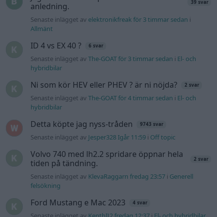
39 svar
anledning.
Senaste inlägget av
elektronikfreak för 3 timmar sedan
i
Allmänt
ID 4 vs EX 40 ?
6 svar
Senaste inlägget av
The-GOAT för 3 timmar sedan
i
El- och
hybridbilar
Ni som kör HEV eller PHEV ? är ni nöjda?
2 svar
Senaste inlägget av
The-GOAT för 4 timmar sedan
i
El- och
hybridbilar
Detta köpte jag nyss-tråden
9743 svar
Senaste inlägget av
Jesper328 Igår 11:59
i
Off topic
Volvo 740 med lh2.2 spridare öppnar hela
2 svar
tiden på tändning.
Senaste inlägget av
KlevaRaggarn fredag 23:57
i
Generell
felsökning
Ford Mustang e Mac 2023
4 svar
Senaste inlägget av
KenthIJ2 fredag 12:37
i
El- och hybridbilar