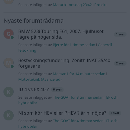
Senaste inlägget av
Marurb1 onsdag 23:42
i
Projekt
Nyaste forumtrådarna
BMW 523i Touring E61, 2007. Hjulhuset
1 svar
lägre på höger sida.
Senaste inlägget av
Bjerre för 1 timme sedan
i
Generell
felsökning
Bestyckningsfundering. Zenith INAT 35/40
2 svar
förgasare
Senaste inlägget av
Mossan1 för 14 minuter sedan
i
Motorteknik (Avancerad)
ID 4 vs EX 40 ?
6 svar
Senaste inlägget av
The-GOAT för 3 timmar sedan
i
El- och
hybridbilar
Ni som kör HEV eller PHEV ? är ni nöjda?
2 svar
Senaste inlägget av
The-GOAT för 4 timmar sedan
i
El- och
hybridbilar