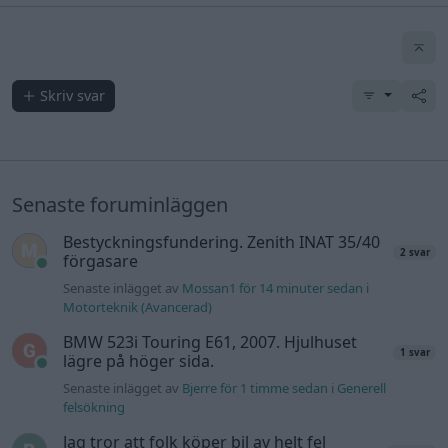
Skriv svar
Senaste foruminläggen
Bestyckningsfundering. Zenith INAT 35/40
2 svar
förgasare
Senaste inlägget av
Mossan1 för 14 minuter sedan
i
Motorteknik (Avancerad)
BMW 523i Touring E61, 2007. Hjulhuset
1 svar
lägre på höger sida.
Senaste inlägget av
Bjerre för 1 timme sedan
i
Generell
felsökning
Jag tror att folk köper bil av helt fel