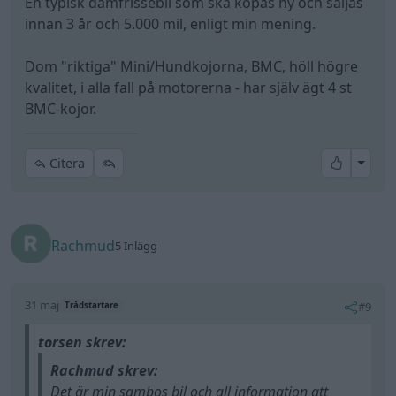
En typisk damfrissebil som ska köpas ny och säljas
innan 3 år och 5.000 mil, enligt min mening.
Dom "riktiga" Mini/Hundkojorna, BMC, höll högre
kvalitet, i alla fall på motorerna - har själv ägt 4 st
BMC-kojor.
All re
Citera
Rachmud
5 Inlägg
31 maj
#9
Trådstartare
torsen skrev:
Rachmud skrev:
Det är min sambos bil och all information att