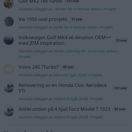
Golf Mk2 16v Turbo
137 svar
Senaste inlägget av
16vt4m för 4 timmar sedan
i
Projekt
Vw 1956 oval prosjekt
11 svar
Senaste inlägget av
jarleb för 6 timmar sedan
i
Projekt
Volkswagen Golf MK4 v6 4motion OEM++
12 svar
med JDM inspiration.
Senaste inlägget av
Stol3n_Identity för 10 timmar sedan
i
Projekt
Volvo 245 ?Turbo?
40 svar
Senaste inlägget av
Marurb1 Igår 23:42
i
Projekt
Renovering av en Honda Civic Aerodeck
181 svar
VTi
Senaste inlägget av
Xebers76 Igår 20:48
i
Projekt
Antikrundan på 4 hjul! Ford Model T 1923
68 svar
Senaste inlägget av
Xebers76 Igår 20:38
i
Projekt