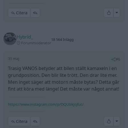
All re
Citera
Hybrid_
18 564 Inlägg
Forummoderator
31 maj
#6
Trasig VANOS betyder att bilen ställt kamaxeln i en
grundposition. Den blir lite trött. Den drar lite mer.
Men inget säger att motorn måste bytas? Detta går
fint att köra med länge! Det måste var något annat!
https://www.instagram.com/p/DQUbkJcjfuc/
All re
Citera