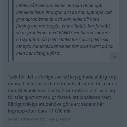
hittills gått genom henne. Jag ska ringa upp
bilmekanikern imorgon och be han upprepa vad
grundproblemet är och som leder till hans
förslag om motorbyte. Vad vi hittills har förstått
så är problemet med VANOS ventilerna snarare
en symptom på felet istället för själva felet i sig.
Att byta kamaxel/kamkedja har också varit på tal
men har aldrig utförts.
[b]Denna bilmodellen är tydligen väldigt dålig,
enligt bilmekanikern, ].
Tack för det utförliga svaret! Jo jag hade aldrig köpt
denna bilen själv och detta bekräftar det hela ännu
Tyvärr har bilmekanikern rätt - detta är en BMW-
mer. Mekanikerna har haft ur motorn och, vad jag
produkt med deras mindre god kvalitet på vissa
förstår, gjort ett redigt försök att lokalisera felet.
motorer.
Riktigt tråkigt att behöva göra ett sådant här
Härutöver är det ohemult trångt och besvärligt att
ingrepp efter bara 11 000 mil.
arbeta med bils motorer.
Senast redigerat av Rachmud (31 maj )
Motorerna behöver ofta lyftas ur för vissa ingrepp,
som på andra bilar klaras med motorn på plats.