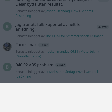
Delar bytta utan resultat.
Senaste inlägget av
Jesper328 tisdag 12:52
i
Generell
felsökning
Jag tror att folk köper bil av helt fel
30 svar
anledning.
Senaste inlägget av
The-GOAT för 5 timmar sedan
i
Allmänt
Ford s max
1 svar
Senaste inlägget av
nucken måndag 06:31
i
Motorteknik
(Grundläggande)
940 92 ABS problem
2 svar
Senaste inlägget av
H-Karlsson måndag 16:23
i
Generell
felsökning
Inget bromstryck efter byte av bromsok
6 svar
(Golf V 1.6)
Senaste inlägget av
jaka54 för 14 timmar sedan
i
Chassi,
bromsar, transmission och däck