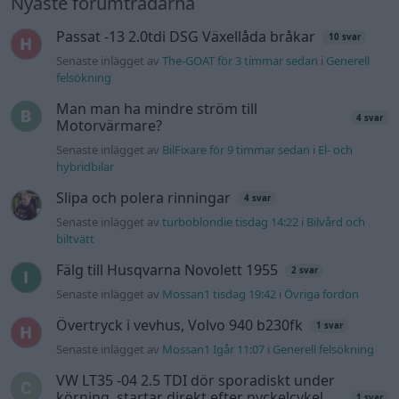
Nyaste forumtrådarna
Passat -13 2.0tdi DSG Växellåda bråkar
10 svar
Senaste inlägget av
The-GOAT för 3 timmar sedan
i
Generell
felsökning
Man man ha mindre ström till
4 svar
Motorvärmare?
Senaste inlägget av
BilFixare för 9 timmar sedan
i
El- och
hybridbilar
Slipa och polera rinningar
4 svar
Senaste inlägget av
turboblondie tisdag 14:22
i
Bilvård och
biltvätt
Fälg till Husqvarna Novolett 1955
2 svar
Senaste inlägget av
Mossan1 tisdag 19:42
i
Övriga fordon
Övertryck i vevhus, Volvo 940 b230fk
1 svar
Senaste inlägget av
Mossan1 Igår 11:07
i
Generell felsökning
VW LT35 -04 2.5 TDI dör sporadiskt under
körning, startar direkt efter nyckelcykel.
1 svar