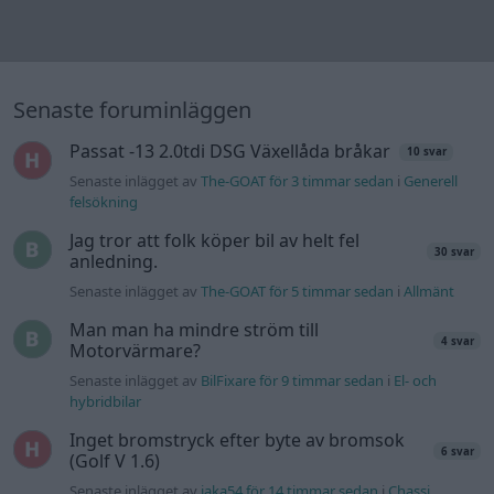
Senaste foruminläggen
Passat -13 2.0tdi DSG Växellåda bråkar
10 svar
Senaste inlägget av
The-GOAT för 3 timmar sedan
i
Generell
felsökning
Jag tror att folk köper bil av helt fel
30 svar
anledning.
Senaste inlägget av
The-GOAT för 5 timmar sedan
i
Allmänt
Man man ha mindre ström till
4 svar
Motorvärmare?
Senaste inlägget av
BilFixare för 9 timmar sedan
i
El- och
hybridbilar
Inget bromstryck efter byte av bromsok
6 svar
(Golf V 1.6)
Senaste inlägget av
jaka54 för 14 timmar sedan
i
Chassi,