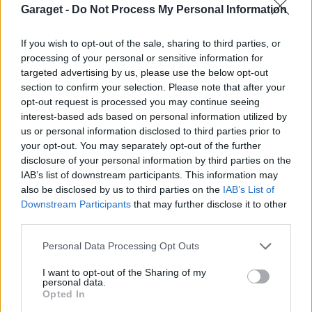
Garaget -
Do Not Process My Personal Information
torsen
8 089 Inlägg
If you wish to opt-out of the sale, sharing to third parties, or
processing of your personal or sensitive information for
31 maj
#8
targeted advertising by us, please use the below opt-out
section to confirm your selection. Please note that after your
Rachmud skrev:
opt-out request is processed you may continue seeing
Det är min sambos bil och all information att hittills
interest-based ads based on personal information utilized by
gått genom henne. Jag ska ringa upp bilmekanikern
us or personal information disclosed to third parties prior to
imorgon och be han upprepa vad grundproblemet
your opt-out. You may separately opt-out of the further
är och som leder till hans förslag om motorbyte. Vad
disclosure of your personal information by third parties on the
IAB’s list of downstream participants. This information may
vi hittills har förstått så är problemet med VANOS
also be disclosed by us to third parties on the
IAB’s List of
ventilerna snarare en symptom på felet istället för
Downstream Participants
that may further disclose it to other
själva felet i sig. Att byta kamaxel/kamkedja har
third parties.
också varit på tal men har aldrig utförts.
Personal Data Processing Opt Outs
[b]Denna bilmodellen är tydligen väldigt dålig, enligt
I want to opt-out of the Sharing of my
bilmekanikern, ].
personal data.
Opted In