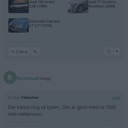
Audi 100 Avant
Audi TT Quattro,
2,0E (1989)
Roadster (2004)
Chevrolet Camaro
LT
"LT"
(1976)
All re
Citera
Rachmud
5 Inlägg
31 maj
#3
Trådstartare
Det känns nog så tyvärr.. Det är gjort med ca 1500
mils mellanrum.