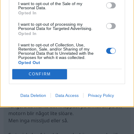
I want to opt-out of the Sale of my
Tyvärr har bilmekanikern rätt - detta är en BMW-
Personal Data.
produkt med deras mindre god kvalitet på vissa
Opted In
motorer.
I want to opt-out of processing my
Härutöver är det ohemult trångt och besvärligt att
Personal Data for Targeted Advertising.
Opted In
arbeta med bils motorer.
Motorerna behöver ofta lyftas ur för vissa ingrepp,
I want to opt-out of Collection, Use,
som på andra bilar klaras med motorn på plats.
Retention, Sale, and/or Sharing of my
Personal Data that Is Unrelated with the
Purposes for which it was collected.
Tråkigt nog för Land Rover så var även hos dom de
Opted Out
minst lyckade motorerna under BMW-ägandet -
CONFIRM
mycket bättre motorer när Ford övertog Land
Rover.
Data Deletion
Data Access
Privacy Policy
Om VVT, som det heter på engelska, skulle sluta
fungera så märks det knappast på annat än på att
motorn blir något lite slöare.
Men inga missljud eller så.