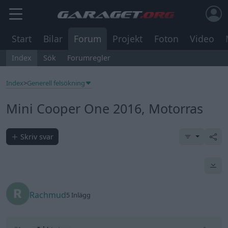
Start
Bilar
Forum
Projekt
Foton
Video
Index
Sök
Forumregler
Index
>
Generell felsökning
Mini Cooper One 2016, Motorras
Skriv svar
Rachmud
5 Inlägg