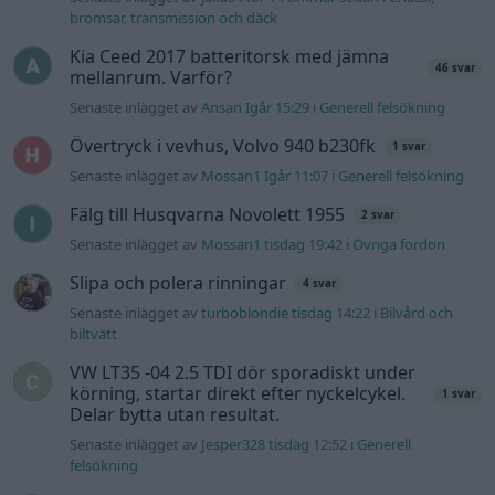
bromsar, transmission och däck
Kia Ceed 2017 batteritorsk med jämna
46 svar
mellanrum. Varför?
Senaste inlägget av
Ansan Igår 15:29
i
Generell felsökning
Övertryck i vevhus, Volvo 940 b230fk
1 svar
Senaste inlägget av
Mossan1 Igår 11:07
i
Generell felsökning
Fälg till Husqvarna Novolett 1955
2 svar
Senaste inlägget av
Mossan1 tisdag 19:42
i
Övriga fordon
Slipa och polera rinningar
4 svar
Senaste inlägget av
turboblondie tisdag 14:22
i
Bilvård och
biltvätt
VW LT35 -04 2.5 TDI dör sporadiskt under
körning, startar direkt efter nyckelcykel.
1 svar
Delar bytta utan resultat.
Senaste inlägget av
Jesper328 tisdag 12:52
i
Generell
felsökning