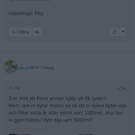
Hälsningar Filip
All re
Citera
jaka54
6 917 Inlägg
31 maj
#2
Tror inte att finns annan hjälp att få, tyvärr!
Men...om ni byter motor se till att ni själva byter olja
och filter varje år eller minst vart 1000mil. -Hur har
ni gjort hittills? Bytt olja vart 3000mil?