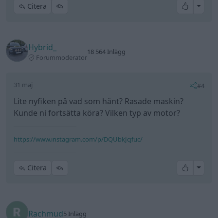
All re
Citera
Hybrid_
18 564 Inlägg
Forummoderator
31 maj
#4
Lite nyfiken på vad som hänt? Rasade maskin?
Kunde ni fortsätta köra? Vilken typ av motor?
https://www.instagram.com/p/DQUbkJcjfuc/
All re
Citera
Rachmud
5 Inlägg