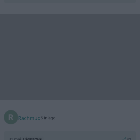
Rachmud
5 Inlägg
31 maj
#7
Trådstartare