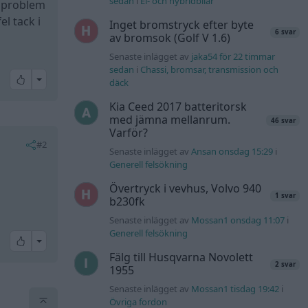
sedan
i
El- och hybridbilar
e problem
l tack i
Inget bromstryck efter byte
6 svar
av bromsok (Golf V 1.6)
Senaste inlägget av
jaka54 för 22 timmar
sedan
i
Chassi, bromsar, transmission och
All reactions
däck
Kia Ceed 2017 batteritorsk
med jämna mellanrum.
46 svar
Varför?
#2
Senaste inlägget av
Ansan onsdag 15:29
i
Generell felsökning
Övertryck i vevhus, Volvo 940
1 svar
b230fk
Senaste inlägget av
Mossan1 onsdag 11:07
i
Generell felsökning
All reactions
Fälg till Husqvarna Novolett
2 svar
1955
Senaste inlägget av
Mossan1 tisdag 19:42
i
Övriga fordon