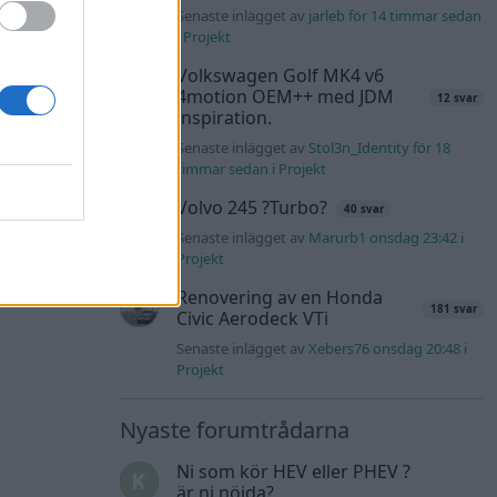
Senaste inlägget av
jarleb för 14 timmar sedan
i
Projekt
Volkswagen Golf MK4 v6
4motion OEM++ med JDM
12 svar
inspiration.
Senaste inlägget av
Stol3n_Identity för 18
timmar sedan
i
Projekt
Volvo 245 ?Turbo?
40 svar
Senaste inlägget av
Marurb1 onsdag 23:42
i
Projekt
Renovering av en Honda
181 svar
Civic Aerodeck VTi
Senaste inlägget av
Xebers76 onsdag 20:48
i
Projekt
Nyaste forumtrådarna
Ni som kör HEV eller PHEV ?
är ni nöjda?