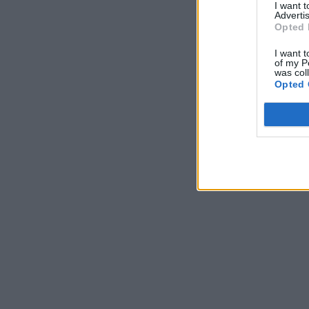
I want 
Advertis
Opted 
I want t
of my P
was col
Opted 