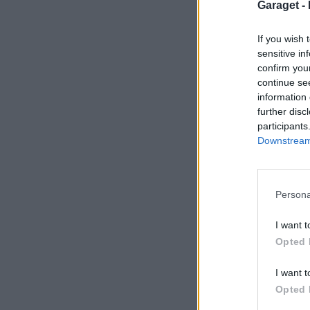
Garaget -
If you wish 
sensitive in
confirm you
continue se
information 
further disc
participants
Downstream 
Persona
I want t
Opted 
I want t
Opted 