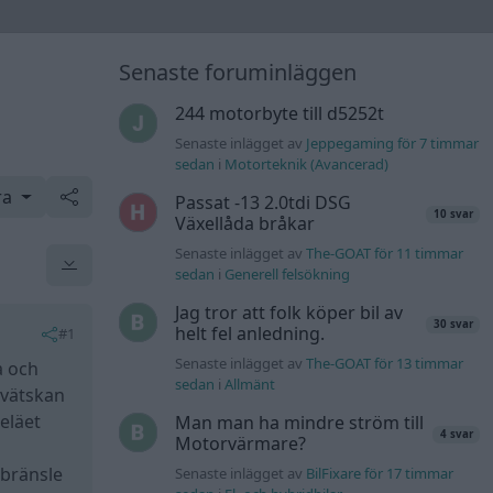
Senaste foruminläggen
244 motorbyte till d5252t
Senaste inlägget av
Jeppegaming för 7 timmar
sedan
i
Motorteknik (Avancerad)
ra
Passat -13 2.0tdi DSG
10 svar
Växellåda bråkar
Senaste inlägget av
The-GOAT för 11 timmar
sedan
i
Generell felsökning
Jag tror att folk köper bil av
30 svar
helt fel anledning.
#1
Senaste inlägget av
The-GOAT för 13 timmar
a och
sedan
i
Allmänt
rvätskan
reläet
Man man ha mindre ström till
4 svar
Motorvärmare?
 bränsle
Senaste inlägget av
BilFixare för 17 timmar