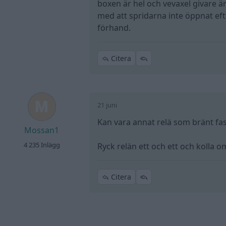
boxen är hel och vevaxel givare ä
med att spridarna inte öppnat eft
förhand.
Citera
21 juni
Kan vara annat relä som bränt f
Mossan1
4 235 Inlägg
Ryck relän ett och ett och kolla 
Citera