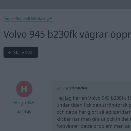
Index
>
Generell felsökning
Volvo 945 b230fk vägrar öpp
Skriv svar
21 juni
Trådstartare
Hej jag har en Volvo 945 b230fk 1
Hugo945
under tiden fick den strömtorsk p
2 Inlägg
och detta har gjort så att spridar
klickar när man dra ut och in det
försvinner detta problem men så 