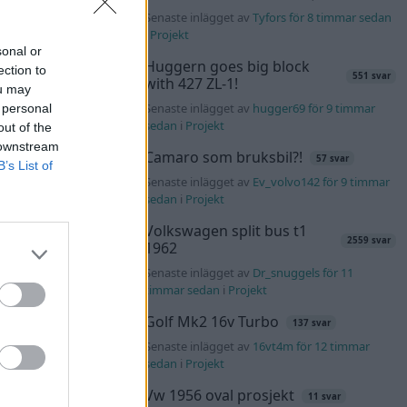
Senaste inlägget av
Tyfors för 8 timmar sedan
i
Projekt
sonal or
Huggern goes big block
ection to
551 svar
with 427 ZL-1!
ou may
Senaste inlägget av
hugger69 för 9 timmar
 personal
sedan
i
Projekt
out of the
 downstream
Camaro som bruksbil?!
57 svar
B’s List of
Senaste inlägget av
Ev_volvo142 för 9 timmar
sedan
i
Projekt
Volkswagen split bus t1
2559 svar
1962
Senaste inlägget av
Dr_snuggels för 11
timmar sedan
i
Projekt
Golf Mk2 16v Turbo
137 svar
Senaste inlägget av
16vt4m för 12 timmar
sedan
i
Projekt
Vw 1956 oval prosjekt
11 svar