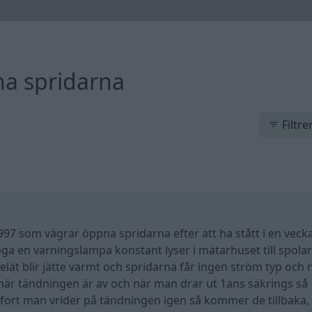
na spridarna
Filtre
997 som vägrar öppna spridarna efter att ha stått i en veck
ga en varningslampa konstant lyser i mätarhuset till spola
relät blir jätte varmt och spridarna får ingen ström typ och 
 när tändningen är av och när man drar ut 1ans säkrings så
fort man vrider på tändningen igen så kommer de tillbaka,