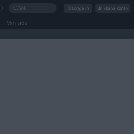
Sök
Logga in
Skapa konto
Min sida