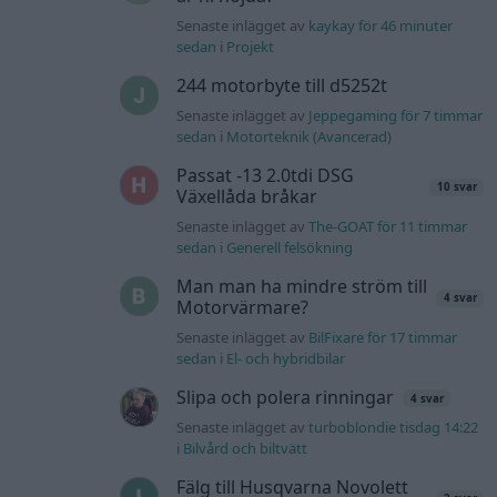
Senaste inlägget av
kaykay för 46 minuter
sedan
i
Projekt
244 motorbyte till d5252t
Senaste inlägget av
Jeppegaming för 7 timmar
sedan
i
Motorteknik (Avancerad)
Passat -13 2.0tdi DSG
10 svar
Växellåda bråkar
Senaste inlägget av
The-GOAT för 11 timmar
sedan
i
Generell felsökning
Man man ha mindre ström till
4 svar
Motorvärmare?
Senaste inlägget av
BilFixare för 17 timmar
sedan
i
El- och hybridbilar
Slipa och polera rinningar
4 svar
Senaste inlägget av
turboblondie tisdag 14:22
i
Bilvård och biltvätt
Fälg till Husqvarna Novolett