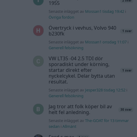
2 svar
1955
Senaste inlägget av
Mossan1 tisdag 19:42
i
Övriga fordon
Övertryck i vevhus, Volvo 940
1 svar
b230fk
Senaste inlägget av
Mossan1 onsdag 11:07
i
Generell felsökning
VW LT35 -04 2.5 TDI dör
sporadiskt under körning,
startar direkt efter
1 svar
nyckelcykel. Delar bytta utan
resultat.
Senaste inlägget av
Jesper328 tisdag 12:52
i
Generell felsökning
Jag tror att folk köper bil av
30 svar
helt fel anledning.
Senaste inlägget av
The-GOAT för 13 timmar
sedan
i
Allmänt