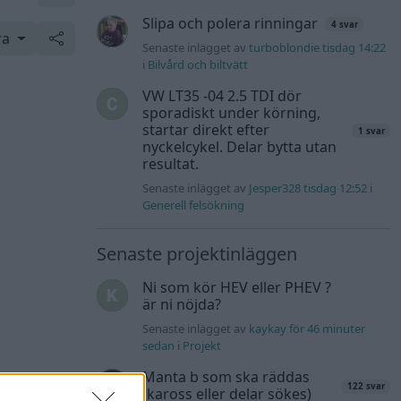
Slipa och polera rinningar
4 svar
ra
Senaste inlägget av
turboblondie tisdag 14:22
i
Bilvård och biltvätt
VW LT35 -04 2.5 TDI dör
sporadiskt under körning,
startar direkt efter
1 svar
nyckelcykel. Delar bytta utan
resultat.
Senaste inlägget av
Jesper328 tisdag 12:52
i
Generell felsökning
Senaste projektinläggen
Ni som kör HEV eller PHEV ?
är ni nöjda?
Senaste inlägget av
kaykay för 46 minuter
sedan
i
Projekt
Manta b som ska räddas
122 svar
(kaross eller delar sökes)