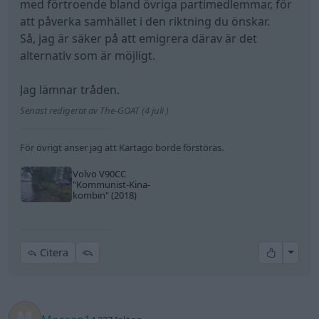
med förtroende bland övriga partimedlemmar, för
att påverka samhället i den riktning du önskar.
Så, jag är säker på att emigrera därav är det
alternativ som är möjligt.
Jag lämnar tråden.
Senast redigerat av The-GOAT (4 juli )
För övrigt anser jag att Kartago borde förstöras.
Volvo V90CC
"Kommunist-Kina-
kombin"
(2018)
All re
Citera