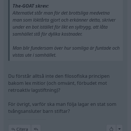
The-GOAT skrev:
Alternativt står man för det brottsliga medvetna
man som löktårta gjort och erkänner detta, skriver
under en bot istället för likt en syltrygg, att låta
samhället stå för dylika kostnader.
Man blir fundersam över hur somliga är funtade och
vistas ute i samhället.
Du förstår alltså inte den filosofiska principen
bakom lex mitior (och omvänt, förbudet mot
retroaktiv lagstiftning)?
För övrigt, varför ska man följa lagar en stat som
tvångsansluter barn stiftar?
All re
Citera