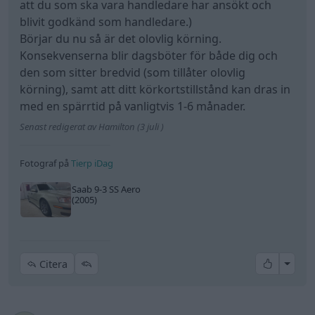
att du som ska vara handledare har ansökt och
blivit godkänd som handledare.)
Börjar du nu så är det olovlig körning.
Konsekvenserna blir dagsböter för både dig och
den som sitter bredvid (som tillåter olovlig
körning), samt att ditt körkortstillstånd kan dras in
med en spärrtid på vanligtvis 1-6 månader.
Senast redigerat av Hamilton (3 juli )
Fotograf på
Tierp iDag
Saab 9-3 SS Aero
(2005)
All re
Citera