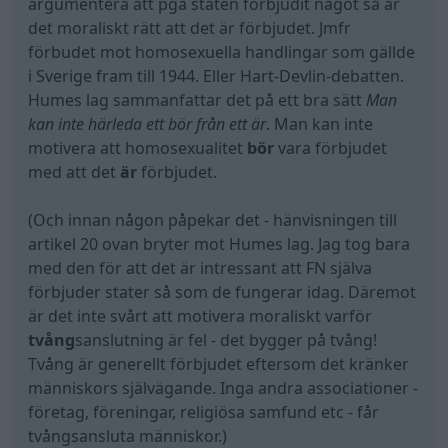
förbjuder stater så som de fungerar idag. Däremot
är det inte svårt att motivera moraliskt varför
tvång
sanslutning är fel - det bygger på tvång!
Tvång är generellt förbjudet eftersom det kränker
människors självägande. Inga andra associationer -
företag, föreningar, religiösa samfund etc - får
tvångsansluta människor.)
All re
Citera
xXSammy
6 752 Inlägg
4 juli
#13
https://www.flashback.org/f40-konspirat … rier-
60704