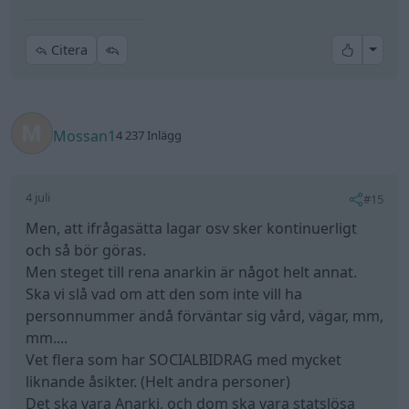
Men steget till rena anarkin är något helt annat.
Ska vi slå vad om att den som inte vill ha
personnummer ändå förväntar sig vård, vägar, mm,
mm....
Vet flera som har SOCIALBIDRAG med mycket
liknande åsikter. (Helt andra personer)
Det ska vara Anarki, och dom ska vara statslösa
utanför samhället typ, men ändå ha rättigheter
som alla andra. Helvispat, men så funtade är dom.
Har dragit upp det någongång men MAN FÖRSTÅR
INTE, enl dom alltså.
Nej, dom är på annan planet.
Skriver härmed inget mer i denna tråden då den är
för långt från ämnet.
Senast redigerat av Mossan1 (4 juli )
All re
1