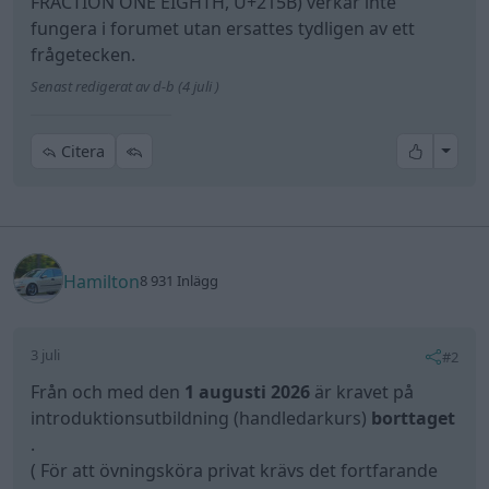
FRACTION ONE EIGHTH, U+215B) verkar inte
fungera i forumet utan ersattes tydligen av ett
frågetecken.
Senast redigerat av d-b (4 juli )
All re
Citera
Hamilton
8 931 Inlägg
3 juli
#2
Från och med den
1 augusti 2026
är kravet på
introduktionsutbildning (handledarkurs)
borttaget
.
( För att övningsköra privat krävs det fortfarande