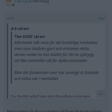
The-GOAT
894 Inlägg
4 juli
#7
d-b skrev:
The-GOAT skrev:
Alternativt står man för det brottsliga medvetna
man som löktårta gjort och erkänner detta,
skriver under en bot istället för likt en syltrygg,
att låta samhället stå för dylika kostnader.
Man blir fundersam över hur somliga är funtade
och vistas ute i samhället.
Du förstår alltså inte den filosofiska principen
bakom lex mitior (och omvänt, förbudet mot
retroaktiv lagstiftning)?
Med tanke på dina ständiga ifrågasättande inlägg