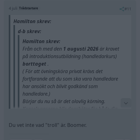
4 juli
#11
Trådstartare
Hamilton skrev:
d-b skrev:
Hamilton skrev:
Från och med den
1 augusti 2026
är kravet
på introduktionsutbildning (handledarkurs)
borttaget
.
( För att övningsköra privat krävs det
fortfarande att du som ska vara handledare
har ansökt och blivit godkänd som
handledare.)
Börjar du nu så är det olovlig körning.
Konsekvenserna blir dagsböter för både dig
och den som sitter bredvid (som tillåter
olovlig körning), samt att ditt
Du vet inte vad "troll" är. Boomer.
körkortstillstånd kan dras in med en spärrtid
Ja om inte "om" fanns så är ju allt möjligt, ser från
på vanligtvis 1-6 månader.