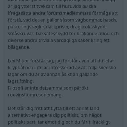
är jag ytterst tveksam till huruvida
du
ska
För övrigt, varför ska man följa lagar en stat som
ifrågasätta andra forumsmedlemmars förmåga att
tvångsansluter barn stiftar?
förstå, vad det än gäller såsom vägbommar, hasch,
parkeringsregler, däckpriser, dragkroksskydd,
småskruvar, baksätesskydd för kräkande hund och
diverse andra triviala vardagliga saker kring ett
bilägande.
Lex Mitior förstår jag, jag förstår även att du letar
kryphål och inte är intresserad av att följa svenska
lagar om du är av annan åsikt än gällande
lagstiftning.
Filosofi är inte detsamma som pårökt
rödvinsflumresonemang.
Det står dig fritt att flytta till ett annat land
alternativt engagera dig politiskt, om något
politiskt parti tar emot dig och du får tillräckligt