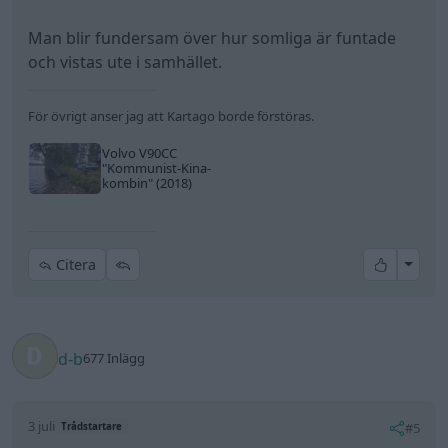
Man blir fundersam över hur somliga är funtade
och vistas ute i samhället.
För övrigt anser jag att Kartago borde förstöras.
Volvo V90CC
"Kommunist-Kina-
kombin"
(2018)
All re
Citera
d-b
677 Inlägg
3 juli
#5
Trådstartare