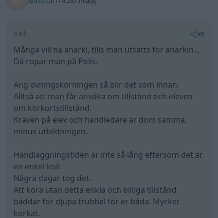
Mossan1
4 237 Inlägg
4 juli
#8
Många vill ha anarki, tills man utsätts för anarkin...
Då ropar man på Polis.
Ang övningskörningen så blir det som innan.
Alltså att man får ansöka om tillstånd och eleven
om körkortstillstånd.
Kraven på elev och handledare är dom samma,
minus utbildningen.
Handläggningstiden är inte så lång eftersom det är
en enkel koll.
Några dagar tog det.
Att köra utan detta enkla och billiga tillstånd
bäddar för djupa trubbel för er båda. Mycket
korkat.