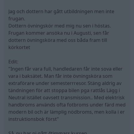
Jag och dottern har gått utbildningen men inte
frugan.
Dottern övningskör med mig nu sen i höstas.
Frugan kommer ansöka nu i Augusti, sen får
dottern övningsköra med oss båda fram till
körkortet
Edit:
"Ingen får vara full, handledaren får inte sova eller
vara i baksätet. Man får inte övningsköra som
extraförare under semesterrresor. Stäng aldrig av
tändningen för att stoppa bilen pga rattlås Lägg i
Neutral istället oavsett transmission.. Med elektrisk
handbroms används ofta fotbroms under färd med
modern bil och är lämplig nödbroms, men kolla i er
instruktionsbok först"
Så, nu har ni gått 4timmars kursen.