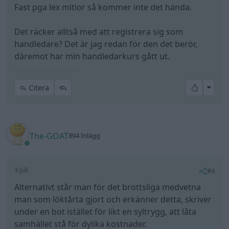
Fast pga lex mitior så kommer inte det hända.
Det räcker alltså med att registrera sig som
handledare? Det är jag redan för den det berör,
däremot har min handledarkurs gått ut.
All re
Citera
The-GOAT
894 Inlägg
3 juli
#4
Alternativt står man för det brottsliga medvetna
man som löktårta gjort och erkänner detta, skriver
under en bot istället för likt en syltrygg, att låta
samhället stå för dylika kostnader.