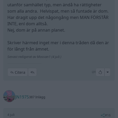
Citera
JN1975
387 Inlägg
4 juli
#16
d-b skrev:
JN1975 skrev:
d-b skrev:
För övrigt, varför ska man följa lagar en stat
som tvångsansluter barn stiftar?
Inte intresserad av grundfrågan, men blev
nyfiken. På vilket sätt/i vilket sammanhang
"tvångsansluter" Sverige barn?