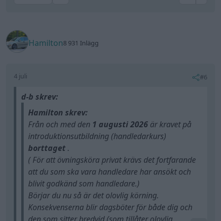
Hamilton
8 931 Inlägg
4 juli
#6
d-b skrev:
Hamilton skrev:
Från och med den
1 augusti 2026
är kravet på
introduktionsutbildning (handledarkurs)
borttaget
.
( För att övningsköra privat krävs det fortfarande
att du som ska vara handledare har ansökt och
blivit godkänd som handledare.)
Börjar du nu så är det olovlig körning.
Konsekvenserna blir dagsböter för både dig och
den som sitter bredvid (som tillåter olovlig