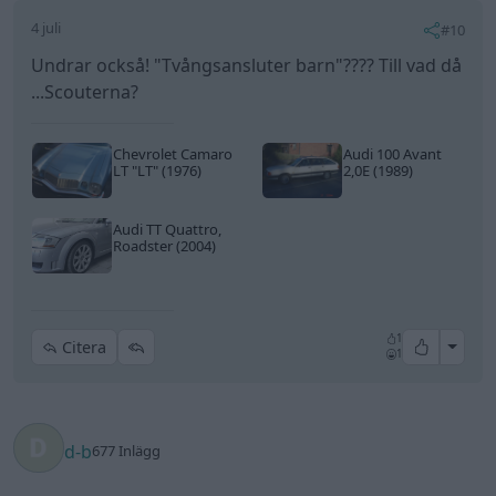
4 juli
#10
Undrar också! "Tvångsansluter barn"???? Till vad då
...Scouterna?
Chevrolet Camaro
Audi 100 Avant
LT
"LT"
(1976)
2,0E (1989)
Audi TT Quattro,
Roadster (2004)
1
All re
Citera
1
d-b
677 Inlägg