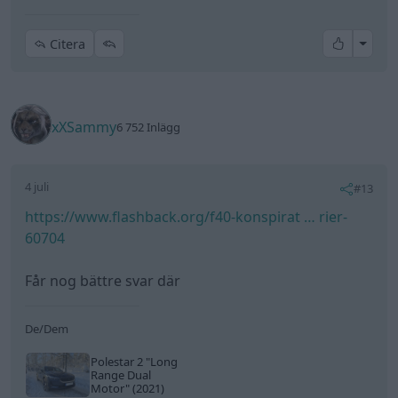
Får nog bättre svar där
De/Dem
Polestar 2
"Long
Range Dual
Motor"
(2021)
All re
Citera
2
d-b
677 Inlägg
4 juli
#14
Trådstartare
xXSammy skrev: