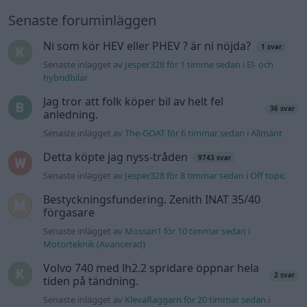
Ford Mustang e Mac 2023
4 svar
Senaste inlägget av
KenthIJ2 Igår 12:37
i
El- och hybridbilar
244 motorbyte till d5252t
Senaste inlägget av
Jeppegaming Igår 00:53
i
Motorteknik
(Avancerad)
Passat -13 2.0tdi DSG Växellåda bråkar
10 svar
Senaste inlägget av
The-GOAT torsdag 20:54
i
Generell
felsökning
Man man ha mindre ström till
4 svar
Motorvärmare?
Senaste inlägget av
BilFixare torsdag 14:37
i
El- och hybridbilar
Senaste projektinläggen
Puttelitens projekt Audi S2 Avant. Back
900 svar
to basic. + garagefix.
Senaste inlägget av
Putteliten för 22 timmar sedan
i
Projekt