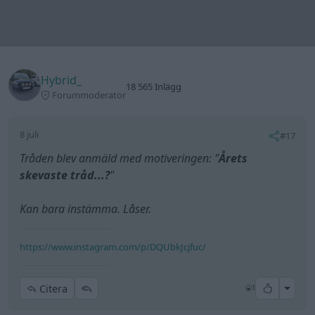
med den för att det är intressant att FN själva
förbjuder stater så som de fungerar idag. Däremot
är det inte svårt att motivera moraliskt varför
tvång
sanslutning är fel - det bygger på tvång!
Tvång är generellt förbjudet eftersom det kränker
människors självägande. Inga andra associationer -
företag, föreningar, religiösa samfund etc - får
tvångsansluta människor.)
Senaste foruminläggen
Ni som kör HEV eller PHEV ? är ni nöjda?
1 svar
Senaste inlägget av
Jesper328 för 1 timme sedan
i
El- och