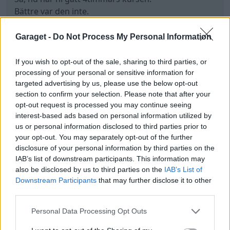
Bättre var den inte.
Kan sammanfattas i ett väldigt tunt häfte
En A4 rent av.
Garaget -
Do Not Process My Personal Information
Senast redigerat av Mossan1 (4 juli )
If you wish to opt-out of the sale, sharing to third parties, or
processing of your personal or sensitive information for
All re
Citera
1
targeted advertising by us, please use the below opt-out
section to confirm your selection. Please note that after your
opt-out request is processed you may continue seeing
interest-based ads based on personal information utilized by
us or personal information disclosed to third parties prior to
JN1975
387 Inlägg
your opt-out. You may separately opt-out of the further
disclosure of your personal information by third parties on the
IAB’s list of downstream participants. This information may
4 juli
#9
also be disclosed by us to third parties on the
IAB’s List of
Downstream Participants
that may further disclose it to other
d-b skrev:
third parties.
För övrigt, varför ska man följa lagar en stat som
tvångsansluter barn stiftar?
Personal Data Processing Opt Outs