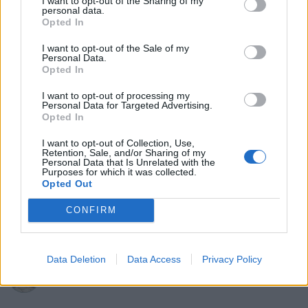
I want to opt-out of the Sharing of my
personal data.
Inte intresserad av grundfrågan, men blev nyfiken.
Opted In
På vilket sätt/i vilket sammanhang "tvångsansluter"
I want to opt-out of the Sale of my
Sverige barn?
Personal Data.
Opted In
Saab 9-5
"2.3t"
Saab 9-3
"2.0t"
I want to opt-out of processing my
(2003)
(2005)
Personal Data for Targeted Advertising.
Opted In
Volvo V70 D5
I want to opt-out of Collection, Use,
"Polestar"
(2008)
Retention, Sale, and/or Sharing of my
Personal Data that Is Unrelated with the
Purposes for which it was collected.
Opted Out
CONFIRM
All re
Citera
Data Deletion
Data Access
Privacy Policy
jaka54
6 917 Inlägg