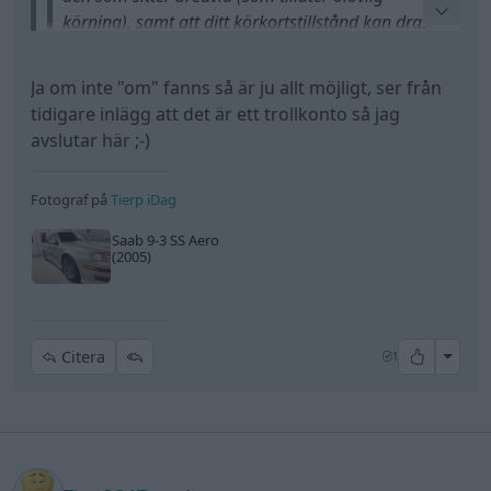
körning), samt att ditt körkortstillstånd kan dras
in med en spärrtid på vanligtvis 1-6 månader.
Ja om inte "om" fanns så är ju allt möjligt, ser från
tidigare inlägg att det är ett trollkonto så jag
Fast pga lex mitior så kommer inte det hända.
avslutar här ;-)
Det räcker alltså med att registrera sig som
Fotograf på
handledare? Det är jag redan för den det berör,
Tierp iDag
däremot har min handledarkurs gått ut.
Saab 9-3 SS Aero
(2005)
All re
Citera
1