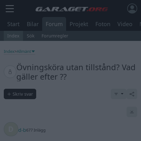
Start
Bilar
Forum
Projekt
Foton
Video
Index
Sök
Forumregler
Index
>
Allmänt
Övningsköra utan tillstånd? Vad
gäller efter ??
Skriv svar
d-b
677 Inlägg