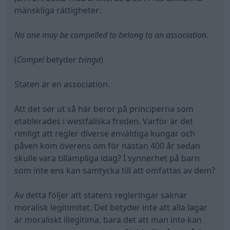
påven kom överens om för nästan 400 år sedan
skulle vara tillämpliga idag? I synnerhet på barn
som inte ens kan samtycka till att omfattas av dem?
Av detta följer att statens regleringar saknar
moralisk legitimitet. Det betyder inte att alla lagar
är moraliskt illegitima, bara det att man inte kan
argumentera att pga staten förbjudit något så är
det moraliskt rätt att det är förbjudet. Jmfr
förbudet mot homosexuella handlingar som gällde
i Sverige fram till 1944. Eller Hart-Devlin-debatten.
Humes lag sammanfattar det på ett bra sätt
Man
kan inte härleda ett bör från ett är
. Man kan inte
motivera att homosexualitet
bör
vara förbjudet
med att det
är
förbjudet.
(Och innan någon påpekar det - hänvisningen till
artikel 20 ovan bryter mot Humes lag. Jag tog bara
med den för att det är intressant att FN själva