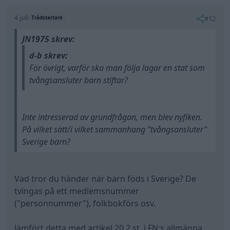
Sverige barn?
Vad tror du händer när barn föds i Sverige? De
tvingas på ett medlemsnummer
("personnummer"), folkbokförs osv.
Jämfört detta med artikel 20 2 st. i FN:s allmänna
mänskliga rättigheter:
No one may be compelled to belong to an association.
(
Compel
betyder
tvinga
)
Staten är en association.
Att det ser ut så här beror på principerna som
etablerades i westfaliska freden. Varför är det
rimligt att regler diverse enväldiga kungar och