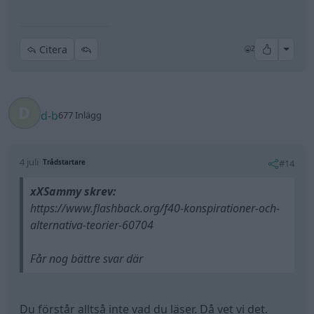
https://www.flashback.org/f40-konspirationer-och-
alternativa-teorier-60704
Får nog bättre svar där
Du förstår alltså inte vad du läser. Då vet vi det.
All re
Citera
Mossan1
4 237 Inlägg
4 juli
#15
Men, att ifrågasätta lagar osv sker kontinuerligt
och så bör göras.