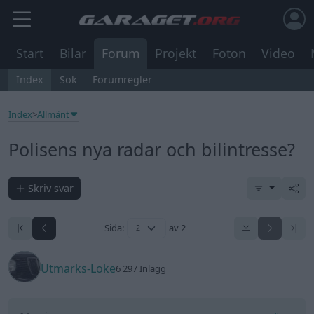
Start
Bilar
Forum
Projekt
Foton
Video
Index
Sök
Forumregler
Index
>
Allmänt
Polisens nya radar och bilintresse?
Skriv svar
Sida:
av 2
Utmarks-Loke
6 297 Inlägg