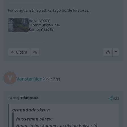
För övrigt anser jag att Kartago borde förstöras.
Volvo V90CC
"Kommunist-Kina-
kombin"
(2018)
All re
Citera
Vansterfilen
206 Inlägg
14 maj
#23
Trådstartare
granadadr skrev:
husseman skrev:
Hmm, ja här kommer ju riktiga Poliser få