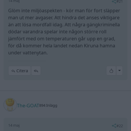
14 maj
#21
Glöm inte miljöaspekten - kör man för fort släpper
man ut mer avgaser. Att hindra det anses viktigare
än att lösa mordfall idag. Att några gängkriminella
dödar varandra spelar inte någon större roll
jämfört med om temperaturen går upp en grad,
för då kommer hela landet nedan Kiruna hamna
under vattenytan.
All re
Citera
The-GOAT
894 Inlägg
14 maj
#22