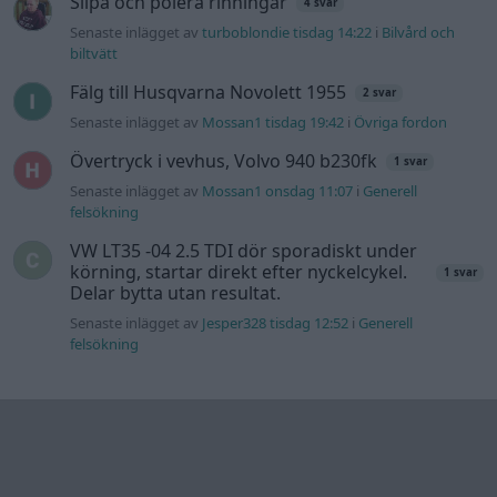
Slipa och polera rinningar
4 svar
Senaste inlägget av
turboblondie tisdag 14:22
i
Bilvård och
biltvätt
Fälg till Husqvarna Novolett 1955
2 svar
Senaste inlägget av
Mossan1 tisdag 19:42
i
Övriga fordon
Övertryck i vevhus, Volvo 940 b230fk
1 svar
Senaste inlägget av
Mossan1 onsdag 11:07
i
Generell
felsökning
VW LT35 -04 2.5 TDI dör sporadiskt under
körning, startar direkt efter nyckelcykel.
1 svar
Delar bytta utan resultat.
Senaste inlägget av
Jesper328 tisdag 12:52
i
Generell
felsökning