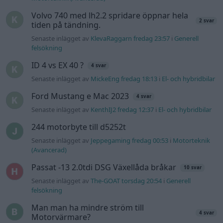
Volvo 740 med lh2.2 spridare öppnar hela
2 svar
tiden på tändning.
Senaste inlägget av
KlevaRaggarn fredag 23:57
i
Generell
felsökning
ID 4 vs EX 40 ?
4 svar
Senaste inlägget av
MickeEng fredag 18:13
i
El- och hybridbilar
Ford Mustang e Mac 2023
4 svar
Senaste inlägget av
KenthIJ2 fredag 12:37
i
El- och hybridbilar
244 motorbyte till d5252t
Senaste inlägget av
Jeppegaming fredag 00:53
i
Motorteknik
(Avancerad)
Passat -13 2.0tdi DSG Växellåda bråkar
10 svar
Senaste inlägget av
The-GOAT torsdag 20:54
i
Generell
felsökning
Man man ha mindre ström till
4 svar
Motorvärmare?