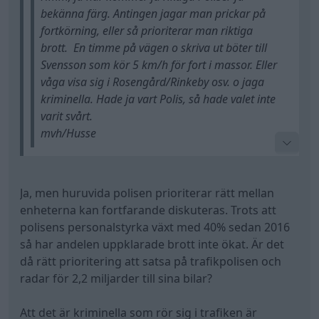
bekänna färg. Antingen jagar man prickar på
fortkörning, eller så prioriterar man riktiga
brott. En timme på vägen o skriva ut böter till
Svensson som kör 5 km/h för fort i massor. Eller
våga visa sig i Rosengård/Rinkeby osv. o jaga
kriminella. Hade ja vart Polis, så hade valet inte
varit svårt.
mvh/Husse
nu är det ju så att Polisen har olika enheter, exempel
Ja, men huruvida polisen prioriterar rätt mellan
trafik, krim, våld mm, alla behövs, sen är det ofta
enheterna kan fortfarande diskuteras. Trots att
trafiken gör stora narkotikabeslag, samt får fast
polisens personalstyrka växt med 40% sedan 2016
endel gängmedlemmar osv, man får in mkt skit i
så har andelen uppklarade brott inte ökat. Är det
trafiken
då rätt prioritering att satsa på trafikpolisen och
radar för 2,2 miljarder till sina bilar?
Att det är kriminella som rör sig i trafiken är