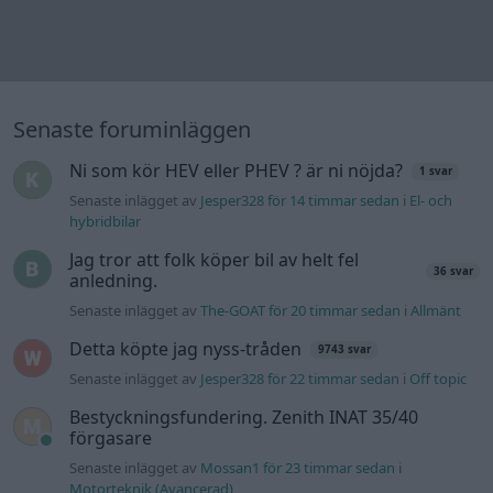
Senaste foruminläggen
Ni som kör HEV eller PHEV ? är ni nöjda?
1 svar
Senaste inlägget av
Jesper328 för 14 timmar sedan
i
El- och
hybridbilar
Jag tror att folk köper bil av helt fel
36 svar
anledning.
Senaste inlägget av
The-GOAT för 20 timmar sedan
i
Allmänt
Detta köpte jag nyss-tråden
9743 svar
Senaste inlägget av
Jesper328 för 22 timmar sedan
i
Off topic
Bestyckningsfundering. Zenith INAT 35/40
förgasare
Senaste inlägget av
Mossan1 för 23 timmar sedan
i
Motorteknik (Avancerad)