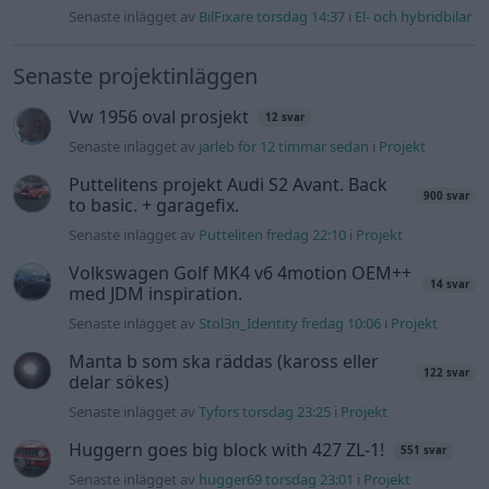
Senaste inlägget av
BilFixare torsdag 14:37
i
El- och hybridbilar
Senaste projektinläggen
Vw 1956 oval prosjekt
12 svar
Senaste inlägget av
jarleb för 12 timmar sedan
i
Projekt
Puttelitens projekt Audi S2 Avant. Back
900 svar
to basic. + garagefix.
Senaste inlägget av
Putteliten fredag 22:10
i
Projekt
Volkswagen Golf MK4 v6 4motion OEM++
14 svar
med JDM inspiration.
Senaste inlägget av
Stol3n_Identity fredag 10:06
i
Projekt
Manta b som ska räddas (kaross eller
122 svar
delar sökes)
Senaste inlägget av
Tyfors torsdag 23:25
i
Projekt
Huggern goes big block with 427 ZL-1!
551 svar
Senaste inlägget av
hugger69 torsdag 23:01
i
Projekt