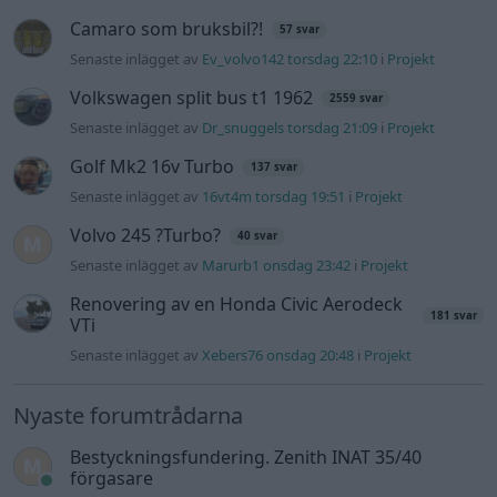
Camaro som bruksbil?!
57 svar
Senaste inlägget av
Ev_volvo142 torsdag 22:10
i
Projekt
Volkswagen split bus t1 1962
2559 svar
Senaste inlägget av
Dr_snuggels torsdag 21:09
i
Projekt
Golf Mk2 16v Turbo
137 svar
Senaste inlägget av
16vt4m torsdag 19:51
i
Projekt
Volvo 245 ?Turbo?
40 svar
Senaste inlägget av
Marurb1 onsdag 23:42
i
Projekt
Renovering av en Honda Civic Aerodeck
181 svar
VTi
Senaste inlägget av
Xebers76 onsdag 20:48
i
Projekt
Nyaste forumtrådarna
Bestyckningsfundering. Zenith INAT 35/40
förgasare