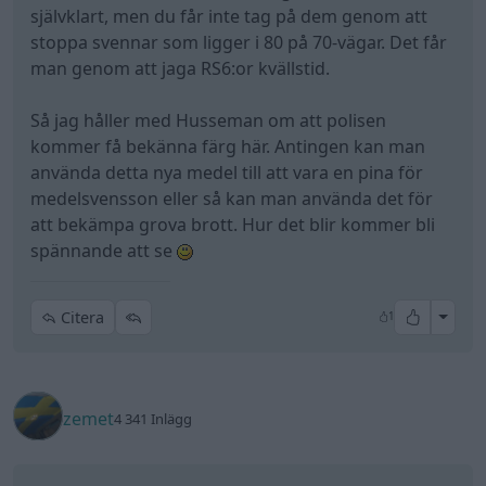
självklart, men du får inte tag på dem genom att
stoppa svennar som ligger i 80 på 70-vägar. Det får
man genom att jaga RS6:or kvällstid.
Så jag håller med Husseman om att polisen
kommer få bekänna färg här. Antingen kan man
använda detta nya medel till att vara en pina för
medelsvensson eller så kan man använda det för
att bekämpa grova brott. Hur det blir kommer bli
spännande att se
All re
Citera
1
zemet
4 341 Inlägg