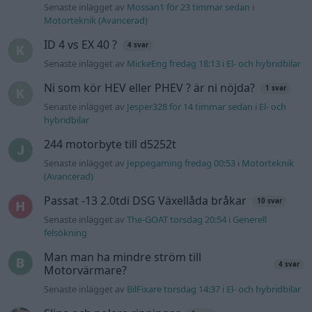
Senaste inlägget av
Mossan1 för 23 timmar sedan
i
Motorteknik (Avancerad)
ID 4 vs EX 40 ?
4 svar
Senaste inlägget av
MickeEng fredag 18:13
i
El- och hybridbilar
Ni som kör HEV eller PHEV ? är ni nöjda?
1 svar
Senaste inlägget av
Jesper328 för 14 timmar sedan
i
El- och
hybridbilar
244 motorbyte till d5252t
Senaste inlägget av
Jeppegaming fredag 00:53
i
Motorteknik
(Avancerad)
Passat -13 2.0tdi DSG Växellåda bråkar
10 svar
Senaste inlägget av
The-GOAT torsdag 20:54
i
Generell
felsökning
Man man ha mindre ström till
4 svar
Motorvärmare?
Senaste inlägget av
BilFixare torsdag 14:37
i
El- och hybridbilar