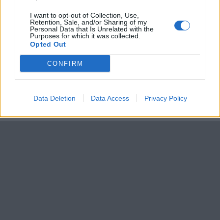
I want to opt-out of Collection, Use,
Retention, Sale, and/or Sharing of my
All re
Citera
Personal Data that Is Unrelated with the
Purposes for which it was collected.
Opted Out
CONFIRM
Sida:
av 2
Skriv svar
Data Deletion
Data Access
Privacy Policy