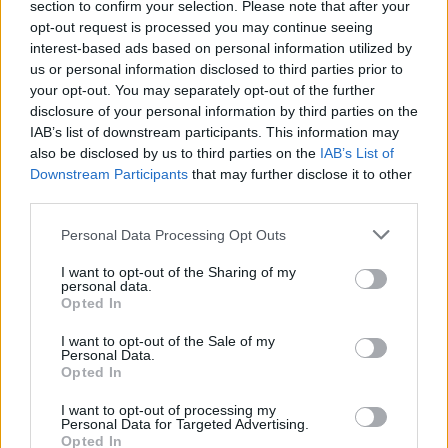
narkotika, vapen mm än vad man gör när man
section to confirm your selection. Please note that after your
trafiken
stoppar folk för fortkörning.
opt-out request is processed you may continue seeing
interest-based ads based on personal information utilized by
us or personal information disclosed to third parties prior to
Jag vet för övrigt ingen som fått sin bil genomsökt
your opt-out. You may separately opt-out of the further
när dom stoppats för fortkörning.
disclosure of your personal information by third parties on the
Polisen stoppar säkert folk som kör avställt och
IAB’s list of downstream participants. This information may
utan körkort, men dom kör ju bil ändå utan några
also be disclosed by us to third parties on the
IAB’s List of
större konsekvenser så det hela mynnar ju ändå
Downstream Participants
that may further disclose it to other
bara ut i att straffa Svensson.
third parties.
Personal Data Processing Opt Outs
"Punishabe by fine means legal for a price", men
har man redan skulder hos fogden så spelar det
I want to opt-out of the Sharing of my
personal data.
väll ingen roll om det blir några tusen till eller inte.
Opted In
Speciellt om man aldrig planerat att betala...
I want to opt-out of the Sale of my
Personal Data.
Tesla Model S
Opted In
P85D
"LingonExpressen"
I want to opt-out of processing my
(2015)
Personal Data for Targeted Advertising.
Opted In