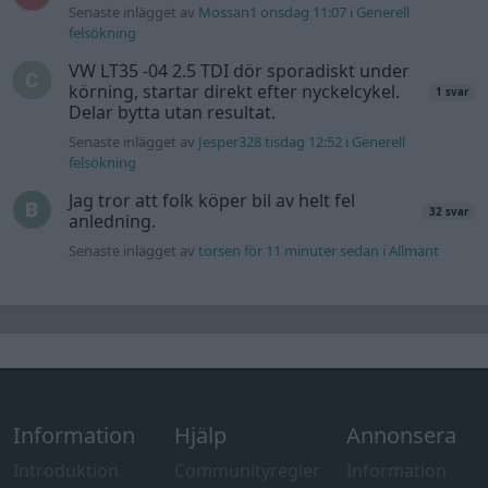
Senaste inlägget av
Mossan1 onsdag 11:07
i
Generell
felsökning
VW LT35 -04 2.5 TDI dör sporadiskt under
körning, startar direkt efter nyckelcykel.
1 svar
Delar bytta utan resultat.
Senaste inlägget av
Jesper328 tisdag 12:52
i
Generell
felsökning
Jag tror att folk köper bil av helt fel
32 svar
anledning.
Senaste inlägget av
torsen för 11 minuter sedan
i
Allmänt
Information
Hjälp
Annonsera
Introduktion
Communityregler
Information