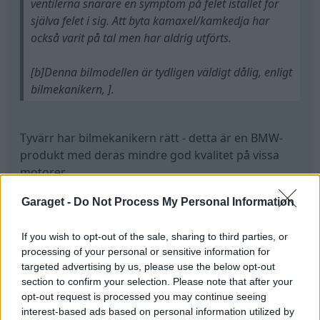
ventilerna snarare en symptom på felet istället för
själva felet i sig. Att byta kamaxel/kamkedja har
också varit på tal men har aldrig utförts.
[b]Denna bilmodellen är tydligen väldigt dålig, enligt
bilmekanikern, ].
Tyvärr har bilmekanikern rätt - detta är en BMW-
produkt med deras mindre god kvalitet på vissa
motorer.
Härutöver är det ohemult trångt och besvärligt att
Garaget -
Do Not Process My Personal Information
arbeta med bils motorer.
Motorerna behöver ofta lyftas ur för vissa ingrepp,
If you wish to opt-out of the sale, sharing to third parties, or
som på andra bilar klaras med motorn på plats.
processing of your personal or sensitive information for
targeted advertising by us, please use the below opt-out
Tråkigt nog för Land Rover så var även hos dom de
section to confirm your selection. Please note that after your
minst lyckade motorerna under BMW-ägandet -
opt-out request is processed you may continue seeing
mycket bättre motorer när Ford övertog Land
interest-based ads based on personal information utilized by