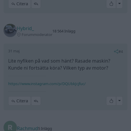
All re
Citera
Hybrid_
18 564 Inlägg
Forummoderator
31 maj
#4
Lite nyfiken på vad som hänt? Rasade maskin?
Kunde ni fortsätta köra? Vilken typ av motor?
https://www.instagram.com/p/DQUbkJcjfuc/
All re
Citera
Rachmud
5 Inlägg