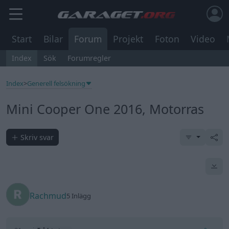
Start
Bilar
Forum
Projekt
Foton
Video
Index
Sök
Forumregler
Index
>
Generell felsökning
Mini Cooper One 2016, Motorras
Skriv svar
Rachmud
5 Inlägg