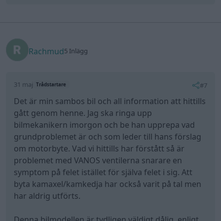
Rachmud
5 Inlägg
31 maj
#7
Trådstartare
Det är min sambos bil och all information att hittills
gått genom henne. Jag ska ringa upp
bilmekanikern imorgon och be han upprepa vad
grundproblemet är och som leder till hans förslag
om motorbyte. Vad vi hittills har förstått så är
problemet med VANOS ventilerna snarare en
symptom på felet istället för själva felet i sig. Att
byta kamaxel/kamkedja har också varit på tal men
har aldrig utförts.
Denna bilmodellen är tydligen väldigt dålig, enligt