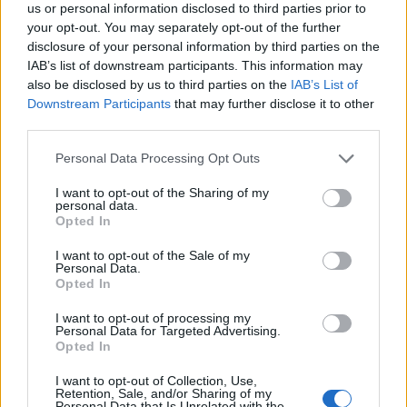
Rover.
us or personal information disclosed to third parties prior to
your opt-out. You may separately opt-out of the further
disclosure of your personal information by third parties on the
Om VVT, som det heter på engelska, skulle sluta
IAB’s list of downstream participants. This information may
fungera så märks det knappast på annat än på att
also be disclosed by us to third parties on the
IAB’s List of
motorn blir något lite slöare.
Downstream Participants
that may further disclose it to other
Men inga missljud eller så.
third parties.
En typisk damfrissebil som ska köpas ny och säljas
Personal Data Processing Opt Outs
innan 3 år och 5.000 mil, enligt min mening.
I want to opt-out of the Sharing of my
personal data.
Opted In
Dom "riktiga" Mini/Hundkojorna, BMC, höll högre
kvalitet, i alla fall på motorerna - har själv ägt 4 st
I want to opt-out of the Sale of my
BMC-kojor.
Personal Data.
Opted In
I want to opt-out of processing my
All re
Citera
Personal Data for Targeted Advertising.
Opted In
I want to opt-out of Collection, Use,
Retention, Sale, and/or Sharing of my
Personal Data that Is Unrelated with the