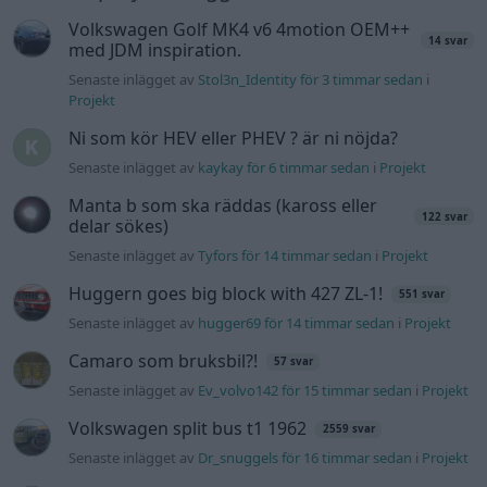
Volkswagen Golf MK4 v6 4motion OEM++
14 svar
med JDM inspiration.
Senaste inlägget av
Stol3n_Identity för 3 timmar sedan
i
Projekt
Ni som kör HEV eller PHEV ? är ni nöjda?
Senaste inlägget av
kaykay för 6 timmar sedan
i
Projekt
Manta b som ska räddas (kaross eller
122 svar
delar sökes)
Senaste inlägget av
Tyfors för 14 timmar sedan
i
Projekt
Huggern goes big block with 427 ZL-1!
551 svar
Senaste inlägget av
hugger69 för 14 timmar sedan
i
Projekt
Camaro som bruksbil?!
57 svar
Senaste inlägget av
Ev_volvo142 för 15 timmar sedan
i
Projekt
Volkswagen split bus t1 1962
2559 svar
Senaste inlägget av
Dr_snuggels för 16 timmar sedan
i
Projekt