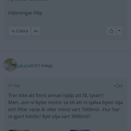
Hälsningar Filip
All re
Citera
jaka54
6 917 Inlägg
31 maj
#2
Tror inte att finns annan hjälp att få, tyvärr!
Men...om ni byter motor se till att ni själva byter olja
och filter varje år eller minst vart 1000mil. -Hur har
ni gjort hittills? Bytt olja vart 3000mil?