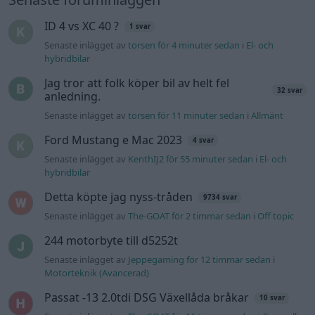
innan 3 år och 5.000 mil, enligt min mening.
ID 4 vs XC 40 ?
1 svar
Dom "riktiga" Mini/Hundkojorna, BMC, höll högre
Senaste inlägget av
torsen för 4 minuter sedan
i
El- och
hybridbilar
kvalitet, i alla fall på motorerna - har själv ägt 4 st
BMC-kojor.
Jag tror att folk köper bil av helt fel
32 svar
anledning.
Senaste inlägget av
torsen för 11 minuter sedan
i
Allmänt
Ford Mustang e Mac 2023
4 svar
Senaste inlägget av
KenthIJ2 för 55 minuter sedan
i
El- och
hybridbilar
Detta köpte jag nyss-tråden
9734 svar
Senaste inlägget av
The-GOAT för 2 timmar sedan
i
Off topic
244 motorbyte till d5252t
Senaste inlägget av
Jeppegaming för 12 timmar sedan
i
Motorteknik (Avancerad)
Passat -13 2.0tdi DSG Växellåda bråkar
10 svar