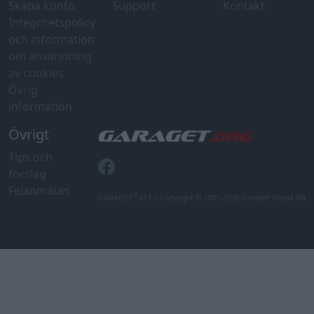
Skapa konto
Support
Kontakt
Integritetspolicy
och information
om användning
av cookies
Övrig
information
Övrigt
Tips och
förslag
Felanmälan
®
GARAGET
v13.2 Copyright © 2001-2026 Garaget Media AB