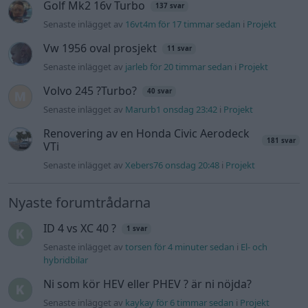
Golf Mk2 16v Turbo
137 svar
Senaste inlägget av
16vt4m för 17 timmar sedan
i
Projekt
Vw 1956 oval prosjekt
11 svar
Senaste inlägget av
jarleb för 20 timmar sedan
i
Projekt
Volvo 245 ?Turbo?
40 svar
Senaste inlägget av
Marurb1 onsdag 23:42
i
Projekt
Renovering av en Honda Civic Aerodeck
181 svar
VTi
Senaste inlägget av
Xebers76 onsdag 20:48
i
Projekt
Nyaste forumtrådarna
ID 4 vs XC 40 ?
1 svar
Senaste inlägget av
torsen för 4 minuter sedan
i
El- och
hybridbilar
Ni som kör HEV eller PHEV ? är ni nöjda?
Senaste inlägget av
kaykay för 6 timmar sedan
i
Projekt