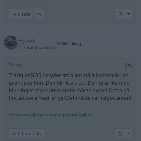
All re
Citera
Hybrid_
18 564 Inlägg
Forummoderator
31 maj
#6
Trasig VANOS betyder att bilen ställt kamaxeln i en
grundposition. Den blir lite trött. Den drar lite mer.
Men inget säger att motorn måste bytas? Detta går
fint att köra med länge! Det måste var något annat!
https://www.instagram.com/p/DQUbkJcjfuc/
All re
Citera