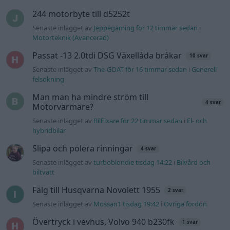
244 motorbyte till d5252t
Senaste inlägget av
Jeppegaming för 12 timmar sedan
i
Motorteknik (Avancerad)
Passat -13 2.0tdi DSG Växellåda bråkar
10 svar
Senaste inlägget av
The-GOAT för 16 timmar sedan
i
Generell
felsökning
Man man ha mindre ström till
4 svar
Motorvärmare?
Senaste inlägget av
BilFixare för 22 timmar sedan
i
El- och
hybridbilar
Slipa och polera rinningar
4 svar
Senaste inlägget av
turboblondie tisdag 14:22
i
Bilvård och
biltvätt
Fälg till Husqvarna Novolett 1955
2 svar
Senaste inlägget av
Mossan1 tisdag 19:42
i
Övriga fordon
Övertryck i vevhus, Volvo 940 b230fk
1 svar