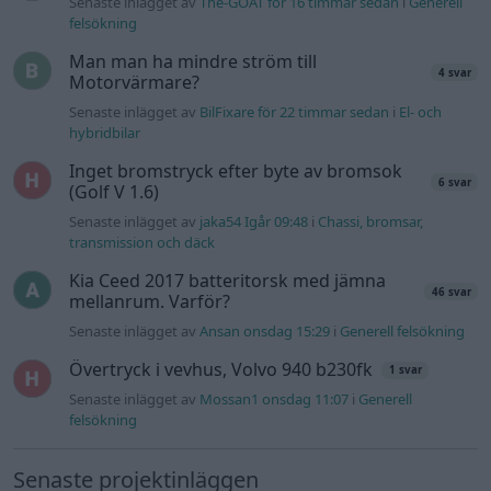
Senaste inlägget av
The-GOAT för 16 timmar sedan
i
Generell
felsökning
Man man ha mindre ström till
4 svar
Motorvärmare?
Senaste inlägget av
BilFixare för 22 timmar sedan
i
El- och
hybridbilar
Inget bromstryck efter byte av bromsok
6 svar
(Golf V 1.6)
Senaste inlägget av
jaka54 Igår 09:48
i
Chassi, bromsar,
transmission och däck
Kia Ceed 2017 batteritorsk med jämna
46 svar
mellanrum. Varför?
Senaste inlägget av
Ansan onsdag 15:29
i
Generell felsökning
Övertryck i vevhus, Volvo 940 b230fk
1 svar
Senaste inlägget av
Mossan1 onsdag 11:07
i
Generell
felsökning
Senaste projektinläggen