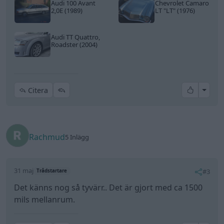
Audi 100 Avant
Chevrolet Camaro
2,0E (1989)
LT
"LT"
(1976)
Audi TT Quattro,
Roadster (2004)
All re
Citera
Rachmud
5 Inlägg
31 maj
#3
Trådstartare
Det känns nog så tyvärr.. Det är gjort med ca 1500
mils mellanrum.