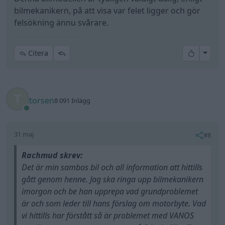
bilmekanikern, på att visa var felet ligger och gör
felsökning ännu svårare.
All re
Citera
torsen
8 091 Inlägg
31 maj
#8
Rachmud skrev:
Det är min sambos bil och all information att hittills
gått genom henne. Jag ska ringa upp bilmekanikern
imorgon och be han upprepa vad grundproblemet
är och som leder till hans förslag om motorbyte. Vad
vi hittills har förstått så är problemet med VANOS