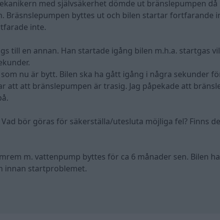
r mekanikern med självsäkerhet dömde ut bränslepumpen då
. Bräsnslepumpen byttes ut och bilen startar fortfarande i
tfarade inte.
s till en annan. Han startade igång bilen m.h.a. startgas vi
ekunder.
 nu är bytt. Bilen ska ha gått igång i några sekunder för
 att att bränslepumpen är trasig. Jag påpekade att brän
på.
 Vad bör göras för säkerställa/utesluta möjliga fel? Finns d
r, kamrem m. vattenpump byttes för ca 6 månader sen. Bilen ha
m innan startproblemet.