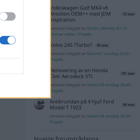
menderar
Volkswagen Golf MK4 v6
4motion OEM++ med JDM
12 svar
inspiration.
Senaste inlägget av
Stol3n_Identity för 10
h-
timmar sedan
i
Projekt
Volvo 245 ?Turbo?
40 svar
Senaste inlägget av
Marurb1 onsdag 23:42
i
All reactions
Projekt
Renovering av en Honda
181 svar
Civic Aerodeck VTi
Senaste inlägget av
Xebers76 onsdag 20:48
i
#4
Projekt
får lågt
Antikrundan på 4 hjul! Ford
68 svar
Model T 1923
Senaste inlägget av
Xebers76 onsdag 20:38
i
Projekt
Nyaste forumtrådarna