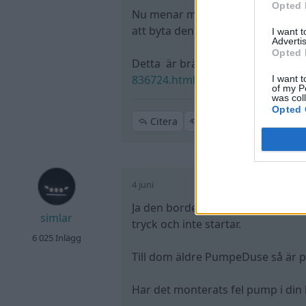
Opted 
Nu menar mekanikern att bränsl
att byta den.
I want 
Advertis
Opted 
Detta är bränslepumpen som ny
836724.html
. Av vad jag kan utlä
I want t
of my P
was col
Opted 
Citera
4 juni
Ja den borde ge 5bar om det är rä
simlar
tryck och inte startar.
6 025 Inlägg
Till dom äldre PumpeDuse så är p
Har det monterats fel pump i din bi