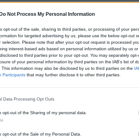
Do Not Process My Personal Information
to opt-out of the sale, sharing to third parties, or processing of your per
formation for targeted advertising by us, please use the below opt-out s
i några sekunder innan den stannar kan det tyda på startspärrsp
r selection. Please note that after your opt-out request is processed y
eing interest-based ads based on personal information utilized by us or
disclosed to third parties prior to your opt-out. You may separately opt-
losure of your personal information by third parties on the IAB’s list of
m det är fel på startspärren.
. This information may also be disclosed by us to third parties on the
IA
Participants
that may further disclose it to other third parties.
l Data Processing Opt Outs
startade den nästan inte alls. Försökte tio gånger, den st
gra sekunder.
o opt-out of the Sharing of my personal data.
In
 bränsletryck" enligt nuvarande mekaniker.
Notera att detta int
o opt-out of the Sale of my Personal Data.