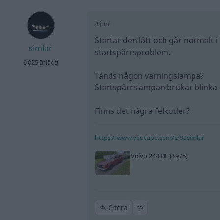
4 juni
Startar den lätt och går normalt 
simlar
startspärrsproblem.
6 025 Inlägg
Tänds någon varningslampa?
Startspärrslampan brukar blinka o
Finns det några felkoder?
https://www.youtube.com/c/93simlar
Volvo 244 DL (1975)
Citera