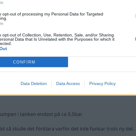
In
epumpen bara ger 1 bar när den bore ge 5 bar och rekom
to opt-out of processing my Personal Data for Targeted
ing.
In
ligen monterats
https://www.mekster.se/branslepump-bosc
sa ska den passa.
o opt-out of Collection, Use, Retention, Sale, and/or Sharing
ersonal Data that Is Unrelated with the Purposes for which it
lected.
Out
CONFIRM
Data Deletion
Data Access
Privacy Policy
tt pump för din CommonRail-diesel så då förstår jag att du 
umpen i tanken endast på ca 0,5bar.
l så skulle det förklara varför det inte funkar trots ny del.