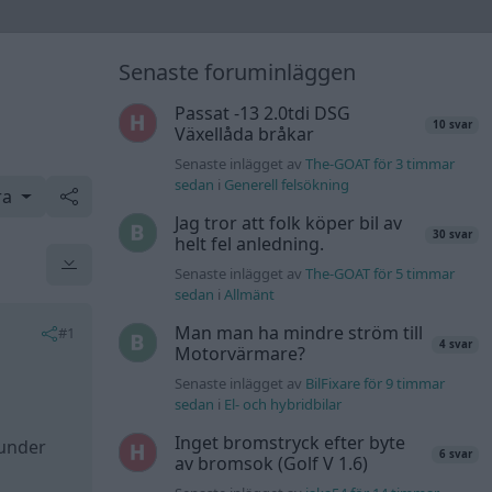
Senaste foruminläggen
Passat -13 2.0tdi DSG
10 svar
Växellåda bråkar
Senaste inlägget av
The-GOAT för 3 timmar
sedan
i
Generell felsökning
ra
Jag tror att folk köper bil av
30 svar
helt fel anledning.
Senaste inlägget av
The-GOAT för 5 timmar
sedan
i
Allmänt
Man man ha mindre ström till
#1
4 svar
Motorvärmare?
Senaste inlägget av
BilFixare för 9 timmar
sedan
i
El- och hybridbilar
Inget bromstryck efter byte
kunder
6 svar
av bromsok (Golf V 1.6)