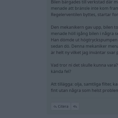
Bilen bärgades till verkstad dä
menade att bränsle inte kom fram
Regelerventilen byttes, startar for
Den mekanikern gav upp, bilen tog
menade höll igång bilen i några s
Han dömde ut högtryckspumpen som
sedan dö. Denna mekaniker menar
är helt ny vilket jag inväntar svar 
Vad tror ni det skulle kunna vara?
kända fel?
Att tillägga: olja, samtliga filte
fint utan några som helst proble
Citera