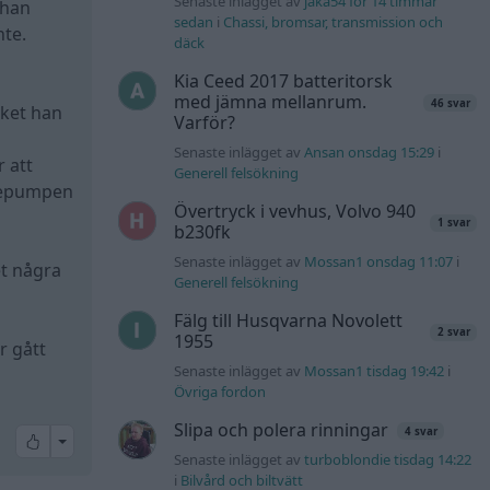
Senaste inlägget av
jaka54 för 14 timmar
 han
sedan
i
Chassi, bromsar, transmission och
nte.
däck
Kia Ceed 2017 batteritorsk
med jämna mellanrum.
46 svar
lket han
Varför?
Senaste inlägget av
Ansan onsdag 15:29
i
 att
Generell felsökning
slepumpen
Övertryck i vevhus, Volvo 940
1 svar
b230fk
Senaste inlägget av
Mossan1 onsdag 11:07
i
et några
Generell felsökning
Fälg till Husqvarna Novolett
2 svar
1955
r gått
Senaste inlägget av
Mossan1 tisdag 19:42
i
Övriga fordon
Slipa och polera rinningar
4 svar
All reactions
Senaste inlägget av
turboblondie tisdag 14:22
i
Bilvård och biltvätt