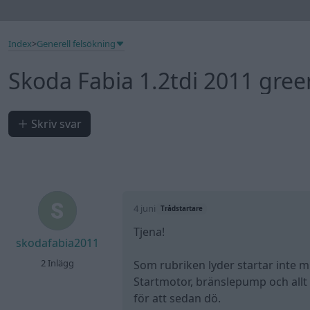
Index
>
Generell felsökning
Skoda Fabia 1.2tdi 2011 gree
Skriv svar
4 juni
Trådstartare
Tjena!
skodafabia2011
2 Inlägg
Som rubriken lyder startar inte m
Startmotor, bränslepump och allt g
för att sedan dö.