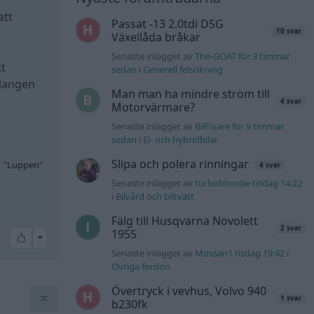
att
Passat -13 2.0tdi DSG
10 svar
Växellåda bråkar
Senaste inlägget av
The-GOAT för 3 timmar
tt
sedan
i
Generell felsökning
slangen
Man man ha mindre ström till
4 svar
Motorvärmare?
Senaste inlägget av
BilFixare för 9 timmar
sedan
i
El- och hybridbilar
Slipa och polera rinningar
1
"Luppen"
4 svar
Senaste inlägget av
turboblondie tisdag 14:22
i
Bilvård och biltvätt
Fälg till Husqvarna Novolett
2 svar
1955
All reactions
Senaste inlägget av
Mossan1 tisdag 19:42
i
Övriga fordon
Övertryck i vevhus, Volvo 940
1 svar
b230fk