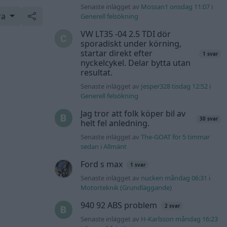
Senaste inlägget av
Mossan1 onsdag 11:07
i
ra
Generell felsökning
VW LT35 -04 2.5 TDI dör
sporadiskt under körning,
startar direkt efter
1 svar
nyckelcykel. Delar bytta utan
resultat.
Senaste inlägget av
Jesper328 tisdag 12:52
i
Generell felsökning
Jag tror att folk köper bil av
30 svar
helt fel anledning.
Senaste inlägget av
The-GOAT för 5 timmar
sedan
i
Allmänt
Ford s max
1 svar
Senaste inlägget av
nucken måndag 06:31
i
Motorteknik (Grundläggande)
940 92 ABS problem
2 svar
Senaste inlägget av
H-Karlsson måndag 16:23