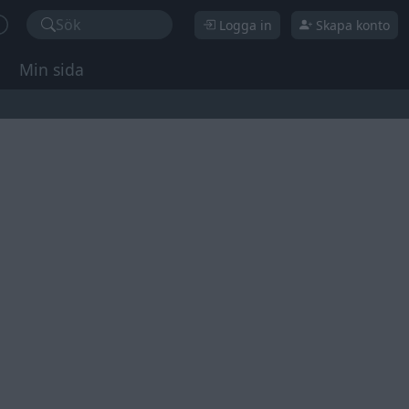
Sök
Logga in
Skapa konto
Min sida