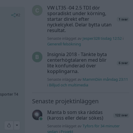
VW LT35 -04 2.5 TDI dör
sporadiskt under körning,
#2
startar direkt efter
1 svar
nyckelcykel. Delar bytta utan
resultat.
Senaste inlägget av
Jesper328 tisdag 12:52
i
Generell felsökning
Insignia 2018 - Tänkte byta
centerhögtalaren med blir
6 svar
lite konfunderad över
kopplingarna.
Senaste inlägget av
MammDiin måndag 23:11
i
Billjud och multimedia
sporter T4
Senaste projektinläggen
Manta b som ska räddas
122 svar
(kaross eller delar sökes)
All reactions
Senaste inlägget av
Tyfors för 34 minuter
sedan
i
Projekt