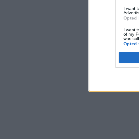
I want 
Advertis
Opted 
I want t
of my P
was col
Opted 