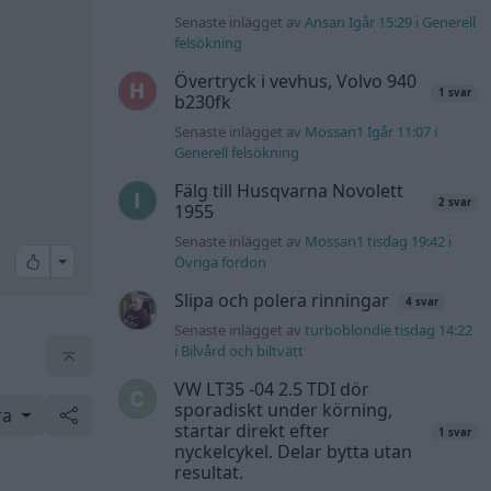
Senaste inlägget av
Ansan Igår 15:29
i
Generell
felsökning
Övertryck i vevhus, Volvo 940
1 svar
b230fk
Senaste inlägget av
Mossan1 Igår 11:07
i
Generell felsökning
Fälg till Husqvarna Novolett
2 svar
1955
Senaste inlägget av
Mossan1 tisdag 19:42
i
All reactions
Övriga fordon
Slipa och polera rinningar
4 svar
Senaste inlägget av
turboblondie tisdag 14:22
i
Bilvård och biltvätt
VW LT35 -04 2.5 TDI dör
sporadiskt under körning,
ra
startar direkt efter
1 svar
nyckelcykel. Delar bytta utan
resultat.