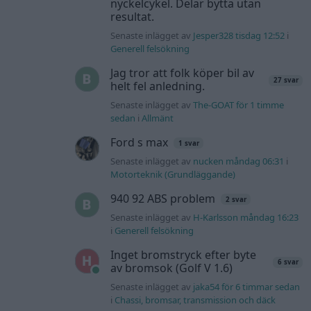
nyckelcykel. Delar bytta utan
resultat.
Senaste inlägget av
Jesper328 tisdag 12:52
i
Generell felsökning
Jag tror att folk köper bil av
27 svar
helt fel anledning.
Senaste inlägget av
The-GOAT för 1 timme
sedan
i
Allmänt
Ford s max
1 svar
Senaste inlägget av
nucken måndag 06:31
i
Motorteknik (Grundläggande)
940 92 ABS problem
2 svar
Senaste inlägget av
H-Karlsson måndag 16:23
i
Generell felsökning
Inget bromstryck efter byte
6 svar
av bromsok (Golf V 1.6)
Senaste inlägget av
jaka54 för 6 timmar sedan
i
Chassi, bromsar, transmission och däck