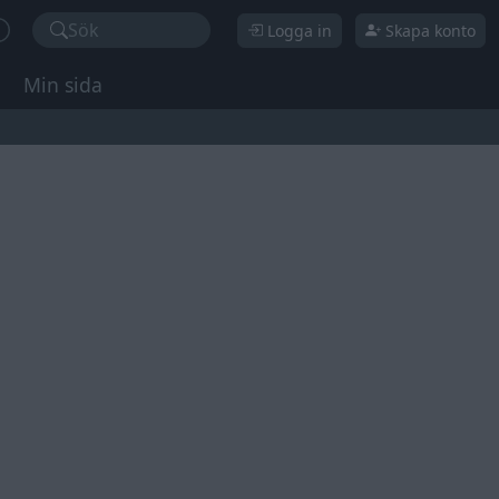
Sök
Logga in
Skapa konto
Min sida