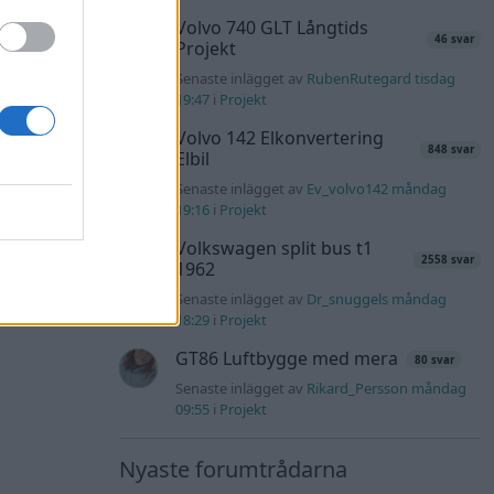
Volvo 740 GLT Långtids
46 svar
Projekt
Senaste inlägget av
RubenRutegard tisdag
19:47
i
Projekt
Volvo 142 Elkonvertering
848 svar
Elbil
Senaste inlägget av
Ev_volvo142 måndag
19:16
i
Projekt
Volkswagen split bus t1
2558 svar
1962
Senaste inlägget av
Dr_snuggels måndag
18:29
i
Projekt
GT86 Luftbygge med mera
80 svar
Senaste inlägget av
Rikard_Persson måndag
09:55
i
Projekt
Nyaste forumtrådarna