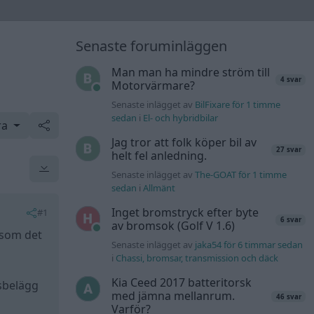
Senaste foruminläggen
Man man ha mindre ström till
4 svar
Motorvärmare?
Senaste inlägget av
BilFixare för 1 timme
sedan
i
El- och hybridbilar
ra
Jag tror att folk köper bil av
27 svar
helt fel anledning.
Senaste inlägget av
The-GOAT för 1 timme
sedan
i
Allmänt
Inget bromstryck efter byte
#1
6 svar
av bromsok (Golf V 1.6)
 som det
Senaste inlägget av
jaka54 för 6 timmar sedan
i
Chassi, bromsar, transmission och däck
Kia Ceed 2017 batteritorsk
msbelägg
med jämna mellanrum.
46 svar
Varför?