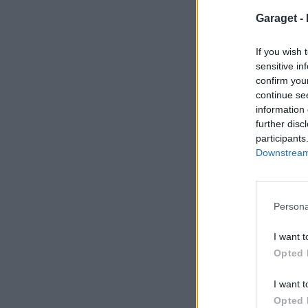
Garaget -
If you wish 
sensitive in
confirm you
continue se
information 
further disc
participants
Downstream 
Persona
I want t
Opted 
I want t
Opted 