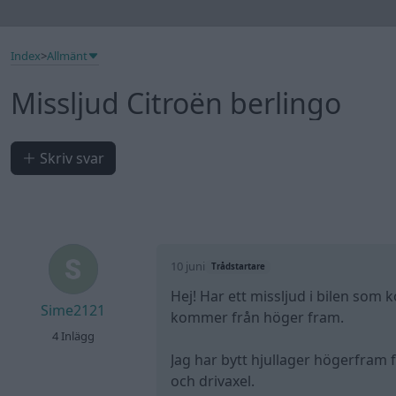
Index
>
Allmänt
Missljud Citroën berlingo
Skriv svar
10 juni
Trådstartare
Hej! Har ett missljud i bilen so
Sime2121
kommer från höger fram.
4 Inlägg
Jag har bytt hjullager högerfram 
och drivaxel.