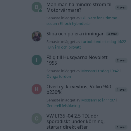
Man man ha mindre ström till
4 svar
Motorvärmare?
Senaste inlägget av
BilFixare för 1 timme
sedan
i
El- och hybridbilar
Slipa och polera rinningar
4 svar
Senaste inlägget av
turboblondie tisdag 14:22
i
Bilvård och biltvätt
Fälg till Husqvarna Novolett
2 svar
1955
Senaste inlägget av
Mossan1 tisdag 19:42
i
Övriga fordon
Övertryck i vevhus, Volvo 940
1 svar
b230fk
Senaste inlägget av
Mossan1 Igår 11:07
i
Generell felsökning
VW LT35 -04 2.5 TDI dör
sporadiskt under körning,
startar direkt efter
1 svar