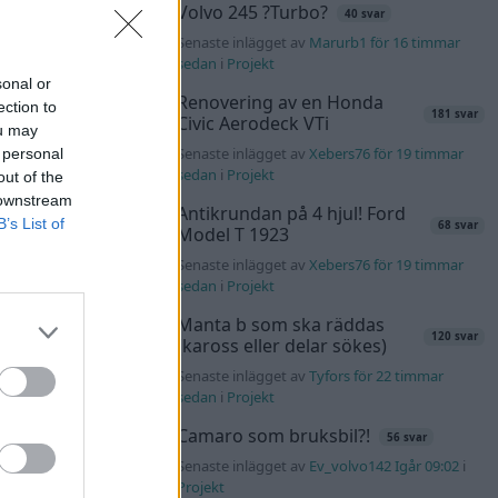
Volvo 245 ?Turbo?
40 svar
Senaste inlägget av
Marurb1 för 16 timmar
sedan
i
Projekt
sonal or
Renovering av en Honda
ection to
181 svar
Civic Aerodeck VTi
ou may
Senaste inlägget av
Xebers76 för 19 timmar
 personal
sedan
i
Projekt
out of the
 downstream
Antikrundan på 4 hjul! Ford
B’s List of
68 svar
Model T 1923
Senaste inlägget av
Xebers76 för 19 timmar
sedan
i
Projekt
Manta b som ska räddas
120 svar
(kaross eller delar sökes)
Senaste inlägget av
Tyfors för 22 timmar
sedan
i
Projekt
Camaro som bruksbil?!
56 svar
Senaste inlägget av
Ev_volvo142 Igår 09:02
i
Projekt