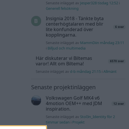
Senaste inlägget av
Jesper328 tisdag 12:52
i
Generell felsökning
Insignia 2018 - Tänkte byta
centerhögtalaren med blir
6 svar
lite konfunderad över
kopplingarna.
Senaste inlägget av
MammDiin måndag 23:11
i
Billjud och multimedia
Här diskuterar vi Biltemas
6570 svar
varor! Allt om Biltema!
Senaste inlägget av
d-b måndag 21:15
i
Allmänt
Senaste projektinläggen
Volkswagen Golf MK4 v6
4motion OEM++ med JDM
12 svar
inspiration.
Senaste inlägget av
Stol3n_Identity för 2
timmar sedan
i
Projekt