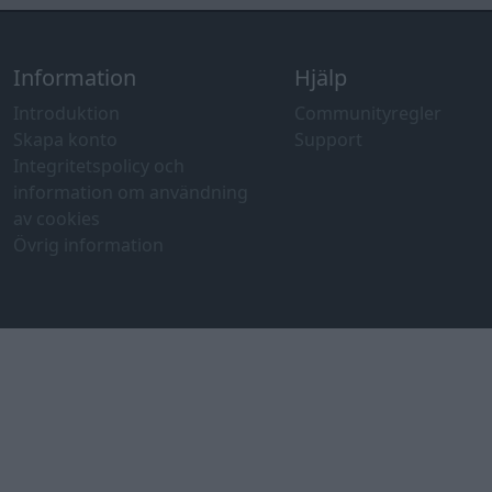
Information
Hjälp
Introduktion
Communityregler
Skapa konto
Support
Integritetspolicy och
information om användning
av cookies
Övrig information