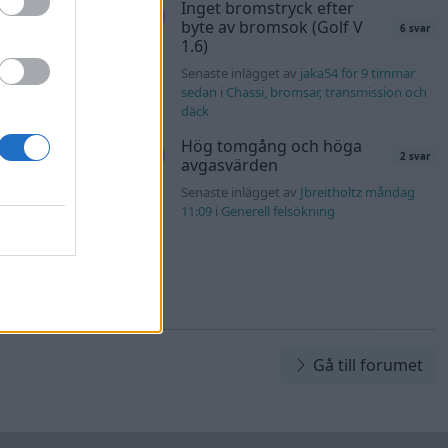
Inget bromstryck efter
olvo142 måndag
byte av bromsok (Golf V
6 svar
1.6)
s t1
Senaste inlägget av
jaka54 för 9 timmar
2558 svar
sedan
i
Chassi, bromsar, transmission och
däck
nuggels måndag
Hög tomgång och höga
2 svar
avgasvärden
Senaste inlägget av
Jbreitholtz måndag
11:09
i
Generell felsökning
Gå till forumet