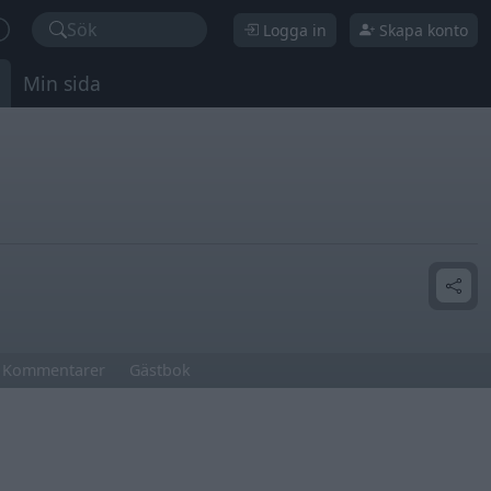
Sök
Logga in
Skapa konto
Min sida
Kommentarer
Gästbok