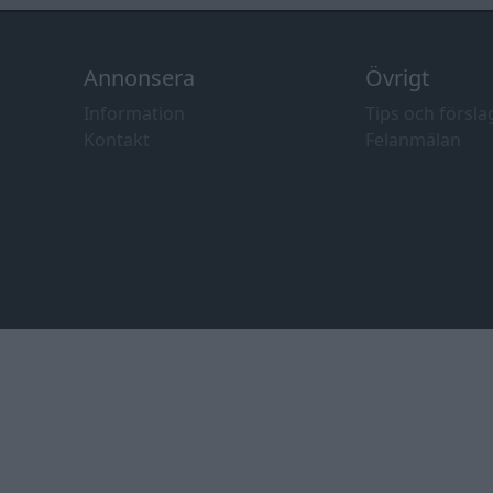
Annonsera
Övrigt
Information
Tips och försla
Kontakt
Felanmälan