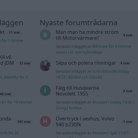
nläggen
Nyaste forumtrådarna
kt
Man man ha mindre ström
11 svar
4 svar
till Motorvärmare?
b för 1 timme
Senaste inlägget av
BilFixare för 4 timmar
sedan
i
El- och hybridbilar
K4 v6
d JDM
Slipa och polera rinningar
12 svar
4 svar
Senaste inlägget av
turboblondie tisdag
n_Identity för 5
14:22
i
Bilvård och biltvätt
Fälg till Husqvarna
2 svar
Novolett 1955
40 svar
rb1 för 19 timmar
Senaste inlägget av
Mossan1 tisdag 19:42
i
Övriga fordon
Honda
Övertryck i vevhus, Volvo
181 svar
1 svar
940 b230fk
s76 för 22
Senaste inlägget av
Mossan1 Igår 11:07
i