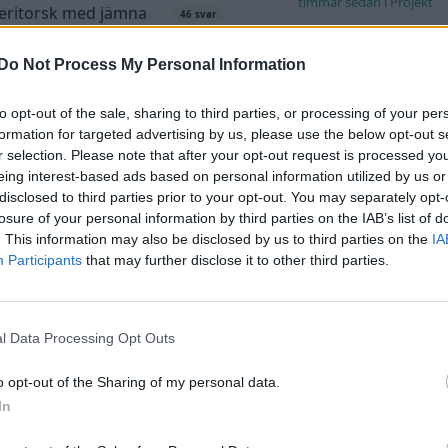
timmar sedan
i
Projekt
eritorsk med jämna
46 svar
anrum. Varför?
Antikrundan på 4 hj
Ford Model T 1923
te inlägget av
Ansan Igår 15:29
i
Do Not Process My Personal Information
ell felsökning
Senaste inlägget av
Xeber
timmar sedan
i
Projekt
tryck i vevhus, Volvo
to opt-out of the sale, sharing to third parties, or processing of your per
1 svar
 b230fk
formation for targeted advertising by us, please use the below opt-out s
Manta b som ska r
(kaross eller delar 
r selection. Please note that after your opt-out request is processed y
te inlägget av
Mossan1 Igår 11:07
i
eing interest-based ads based on personal information utilized by us or
ell felsökning
Senaste inlägget av
Tyfor
disclosed to third parties prior to your opt-out. You may separately opt-
Projekt
 till Husqvarna
losure of your personal information by third parties on the IAB’s list of
2 svar
lett 1955
Camaro som bruksbi
. This information may also be disclosed by us to third parties on the
IA
te inlägget av
Mossan1 tisdag 19:42
i
Participants
that may further disclose it to other third parties.
Senaste inlägget av
Ev_vo
a fordon
i
Projekt
a och polera rinningar
Volvo 740 GLT Lång
4 svar
Projekt
l Data Processing Opt Outs
te inlägget av
turboblondie tisdag
i
Bilvård och biltvätt
Senaste inlägget av
Rube
o opt-out of the Sharing of my personal data.
19:47
i
Projekt
T35 -04 2.5 TDI dör
In
adiskt under körning,
Volvo 142 Elkonvert
tar direkt efter
Elbil
1 svar