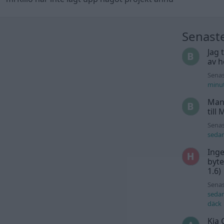
Senast
Jag 
av h
Senas
minu
Man
till
Senas
seda
Inge
byte
1.6)
Senas
seda
däck
Kia 