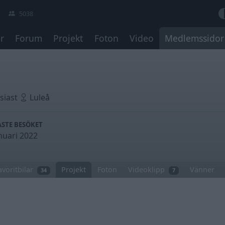
5038
r
Forum
Projekt
Foton
Video
Medlemssidor
siast
Luleå
STE BESÖKET
nuari 2022
avoritbilar
Projekt
Foton
Videoklipp
Vänner
34
7