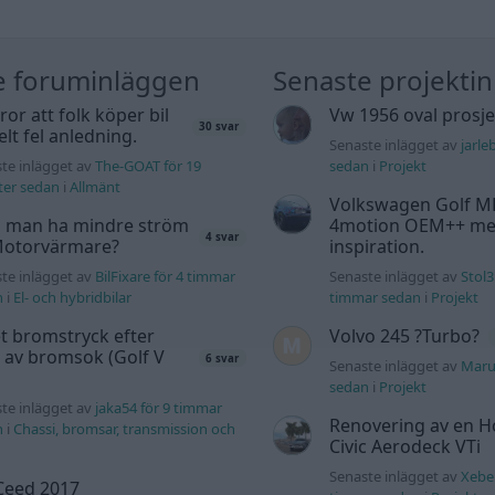
e foruminläggen
Senaste projekti
tror att folk köper bil
Vw 1956 oval prosje
30 svar
elt fel anledning.
Senaste inlägget av
jarle
te inlägget av
The-GOAT för 19
sedan
i
Projekt
ter sedan
i
Allmänt
Volkswagen Golf M
 man ha mindre ström
4motion OEM++ me
4 svar
 Motorvärmare?
inspiration.
te inlägget av
BilFixare för 4 timmar
Senaste inlägget av
Stol3
n
i
El- och hybridbilar
timmar sedan
i
Projekt
t bromstryck efter
Volvo 245 ?Turbo?
 av bromsok (Golf V
6 svar
Senaste inlägget av
Maru
sedan
i
Projekt
te inlägget av
jaka54 för 9 timmar
Renovering av en 
n
i
Chassi, bromsar, transmission och
Civic Aerodeck VTi
Senaste inlägget av
Xeber
Ceed 2017