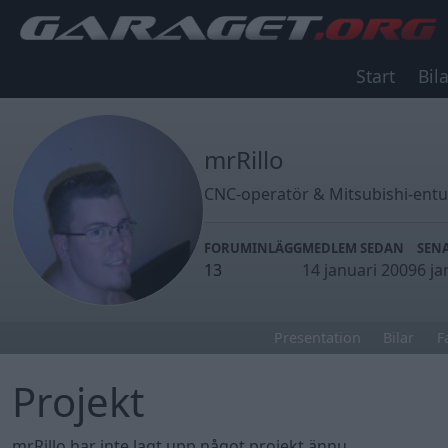
Start
Bila
mrRillo
CNC-operatör & Mitsubishi-entu
FORUMINLÄGG
MEDLEM SEDAN
SENA
13
14 januari 2009
6 ja
Presentation
Bilar
F
Projekt
mrRillo har inte lagt upp något projekt ännu