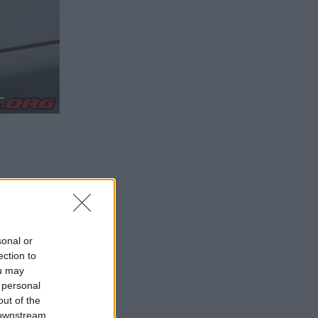
sonal or
ection to
ou may
 personal
out of the
 downstream