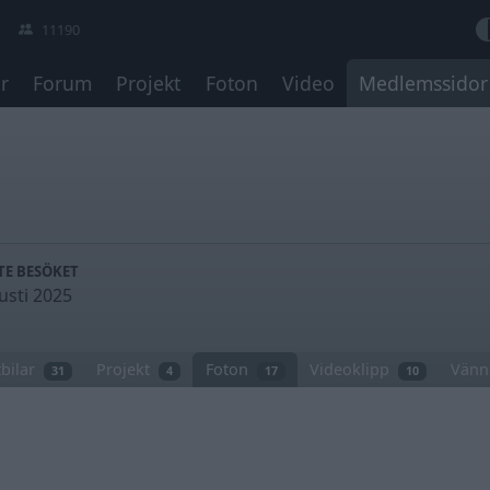
11190
r
Forum
Projekt
Foton
Video
Medlemssidor
TE BESÖKET
usti 2025
bilar
Projekt
Foton
Videoklipp
Vänn
31
4
17
10