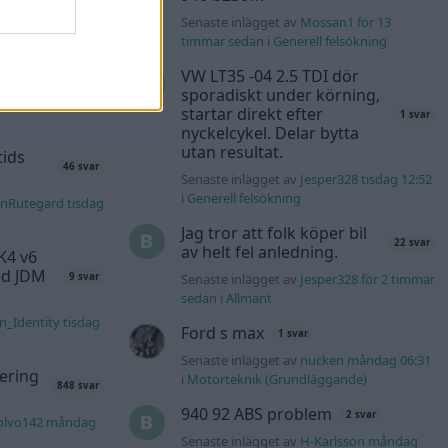
s för 7 timmar
Senaste inlägget av
Mossan1 för 13
timmar sedan
i
Generell felsökning
l?!
VW LT35 -04 2.5 TDI dör
56 svar
sporadiskt under körning,
lvo142 för 15
startar direkt efter
1 svar
nyckelcykel. Delar bytta
utan resultat.
tids
46 svar
Senaste inlägget av
Jesper328 tisdag 12:52
i
Generell felsökning
nRutegard tisdag
Jag tror att folk köper bil
22 svar
av helt fel anledning.
K4 v6
d JDM
Senaste inlägget av
Jesper328 för 2 timmar
9 svar
sedan
i
Allmänt
n_Identity tisdag
Ford s max
1 svar
Senaste inlägget av
nucken måndag 06:31
ering
i
Motorteknik (Grundläggande)
848 svar
940 92 ABS problem
2 svar
olvo142 måndag
Senaste inlägget av
H-Karlsson måndag