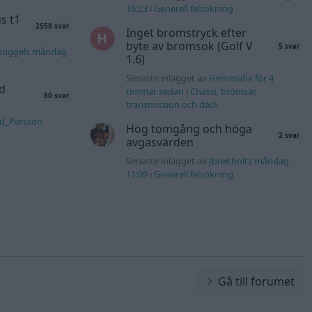
16:23
i
Generell felsökning
s t1
2558 svar
Inget bromstryck efter
byte av bromsok (Golf V
5 svar
nuggels måndag
1.6)
Senaste inlägget av
Hemmafix för 4
d
timmar sedan
i
Chassi, bromsar,
80 svar
transmission och däck
rd_Persson
Hög tomgång och höga
2 svar
avgasvärden
Senaste inlägget av
Jbreitholtz måndag
11:09
i
Generell felsökning
Gå till forumet