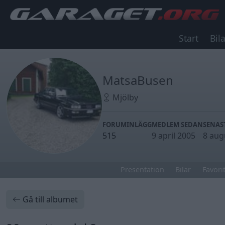
Start
Bila
MatsaBusen
Mjölby
FORUMINLÄGG
MEDLEM SEDAN
SENAS
515
9 april 2005
8 aug
Presentation
Bilar
Favorit
Gå till albumet