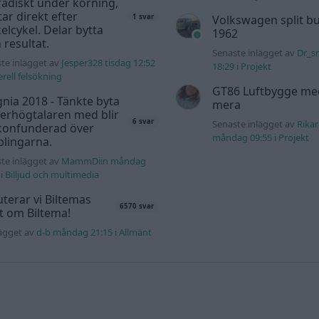
adiskt under körning,
tar direkt efter
Volkswagen split bu
1 svar
elcykel. Delar bytta
1962
 resultat.
Senaste inlägget av
Dr_s
te inlägget av
Jesper328 tisdag 12:52
18:29
i
Projekt
rell felsökning
GT86 Luftbygge me
gnia 2018 - Tänkte byta
mera
erhögtalaren med blir
6 svar
Senaste inlägget av
Rika
 konfunderad över
måndag 09:55
i
Projekt
lingarna.
te inlägget av
MammDiin måndag
i
Billjud och multimedia
terar vi Biltemas
6570 svar
lt om Biltema!
lägget av
d-b måndag 21:15
i
Allmänt