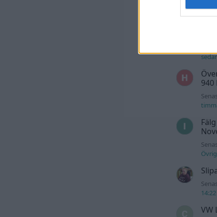
Kia 
batt
mell
Senas
seda
Över
940
Senas
timm
Fälg
Novo
Senas
Övrig
Slip
Senas
14:22
VW L