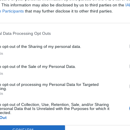
. This information may also be disclosed by us to third parties on the
IA
Participants
that may further disclose it to other third parties.
e foruminläggen
Senaste projekti
l Data Processing Opt Outs
tror att folk köper bil
Volvo 245 ?Turbo?
22 svar
elt fel anledning.
o opt-out of the Sharing of my personal data.
Senaste inlägget av
Maru
In
te inlägget av
Jesper328 för 2 timmar
sedan
i
Projekt
n
i
Allmänt
Renovering av en 
o opt-out of the Sale of my Personal Data.
t bromstryck efter
Civic Aerodeck VTi
In
 av bromsok (Golf V
5 svar
Senaste inlägget av
Xebe
sedan
i
Projekt
to opt-out of processing my Personal Data for Targeted
ing.
te inlägget av
Hemmafix för 4
Antikrundan på 4 hj
In
ar sedan
i
Chassi, bromsar,
Ford Model T 1923
mission och däck
o opt-out of Collection, Use, Retention, Sale, and/or Sharing
Senaste inlägget av
Xebe
ersonal Data that Is Unrelated with the Purposes for which it
 man ha mindre ström
lected.
sedan
i
Projekt
2 svar
 Motorvärmare?
Out
Manta b som ska r
te inlägget av
BilFixare för 5 timmar
(kaross eller delar 
n
i
El- och hybridbilar