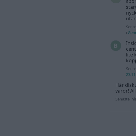
spor
star
nyck
utan
Senas
i
Gene
Insi
cent
lite
kopp
Senas
23:11
Här disku
varor! Al
Senaste in