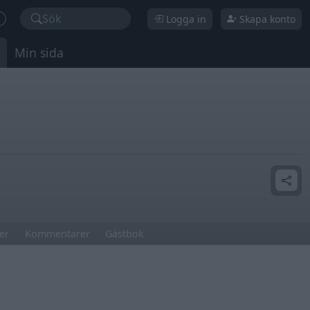
Sök
Logga in
Skapa konto
Min sida
er
Kommentarer
Gästbok