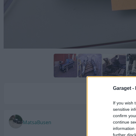
Garaget -
Kom
If you wish 
sensitive in
confirm you
MatsaBusen
continue se
information 
further disc