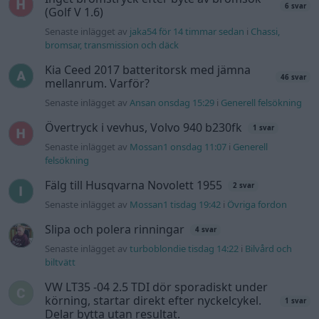
6 svar
(Golf V 1.6)
Senaste inlägget av
jaka54 för 14 timmar sedan
i
Chassi,
bromsar, transmission och däck
Kia Ceed 2017 batteritorsk med jämna
46 svar
mellanrum. Varför?
Senaste inlägget av
Ansan onsdag 15:29
i
Generell felsökning
Övertryck i vevhus, Volvo 940 b230fk
1 svar
Senaste inlägget av
Mossan1 onsdag 11:07
i
Generell
felsökning
Fälg till Husqvarna Novolett 1955
2 svar
Senaste inlägget av
Mossan1 tisdag 19:42
i
Övriga fordon
Slipa och polera rinningar
4 svar
Senaste inlägget av
turboblondie tisdag 14:22
i
Bilvård och
biltvätt
VW LT35 -04 2.5 TDI dör sporadiskt under
körning, startar direkt efter nyckelcykel.
1 svar
Delar bytta utan resultat.