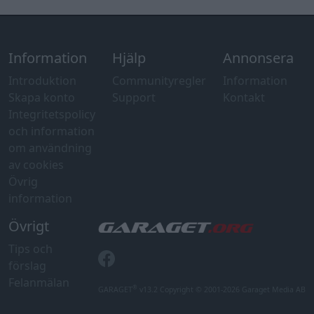
information
Övrigt
Tips och
förslag
Felanmälan
®
GARAGET
v13.2 Copyright © 2001-2026 Garaget Media AB