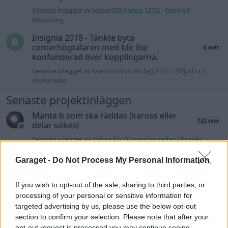
Senaste inlägget av
Jesper328 tisdag 12:52
i
Generell
felsökning
Insignia 2018 - Tänkte byta
centerhögtalaren med blir lite
6 svar
konfunderad över kopplingarna.
Senaste inlägget av
MammDiin måndag 23:11
i
Billjud och
multimedia
Senaste projektinläggen
Manta b som ska räddas (kaross eller
122 svar
delar sökes)
Senaste inlägget av
Tyfors för 40 minuter sedan
i
Projekt
Huggern goes big block with 427 ZL-1!
551 svar
Garaget -
Do Not Process My Personal Information
Senaste inlägget av
hugger69 för 1 timme sedan
i
Projekt
If you wish to opt-out of the sale, sharing to third parties, or
Camaro som bruksbil?!
57 svar
processing of your personal or sensitive information for
Senaste inlägget av
Ev_volvo142 för 1 timme sedan
i
Projekt
targeted advertising by us, please use the below opt-out
section to confirm your selection. Please note that after your
Volkswagen split bus t1 1962
2559 svar
opt-out request is processed you may continue seeing