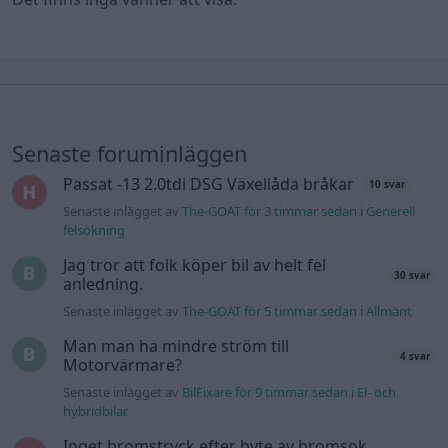
Senaste foruminläggen
Passat -13 2.0tdi DSG Växellåda bråkar
10 svar
Senaste inlägget av
The-GOAT för 3 timmar sedan
i
Generell
felsökning
Jag tror att folk köper bil av helt fel
30 svar
anledning.
Senaste inlägget av
The-GOAT för 5 timmar sedan
i
Allmänt
Man man ha mindre ström till
4 svar
Motorvärmare?
Senaste inlägget av
BilFixare för 9 timmar sedan
i
El- och
hybridbilar
Inget bromstryck efter byte av bromsok