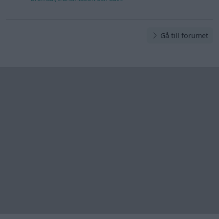
Gå till forumet
Information
Hjälp
Annonsera
Introduktion
Communityregler
Information
Skapa konto
Support
Kontakt
Integritetspolicy
och information
om användning
av cookies
Övrig