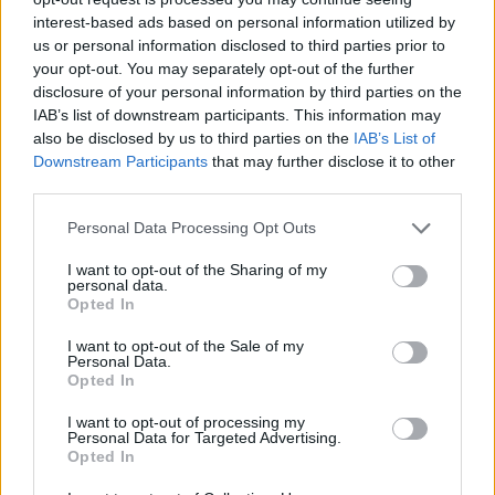
Senaste inlägget av
Dr_snuggels för 2 timmar sedan
i
Projekt
interest-based ads based on personal information utilized by
us or personal information disclosed to third parties prior to
Golf Mk2 16v Turbo
137 svar
your opt-out. You may separately opt-out of the further
Senaste inlägget av
16vt4m för 4 timmar sedan
i
Projekt
disclosure of your personal information by third parties on the
IAB’s list of downstream participants. This information may
Vw 1956 oval prosjekt
11 svar
also be disclosed by us to third parties on the
IAB’s List of
Senaste inlägget av
jarleb för 6 timmar sedan
i
Projekt
Downstream Participants
that may further disclose it to other
third parties.
Volkswagen Golf MK4 v6 4motion OEM++
12 svar
med JDM inspiration.
Personal Data Processing Opt Outs
Senaste inlägget av
Stol3n_Identity för 10 timmar sedan
i
Projekt
I want to opt-out of the Sharing of my
personal data.
Volvo 245 ?Turbo?
40 svar
Opted In
Senaste inlägget av
Marurb1 onsdag 23:42
i
Projekt
I want to opt-out of the Sale of my
Personal Data.
Renovering av en Honda Civic Aerodeck
Opted In
181 svar
VTi
Senaste inlägget av
Xebers76 onsdag 20:48
i
Projekt
I want to opt-out of processing my
Personal Data for Targeted Advertising.
Antikrundan på 4 hjul! Ford Model T 1923
Opted In
68 svar
Senaste inlägget av
Xebers76 onsdag 20:38
i
Projekt