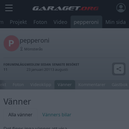
um
Projekt
Foton
Video
pepperoni
Min sida
pepperoni
Mönsterås
FORUMINLÄGG
MEDLEM SEDAN
SENASTE BESÖKET
11
23 januari 2011
3 augusti
jekt
Foton
Videoklipp
Vänner
Kommentarer
Gästbok
Vänner
Alla vänner
Vänners bilar
Det finns inga vänner att visa.