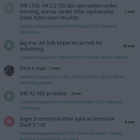
VW LT35 -04 2.5 TDI dör sporadiskt under
körning, startar direkt efter nyckelcykel.
1 svar
Delar bytta utan resultat.
Senaste inlägget av
Jesper328 tisdag 12:52
i
Generell
felsökning
Jag tror att folk köper bil av helt fel
30 svar
anledning.
Senaste inlägget av
The-GOAT för 5 timmar sedan
i
Allmänt
Ford s max
1 svar
Senaste inlägget av
nucken måndag 06:31
i
Motorteknik
(Grundläggande)
940 92 ABS problem
2 svar
Senaste inlägget av
H-Karlsson måndag 16:23
i
Generell
felsökning
Inget bromstryck efter byte av bromsok
6 svar
(Golf V 1.6)
Senaste inlägget av
jaka54 för 14 timmar sedan
i
Chassi,
bromsar, transmission och däck