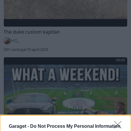
The duke custom kapitän
HG_
287 visningar
19 april 2025
09:09
Garaget -
Do Not Process My Personal Information