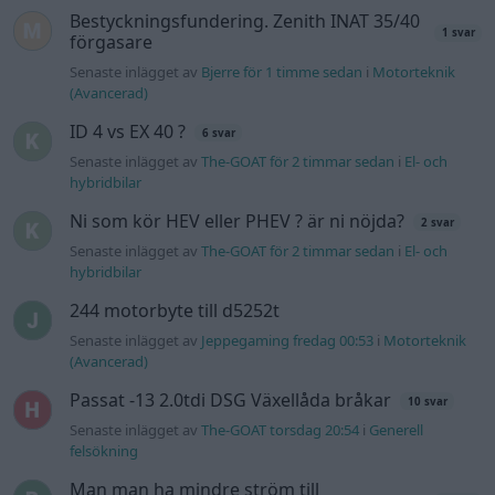
Bestyckningsfundering. Zenith INAT 35/40
1 svar
förgasare
Senaste inlägget av
Bjerre för 1 timme sedan
i
Motorteknik
(Avancerad)
ID 4 vs EX 40 ?
6 svar
Senaste inlägget av
The-GOAT för 2 timmar sedan
i
El- och
hybridbilar
Ni som kör HEV eller PHEV ? är ni nöjda?
2 svar
Senaste inlägget av
The-GOAT för 2 timmar sedan
i
El- och
hybridbilar
244 motorbyte till d5252t
Senaste inlägget av
Jeppegaming fredag 00:53
i
Motorteknik
(Avancerad)
Passat -13 2.0tdi DSG Växellåda bråkar
10 svar
Senaste inlägget av
The-GOAT torsdag 20:54
i
Generell
felsökning
Man man ha mindre ström till