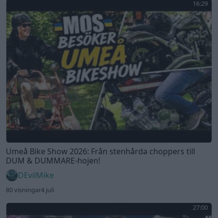
16:29
Umeå Bike Show 2026: Från stenhårda choppers till
DUM & DUMMARE-hojen!
DEvilMike
80 visningar
4 juli
27:00