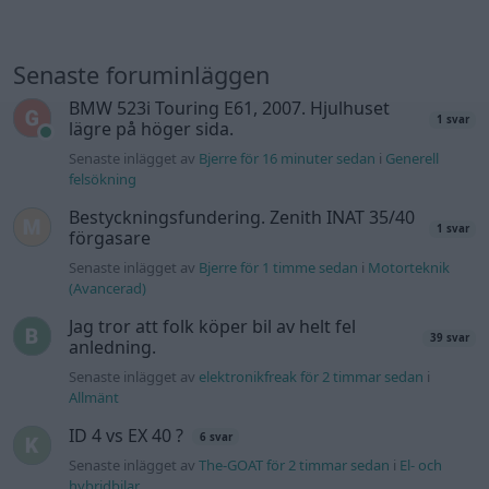
Senaste foruminläggen
BMW 523i Touring E61, 2007. Hjulhuset
1 svar
lägre på höger sida.
Senaste inlägget av
Bjerre för 16 minuter sedan
i
Generell
felsökning
Bestyckningsfundering. Zenith INAT 35/40
1 svar
förgasare
Senaste inlägget av
Bjerre för 1 timme sedan
i
Motorteknik
(Avancerad)
Jag tror att folk köper bil av helt fel
39 svar
anledning.
Senaste inlägget av
elektronikfreak för 2 timmar sedan
i
Allmänt
ID 4 vs EX 40 ?
6 svar
Senaste inlägget av
The-GOAT för 2 timmar sedan
i
El- och
hybridbilar