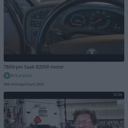
7800rpm Saab B205R motor
Artursson
346 visningar
3 juni 2025
52:54