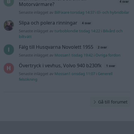
4 svar
Motorvärmare?
Senaste inlägget av
BilFixare torsdag 14:37
i
El- och hybridbilar
Slipa och polera rinningar
4 svar
Senaste inlägget av
turboblondie tisdag 14:22
i
Bilvård och
biltvätt
Fälg till Husqvarna Novolett 1955
2 svar
Senaste inlägget av
Mossan1 tisdag 19:42
i
Övriga fordon
Övertryck i vevhus, Volvo 940 b230fk
1 svar
Senaste inlägget av
Mossan1 onsdag 11:07
i
Generell
felsökning
Gå till forumet