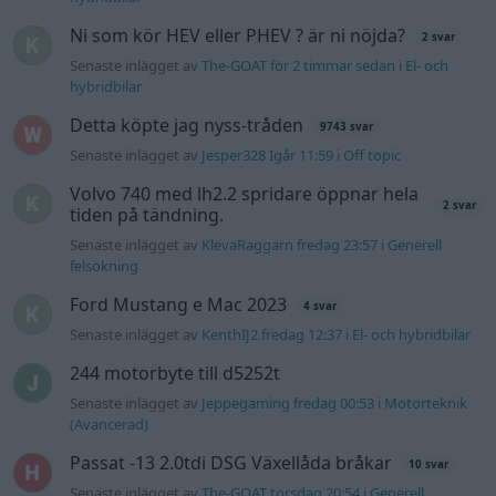
Ni som kör HEV eller PHEV ? är ni nöjda?
2 svar
Senaste inlägget av
The-GOAT för 2 timmar sedan
i
El- och
hybridbilar
Detta köpte jag nyss-tråden
9743 svar
Senaste inlägget av
Jesper328 Igår 11:59
i
Off topic
Volvo 740 med lh2.2 spridare öppnar hela
2 svar
tiden på tändning.
Senaste inlägget av
KlevaRaggarn fredag 23:57
i
Generell
felsökning
Ford Mustang e Mac 2023
4 svar
Senaste inlägget av
KenthIJ2 fredag 12:37
i
El- och hybridbilar
244 motorbyte till d5252t
Senaste inlägget av
Jeppegaming fredag 00:53
i
Motorteknik
(Avancerad)
Passat -13 2.0tdi DSG Växellåda bråkar
10 svar
Senaste inlägget av
The-GOAT torsdag 20:54
i
Generell