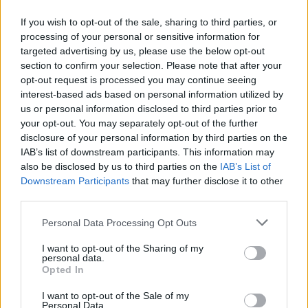
If you wish to opt-out of the sale, sharing to third parties, or
processing of your personal or sensitive information for
WOW EXPERIENCE WITH CONTINENTAL TIRES // AMG
targeted advertising by us, please use the below opt-out
CARS AND SIX NATIONS RUGBY. CAN IT BE ANY BETTER?
section to confirm your selection. Please note that after your
Sebnylander
opt-out request is processed you may continue seeing
interest-based ads based on personal information utilized by
268 visningar
3 mars 2025
us or personal information disclosed to third parties prior to
22:15
your opt-out. You may separately opt-out of the further
disclosure of your personal information by third parties on the
IAB’s list of downstream participants. This information may
also be disclosed by us to third parties on the
IAB’s List of
Downstream Participants
that may further disclose it to other
third parties.
Personal Data Processing Opt Outs
I want to opt-out of the Sharing of my
personal data.
Opted In
I want to opt-out of the Sale of my
Personal Data.