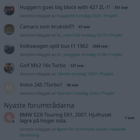
Huggern goes big block with 427 ZL-1!
551 svar
Senaste inlägget av
hugger69 torsdag 23:01
i
Projekt
Camaro som bruksbil?!
57 svar
Senaste inlägget av
Ev_volvo142 torsdag 22:10
i
Projekt
Volkswagen split bus t1 1962
2559 svar
Senaste inlägget av
Dr_snuggels torsdag 21:09
i
Projekt
Golf Mk2 16v Turbo
137 svar
Senaste inlägget av
16vt4m torsdag 19:51
i
Projekt
Volvo 245 ?Turbo?
40 svar
Senaste inlägget av
Marurb1 onsdag 23:42
i
Projekt
Nyaste forumtrådarna
BMW 523i Touring E61, 2007. Hjulhuset
1 svar
lägre på höger sida.
Senaste inlägget av
Bjerre för 16 minuter sedan
i
Generell
felsökning