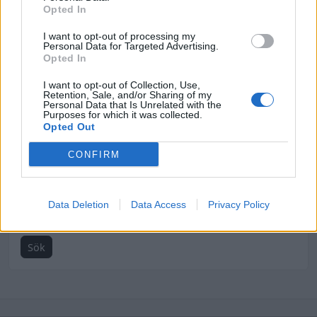
Opted In
VÄNTAN ÄR ÖVER!! - V945T DEL 26 AGL DEL 4 TNG #72
I want to opt-out of processing my
TNybergGarage
Personal Data for Targeted Advertising.
Opted In
257 visningar
14 februari 2025
I want to opt-out of Collection, Use,
Retention, Sale, and/or Sharing of my
Personal Data that Is Unrelated with the
Purposes for which it was collected.
Opted Out
CONFIRM
Sortering:
Relevans
Data Deletion
Data Access
Privacy Policy
Senaste
Sök