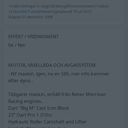
19 606 visningar
(1 idag)
120 betyg
98 kommentarer
7 videos
12 favoriter
7 utmärkelser
Uppdaterad 10 juli 2012
Skapad 21 december 2008
EFFEKT / VRIDMOMENT
hk / Nm
MOTOR, VÄXELLÅDA OCH AVGASSYSTEM
- NY maskin, igen, nu en 565, mer info kommer
efter dyno -
Tidigarer maskin, en540 från Reher Morrison
Racing engines..
Dart "Big M" Cast Iron Block
23° Dart Pro 1 310cc
Hydraulic Roller Camshaft and Lifter