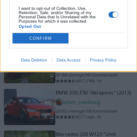
BMW 335i F30
"Akrapovic"
(2013)
I want to opt-out of Collection, Use,
Retention, Sale, and/or Sharing of my
Personal Data that Is Unrelated with the
adam_svedberg
Purposes for which it was collected.
Opted Out
20 052 visningar
108 kommentarer
82
1 sept. 16
CONFIRM
11
Mercedes 200 W123
"Unik
Lågmilare"
(1985)
Data Deletion
Data Access
Privacy Policy
Dark_knight
36 416 visningar
313 kommentarer
318
30 dec. 13
20
Volkswagen Golf GTI special
"NightRider"
(1984)
jockebostrom
74 675 visningar
462 kommentarer
660
9 mars 14
15
5