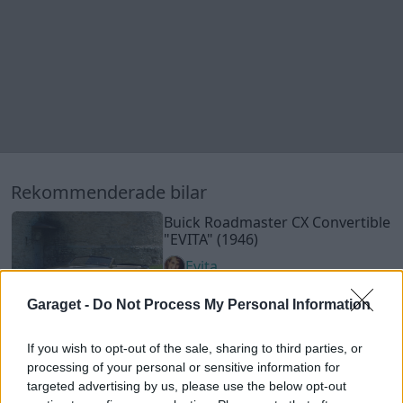
Evita
60 108 visningar
92 kommentarer
650
3 okt. 13
20
3
Ford Escort RS2000 (1976)
Anders-E
11 067 visningar
27 kommentarer
51
3 nov. 15
16
Volvo 242 Turbo
"710 HK 913 NM
B230 8v"
(1975)
turbo_mannen
182 927 visningar
586 kommentarer
Garaget -
Do Not Process My Personal Information
1252
23 feb. 16
20
BMW 330d x-drive E91 (2005)
If you wish to opt-out of the sale, sharing to third parties, or
processing of your personal or sensitive information for
leemyhr
targeted advertising by us, please use the below opt-out
20 865 visningar
15 kommentarer