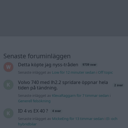
Ford Mustang e Mac 2023
4 svar
Senaste inlägget av
KenthIJ2 för 19 timmar sedan
i
El- och
hybridbilar
Ni som kör HEV eller PHEV ? är ni nöjda?
Senaste inlägget av
kaykay Igår 07:23
i
El- och hybridbilar
244 motorbyte till d5252t
Senaste inlägget av
Jeppegaming Igår 00:53
i
Motorteknik
(Avancerad)
Passat -13 2.0tdi DSG Växellåda bråkar
10 svar
Senaste inlägget av
The-GOAT torsdag 20:54
i
Generell
felsökning
Man man ha mindre ström till
4 svar
Motorvärmare?
Senaste inlägget av
BilFixare torsdag 14:37
i
El- och hybridbilar
Inget bromstryck efter byte av bromsok
6 svar
(Golf V 1.6)
Senaste inlägget av
jaka54 torsdag 09:48
i
Chassi, bromsar,