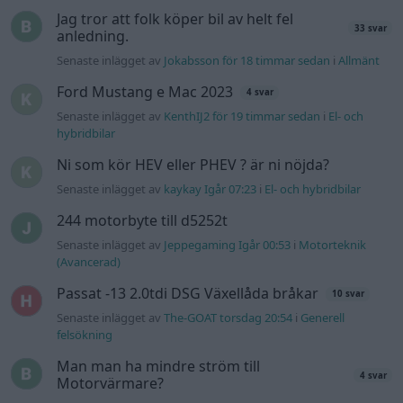
transmission och däck
Senaste projektinläggen
Puttelitens projekt Audi S2 Avant. Back
900 svar
to basic. + garagefix.
Senaste inlägget av
Putteliten för 9 timmar sedan
i
Projekt
Volkswagen Golf MK4 v6 4motion OEM++
14 svar
med JDM inspiration.
Senaste inlägget av
Stol3n_Identity för 21 timmar sedan
i
Projekt
Manta b som ska räddas (kaross eller
122 svar
delar sökes)
Senaste inlägget av
Tyfors torsdag 23:25
i
Projekt
Huggern goes big block with 427 ZL-1!
551 svar
Senaste inlägget av
hugger69 torsdag 23:01
i
Projekt
Camaro som bruksbil?!
57 svar
Senaste inlägget av
Ev_volvo142 torsdag 22:10
i
Projekt