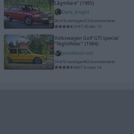
Senaste foruminläggen
Detta köpte jag nyss-tråden
9739 svar
Senaste inlägget av
Low för 12 minuter sedan
i
Off topic
Volvo 740 med lh2.2 spridare öppnar hela
2 svar
tiden på tändning.
Senaste inlägget av
KlevaRaggarn för 7 timmar sedan
i
Generell felsökning
ID 4 vs EX 40 ?
4 svar
Senaste inlägget av
MickeEng för 13 timmar sedan
i
El- och
hybridbilar
Jag tror att folk köper bil av helt fel
33 svar
anledning.
Senaste inlägget av
Jokabsson för 18 timmar sedan
i
Allmänt