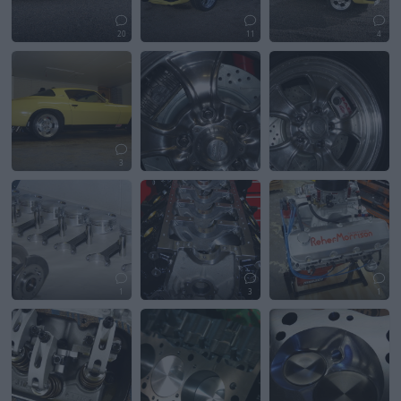
20
11
4
3
1
3
1