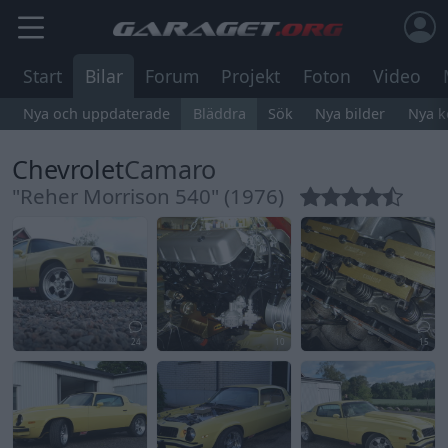
Start
Bilar
Forum
Projekt
Foton
Video
Nya och uppdaterade
Bläddra
Sök
Nya bilder
Nya 
Chevrolet
Camaro
"Reher Morrison 540" (1976)
24
10
15