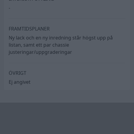
-
FRAMTIDSPLANER
Ny lack och en ny inredning står högst upp på
listan, samt ett par chassie
justeringar/uppgraderingar
ÖVRIGT
Ej angivet
Rekommenderade bilar
Buick Roadmaster CX Convertible
"EVITA"
(1946)