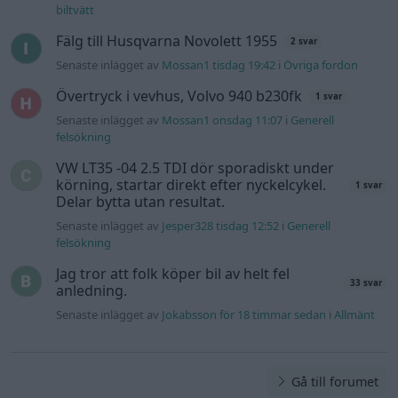
Information
Hjälp
Annonsera
Introduktion
Communityregler
Information
Skapa konto
Support
Kontakt
Integritetspolicy
och information