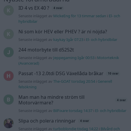
Övertryck i vevhus, Volvo 940 b230fk
1 svar
Senaste inlägget av
Mossan1 onsdag 11:07
i
Generell
felsökning
VW LT35 -04 2.5 TDI dör sporadiskt under
körning, startar direkt efter nyckelcykel.
1 svar
Delar bytta utan resultat.
Senaste inlägget av
Jesper328 tisdag 12:52
i
Generell
felsökning
Jag tror att folk köper bil av helt fel
33 svar
anledning.
Senaste inlägget av
Jokabsson för 18 timmar sedan
i
Allmänt
Gå till forumet