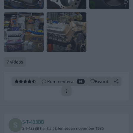
1
1
1
3
7 videos
Kommentera
Favorit
98
S-T-433BB
S-T-433BB har haft bilen sedan november 1986