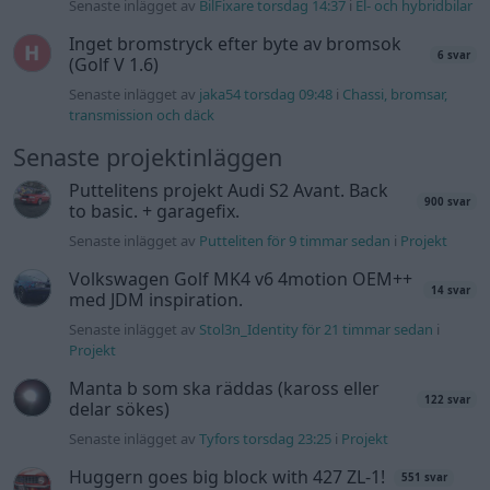
Volkswagen split bus t1 1962
2559 svar
Senaste inlägget av
Dr_snuggels torsdag 21:09
i
Projekt
Golf Mk2 16v Turbo
137 svar
Senaste inlägget av
16vt4m torsdag 19:51
i
Projekt
Vw 1956 oval prosjekt
11 svar
Senaste inlägget av
jarleb torsdag 17:26
i
Projekt
Volvo 245 ?Turbo?
40 svar
Senaste inlägget av
Marurb1 onsdag 23:42
i
Projekt
Renovering av en Honda Civic Aerodeck
181 svar
VTi
Senaste inlägget av
Xebers76 onsdag 20:48
i
Projekt
Nyaste forumtrådarna
ID 4 vs EX 40 ?
4 svar
Senaste inlägget av
MickeEng för 13 timmar sedan
i
El- och
hybridbilar