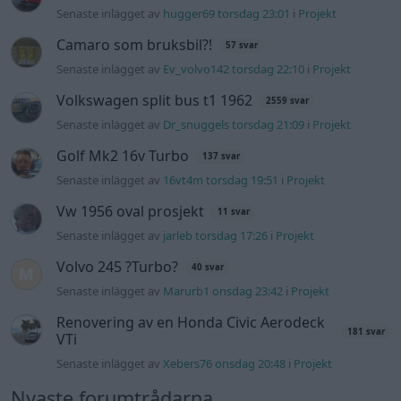
Ni som kör HEV eller PHEV ? är ni nöjda?
Senaste inlägget av
kaykay Igår 07:23
i
El- och hybridbilar
244 motorbyte till d5252t
Senaste inlägget av
Jeppegaming Igår 00:53
i
Motorteknik
(Avancerad)
Passat -13 2.0tdi DSG Växellåda bråkar
10 svar
Senaste inlägget av
The-GOAT torsdag 20:54
i
Generell
felsökning
Man man ha mindre ström till
4 svar
Motorvärmare?
Senaste inlägget av
BilFixare torsdag 14:37
i
El- och hybridbilar
Slipa och polera rinningar
4 svar
Senaste inlägget av
turboblondie tisdag 14:22
i
Bilvård och
biltvätt
Fälg till Husqvarna Novolett 1955
2 svar
Senaste inlägget av
Mossan1 tisdag 19:42
i
Övriga fordon