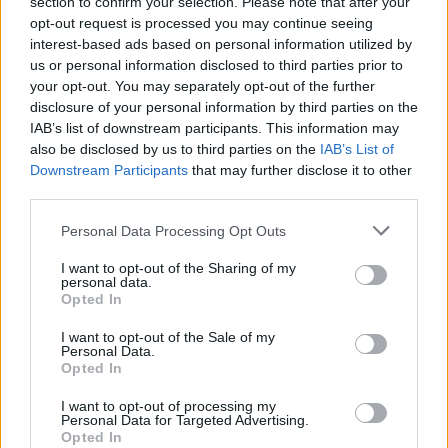
section to confirm your selection. Please note that after your
95
7 aug. 19
opt-out request is processed you may continue seeing
5
interest-based ads based on personal information utilized by
us or personal information disclosed to third parties prior to
Chevrolet Bel Air .
"GAAS Chevy"
(1956)
your opt-out. You may separately opt-out of the further
disclosure of your personal information by third parties on the
GAAS
IAB’s list of downstream participants. This information may
59 079 visningar
257 kommentarer
also be disclosed by us to third parties on the
IAB’s List of
301
24 juli 23
20
3
Downstream Participants
that may further disclose it to other
third parties.
Mercedes s212 e250cdi 4-matic
(2014)
Personal Data Processing Opt Outs
EdvinEn02
I want to opt-out of the Sharing of my
personal data.
25 467 visningar
3
Opted In
14
I want to opt-out of the Sale of my
Toyota Celica T-Sport
"Årets
Personal Data.
Bygge 2011"
(2003)
Opted In
Celica_colle
I want to opt-out of processing my
59 300 visningar
391 kommentarer
Personal Data for Targeted Advertising.
Opted In
445
2 feb. 14
20