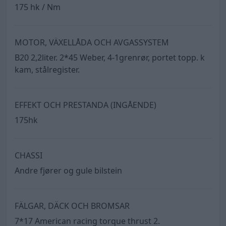
175 hk / Nm
MOTOR, VÄXELLÅDA OCH AVGASSYSTEM
B20 2,2liter. 2*45 Weber, 4-1grenrør, portet topp. k
kam, stålregister.
EFFEKT OCH PRESTANDA (INGÅENDE)
175hk
CHASSI
Andre fjører og gule bilstein
FÄLGAR, DÄCK OCH BROMSAR
7*17 American racing torque thrust 2.