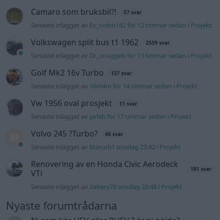
Senaste inlägget av
Marurb1 onsdag 23:42
i
Projekt
Renovering av en Honda Civic Aerodeck
181 svar
VTi
Senaste inlägget av
Xebers76 onsdag 20:48
i
Projekt
Nyaste forumtrådarna
Ni som kör HEV eller PHEV ? är ni nöjda?
Senaste inlägget av
kaykay för 3 timmar sedan
i
Projekt
244 motorbyte till d5252t
Senaste inlägget av
Jeppegaming för 9 timmar sedan
i
Motorteknik (Avancerad)
Passat -13 2.0tdi DSG Växellåda bråkar
10 svar
Senaste inlägget av
The-GOAT för 13 timmar sedan
i
Generell
felsökning
Man man ha mindre ström till
4 svar
Motorvärmare?
Senaste inlägget av
BilFixare för 19 timmar sedan
i
El- och