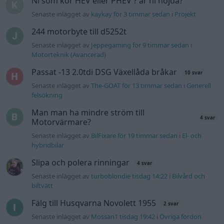
hybridbilar
Slipa och polera rinningar
4 svar
Senaste inlägget av
turboblondie tisdag 14:22
i
Bilvård och
biltvätt
Fälg till Husqvarna Novolett 1955
2 svar
Senaste inlägget av
Mossan1 tisdag 19:42
i
Övriga fordon
Övertryck i vevhus, Volvo 940 b230fk
1 svar
Senaste inlägget av
Mossan1 onsdag 11:07
i
Generell
felsökning
VW LT35 -04 2.5 TDI dör sporadiskt under
körning, startar direkt efter nyckelcykel.
1 svar
Delar bytta utan resultat.
Senaste inlägget av
Jesper328 tisdag 12:52
i
Generell
felsökning
Jag tror att folk köper bil av helt fel
31 svar
anledning.
Senaste inlägget av
Mossan1 för 46 minuter sedan
i
Allmänt