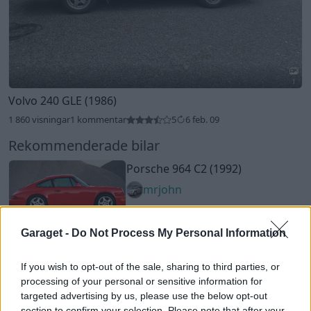
1
Volvo 240 GLE (1986)
1 860 visningar
1 kommentar
5
6 feb. 09
Rekommenderade bilar
Porsche 964 C2 (1992)
mrjohn
16 518 visningar
197 kommentarer
197
14 okt. 11
Garaget -
Do Not Process My Personal Information
10
Chevrolet impala turbo
"SCANIA
If you wish to opt-out of the sale, sharing to third parties, or
EDITION"
(1964)
processing of your personal or sensitive information for
Boggerrollergarage
targeted advertising by us, please use the below opt-out
section to confirm your selection. Please note that after your