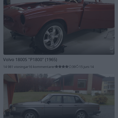
18
Volvo 1800S
"P1800"
(1965)
14 981 visningar
16 kommentarer
39
15 juni 14