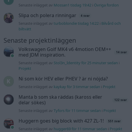
Senaste inlägget av
kaykay för 3 timmar sedan
i
Projekt
Manta b som ska räddas (kaross eller
122 svar
delar sökes)
Senaste inlägget av
Tyfors för 11 timmar sedan
i
Projekt
Huggern goes big block with 427 ZL-1!
551 svar
Senaste inlägget av
hugger69 för 11 timmar sedan
i
Projekt
Camaro som bruksbil?!
57 svar
Senaste inlägget av
Ev_volvo142 för 12 timmar sedan
i
Projekt
Volkswagen split bus t1 1962
2559 svar
Senaste inlägget av
Dr_snuggels för 13 timmar sedan
i
Projekt
Golf Mk2 16v Turbo
137 svar
Senaste inlägget av
16vt4m för 14 timmar sedan
i
Projekt
Vw 1956 oval prosjekt
11 svar
Senaste inlägget av
jarleb för 17 timmar sedan
i
Projekt
Volvo 245 ?Turbo?
40 svar