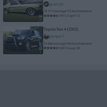
grasryd
19 117 visningar
172 kommentarer
197
3 april 12
18
Toyota Rav 4 (2002)
pimpnr1
13 948 visningar
160 kommentarer
169
6 aug. 09
5
Senaste foruminläggen
Detta köpte jag nyss-tråden
9733 svar
Senaste inlägget av
spillolja för 3 minuter sedan
i
Off topic