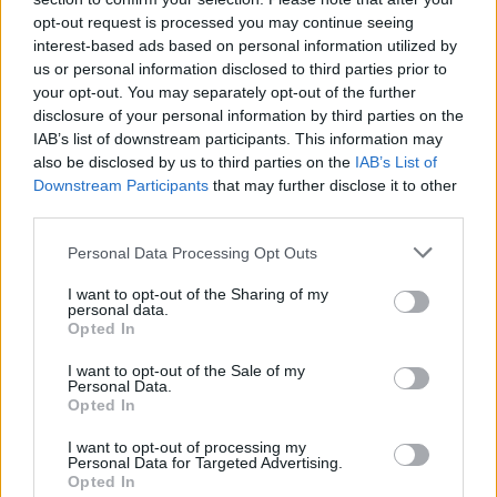
38 372 visningar
91 kommentarer
opt-out request is processed you may continue seeing
144
20 april 15
20
2
interest-based ads based on personal information utilized by
us or personal information disclosed to third parties prior to
Audi RS2
"RG-ENGINEERING"
(1994)
your opt-out. You may separately opt-out of the further
disclosure of your personal information by third parties on the
RichardGeorgsson
IAB’s list of downstream participants. This information may
76 490 visningar
213 kommentarer
also be disclosed by us to third parties on the
IAB’s List of
436
2 april 18
20
8
Downstream Participants
that may further disclose it to other
third parties.
Audi A4 2.0TFSI
"NoLife
Performance"
(2005)
Personal Data Processing Opt Outs
Berget_
I want to opt-out of the Sharing of my
personal data.
14 379 visningar
62 kommentarer
Opted In
70
29 mars 15
20
I want to opt-out of the Sale of my
AC Cobra
"LS1"
(2013)
Personal Data.
Opted In
The_Pinks
32 144 visningar
142 kommentarer
I want to opt-out of processing my
Personal Data for Targeted Advertising.
183
21 mars 16
Opted In
20