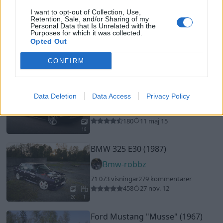
I want to opt-out of Collection, Use,
Chevrolet Impala
"Pro touring"
Retention, Sale, and/or Sharing of my
(1965)
Personal Data that Is Unrelated with the
Purposes for which it was collected.
overs
Opted Out
23 045 visningar
26 kommentarer
CONFIRM
22
20
Audi A4 TDI (2009)
Christiaan
Data Deletion
Data Access
Privacy Policy
24 988 visningar
141 kommentarer
180
11 maj 15
18
BMW 325 E30 (1987)
Bmw-robbz
71 073 visningar
279 kommentarer
458
27 nov. 12
20
1
Ford Mustang
"Musse"
(1967)