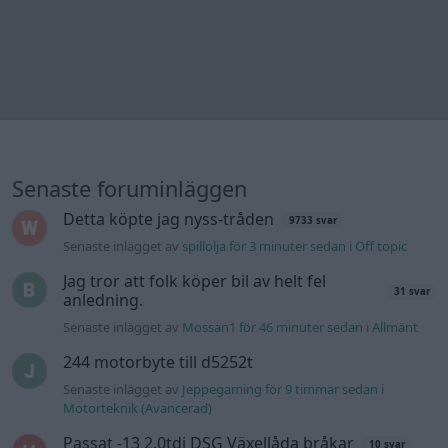
Jag tror att folk köper bil av helt fel
31 svar
anledning.
Senaste inlägget av
Mossan1 för 46 minuter sedan
i
Allmänt
244 motorbyte till d5252t
Senaste inlägget av
Jeppegaming för 9 timmar sedan
i
Motorteknik (Avancerad)
Passat -13 2.0tdi DSG Växellåda bråkar
10 svar
Senaste inlägget av
The-GOAT för 13 timmar sedan
i
Generell
felsökning
Man man ha mindre ström till
4 svar
Motorvärmare?
Senaste inlägget av
BilFixare för 19 timmar sedan
i
El- och
hybridbilar
Inget bromstryck efter byte av bromsok
6 svar
(Golf V 1.6)
Senaste inlägget av
jaka54 Igår 09:48
i
Chassi, bromsar,
transmission och däck