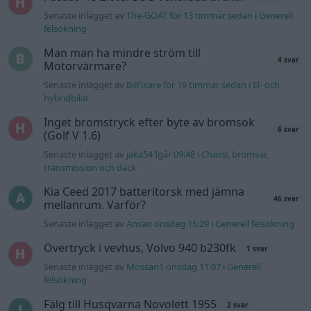
Kia Ceed 2017 batteritorsk med jämna
46 svar
mellanrum. Varför?
Senaste inlägget av
Ansan onsdag 15:29
i
Generell felsökning
Övertryck i vevhus, Volvo 940 b230fk
1 svar
Senaste inlägget av
Mossan1 onsdag 11:07
i
Generell
felsökning
Fälg till Husqvarna Novolett 1955
2 svar
Senaste inlägget av
Mossan1 tisdag 19:42
i
Övriga fordon
Slipa och polera rinningar
4 svar
Senaste inlägget av
turboblondie tisdag 14:22
i
Bilvård och
biltvätt
Senaste projektinläggen
Volkswagen Golf MK4 v6 4motion OEM++
14 svar
med JDM inspiration.
Senaste inlägget av
Stol3n_Identity för 25 minuter sedan
i
Projekt
Ni som kör HEV eller PHEV ? är ni nöjda?