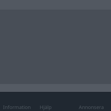
Information
Hjälp
Annonsera
Introduktion
Communityregler
Information
Skapa konto
Support
Kontakt
Integritetspolicy
och information
om användning
av cookies
Övrig
information
Övrigt
Tips och