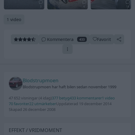
3
6
14
1 video
Kommentera
Favorit
433
Blodstrupmoen
Blodstrupmoen har haft bilen sedan november 1999
47 652 visningar
(4 idag)
377 betyg
433 kommentarer
1 video
70 favoriter
22 utmärkelser
Uppdaterad 19 december 2014
Skapad 26 december 2008
EFFEKT / VRIDMOMENT