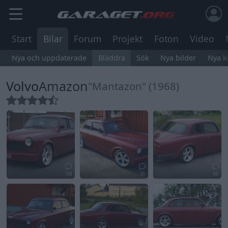
Start
Bilar
Forum
Projekt
Foton
Video
Nya och uppdaterade
Bläddra
Sök
Nya bilder
Nya 
Volvo
Amazon
"Mantazon" (1968)
108
35
90