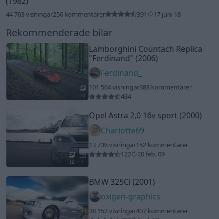
(1982)
44 703 visningar
256 kommentarer
391
17 juni 18
Rekommenderade bilar
Lamborghini Countach Replica
"Ferdinand"
(2006)
Ferdinand_
101 564 visningar
388 kommentarer
484
20
Opel Astra 2,0 16v sport (2000)
Charlotte69
13 736 visningar
152 kommentarer
122
20 feb. 09
16
1
BMW 325Ci (2001)
oxigen-graphics
38 152 visningar
407 kommentarer