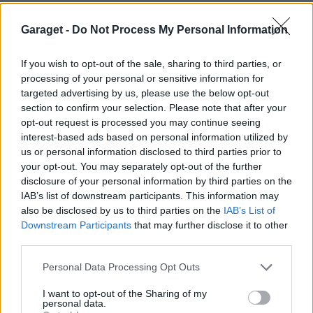
BMW M3 E36
"Old School"
(1995)
Garaget -
Do Not Process My Personal Information
jimpa00
72 368 visningar
868 kommentarer
If you wish to opt-out of the sale, sharing to third parties, or
508
29 dec. 15
processing of your personal or sensitive information for
17
1
targeted advertising by us, please use the below opt-out
Chevrolet Camaro Sport Coupé
section to confirm your selection. Please note that after your
Convertible
"A Girls dream came
opt-out request is processed you may continue seeing
true.."
(1988)
interest-based ads based on personal information utilized by
us or personal information disclosed to third parties prior to
Rumpkullan
your opt-out. You may separately opt-out of the further
28 732 visningar
439 kommentarer
19
disclosure of your personal information by third parties on the
214
2 sept. 11
IAB’s list of downstream participants. This information may
also be disclosed by us to third parties on the
IAB’s List of
Ford Mustang GT Fastback 5.0l
Downstream Participants
that may further disclose it to other
V8
"BADASS"
(2015)
third parties.
Badass
Personal Data Processing Opt Outs
33 214 visningar
7 kommentarer
104
22 maj 19
20
3
I want to opt-out of the Sharing of my
personal data.