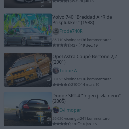
493
6 juli 13
20
1
Volvo 740
"Breddad AirRide
Prisplukker."
(1988)
Frode740R
85 710 visningar
136 kommentarer
437
19 dec. 19
18
4
Opel Astra Coupé Bertone 2,2
(2001)
Tobbe A
30 095 visningar
136 kommentarer
210
14 mars 10
15
Dodge SRT-4
"Ingen j..vla neon"
(2005)
Evilmopar
26 620 visningar
241 kommentarer
270
16 jan. 15
19
2