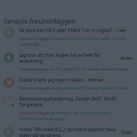
Senaste inlägget av
Jesper328 för 21 timmar sedan
i
Off topic
Bestyckningsfundering. Zenith INAT 35/40
förgasare
Senaste inlägget av
Mossan1 för 23 timmar sedan
i
Motorteknik (Avancerad)
Volvo 740 med lh2.2 spridare öppnar hela
2 svar
tiden på tändning.
Senaste inlägget av
KlevaRaggarn fredag 23:57
i
Generell
felsökning
ID 4 vs EX 40 ?
4 svar
Senaste inlägget av
MickeEng fredag 18:13
i
El- och hybridbilar
Ford Mustang e Mac 2023
4 svar
Senaste inlägget av
KenthIJ2 fredag 12:37
i
El- och hybridbilar
244 motorbyte till d5252t
Senaste inlägget av
Jeppegaming fredag 00:53
i
Motorteknik
(Avancerad)