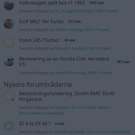
Nyaste forumtrådarna
Bestyckningsfundering. Zenith INAT 35/40
förgasare
Senaste inlägget av
Mossan1 för 23 timmar sedan
i
Motorteknik (Avancerad)
ID 4 vs EX 40 ?
4 svar
Senaste inlägget av
MickeEng fredag 18:13
i
El- och hybridbilar
Ni som kör HEV eller PHEV ? är ni nöjda?
1 svar
Senaste inlägget av
Jesper328 för 14 timmar sedan
i
El- och
hybridbilar
244 motorbyte till d5252t
Senaste inlägget av
Jeppegaming fredag 00:53
i
Motorteknik
(Avancerad)
Passat -13 2.0tdi DSG Växellåda bråkar
10 svar
Senaste inlägget av
The-GOAT torsdag 20:54
i
Generell
felsökning
Man man ha mindre ström till