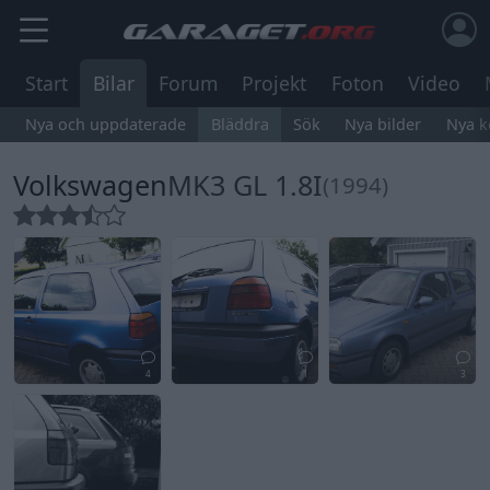
Start
Bilar
Forum
Projekt
Foton
Video
Nya och uppdaterade
Bläddra
Sök
Nya bilder
Nya 
Volkswagen
MK3 GL 1.8I
(1994)
4
1
3