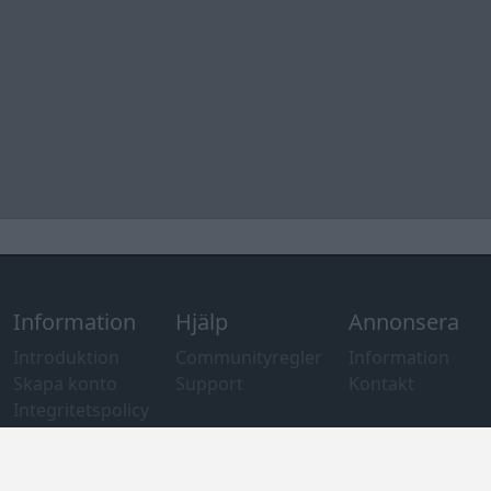
Information
Hjälp
Annonsera
Introduktion
Communityregler
Information
Skapa konto
Support
Kontakt
Integritetspolicy
och information
om användning
av cookies
Övrig
information
Övrigt
Tips och
förslag
Felanmälan
®
GARAGET
v13.2 Copyright © 2001-2026 Garaget Media AB