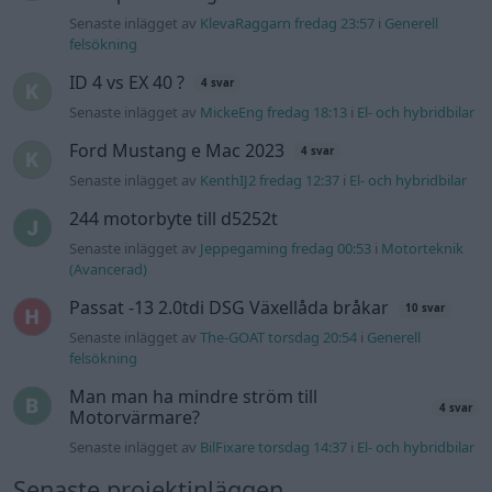
Passat -13 2.0tdi DSG Växellåda bråkar
10 svar
Senaste inlägget av
The-GOAT torsdag 20:54
i
Generell
felsökning
Man man ha mindre ström till
4 svar
Motorvärmare?
Senaste inlägget av
BilFixare torsdag 14:37
i
El- och hybridbilar
Senaste projektinläggen
Vw 1956 oval prosjekt
12 svar
Senaste inlägget av
jarleb för 12 timmar sedan
i
Projekt
Puttelitens projekt Audi S2 Avant. Back
900 svar
to basic. + garagefix.
Senaste inlägget av
Putteliten fredag 22:10
i
Projekt
Volkswagen Golf MK4 v6 4motion OEM++
14 svar
med JDM inspiration.
Senaste inlägget av
Stol3n_Identity fredag 10:06
i
Projekt
Manta b som ska räddas (kaross eller
122 svar
delar sökes)