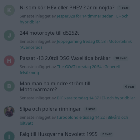
4 svar
Motorvärmare?
Senaste inlägget av
BilFixare torsdag 14:37
i
El- och hybridbilar
Slipa och polera rinningar
4 svar
Senaste inlägget av
turboblondie tisdag 14:22
i
Bilvård och
biltvätt
Fälg till Husqvarna Novolett 1955
2 svar
Senaste inlägget av
Mossan1 tisdag 19:42
i
Övriga fordon
Övertryck i vevhus, Volvo 940 b230fk
1 svar
Senaste inlägget av
Mossan1 onsdag 11:07
i
Generell
felsökning
VW LT35 -04 2.5 TDI dör sporadiskt under
körning, startar direkt efter nyckelcykel.
1 svar
Delar bytta utan resultat.
Senaste inlägget av
Jesper328 tisdag 12:52
i
Generell
felsökning