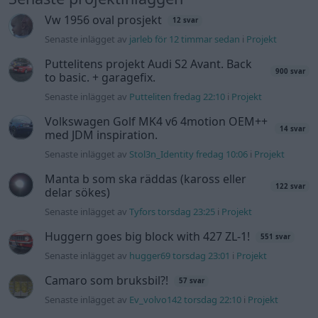
Senaste inlägget av
Tyfors torsdag 23:25
i
Projekt
Huggern goes big block with 427 ZL-1!
551 svar
Senaste inlägget av
hugger69 torsdag 23:01
i
Projekt
Camaro som bruksbil?!
57 svar
Senaste inlägget av
Ev_volvo142 torsdag 22:10
i
Projekt
Volkswagen split bus t1 1962
2559 svar
Senaste inlägget av
Dr_snuggels torsdag 21:09
i
Projekt
Golf Mk2 16v Turbo
137 svar
Senaste inlägget av
16vt4m torsdag 19:51
i
Projekt
Volvo 245 ?Turbo?
40 svar
Senaste inlägget av
Marurb1 onsdag 23:42
i
Projekt
Renovering av en Honda Civic Aerodeck
181 svar
VTi
Senaste inlägget av
Xebers76 onsdag 20:48
i
Projekt