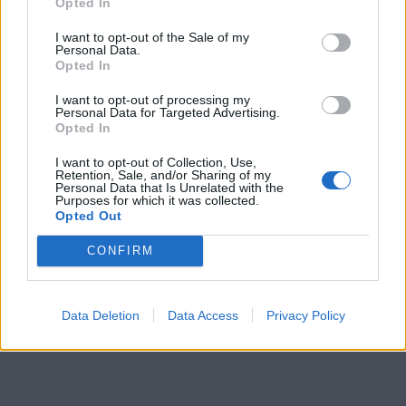
Chevrolet Corvette C6
"Z06"
Opted In
(2008)
I want to opt-out of the Sale of my
wangis
Personal Data.
Opted In
23 651 visningar
131 kommentarer
119
13 juli 21
20
2
I want to opt-out of processing my
Personal Data for Targeted Advertising.
Opted In
I want to opt-out of Collection, Use,
Retention, Sale, and/or Sharing of my
Personal Data that Is Unrelated with the
Purposes for which it was collected.
Senaste foruminläggen
Opted Out
Ni som kör HEV eller PHEV ? är ni nöjda?
1 svar
CONFIRM
Senaste inlägget av
Jesper328 för 14 timmar sedan
i
El- och
hybridbilar
Data Deletion
Data Access
Privacy Policy
Jag tror att folk köper bil av helt fel
36 svar
anledning.
Senaste inlägget av
The-GOAT för 19 timmar sedan
i
Allmänt
Detta köpte jag nyss-tråden
9743 svar