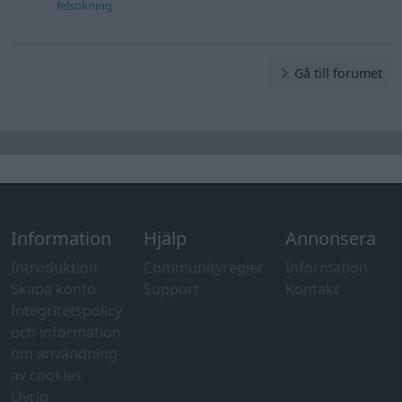
felsökning
Gå till forumet
Information
Hjälp
Annonsera
Introduktion
Communityregler
Information
Skapa konto
Support
Kontakt
Integritetspolicy
och information
om användning
av cookies
Övrig