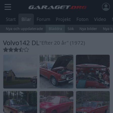
Start
Bilar
Forum
Projekt
Foton
Video
Nya och uppdaterade
Bläddra
Sök
Nya bilder
Nya 
Volvo
142 DL
"Efter 20 år" (1972)
5
2