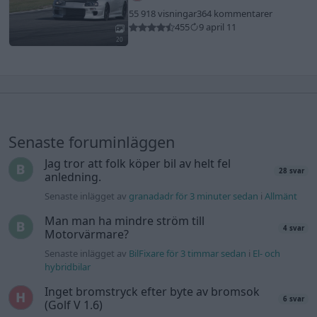
55 918 visningar
364 kommentarer
455
9 april 11
20
Senaste foruminläggen
Jag tror att folk köper bil av helt fel
28 svar
anledning.
Senaste inlägget av
granadadr för 3 minuter sedan
i
Allmänt
Man man ha mindre ström till
4 svar
Motorvärmare?
Senaste inlägget av
BilFixare för 3 timmar sedan
i
El- och
hybridbilar
Inget bromstryck efter byte av bromsok
6 svar
(Golf V 1.6)