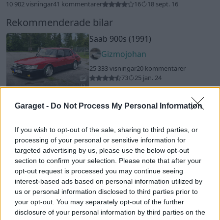
10 902 visningar
41 kommentarer
16
18 sept. 16
Rekommenderade bilar
Saab 900s (1991)
Gizmojohan
25 333 visningar
20 kommentarer
73
25 jan. 24
13
Saab 9000 2.3T
"Banracern...
Garaget -
Do Not Process My Personal Information
mysig men lätt."
(1992)
jonTe
If you wish to opt-out of the sale, sharing to third parties, or
processing of your personal or sensitive information for
136 079 visningar
800 kommentarer
targeted advertising by us, please use the below opt-out
765
6 aug. 18
20
2
section to confirm your selection. Please note that after your
opt-out request is processed you may continue seeing
Mazda RX7 TII
"MX7"
(1987)
interest-based ads based on personal information utilized by
carlssonj
us or personal information disclosed to third parties prior to
19 035 visningar
116 kommentarer
your opt-out. You may separately opt-out of the further
125
13 sept. 24
disclosure of your personal information by third parties on the
15