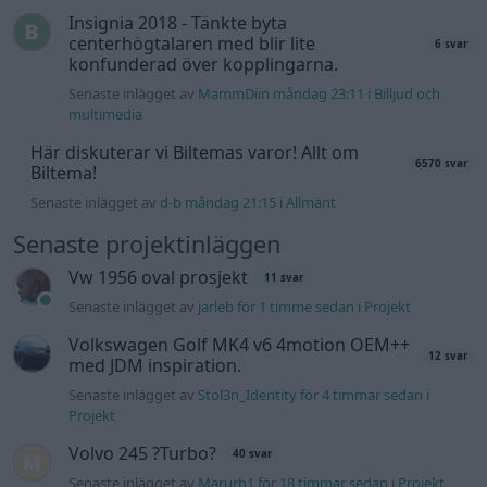
Insignia 2018 - Tänkte byta
centerhögtalaren med blir lite
6 svar
konfunderad över kopplingarna.
Senaste inlägget av
MammDiin måndag 23:11
i
Billjud och
multimedia
Här diskuterar vi Biltemas varor! Allt om
6570 svar
Biltema!
Senaste inlägget av
d-b måndag 21:15
i
Allmänt
Senaste projektinläggen
Vw 1956 oval prosjekt
11 svar
Senaste inlägget av
jarleb för 1 timme sedan
i
Projekt
Volkswagen Golf MK4 v6 4motion OEM++
12 svar
med JDM inspiration.
Senaste inlägget av
Stol3n_Identity för 4 timmar sedan
i
Projekt
Volvo 245 ?Turbo?
40 svar
Senaste inlägget av
Marurb1 för 18 timmar sedan
i
Projekt