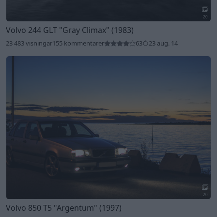
20
Volvo 244 GLT
"Gray Climax"
(1983)
23 483 visningar
155 kommentarer
63
23 aug. 14
20
Volvo 850 T5
"Argentum"
(1997)