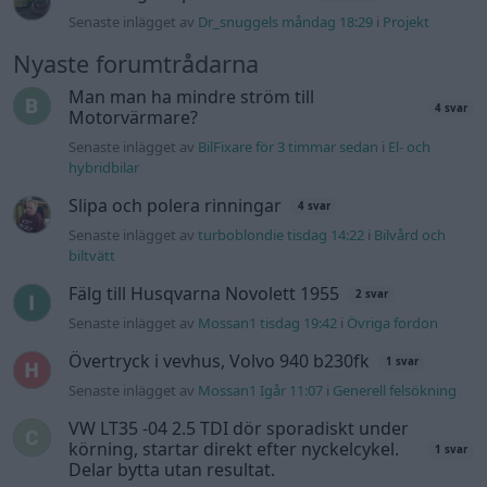
Senaste inlägget av
Dr_snuggels måndag 18:29
i
Projekt
Nyaste forumtrådarna
Man man ha mindre ström till
4 svar
Motorvärmare?
Senaste inlägget av
BilFixare för 3 timmar sedan
i
El- och
hybridbilar
Slipa och polera rinningar
4 svar
Senaste inlägget av
turboblondie tisdag 14:22
i
Bilvård och
biltvätt
Fälg till Husqvarna Novolett 1955
2 svar
Senaste inlägget av
Mossan1 tisdag 19:42
i
Övriga fordon
Övertryck i vevhus, Volvo 940 b230fk
1 svar
Senaste inlägget av
Mossan1 Igår 11:07
i
Generell felsökning
VW LT35 -04 2.5 TDI dör sporadiskt under
körning, startar direkt efter nyckelcykel.
1 svar
Delar bytta utan resultat.