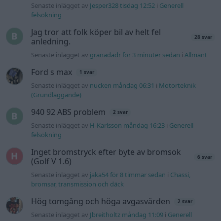
Senaste inlägget av
Jesper328 tisdag 12:52
i
Generell
felsökning
Jag tror att folk köper bil av helt fel
28 svar
anledning.
Senaste inlägget av
granadadr för 3 minuter sedan
i
Allmänt
Ford s max
1 svar
Senaste inlägget av
nucken måndag 06:31
i
Motorteknik
(Grundläggande)
940 92 ABS problem
2 svar
Senaste inlägget av
H-Karlsson måndag 16:23
i
Generell
felsökning
Inget bromstryck efter byte av bromsok
6 svar
(Golf V 1.6)
Senaste inlägget av
jaka54 för 8 timmar sedan
i
Chassi,
bromsar, transmission och däck
Hög tomgång och höga avgasvärden
2 svar
Senaste inlägget av
Jbreitholtz måndag 11:09
i
Generell