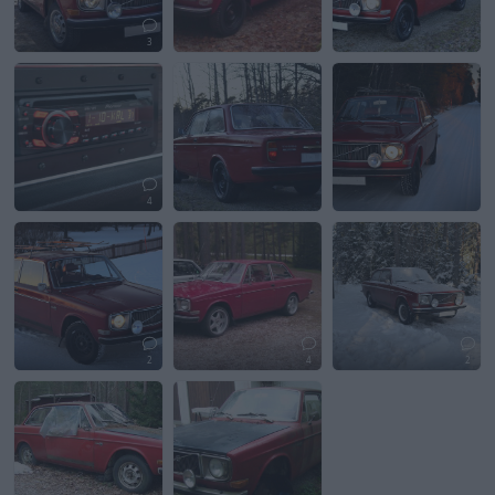
3
4
2
4
2