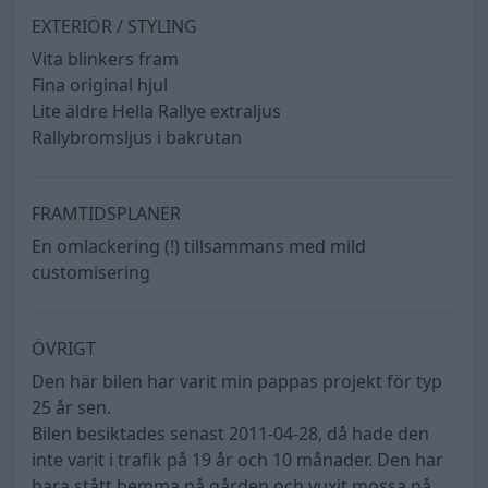
EXTERIÖR / STYLING
Vita blinkers fram
Fina original hjul
Lite äldre Hella Rallye extraljus
Rallybromsljus i bakrutan
FRAMTIDSPLANER
En omlackering (!) tillsammans med mild
customisering
ÖVRIGT
Den här bilen har varit min pappas projekt för typ
25 år sen.
Bilen besiktades senast 2011-04-28, då hade den
inte varit i trafik på 19 år och 10 månader. Den har
bara stått hemma på gården och vuxit mossa på.