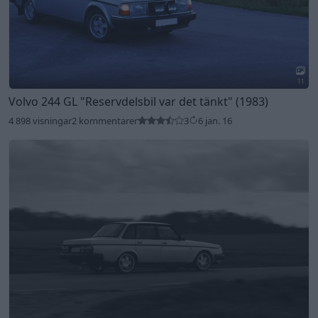
11
Volvo 244 GL
"Reservdelsbil var det tänkt"
(1983)
4 898 visningar
2 kommentarer
3
6 jan. 16