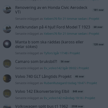
Renovering av en Honda Civic Aerodeck
181 svar
VTi
Senaste inlägget av
Xebers76 för 21 timmar sedan
i
Projekt
Antikrundan på 4 hjul! Ford Model T 1923
68 svar
Senaste inlägget av
Xebers76 för 21 timmar sedan
i
Projekt
Manta b som ska räddas (kaross eller
120 svar
delar sökes)
Senaste inlägget av
Tyfors Igår 17:48
i
Projekt
Camaro som bruksbil?!
56 svar
Senaste inlägget av
Ev_volvo142 Igår 09:02
i
Projekt
Volvo 740 GLT Långtids Projekt
46 svar
Senaste inlägget av
RubenRutegard tisdag 19:47
i
Projekt
Volvo 142 Elkonvertering Elbil
848 svar
Senaste inlägget av
Ev_volvo142 måndag 19:16
i
Projekt
Volkswagen split bus t1 1962
2558 svar