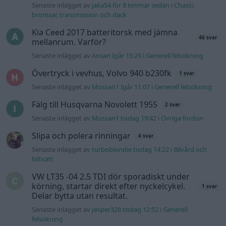
Senaste inlägget av
jaka54 för 8 timmar sedan
i
Chassi,
bromsar, transmission och däck
Kia Ceed 2017 batteritorsk med jämna
46 svar
mellanrum. Varför?
Senaste inlägget av
Ansan Igår 15:29
i
Generell felsökning
Övertryck i vevhus, Volvo 940 b230fk
1 svar
Senaste inlägget av
Mossan1 Igår 11:07
i
Generell felsökning
Fälg till Husqvarna Novolett 1955
2 svar
Senaste inlägget av
Mossan1 tisdag 19:42
i
Övriga fordon
Slipa och polera rinningar
4 svar
Senaste inlägget av
turboblondie tisdag 14:22
i
Bilvård och
biltvätt
VW LT35 -04 2.5 TDI dör sporadiskt under
körning, startar direkt efter nyckelcykel.
1 svar
Delar bytta utan resultat.
Senaste inlägget av
Jesper328 tisdag 12:52
i
Generell
felsökning