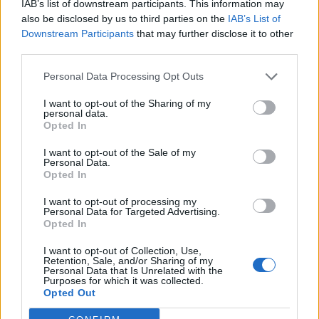
IAB’s list of downstream participants. This information may
also be disclosed by us to third parties on the
IAB’s List of
Toyota Supra MKIV
"MaxxECU"
Downstream Participants
that may further disclose it to other
(1993)
third parties.
VirreEriksson
Personal Data Processing Opt Outs
30 322 visningar
6 kommentarer
37
26 mars 24
20
15
I want to opt-out of the Sharing of my
personal data.
BMW E28 535 Polizei
"wescrape"
Opted In
(1983)
I want to opt-out of the Sale of my
JSF
Personal Data.
Opted In
96 055 visningar
290 kommentarer
642
21 nov. 12
20
I want to opt-out of processing my
Personal Data for Targeted Advertising.
Porsche 997.2
"ill"
(2006)
Opted In
Ronaldo
I want to opt-out of Collection, Use,
Retention, Sale, and/or Sharing of my
40 820 visningar
175 kommentarer
Personal Data that Is Unrelated with the
328
30 juni 13
Purposes for which it was collected.
20
Opted Out
Volkswagen Caddy Pick-up mkII