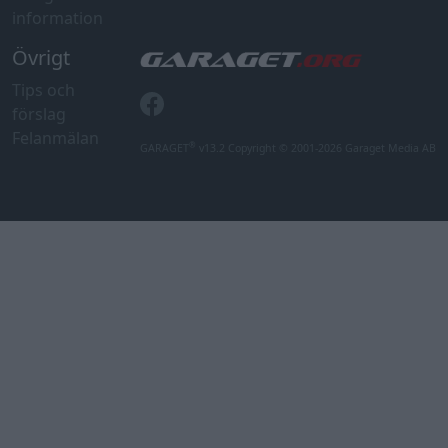
information
Övrigt
Tips och
förslag
Felanmälan
®
GARAGET
v13.2 Copyright © 2001-2026 Garaget Media AB