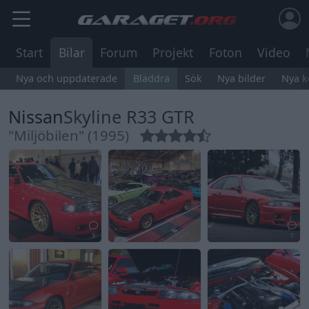
Start
Bilar
Forum
Projekt
Foton
Video
Nya och uppdaterade
Bläddra
Sök
Nya bilder
Nya 
Nissan
Skyline R33 GTR
"Miljöbilen" (1995)
3
1