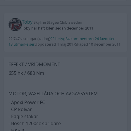
Toby
Skyline Stagea Club Sweden
Toby har haft bilen sedan december 2011
22 747 visningar
(4 idag)
92 betyg
84 kommentarer
24 favoriter
13 utmärkelser
Uppdaterad 4 maj 2017
Skapad 10 december 2011
EFFEKT / VRIDMOMENT
655 hk / 680 Nm
MOTOR, VÄXELLÅDA OCH AVGASSYSTEM
- Apexi Power FC
- CP kolvar
- Eagle stakar
- Bosch 1200cc spridare
- HKS IC