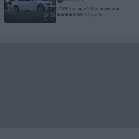
47 659 visningar
478 kommentarer
335
4 juni 13
20
1
Senaste foruminläggen
Jag tror att folk köper bil av helt fel
30 svar
anledning.
Senaste inlägget av
The-GOAT för 42 minuter sedan
i
Allmänt
Man man ha mindre ström till
4 svar
Motorvärmare?
Senaste inlägget av
BilFixare för 4 timmar sedan
i
El- och
hybridbilar
Inget bromstryck efter byte av bromsok
6 svar
(Golf V 1.6)