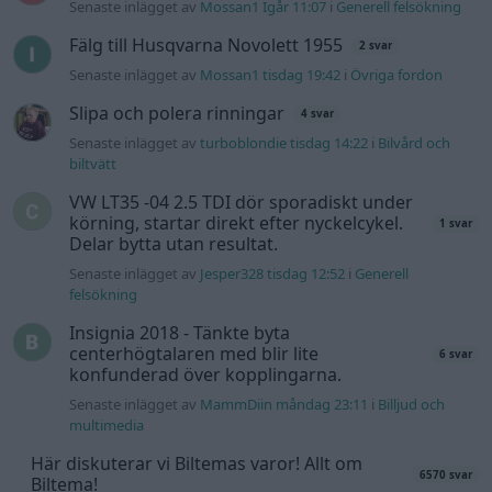
Insignia 2018 - Tänkte byta
centerhögtalaren med blir lite
6 svar
konfunderad över kopplingarna.
Senaste inlägget av
MammDiin måndag 23:11
i
Billjud och
multimedia
Här diskuterar vi Biltemas varor! Allt om
6570 svar
Biltema!
Senaste inlägget av
d-b måndag 21:15
i
Allmänt
Senaste projektinläggen
Vw 1956 oval prosjekt
11 svar
Senaste inlägget av
jarleb för 1 timme sedan
i
Projekt
Volkswagen Golf MK4 v6 4motion OEM++
12 svar
med JDM inspiration.
Senaste inlägget av
Stol3n_Identity för 5 timmar sedan
i
Projekt
Volvo 245 ?Turbo?
40 svar