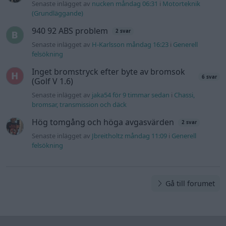
felsökning
Gå till forumet
Information
Hjälp
Annonsera
Introduktion
Communityregler
Information
Skapa konto
Support
Kontakt
Integritetspolicy
och information
om användning
av cookies