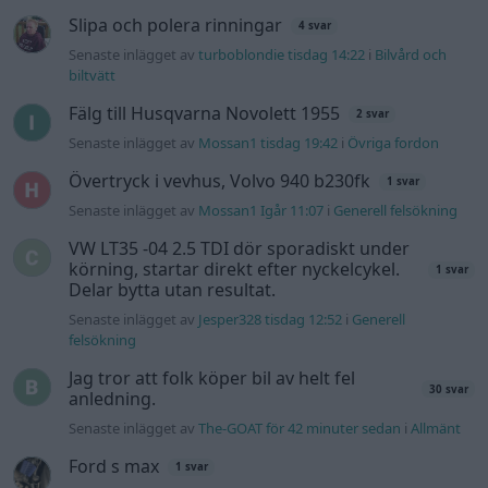
Senaste inlägget av
Jesper328 tisdag 12:52
i
Generell
felsökning
Jag tror att folk köper bil av helt fel
30 svar
anledning.
Senaste inlägget av
The-GOAT för 42 minuter sedan
i
Allmänt
Ford s max
1 svar
Senaste inlägget av
nucken måndag 06:31
i
Motorteknik
(Grundläggande)
940 92 ABS problem
2 svar
Senaste inlägget av
H-Karlsson måndag 16:23
i
Generell
felsökning
Inget bromstryck efter byte av bromsok
6 svar
(Golf V 1.6)
Senaste inlägget av
jaka54 för 9 timmar sedan
i
Chassi,
bromsar, transmission och däck
Hög tomgång och höga avgasvärden
2 svar
Senaste inlägget av
Jbreitholtz måndag 11:09
i
Generell