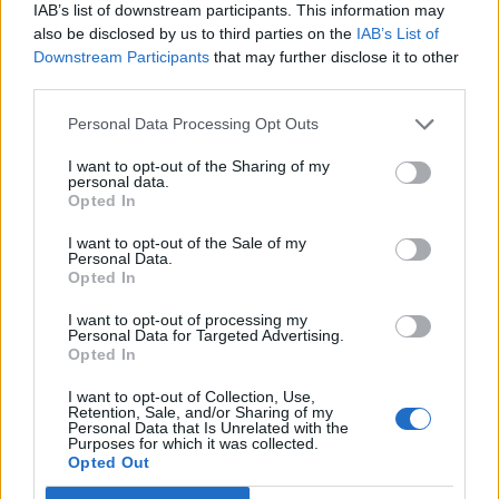
IAB’s list of downstream participants. This information may
339
10 juli 25
20
11
also be disclosed by us to third parties on the
IAB’s List of
Volkswagen Passat 3C
Downstream Participants
that may further disclose it to other
"Slowmotion"
(2008)
third parties.
KickFoot2009
Personal Data Processing Opt Outs
13 833 visningar
52 kommentarer
43
24 aug. 17
15
I want to opt-out of the Sharing of my
personal data.
Opted In
Lotus Elise 111rs (2005)
pelle75
I want to opt-out of the Sale of my
Personal Data.
27 250 visningar
191 kommentarer
Opted In
262
22 juli 08
18
4
I want to opt-out of processing my
Personal Data for Targeted Advertising.
Opted In
Ferrari F430
"4RE Performance"
(2008)
I want to opt-out of Collection, Use,
Freddan84
Retention, Sale, and/or Sharing of my
Personal Data that Is Unrelated with the
Purposes for which it was collected.
43 803 visningar
50 kommentarer
Opted Out
85
20
2