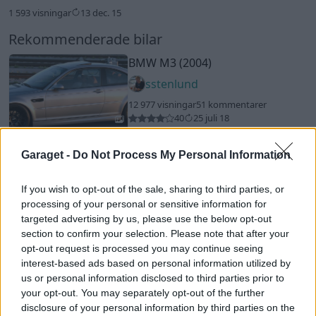
1 593 visningar
13 dec. 15
Rekommenderade bilar
BMW M3 (2004)
sstenlund
12 977 visningar
51 kommentarer
40
25 juli 18
10
Garaget -
Do Not Process My Personal Information
Nissan Skyline R33 GTS25T
"fasthihi"
(1996)
If you wish to opt-out of the sale, sharing to third parties, or
fasthihi
processing of your personal or sensitive information for
47 145 visningar
442 kommentarer
targeted advertising by us, please use the below opt-out
326
28 april 09
20
3
section to confirm your selection. Please note that after your
opt-out request is processed you may continue seeing
Skoda Fabia vRS
"Skodmissile"
interest-based ads based on personal information utilized by
(2011)
us or personal information disclosed to third parties prior to
FatManCustoms
your opt-out. You may separately opt-out of the further
disclosure of your personal information by third parties on the
68 518 visningar
64 kommentarer