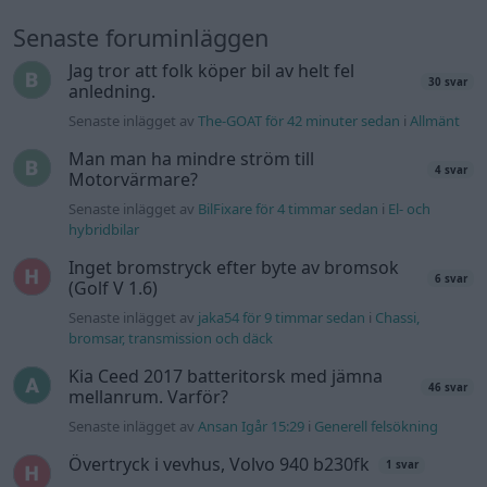
Senaste inlägget av
jaka54 för 9 timmar sedan
i
Chassi,
bromsar, transmission och däck
Kia Ceed 2017 batteritorsk med jämna
46 svar
mellanrum. Varför?
Senaste inlägget av
Ansan Igår 15:29
i
Generell felsökning
Övertryck i vevhus, Volvo 940 b230fk
1 svar
Senaste inlägget av
Mossan1 Igår 11:07
i
Generell felsökning
Fälg till Husqvarna Novolett 1955
2 svar
Senaste inlägget av
Mossan1 tisdag 19:42
i
Övriga fordon
Slipa och polera rinningar
4 svar
Senaste inlägget av
turboblondie tisdag 14:22
i
Bilvård och
biltvätt
VW LT35 -04 2.5 TDI dör sporadiskt under
körning, startar direkt efter nyckelcykel.
1 svar
Delar bytta utan resultat.
Senaste inlägget av
Jesper328 tisdag 12:52
i
Generell
felsökning