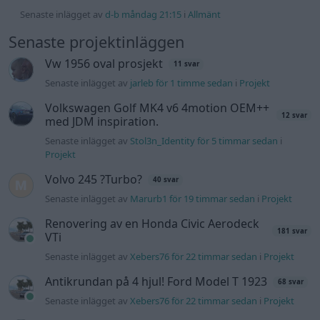
Senaste inlägget av
Marurb1 för 19 timmar sedan
i
Projekt
Renovering av en Honda Civic Aerodeck
181 svar
VTi
Senaste inlägget av
Xebers76 för 22 timmar sedan
i
Projekt
Antikrundan på 4 hjul! Ford Model T 1923
68 svar
Senaste inlägget av
Xebers76 för 22 timmar sedan
i
Projekt
Manta b som ska räddas (kaross eller
120 svar
delar sökes)
Senaste inlägget av
Tyfors Igår 17:48
i
Projekt
Camaro som bruksbil?!
56 svar
Senaste inlägget av
Ev_volvo142 Igår 09:02
i
Projekt
Volvo 740 GLT Långtids Projekt
46 svar
Senaste inlägget av
RubenRutegard tisdag 19:47
i
Projekt
Volvo 142 Elkonvertering Elbil
848 svar
Senaste inlägget av
Ev_volvo142 måndag 19:16
i
Projekt