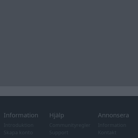
Övrig
information
Övrigt
Tips och
förslag
Felanmälan
®
GARAGET
v13.2 Copyright © 2001-2026 Garaget Media AB