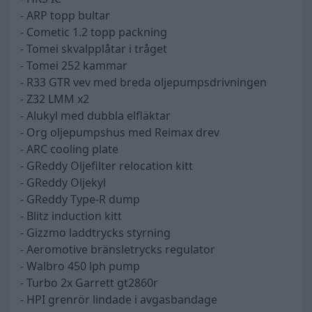
- ARP topp bultar
- Cometic 1.2 topp packning
- Tomei skvalpplåtar i tråget
- Tomei 252 kammar
- R33 GTR vev med breda oljepumpsdrivningen
- Z32 LMM x2
- Alukyl med dubbla elfläktar
- Org oljepumpshus med Reimax drev
- ARC cooling plate
- GReddy Oljefilter relocation kitt
- GReddy Oljekyl
- GReddy Type-R dump
- Blitz induction kitt
- Gizzmo laddtrycks styrning
- Aeromotive bränsletrycks regulator
- Walbro 450 lph pump
- Turbo 2x Garrett gt2860r
- HPI grenrör lindade i avgasbandage