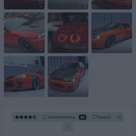
3
3
1
16
1
7
2
Kommentera
Favorit
84