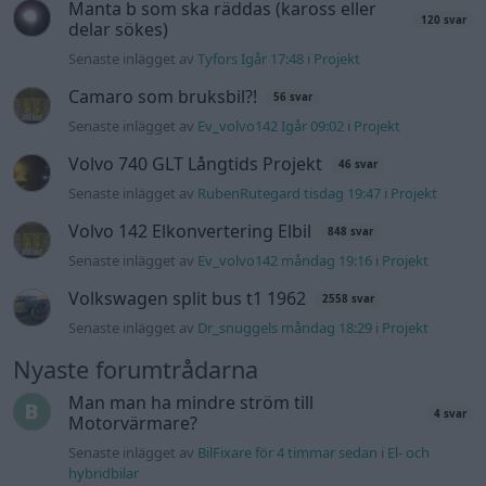
Volkswagen split bus t1 1962
2558 svar
Senaste inlägget av
Dr_snuggels måndag 18:29
i
Projekt
Nyaste forumtrådarna
Man man ha mindre ström till
4 svar
Motorvärmare?
Senaste inlägget av
BilFixare för 4 timmar sedan
i
El- och
hybridbilar
Slipa och polera rinningar
4 svar
Senaste inlägget av
turboblondie tisdag 14:22
i
Bilvård och
biltvätt
Fälg till Husqvarna Novolett 1955
2 svar
Senaste inlägget av
Mossan1 tisdag 19:42
i
Övriga fordon
Övertryck i vevhus, Volvo 940 b230fk
1 svar
Senaste inlägget av
Mossan1 Igår 11:07
i
Generell felsökning
VW LT35 -04 2.5 TDI dör sporadiskt under
körning, startar direkt efter nyckelcykel.
1 svar
Delar bytta utan resultat.