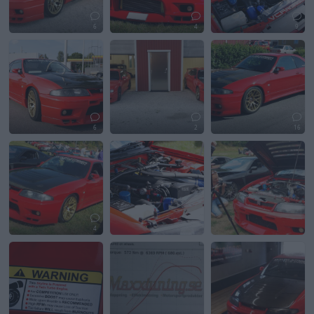
6
4
9
6
2
16
4