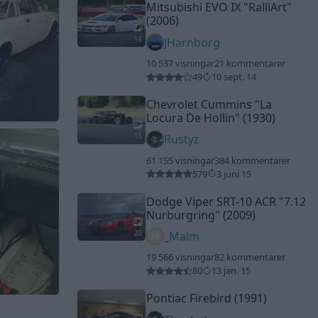
Mitsubishi EVO IX
"RalliArt"
(2006)
14
JHarnborg
10 537 visningar
21 kommentarer
49
10 sept. 14
Chevrolet Cummins
"La
Locura De Hollin"
(1930)
15
Rustyz
61 155 visningar
384 kommentarer
579
3 juni 15
Dodge Viper SRT-10 ACR
"7.12
Nurburgring"
(2009)
20
_Malm
19 566 visningar
82 kommentarer
80
13 jan. 15
Pontiac Firebird (1991)