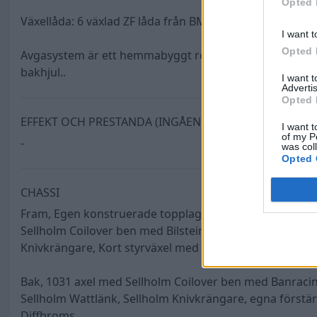
Opted 
Växellåda: 6 växlad ZF låda från BMW diesel med AP 2 
I want t
Opted 
Avgasystem är ett hemmabyggt rör i 3", med 2 små däm
bakhjul..
I want 
Advertis
Opted 
EFFEKT OCH PRESTANDA (INGÅENDE)
I want t
of my P
-
was col
Opted 
CHASSI
Fram, Egen konstruerade topplagringar med 10mm först
Sellholm Coilover ben med Bilstein banracing preppade 
Knivkrängare, Kort styrväxel med servo från Bowie.
Bak, 1031 axel med Sellholm Coilover ben med Banracin
Sellholm Wattlänk, Sellholm Knivkrängare, egna förstär
Diffbroms.