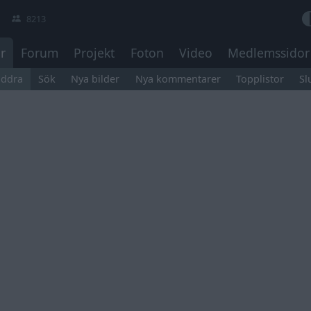
8213
r
Forum
Projekt
Foton
Video
Medlemssidor
äddra
Sök
Nya bilder
Nya kommentarer
Topplistor
Sl