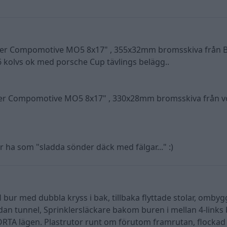
ller Compomotive MO5 8x17" , 355x32mm bromsskiva från
 kolvs ok med porsche Cup tävlings belägg..
ller Compomotive MO5 8x17" , 330x28mm bromsskiva från v
a som "sladda sönder däck med fälgar..." :)
bur med dubbla kryss i bak, tillbaka flyttade stolar, ombyg
n tunnel, Sprinklersläckare bakom buren i mellan 4-links 
RTA lägen. Plastrutor runt om förutom framrutan, flockad