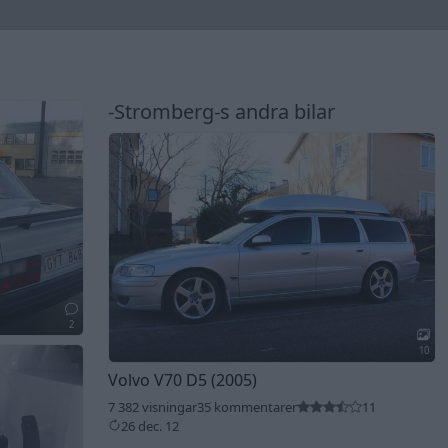
-Stromberg-s andra bilar
2
10
Volvo V70 D5 (2005)
7 382 visningar
35 kommentarer
11
26 dec. 12