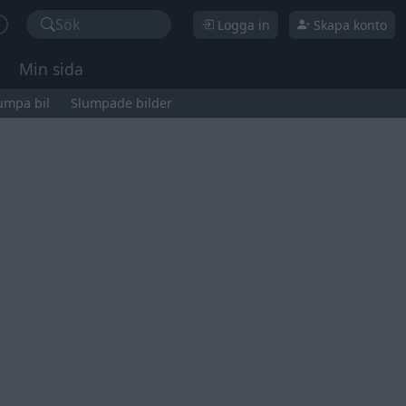
Sök
Logga in
Skapa konto
Min sida
umpa bil
Slumpade bilder