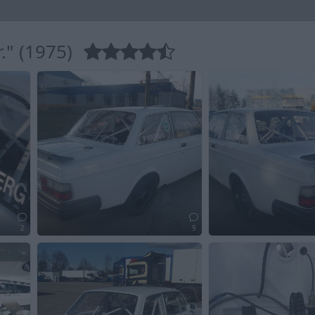
." (1975)
2
9