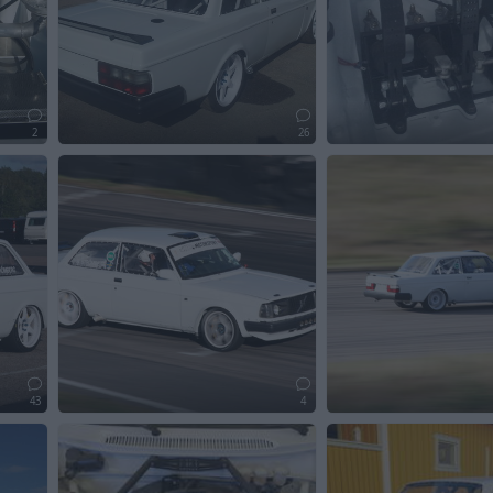
2
26
43
4