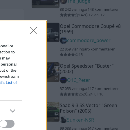
The_Judge
20
38 242 visningar
148 kommentarer
142
12 jan. 12
Opel Commodore Coupé v8
(1969)
20
commodore_power
sonal or
22 859 visningar
6 kommentarer
ection to
15
ou may
 personal
Opel Speedster
"Buster"
out of the
(2002)
 downstream
20
O1C_Peter
B’s List of
37 053 visningar
117 kommentarer
262
24 juli 16
Saab 9-3 SS Vector
"Green
Poison"
(2005)
20
Sunken-NSR
99 083 visningar
617 kommentarer