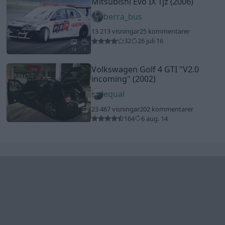
Senaste foruminläggen
Ni som kör HEV eller PHEV ? är ni nöjda?
3 svar
Senaste inlägget av
Mossan1 för 16 minuter sedan
i
El- och
hybridbilar
Bestyckningsfundering. Zenith INAT 35/40
2 svar
förgasare
Senaste inlägget av
Mossan1 för 56 minuter sedan
i
Motorteknik (Avancerad)
BMW 523i Touring E61, 2007. Hjulhuset
1 svar
lägre på höger sida.
Senaste inlägget av
Bjerre för 2 timmar sedan
i
Generell
felsökning
Jag tror att folk köper bil av helt fel
39 svar
anledning.