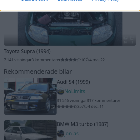
NoLimits
31 546 visningar
317 kommentarer
357
4 dec. 11
14
BMW M3 turbo (1987)
jon-as
60 969 visningar
539 kommentarer
593
25 juli 15
20
Volvo 142 DL
"Weberföttin"
(1971)
Thimmyboy
18 608 visningar
67 kommentarer
108
25 dec. 15
12
Volkswagen Golf 1,8t 20v (1991)
Rodban