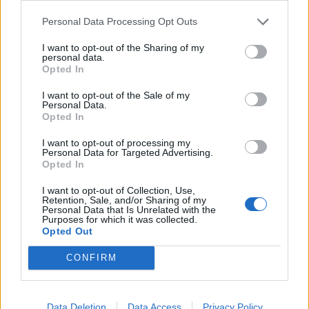
Personal Data Processing Opt Outs
I want to opt-out of the Sharing of my
personal data.
Opted In
I want to opt-out of the Sale of my
Personal Data.
Opted In
I want to opt-out of processing my
Personal Data for Targeted Advertising.
Opted In
I want to opt-out of Collection, Use,
Retention, Sale, and/or Sharing of my
Personal Data that Is Unrelated with the
10
3
Purposes for which it was collected.
Opted Out
Toyota Supra (1994)
7 141 visningar
3 kommentarer
10
4 maj 22
CONFIRM
Rekommenderade bilar
Audi S4 (1999)
Data Deletion
Data Access
Privacy Policy