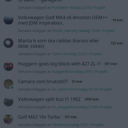
Senaste inlägget av
Bjerre för 2 timmar sedan
i
Generell
felsökning
Bestyckningsfundering. Zenith INAT 35/40
2 svar
förgasare
Senaste inlägget av
Mossan1 för 56 minuter sedan
i
Motorteknik (Avancerad)
ID 4 vs EX 40 ?
6 svar
Senaste inlägget av
The-GOAT för 4 timmar sedan
i
El- och
hybridbilar
Ni som kör HEV eller PHEV ? är ni nöjda?
3 svar
Senaste inlägget av
Mossan1 för 16 minuter sedan
i
El- och
hybridbilar
244 motorbyte till d5252t
Senaste inlägget av
Jeppegaming fredag 00:53
i
Motorteknik
(Avancerad)
Passat -13 2.0tdi DSG Växellåda bråkar
10 svar
Senaste inlägget av
The-GOAT torsdag 20:54
i
Generell
felsökning