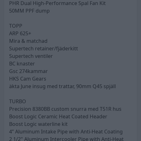
PHR Dual High-Performance Spal Fan Kit
50MM PPF dump
TOPP
ARP 625+
Mira & matchad
Supertech retainer/fjäderkitt
Supertech ventiler
BC knaster
Gsc 274kammar
HKS Cam Gears
äkta June insug med trattar, 90mm Q45 spjäll
TURBO
Precision 8380BB custom snurra med T51R hus
Boost Logic Ceramic Heat Coated Header
Boost Logic waterline kit
4” Aluminum Intake Pipe with Anti-Heat Coating
2 1/2" Aluminum Intercooler Pipe with Anti-Heat