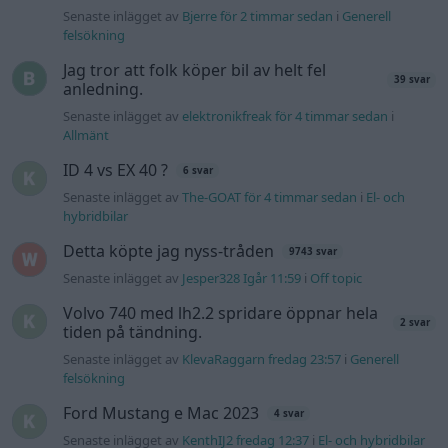
Passat -13 2.0tdi DSG Växellåda bråkar
10 svar
Senaste inlägget av
The-GOAT torsdag 20:54
i
Generell
felsökning
Senaste projektinläggen
Volvo Amazon 1965
85 svar
Senaste inlägget av
tomhjort för 9 minuter sedan
i
Projekt
A90 Supra
387 svar
Senaste inlägget av
Rikard_Persson för 2 timmar sedan
i
Projekt
Vw 1956 oval prosjekt
12 svar
Senaste inlägget av
jarleb för 17 timmar sedan
i
Projekt
Puttelitens projekt Audi S2 Avant. Back
900 svar
to basic. + garagefix.
Senaste inlägget av
Putteliten fredag 22:10
i
Projekt
Volkswagen Golf MK4 v6 4motion OEM++
14 svar
med JDM inspiration.