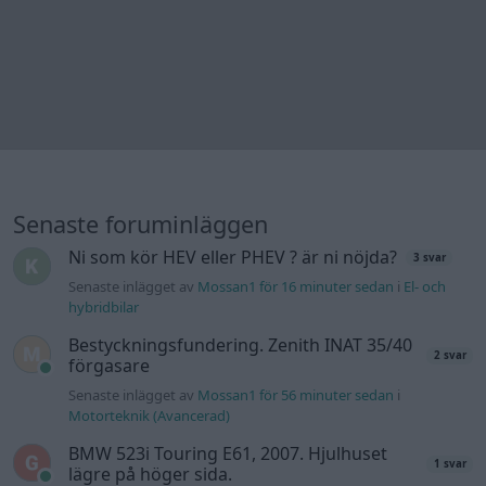
Senaste inlägget av
elektronikfreak för 4 timmar sedan
i
Allmänt
ID 4 vs EX 40 ?
6 svar
Senaste inlägget av
The-GOAT för 4 timmar sedan
i
El- och
hybridbilar
Detta köpte jag nyss-tråden
9743 svar
Senaste inlägget av
Jesper328 Igår 11:59
i
Off topic
Volvo 740 med lh2.2 spridare öppnar hela
2 svar
tiden på tändning.
Senaste inlägget av
KlevaRaggarn fredag 23:57
i
Generell
felsökning
Ford Mustang e Mac 2023
4 svar
Senaste inlägget av
KenthIJ2 fredag 12:37
i
El- och hybridbilar
244 motorbyte till d5252t
Senaste inlägget av
Jeppegaming fredag 00:53
i
Motorteknik
(Avancerad)