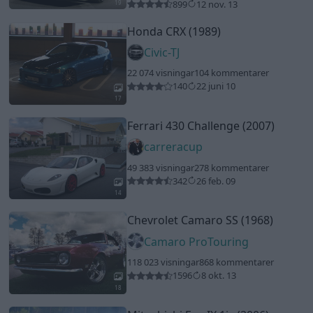
14
Chevrolet Camaro SS (1968)
Camaro ProTouring
118 023 visningar
868 kommentarer
1596
8 okt. 13
18
Mitsubishi Evo IX 1jz (2006)
berra_bus
13 213 visningar
25 kommentarer
32
26 juli 16
14
1
Volkswagen Golf 4 GTI
"V2.0
incoming"
(2002)
equal
23 467 visningar
202 kommentarer
164
6 aug. 14
13