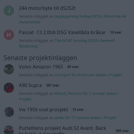
Senaste inlägget av
Stol3n_Identity fredag 10:06
i
Projekt
Manta b som ska räddas (kaross eller
122 svar
delar sökes)
Senaste inlägget av
Tyfors torsdag 23:25
i
Projekt
Huggern goes big block with 427 ZL-1!
551 svar
Senaste inlägget av
hugger69 torsdag 23:01
i
Projekt
Camaro som bruksbil?!
57 svar
Senaste inlägget av
Ev_volvo142 torsdag 22:10
i
Projekt
Volkswagen split bus t1 1962
2559 svar
Senaste inlägget av
Dr_snuggels torsdag 21:09
i
Projekt
Golf Mk2 16v Turbo
137 svar
Senaste inlägget av
16vt4m torsdag 19:51
i
Projekt
Nyaste forumtrådarna
BMW 523i Touring E61, 2007. Hjulhuset
1 svar
lägre på höger sida.