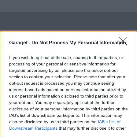
Gidlunds andra bilar
Garaget -
Do Not Process My Personal Information
If you wish to opt-out of the sale, sharing to third parties, or
processing of your personal or sensitive information for
targeted advertising by us, please use the below opt-out
section to confirm your selection. Please note that after your
opt-out request is processed you may continue seeing
interest-based ads based on personal information utilized by
us or personal information disclosed to third parties prior to
your opt-out. You may separately opt-out of the further
disclosure of your personal information by third parties on the
IAB’s list of downstream participants. This information may
20
1
also be disclosed by us to third parties on the
IAB’s List of
Chevrolet Chevelle (1966)
Downstream Participants
that may further disclose it to other
third parties.
13 204 visningar
5 kommentarer
13
9 aug. 21