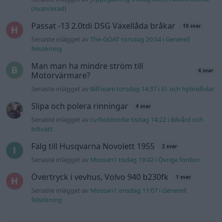
Information
Hjälp
Annonsera
Introduktion
Communityregler
Information
Skapa konto
Support
Kontakt
Integritetspolicy
och information
om användning
av cookies
Övrig
information
Övrigt
Tips och
förslag
Felanmälan
®
GARAGET
v13.2 Copyright © 2001-2026 Garaget Media AB