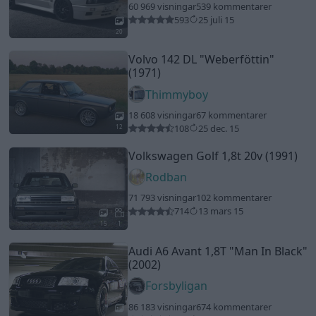
71 793 visningar
102 kommentarer
714
13 mars 15
15
1
Audi A6 Avant 1,8T
"Man In Black"
(2002)
Forsbyligan
86 183 visningar
674 kommentarer
899
12 nov. 13
19
Honda CRX (1989)
Civic-TJ
22 074 visningar
104 kommentarer
140
22 juni 10
17
Ferrari 430 Challenge (2007)
carreracup
49 383 visningar
278 kommentarer
342
26 feb. 09