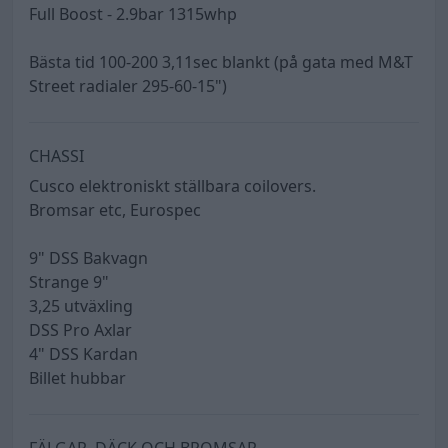
Full Boost - 2.9bar 1315whp
Bästa tid 100-200 3,11sec blankt (på gata med M&T
Street radialer 295-60-15")
CHASSI
Cusco elektroniskt ställbara coilovers.
Bromsar etc, Eurospec
9" DSS Bakvagn
Strange 9"
3,25 utväxling
DSS Pro Axlar
4" DSS Kardan
Billet hubbar
FÄLGAR, DÄCK OCH BROMSAR