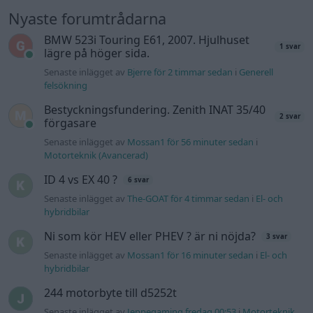
Man man ha mindre ström till
4 svar
Motorvärmare?
Senaste inlägget av
BilFixare torsdag 14:37
i
El- och hybridbilar
Slipa och polera rinningar
4 svar
Senaste inlägget av
turboblondie tisdag 14:22
i
Bilvård och
biltvätt
Fälg till Husqvarna Novolett 1955
2 svar
Senaste inlägget av
Mossan1 tisdag 19:42
i
Övriga fordon
Övertryck i vevhus, Volvo 940 b230fk
1 svar
Senaste inlägget av
Mossan1 onsdag 11:07
i
Generell
felsökning
Gå till forumet