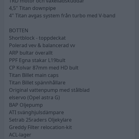
TRD motor och växellådskuddar
4,5" Titan downpipe
4" Titan avgas system från turbo med V-band
BOTTEN
Shortblock - toppdeckat
Polerad vev & balancerad vv
ARP bultar överallt
PPF Egna stakar L19bult
CP Kolvar 87mm med HD bult
Titan Billet main caps
Titan Billet spännhållare
Original vattenpump med stålblad
elservo (Opel astra G)
BAP Oljepump
ATI svänghjulsdämpare
Setrab 25raders Oljekylare
Greddy Filter relocation-kit
ACL-lager