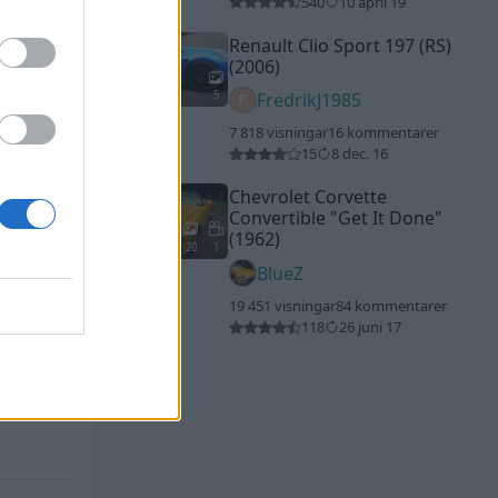
540
10 april 19
Renault Clio Sport 197 (RS)
(2006)
5
FredrikJ1985
7 818 visningar
16 kommentarer
15
8 dec. 16
Chevrolet Corvette
Convertible
"Get It Done"
(1962)
20
1
BlueZ
19 451 visningar
84 kommentarer
118
26 juni 17