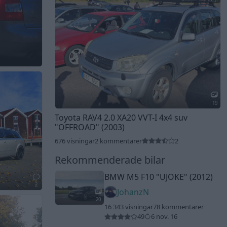
19
Toyota RAV4 2.0 XA20 VVT-I 4x4 suv
"OFFROAD"
(2003)
676 visningar
2 kommentarer
2
Rekommenderade bilar
BMW M5 F10
"UJOKE"
(2012)
2
JohanzN
20
16 343 visningar
78 kommentarer
49
6 nov. 16