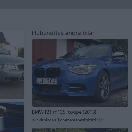
Hubenettes andra bilar
12
BMW f21 m135i coupé (2013)
467 visningar
6 kommentarer
2