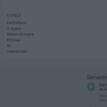
ÖVRIGT
Farthållare
4 ägare
Motorvärmare
Elhissar
AC
Svensksåld
Senast
Jag 
av h
Senas
seda