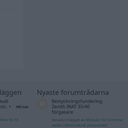
nläggen
Nyaste forumtrådarna
Audi
Bestyckningsfundering.
sic. +
Zenith INAT 35/40
900 svar
förgasare
liten för 18
Senaste inlägget av
Mossan1 för 6 timmar
sedan
i
Motorteknik (Avancerad)