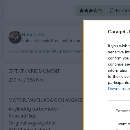
Komm
Garaget -
Hubenette
Hubenette hade bilen mellan september 2015 och februari 2016
If you wish 
6 438 visningar
(5 idag)
6 betyg
18 kommentarer
Uppdaterad 20 februar
sensitive in
confirm you
continue se
information 
EFFEKT / VRIDMOMENT
further disc
230 hk / 368 Nm
participants
Downstream 
MOTOR, VÄXELLÅDA OCH AVGASSYSTEM
4 cylindrig turbomotor
Persona
6 växlad låda
Original avgassystem
I want t
BSR Chippad steg 1