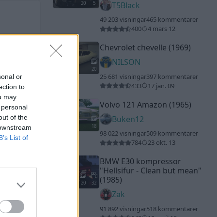
20
5
T5Black
49 203 visningar
465 kommentarer
400
4 mars 12
Chevrolet chevelle (1969)
NILSON
20
25 681 visningar
397 kommentarer
sonal or
433
17 jan. 09
ection to
ou may
Volvo 121 Amazon (1965)
 personal
out of the
Buken12
18
 downstream
98 022 visningar
509 kommentarer
B’s List of
784
23 okt. 13
BMW E30 kompressor
"Hellsifur - Clean but mean"
(1985)
20
32
Zak
91 892 visningar
518 kommentarer