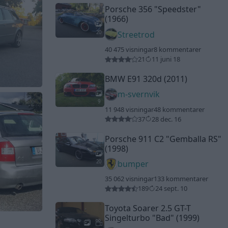
Porsche 356
"Speedster"
(1966)
20
Streetrod
40 475 visningar
8 kommentarer
21
11 juni 18
BMW E91 320d (2011)
m-svernvik
9
11 948 visningar
48 kommentarer
37
28 dec. 16
Porsche 911 C2
"Gemballa RS"
(1998)
20
bumper
35 062 visningar
133 kommentarer
189
24 sept. 10
Toyota Soarer 2.5 GT-T
Singelturbo
"Bad"
(1999)