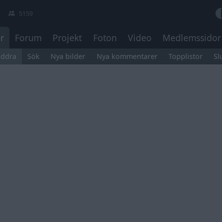
5159
r
Forum
Projekt
Foton
Video
Medlemssidor
äddra
Sök
Nya bilder
Nya kommentarer
Topplistor
Sl