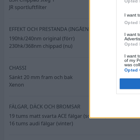
Opted 
JR sportluftfilter
I want t
Opted 
EFFEKT OCH PRESTANDA (INGÅENDE)
I want 
190hk/240nm original (förr)
Advertis
Opted 
230hk/368nm chippad (nu)
I want t
of my P
was col
CHASSI
Opted 
Sänkt 20 mm fram och bak
Xenon
FÄLGAR, DÄCK OCH BROMSAR
19 tums matt svarta ACE fälgar (sommar)
16 tums audi fälgar (vinter)