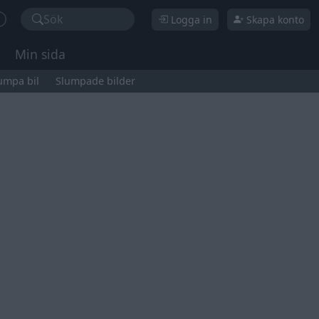
Sök
Logga in
Skapa konto
Min sida
umpa bil
Slumpade bilder