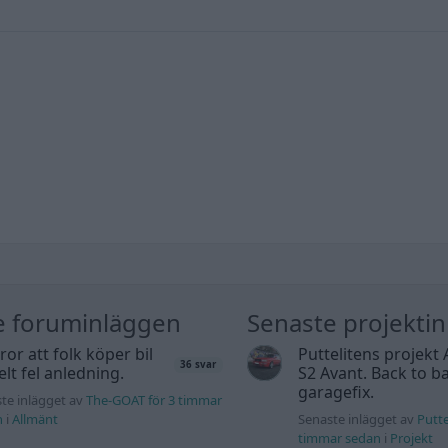
e foruminläggen
Senaste projekti
tror att folk köper bil
Puttelitens projekt 
36 svar
elt fel anledning.
S2 Avant. Back to ba
garagefix.
te inlägget av
The-GOAT för 3 timmar
n
i
Allmänt
Senaste inlägget av
Putte
timmar sedan
i
Projekt