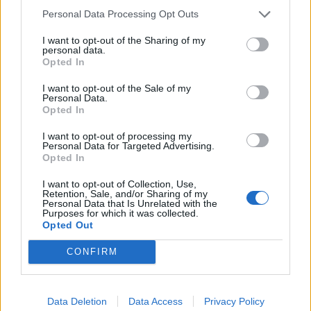
12 057 visningar
31 kommentarer
Personal Data Processing Opt Outs
51
11 dec. 16
10
I want to opt-out of the Sharing of my
personal data.
Volvo 850 T5 (1996)
Opted In
T_modee
I want to opt-out of the Sale of my
237 393 visningar
657 kommentarer
Personal Data.
2267
23 okt. 21
Opted In
20
1
I want to opt-out of processing my
Personal Data for Targeted Advertising.
Audi A3 Sportback 3,2L VR6 Q
Opted In
"DTM Facelift"
(2006)
TomBjorklund
I want to opt-out of Collection, Use,
Retention, Sale, and/or Sharing of my
Personal Data that Is Unrelated with the
19 548 visningar
66 kommentarer
Purposes for which it was collected.
52
10 nov. 17
15
Opted Out
Mitsubishi Lancer Evolution VIII
CONFIRM
"Stackes Racing"
(2004)
Stacke
9 765 visningar
8 kommentarer
Data Deletion
Data Access
Privacy Policy
13