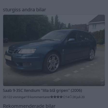
sturgiss andra bilar
20
Saab 9-3SC Xendium
"lilla blå gripen"
(2006)
20 122 visningar
19 kommentarer
14
28 juli 20
Rekommenderade bilar