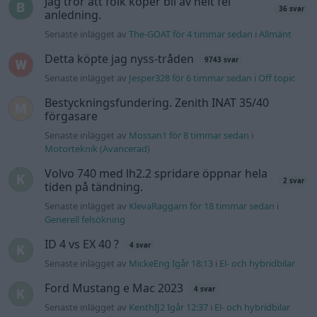
Senaste inlägget av
KlevaRaggarn för 18 timmar sedan
i
Generell felsökning
ID 4 vs EX 40 ?
4 svar
Senaste inlägget av
MickeEng Igår 18:13
i
El- och hybridbilar
Ford Mustang e Mac 2023
4 svar
Senaste inlägget av
KenthIJ2 Igår 12:37
i
El- och hybridbilar
Ni som kör HEV eller PHEV ? är ni nöjda?
Senaste inlägget av
kaykay Igår 07:23
i
El- och hybridbilar
244 motorbyte till d5252t
Senaste inlägget av
Jeppegaming Igår 00:53
i
Motorteknik
(Avancerad)
Passat -13 2.0tdi DSG Växellåda bråkar
10 svar
Senaste inlägget av
The-GOAT torsdag 20:54
i
Generell
felsökning
Man man ha mindre ström till
4 svar
Motorvärmare?