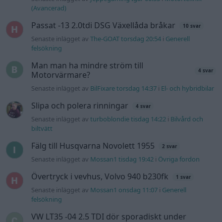
Fälg till Husqvarna Novolett 1955
2 svar
Senaste inlägget av
Mossan1 tisdag 19:42
i
Övriga fordon
Övertryck i vevhus, Volvo 940 b230fk
1 svar
Senaste inlägget av
Mossan1 onsdag 11:07
i
Generell
felsökning
VW LT35 -04 2.5 TDI dör sporadiskt under
körning, startar direkt efter nyckelcykel.
1 svar
Delar bytta utan resultat.
Senaste inlägget av
Jesper328 tisdag 12:52
i
Generell
felsökning
Gå till forumet