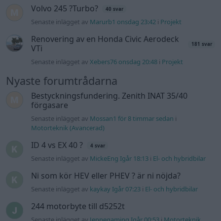
ID 4 vs EX 40 ?
4 svar
Senaste inlägget av
MickeEng Igår 18:13
i
El- och hybridbilar
Ni som kör HEV eller PHEV ? är ni nöjda?
Senaste inlägget av
kaykay Igår 07:23
i
El- och hybridbilar
244 motorbyte till d5252t
Senaste inlägget av
Jeppegaming Igår 00:53
i
Motorteknik
(Avancerad)
Passat -13 2.0tdi DSG Växellåda bråkar
10 svar
Senaste inlägget av
The-GOAT torsdag 20:54
i
Generell
felsökning
Man man ha mindre ström till
4 svar
Motorvärmare?
Senaste inlägget av
BilFixare torsdag 14:37
i
El- och hybridbilar
Slipa och polera rinningar
4 svar
Senaste inlägget av
turboblondie tisdag 14:22
i
Bilvård och
biltvätt