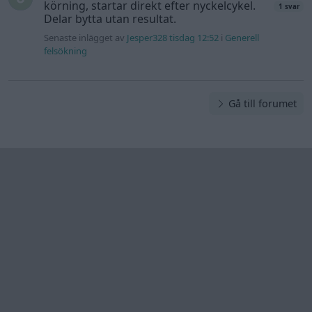
Information
Hjälp
Annonsera
Introduktion
Communityregler
Information
Skapa konto
Support
Kontakt
Integritetspolicy
och information
om användning
av cookies
Övrig
information
Övrigt
Tips och
förslag
Felanmälan
®
GARAGET
v13.2 Copyright © 2001-2026 Garaget Media AB