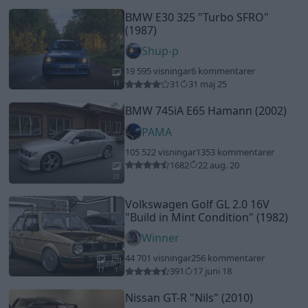
BMW E30 325
"Turbo SFRO"
(1987)
Shup-p
19 595 visningar
6 kommentarer
31
31 maj 25
15
BMW 745iA E65 Hamann (2002)
PAMA
105 522 visningar
1353 kommentarer
1682
22 aug. 20
20
Volkswagen Golf GL 2.0 16V
"Build in Mint Condition"
(1982)
Winner
44 701 visningar
256 kommentarer
391
17 juni 18
17
1
Nissan GT-R
"Nils"
(2010)