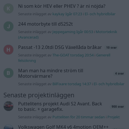
Senaste inlägget av
BilFixare torsdag 14:37
i
El- och hybridbilar
Senaste projektinläggen
Puttelitens projekt Audi S2 Avant. Back
900 svar
to basic. + garagefix.
Senaste inlägget av
Putteliten för 20 timmar sedan
i
Projekt
Volkswagen Golf MK4 v6 4motion OEM++
14 svar
med JDM inspiration.
Senaste inlägget av
Stol3n_Identity Igår 10:06
i
Projekt
Manta b som ska räddas (kaross eller
122 svar
delar sökes)
Senaste inlägget av
Tyfors torsdag 23:25
i
Projekt
Huggern goes big block with 427 ZL-1!
551 svar
Senaste inlägget av
hugger69 torsdag 23:01
i
Projekt
Camaro som bruksbil?!
57 svar
Senaste inlägget av
Ev_volvo142 torsdag 22:10
i
Projekt