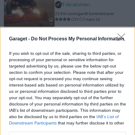
T-Airaksinen
23 916 visningar
40 kommentarer
51
7 mars 23
18
Volkswagen Golf MKV GTI
Garaget -
Do Not Process My Personal Information
"Spiken"
(2005)
GTI_Jocke
If you wish to opt-out of the sale, sharing to third parties, or
processing of your personal or sensitive information for
37 800 visningar
431 kommentarer
357
27 maj 14
targeted advertising by us, please use the below opt-out
17
section to confirm your selection. Please note that after your
Mercedes E55 AMG (1998)
opt-out request is processed you may continue seeing
interest-based ads based on personal information utilized by
e55boy
us or personal information disclosed to third parties prior to
19 217 visningar
153 kommentarer
your opt-out. You may separately opt-out of the further
187
22 aug. 09
disclosure of your personal information by third parties on the
8
IAB’s list of downstream participants. This information may
also be disclosed by us to third parties on the
IAB’s List of
Saab 92B
"Svensk Tiger"
(1955)
Downstream Participants
that may further disclose it to other
mussepigg66
third parties.