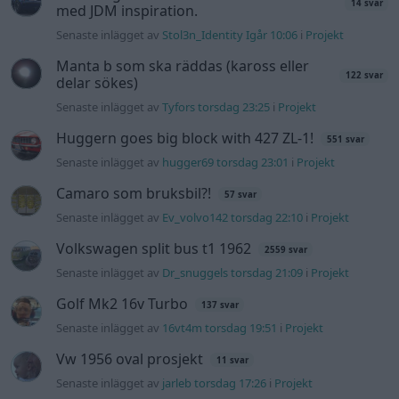
Volkswagen split bus t1 1962
2559 svar
Senaste inlägget av
Dr_snuggels torsdag 21:09
i
Projekt
Golf Mk2 16v Turbo
137 svar
Senaste inlägget av
16vt4m torsdag 19:51
i
Projekt
Vw 1956 oval prosjekt
11 svar
Senaste inlägget av
jarleb torsdag 17:26
i
Projekt
Volvo 245 ?Turbo?
40 svar
Senaste inlägget av
Marurb1 onsdag 23:42
i
Projekt
Renovering av en Honda Civic Aerodeck
181 svar
VTi
Senaste inlägget av
Xebers76 onsdag 20:48
i
Projekt
Nyaste forumtrådarna
Bestyckningsfundering. Zenith INAT 35/40
förgasare
Senaste inlägget av
Mossan1 för 8 timmar sedan
i
Motorteknik (Avancerad)