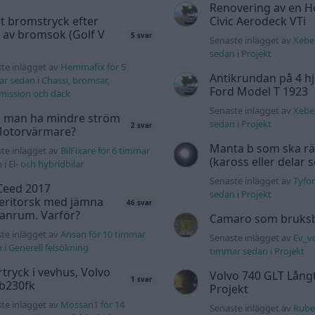
Renovering av en 
t bromstryck efter
Civic Aerodeck VTi
 av bromsok (Golf V
5 svar
Senaste inlägget av
Xebe
sedan
i
Projekt
te inlägget av
Hemmafix för 5
Antikrundan på 4 hj
ar sedan
i
Chassi, bromsar,
Ford Model T 1923
mission och däck
Senaste inlägget av
Xebe
 man ha mindre ström
sedan
i
Projekt
2 svar
 Motorvärmare?
Manta b som ska r
te inlägget av
BilFixare för 6 timmar
(kaross eller delar 
n
i
El- och hybridbilar
Senaste inlägget av
Tyfor
Ceed 2017
sedan
i
Projekt
eritorsk med jämna
46 svar
anrum. Varför?
Camaro som bruksbi
te inlägget av
Ansan för 10 timmar
Senaste inlägget av
Ev_vo
n
i
Generell felsökning
timmar sedan
i
Projekt
tryck i vevhus, Volvo
Volvo 740 GLT Lång
1 svar
 b230fk
Projekt
te inlägget av
Mossan1 för 14
Senaste inlägget av
Rube