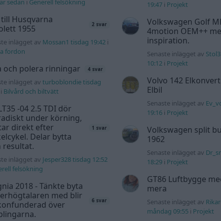
ar sedan
i
Generell felsökning
19:47
i
Projekt
 till Husqvarna
Volkswagen Golf M
2 svar
lett 1955
4motion OEM++ me
inspiration.
te inlägget av
Mossan1 tisdag 19:42
i
a fordon
Senaste inlägget av
Stol3
10:12
i
Projekt
a och polera rinningar
4 svar
Volvo 142 Elkonvert
te inlägget av
turboblondie tisdag
Elbil
i
Bilvård och biltvätt
Senaste inlägget av
Ev_v
T35 -04 2.5 TDI dör
19:16
i
Projekt
adiskt under körning,
tar direkt efter
Volkswagen split bu
1 svar
elcykel. Delar bytta
1962
 resultat.
Senaste inlägget av
Dr_s
te inlägget av
Jesper328 tisdag 12:52
18:29
i
Projekt
rell felsökning
GT86 Luftbygge me
gnia 2018 - Tänkte byta
mera
erhögtalaren med blir
6 svar
Senaste inlägget av
Rika
 konfunderad över
måndag 09:55
i
Projekt
lingarna.