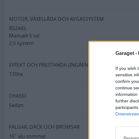
MOTOR, VÄXELLÅDA OCH AVGASSYSTEM
B5244S
Manuell 5 vxl
2,5 system
Garaget -
EFFEKT OCH PRESTANDA (INGÅENDE)
If you wish 
170hk
sensitive in
confirm you
continue se
information 
CHASSI
further disc
Sedan
participants
Downstream 
FÄLGAR, DÄCK OCH BROMSAR
16" alu sommar
Persona