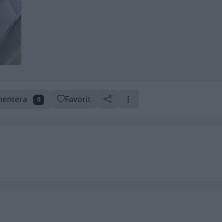
entera
Favorit
0