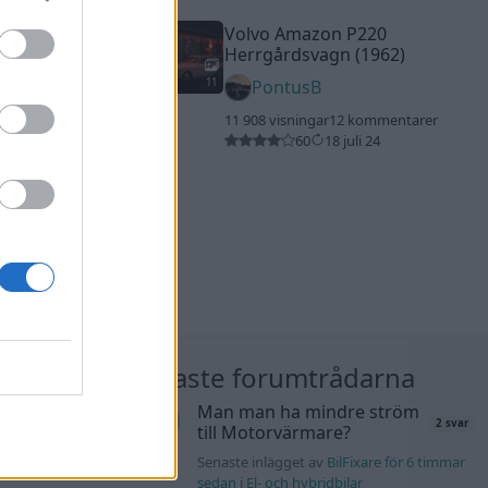
Volvo Amazon P220
Herrgårdsvagn (1962)
11
PontusB
11 908 visningar
12 kommentarer
60
18 juli 24
nläggen
Nyaste forumtrådarna
Man man ha mindre ström
40 svar
2 svar
till Motorvärmare?
rb1 för 2 timmar
Senaste inlägget av
BilFixare för 6 timmar
sedan
i
El- och hybridbilar