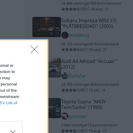
59 408 visningar
789 kommentarer
535
28 aug. 13
Subaru Impreza WRX STi
"PLÅTBREDDAD"
(2003)
19
3
tendency
26 103 visningar
67 kommentarer
87
26 sept. 21
Audi A4 Allroad
"Accuair"
sonal or
(2012)
ection to
19
ZumZar
ou may
 personal
33 700 visningar
39 kommentarer
80
19 okt. 16
out of the
 downstream
Toyota Supra
"MKIV
B’s List of
TwinTurbo"
(1996)
14
gosman
7 864 visningar
15 kommentarer
45
19 aug. 15