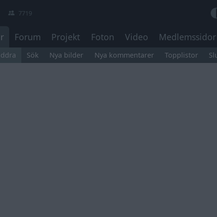
7719
r
Forum
Projekt
Foton
Video
Medlemssidor
äddra
Sök
Nya bilder
Nya kommentarer
Topplistor
Sl