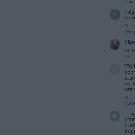
timm
Fälg
Novo
Senas
Övrig
Slip
Senas
14:22
VW L
spor
star
nyck
utan
Senas
i
Gene
Insi
cent
lite
kopp