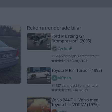
Rekommenderade bilar
Ford Mustang GT
"Kompressor"
(2005)
19
ZyclonE
31 296 visningar
9 kommentarer
17
30 juli 24
Toyota MR2
"Turbo"
(1995)
Alfman
10
11 127 visningar
2 kommentarer
18
26 feb. 22
Volvo 244 DL
"Volvo med
Toyota blir VOLTA"
(1975)
19
9