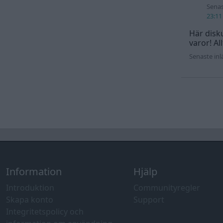
Senas
23:11
Här disku
varor! Al
Senaste in
Information
Hjälp
Introduktion
Communityregler
Skapa konto
Support
Integritetspolicy och