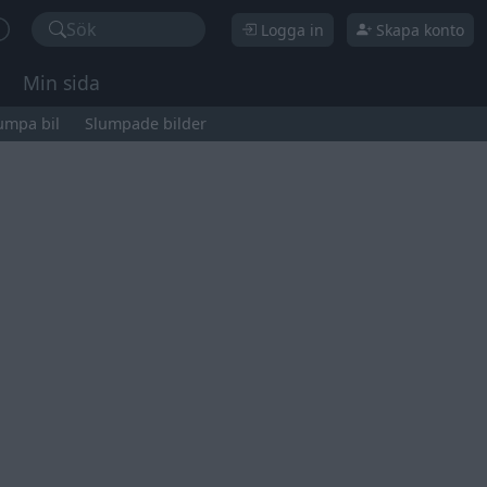
Sök
Logga in
Skapa konto
Min sida
umpa bil
Slumpade bilder