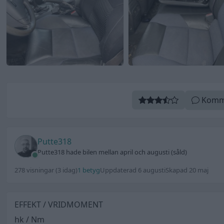
Komm
Putte318
Putte318 hade bilen mellan april och augusti (såld)
278 visningar
(3 idag)
1 betyg
Uppdaterad 6 augusti
Skapad 20 maj
EFFEKT / VRIDMOMENT
hk / Nm