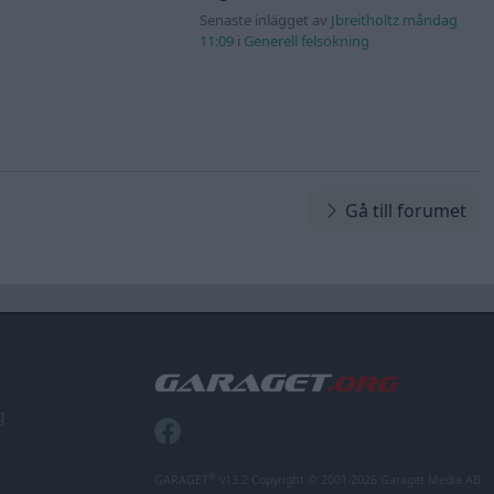
Senaste inlägget av
Jbreitholtz måndag
11:09
i
Generell felsökning
Gå till forumet
g
®
GARAGET
v13.2 Copyright © 2001-2026 Garaget Media AB