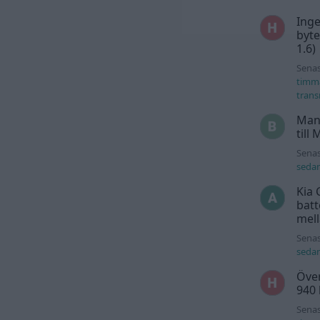
Inge
byte
1.6)
Senas
timm
trans
Man
till
Senas
seda
Kia 
batt
mell
Senas
seda
Över
940
Senas