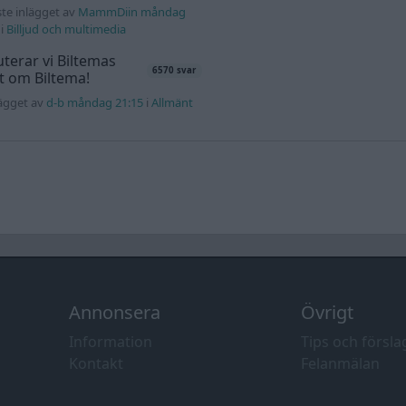
te inlägget av
MammDiin måndag
i
Billjud och multimedia
terar vi Biltemas
6570 svar
lt om Biltema!
lägget av
d-b måndag 21:15
i
Allmänt
Annonsera
Övrigt
Information
Tips och försla
Kontakt
Felanmälan