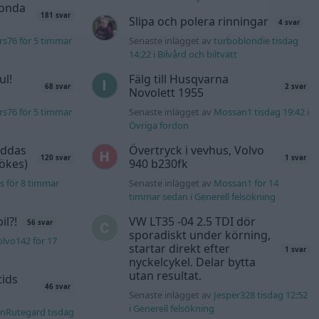
Honda
181 svar
Slipa och polera rinningar
4 svar
rs76 för 5 timmar
Senaste inlägget av
turboblondie tisdag
14:22
i
Bilvård och biltvätt
ul!
Fälg till Husqvarna
68 svar
2 svar
Novolett 1955
rs76 för 5 timmar
Senaste inlägget av
Mossan1 tisdag 19:42
i
Övriga fordon
äddas
Övertryck i vevhus, Volvo
120 svar
1 svar
sökes)
940 b230fk
s för 8 timmar
Senaste inlägget av
Mossan1 för 14
timmar sedan
i
Generell felsökning
l?!
VW LT35 -04 2.5 TDI dör
56 svar
sporadiskt under körning,
lvo142 för 17
startar direkt efter
1 svar
nyckelcykel. Delar bytta
utan resultat.
tids
46 svar
Senaste inlägget av
Jesper328 tisdag 12:52
i
Generell felsökning
nRutegard tisdag