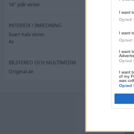
16" plåt vinter
I want t
Opted 
INTERIÖR / INREDNING
I want t
Svart halv skinn
Opted 
Ac
I want 
Advertis
Opted 
BILSTEREO OCH MULTIMEDIA
Original än
I want t
of my P
was col
Opted 
Senast
Jag 
av h
Senas
seda