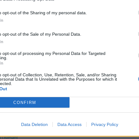
o opt-out of the Sharing of my personal data.
In
o opt-out of the Sale of my Personal Data.
In
to opt-out of processing my Personal Data for Targeted
ing.
In
o opt-out of Collection, Use, Retention, Sale, and/or Sharing
ersonal Data that Is Unrelated with the Purposes for which it
lected.
Out
CONFIRM
e foruminläggen
Senaste projekti
tror att folk köper bil
Volvo 245 ?Turbo?
22 svar
elt fel anledning.
Data Deletion
Data Access
Privacy Policy
Senaste inlägget av
Maru
te inlägget av
Jesper328 för 3 timmar
sedan
i
Projekt
n
i
Allmänt