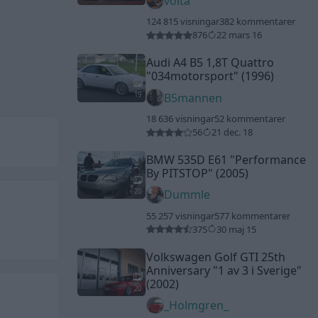
volta
124 815 visningar
382 kommentarer
876
22 mars 16
Audi A4 B5 1,8T Quattro
"034motorsport"
(1996)
19
B5mannen
18 636 visningar
52 kommentarer
56
21 dec. 18
BMW 535D E61
"Performance
By PITSTOP"
(2005)
20
Dummle
55 257 visningar
577 kommentarer
375
30 maj 15
Volkswagen Golf GTI 25th
Anniversary
"1 av 3 i Sverige"
(2002)
20
_Holmgren_