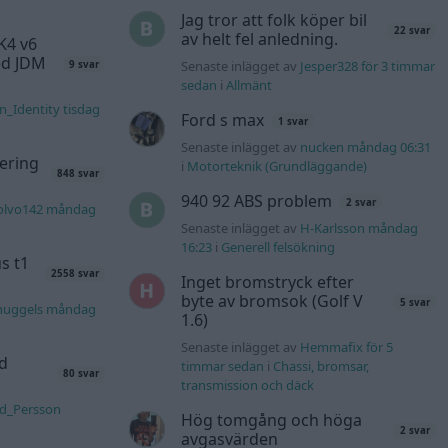
Jag tror att folk köper bil
22 svar
av helt fel anledning.
K4 v6
d JDM
Senaste inlägget av
Jesper328 för 3 timmar
9 svar
sedan
i
Allmänt
n_Identity tisdag
Ford s max
1 svar
Senaste inlägget av
nucken måndag 06:31
ering
i
Motorteknik (Grundläggande)
848 svar
940 92 ABS problem
2 svar
olvo142 måndag
Senaste inlägget av
H-Karlsson måndag
16:23
i
Generell felsökning
s t1
2558 svar
Inget bromstryck efter
byte av bromsok (Golf V
5 svar
nuggels måndag
1.6)
Senaste inlägget av
Hemmafix för 5
d
timmar sedan
i
Chassi, bromsar,
80 svar
transmission och däck
rd_Persson
Hög tomgång och höga
2 svar
avgasvärden