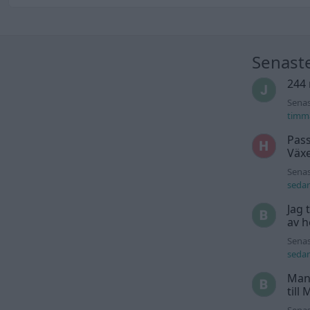
Senast
244 
Senas
timm
Pass
Växe
Senas
seda
Jag 
av h
Senas
seda
Man
till