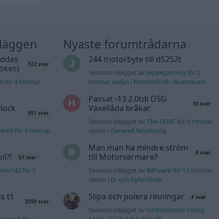
nläggen
Nyaste forumtrådarna
äddas
244 motorbyte till d5252t
122 svar
sökes)
Senaste inlägget av
Jeppegaming för 2
s för 4 timmar
timmar sedan
i
Motorteknik (Avancerad)
Passat -13 2.0tdi DSG
10 svar
lock
Växellåda bråkar
551 svar
Senaste inlägget av
The-GOAT för 6 timmar
er69 för 4 timmar
sedan
i
Generell felsökning
Man man ha mindre ström
4 svar
l?!
till Motorvärmare?
57 svar
lvo142 för 5
Senaste inlägget av
BilFixare för 12 timmar
sedan
i
El- och hybridbilar
s t1
Slipa och polera rinningar
4 svar
2559 svar
Senaste inlägget av
turboblondie tisdag