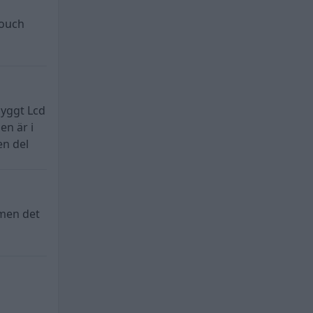
touch
byggt Lcd
en är i
en del
 men det