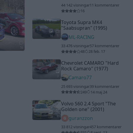
44 142 visningar
11 kommentarer
16
Toyota Supra MK4
"Saabsupran"
(1995)
14
1
ML-RACING
33 476 visningar
57 kommentarer
16
48
28 feb. 17
Chevrolet CAMARO
"Hard
Rock Camaro"
(1977)
3
Camaro77
25 693 visningar
39 kommentarer
249
14 maj 24
Volvo S60 2.4 Sport
"The
Golden one"
(2001)
18
5
guranzzon
33 812 visningar
457 kommentarer
331
8 sept. 13