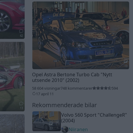
42
19
Opel Astra Bertone Turbo Cab
"Nytt
utsende 2010"
(2002)
58 604 visningar
748 kommentarer
594
17 april 11
Rekommenderade bilar
13
Volvo S60 Sport
"ChallengeR"
(2004)
13
1
Niiranen