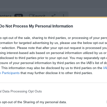
ntera
Favorit
321
Do Not Process My Personal Information
to opt-out of the sale, sharing to third parties, or processing of your per
formation for targeted advertising by us, please use the below opt-out s
r selection. Please note that after your opt-out request is processed y
er
10 utmärkelser
Uppdaterad 9 februari 2012
Skapad 25 maj 2007
eing interest-based ads based on personal information utilized by us or
disclosed to third parties prior to your opt-out. You may separately opt-
losure of your personal information by third parties on the IAB’s list of
. This information may also be disclosed by us to third parties on the
IA
Participants
that may further disclose it to other third parties.
l Data Processing Opt Outs
ipor rostfritt hela vägen
o opt-out of the Sharing of my personal data.