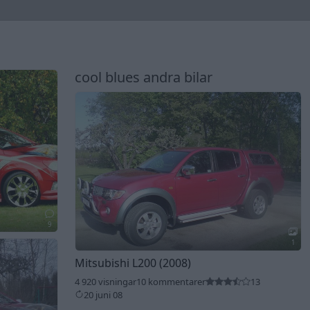
cool blues andra bilar
9
1
Mitsubishi L200 (2008)
4 920 visningar
10 kommentarer
13
20 juni 08