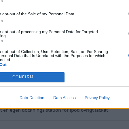
In
o opt-out of the Sale of my Personal Data.
att uppdateras men då i form av ett snyggt lackat motor
In
to opt-out of processing my Personal Data for Targeted
ing.
In
o opt-out of Collection, Use, Retention, Sale, and/or Sharing
ersonal Data that Is Unrelated with the Purposes for which it
lected.
Out
CONFIRM
Data Deletion
Data Access
Privacy Policy
rsökt få in dom på ett snyggt sätt tja själv nöjd sen klädda
 en egen docknings station för ipod övrigt lackat