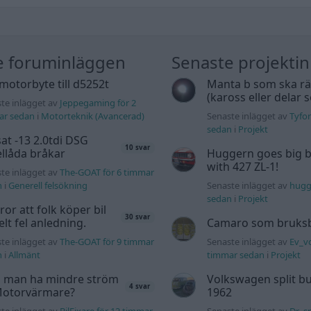
e foruminläggen
Senaste projekti
motorbyte till d5252t
Manta b som ska r
(kaross eller delar 
te inlägget av
Jeppegaming för 2
ar sedan
i
Motorteknik (Avancerad)
Senaste inlägget av
Tyfor
sedan
i
Projekt
at -13 2.0tdi DSG
10 svar
llåda bråkar
Huggern goes big b
with 427 ZL-1!
te inlägget av
The-GOAT för 6 timmar
n
i
Generell felsökning
Senaste inlägget av
hugg
sedan
i
Projekt
tror att folk köper bil
30 svar
elt fel anledning.
Camaro som bruksbi
te inlägget av
The-GOAT för 9 timmar
Senaste inlägget av
Ev_vo
n
i
Allmänt
timmar sedan
i
Projekt
 man ha mindre ström
Volkswagen split bu
4 svar
 Motorvärmare?
1962