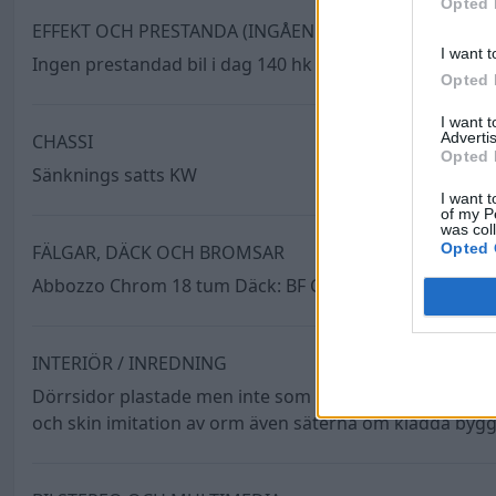
Opted 
EFFEKT OCH PRESTANDA (INGÅENDE)
I want t
Ingen prestandad bil i dag 140 hk 230 Nm Men kommer 
Opted 
I want 
Advertis
CHASSI
Opted 
Sänknings satts KW
I want t
of my P
was col
Opted 
FÄLGAR, DÄCK OCH BROMSAR
Abbozzo Chrom 18 tum Däck: BF Coodrich 225/35-18
INTERIÖR / INREDNING
Dörrsidor plastade men inte som alla andra ut åt utan fö
och skin imitation av orm även säterna om klädda byggt