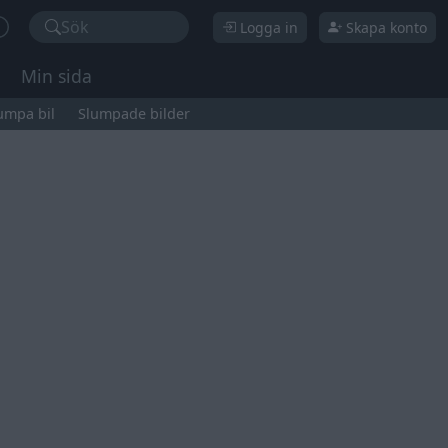
Sök
Logga in
Skapa konto
Min sida
umpa bil
Slumpade bilder