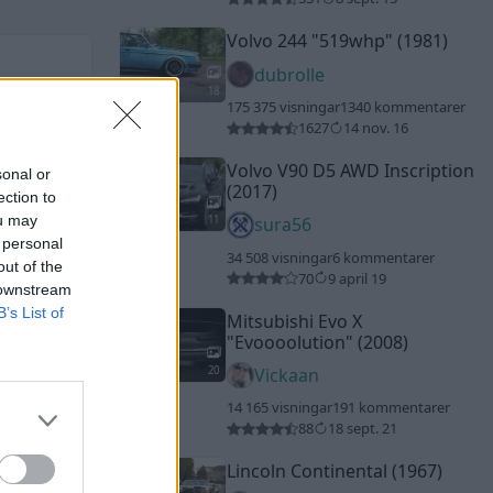
Volvo 244
"519whp"
(1981)
dubrolle
18
175 375 visningar
1340 kommentarer
1627
14 nov. 16
Volvo V90 D5 AWD Inscription
sonal or
(2017)
ection to
ou may
11
sura56
 personal
34 508 visningar
6 kommentarer
out of the
70
9 april 19
 downstream
B’s List of
Mitsubishi Evo X
"Evoooolution"
(2008)
20
Vickaan
14 165 visningar
191 kommentarer
88
18 sept. 21
Lincoln Continental (1967)