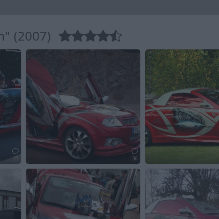
n" (2007)
23
36