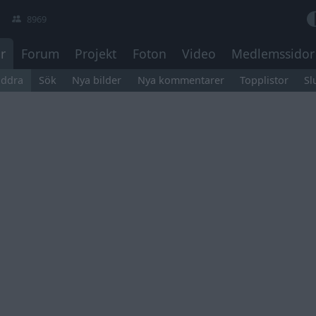
8969
r
Forum
Projekt
Foton
Video
Medlemssidor
äddra
Sök
Nya bilder
Nya kommentarer
Topplistor
Sl