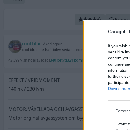
Komme
Garaget -
cool blue
Åkeri ägare
If you wish 
cool blue har haft bilen sedan december 2006
sensitive in
confirm you
42 399 visningar
(3 idag)
340 betyg
321 kommentarer
3 videos
33 favorit
continue se
information 
further disc
EFFEKT / VRIDMOMENT
participants
140 hk / 230 Nm
Downstream 
MOTOR, VÄXELLÅDA OCH AVGASSYSTEM
Persona
Motor orginal avgassysten om byggt av Feritta dubbla p
I want t