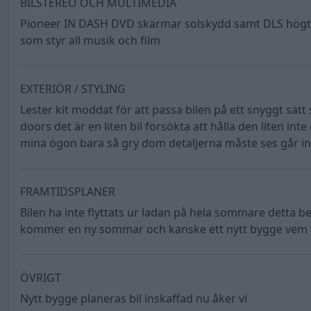
BILSTEREO OCH MULTIMEDIA
Pioneer IN DASH DVD skärmar solskydd samt DLS högtalare
som styr all musik och film
EXTERIÖR / STYLING
Lester kit moddat för att passa bilen på ett snyggt sätt
doors det är en liten bil försökta att hålla den liten in
mina ögon bara så gry dom detaljerna måste ses går inte
FRAMTIDSPLANER
Bilen ha inte flyttats ur ladan på hela sommare detta ber
kommer en ny sommar och kanske ett nytt bygge vem 
ÖVRIGT
Nytt bygge planeras bil inskaffad nu åker vi