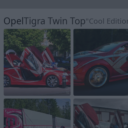
Opel
Tigra Twin Top
"Cool Editio
10