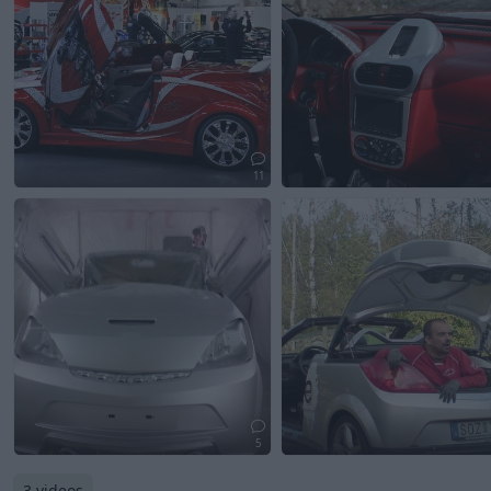
11
5
3 videos