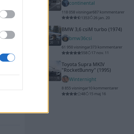
continental
19
118 058 visningar
687 kommentarer
rum
1353
26 jan. 20
BMW 3,6 csiM turbo (1974)
bmw36csi
20
1
61 950 visningar
373 kommentarer
558
17 nov. 11
Toyota Supra MKIV
"RocketBunny"
(1995)
6
Winternight
8 855 visningar
10 kommentarer
48
15 maj 16
 i skinn