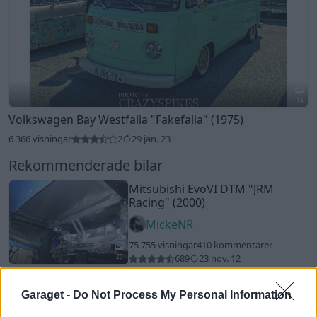
14
Volkswagen Bay Westfalia
"Fakefalia"
(1975)
6 366 visningar
2
29 jan. 23
Rekommenderade bilar
Mitsubishi EvoVI DTM
"JRM
Racing"
(2000)
MickeNR
75 755 visningar
410 kommentarer
689
23 nov. 12
20
BMW 525I (2005)
Garaget -
Do Not Process My Personal Information
Astroid