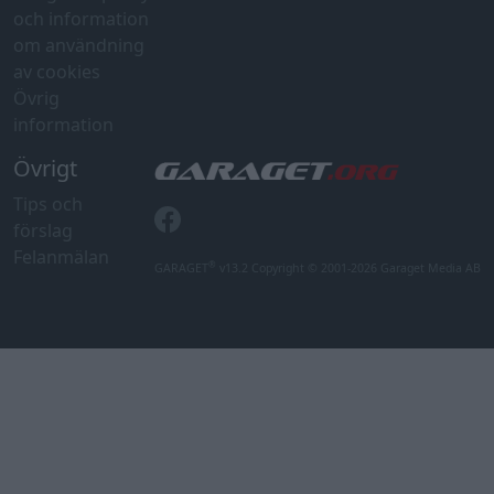
och information
om användning
av cookies
Övrig
information
Övrigt
Tips och
förslag
Felanmälan
®
GARAGET
v13.2 Copyright © 2001-2026 Garaget Media AB