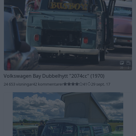
20
2
Volkswagen Bay Dubbelhytt
"2074cc"
(1970)
24 653 visningar
42 kommentarer
41
29 sept. 17