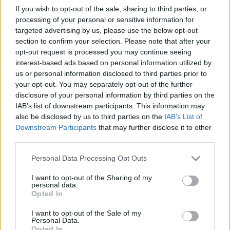
27 709 visningar
218 kommentarer
If you wish to opt-out of the sale, sharing to third parties, or
241
31 okt. 11
processing of your personal or sensitive information for
14
targeted advertising by us, please use the below opt-out
section to confirm your selection. Please note that after your
Nissan Skyline R34 GTR
"Gojira
opt-out request is processed you may continue seeing
NiZmo"
(2000)
interest-based ads based on personal information utilized by
Skyliner
us or personal information disclosed to third parties prior to
your opt-out. You may separately opt-out of the further
10 117 visningar
32 kommentarer
disclosure of your personal information by third parties on the
75
17 feb. 15
10
IAB’s list of downstream participants. This information may
Volkswagen Golf Cabriolet MK1
also be disclosed by us to third parties on the
IAB’s List of
"White Edition"
(1991)
Downstream Participants
that may further disclose it to other
third parties.
Sten54
6 889 visningar
8
Personal Data Processing Opt Outs
5
I want to opt-out of the Sharing of my
personal data.
Dodge SRT-4
"Ingen j..vla neon"
Opted In
(2005)
Evilmopar
I want to opt-out of the Sale of my
Personal Data.
26 608 visningar
241 kommentarer
Opted In