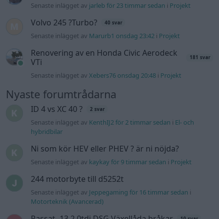
Senaste inlägget av
jarleb för 23 timmar sedan
i
Projekt
Volvo 245 ?Turbo?
40 svar
Senaste inlägget av
Marurb1 onsdag 23:42
i
Projekt
Renovering av en Honda Civic Aerodeck
181 svar
VTi
Senaste inlägget av
Xebers76 onsdag 20:48
i
Projekt
Nyaste forumtrådarna
ID 4 vs XC 40 ?
2 svar
Senaste inlägget av
KenthIJ2 för 2 timmar sedan
i
El- och
hybridbilar
Ni som kör HEV eller PHEV ? är ni nöjda?
Senaste inlägget av
kaykay för 9 timmar sedan
i
Projekt
244 motorbyte till d5252t
Senaste inlägget av
Jeppegaming för 16 timmar sedan
i
Motorteknik (Avancerad)
Passat -13 2.0tdi DSG Växellåda bråkar
10 svar