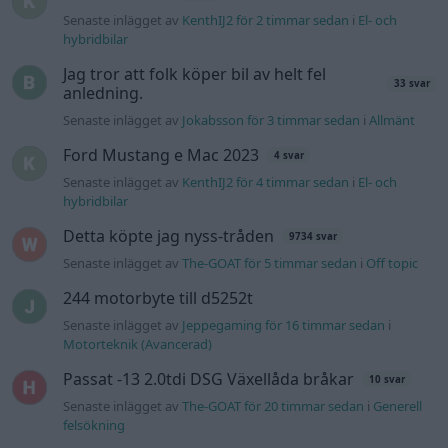
Senaste inlägget av
KenthIJ2 för 2 timmar sedan
i
El- och
hybridbilar
Jag tror att folk köper bil av helt fel
33 svar
anledning.
Senaste inlägget av
Jokabsson för 3 timmar sedan
i
Allmänt
Ford Mustang e Mac 2023
4 svar
Senaste inlägget av
KenthIJ2 för 4 timmar sedan
i
El- och
hybridbilar
Detta köpte jag nyss-tråden
9734 svar
Senaste inlägget av
The-GOAT för 5 timmar sedan
i
Off topic
244 motorbyte till d5252t
Senaste inlägget av
Jeppegaming för 16 timmar sedan
i
Motorteknik (Avancerad)
Passat -13 2.0tdi DSG Växellåda bråkar
10 svar
Senaste inlägget av
The-GOAT för 20 timmar sedan
i
Generell
felsökning