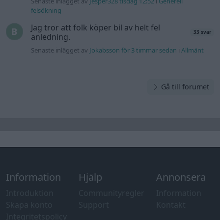
Senaste inlägget av
Jesper328 tisdag 12:52
i
Generell
felsökning
Jag tror att folk köper bil av helt fel
33 svar
anledning.
Senaste inlägget av
Jokabsson för 3 timmar sedan
i
Allmänt
Gå till forumet
Information
Hjälp
Annonsera
Introduktion
Communityregler
Information
Skapa konto
Support
Kontakt
Integritetspolicy