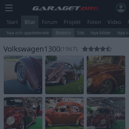
Start
Bilar
Forum
Projekt
Foton
Video
Nya och uppdaterade
Bläddra
Sök
Nya bilder
Nya 
Volkswagen
1300
(1967)
11
1
17