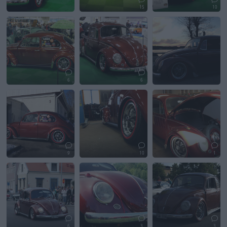
15
10
6
6
9
10
1
6
3
3