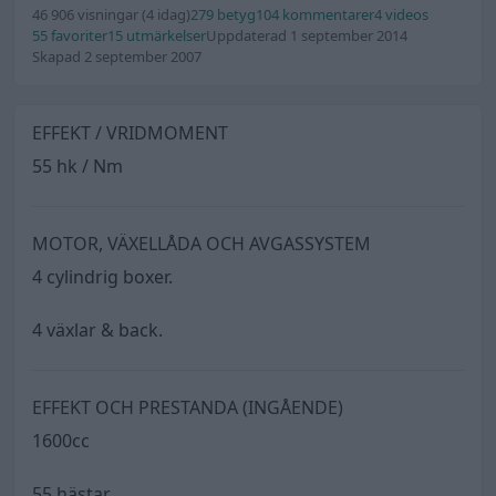
46 906 visningar
(4 idag)
279 betyg
104 kommentarer
4 videos
55 favoriter
15 utmärkelser
Uppdaterad 1 september 2014
Skapad 2 september 2007
EFFEKT / VRIDMOMENT
55 hk / Nm
MOTOR, VÄXELLÅDA OCH AVGASSYSTEM
4 cylindrig boxer.
4 växlar & back.
EFFEKT OCH PRESTANDA (INGÅENDE)
1600cc
55 hästar.