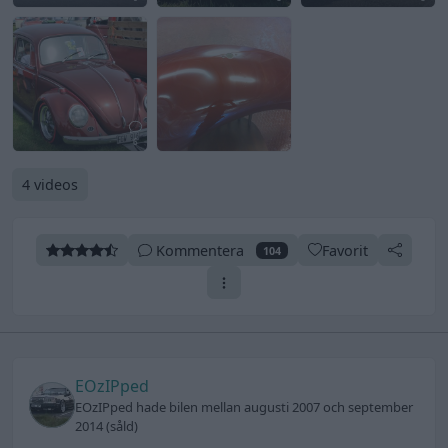
6
4 videos
Kommentera
Favorit
104
EOzIPped
EOzIPped hade bilen mellan augusti 2007 och september
2014 (såld)