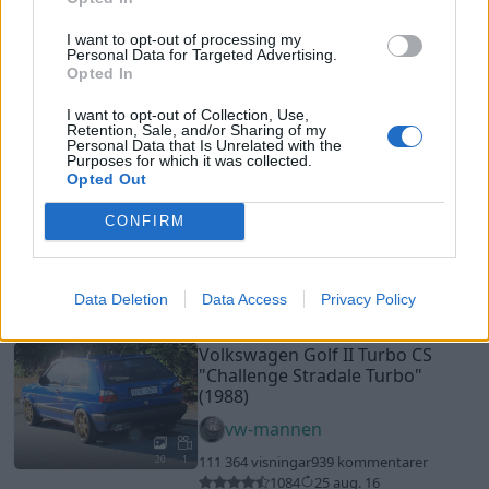
270
16 jan. 15
19
2
I want to opt-out of processing my
Dodge Polara 500
"505 Stroker 4-
Personal Data for Targeted Advertising.
Opted In
speed"
(1964)
Odmark
I want to opt-out of Collection, Use,
Retention, Sale, and/or Sharing of my
11 875 visningar
2 kommentarer
Personal Data that Is Unrelated with the
Purposes for which it was collected.
13
15 sept. 23
20
Opted Out
Opel Kadett C Sedan
"Metronik
CONFIRM
Edition"
(1974)
TruePower
30 654 visningar
57 kommentarer
Data Deletion
Data Access
Privacy Policy
157
30 dec. 16
19
Volkswagen Golf II Turbo CS
"Challenge Stradale Turbo"
(1988)
vw-mannen
111 364 visningar
939 kommentarer
20
1
1084
25 aug. 16