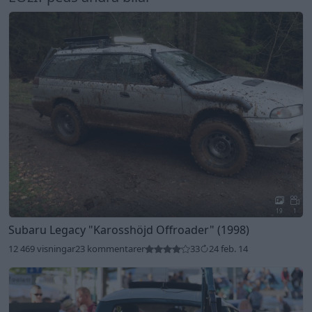
19
1
Subaru Legacy
"Karosshöjd Offroader"
(1998)
12 469 visningar
23 kommentarer
33
24 feb. 14