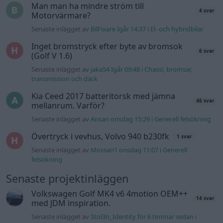
Man man ha mindre ström till
4 svar
Motorvärmare?
Senaste inlägget av
BilFixare Igår 14:37
i
El- och hybridbilar
Inget bromstryck efter byte av bromsok
6 svar
(Golf V 1.6)
Senaste inlägget av
jaka54 Igår 09:48
i
Chassi, bromsar,
transmission och däck
Kia Ceed 2017 batteritorsk med jämna
46 svar
mellanrum. Varför?
Senaste inlägget av
Ansan onsdag 15:29
i
Generell felsökning
Övertryck i vevhus, Volvo 940 b230fk
1 svar
Senaste inlägget av
Mossan1 onsdag 11:07
i
Generell
felsökning
Senaste projektinläggen
Volkswagen Golf MK4 v6 4motion OEM++
14 svar
med JDM inspiration.
Senaste inlägget av
Stol3n_Identity för 6 timmar sedan
i