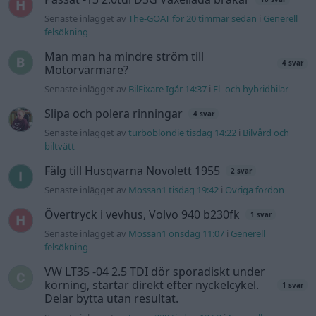
Senaste inlägget av
The-GOAT för 20 timmar sedan
i
Generell
felsökning
Man man ha mindre ström till
4 svar
Motorvärmare?
Senaste inlägget av
BilFixare Igår 14:37
i
El- och hybridbilar
Slipa och polera rinningar
4 svar
Senaste inlägget av
turboblondie tisdag 14:22
i
Bilvård och
biltvätt
Fälg till Husqvarna Novolett 1955
2 svar
Senaste inlägget av
Mossan1 tisdag 19:42
i
Övriga fordon
Övertryck i vevhus, Volvo 940 b230fk
1 svar
Senaste inlägget av
Mossan1 onsdag 11:07
i
Generell
felsökning
VW LT35 -04 2.5 TDI dör sporadiskt under
körning, startar direkt efter nyckelcykel.
1 svar
Delar bytta utan resultat.