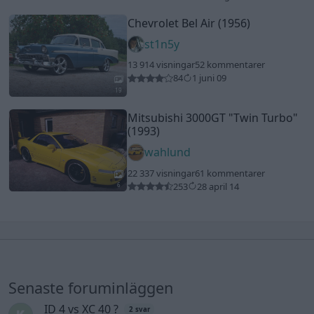
Chevrolet Bel Air (1956)
st1n5y
13 914 visningar
52 kommentarer
84
1 juni 09
19
Mitsubishi 3000GT
"Twin Turbo"
(1993)
wahlund
22 337 visningar
61 kommentarer
253
28 april 14
6
Senaste foruminläggen
ID 4 vs XC 40 ?
2 svar