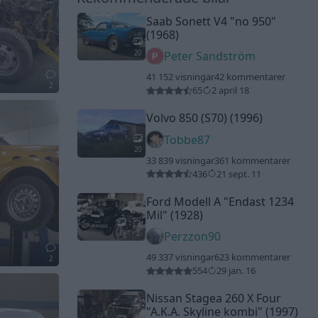
Saab Sonett V4
"no 950"
(1968)
20
Peter Sandström
41 152 visningar
42 kommentarer
2
65
2 april 18
Volvo 850 (S70) (1996)
Tobbe87
20
33 839 visningar
361 kommentarer
436
21 sept. 11
Ford Modell A
"Endast 1234
Mil"
(1928)
18
2
Perzzon90
49 337 visningar
623 kommentarer
2
554
29 jan. 16
Nissan Stagea 260 X Four
"A.K.A. Skyline kombi"
(1997)