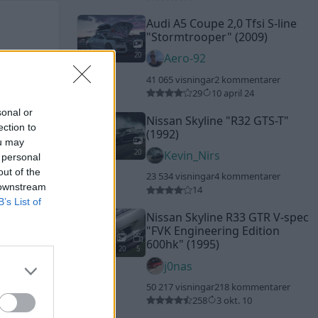
Audi A5 Coupe 2,0 Tfsi S-line
"Stormtrooper"
(2009)
20
Aero-92
41 065 visningar
2 kommentarer
29
10 april 24
sonal or
Nissan Skyline
"R32 GTS-T"
ection to
(1992)
ou may
20
Kevin_Nirs
 personal
out of the
23 534 visningar
4 kommentarer
 downstream
14
B’s List of
Nissan Skyline R33 GTR V-spec
"FVK Engineering Edition
600hk"
(1995)
20
5
j0nas
50 217 visningar
218 kommentarer
258
3 okt. 10