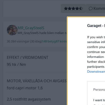
Komm
Garaget -
MR_GraySteelS
MR_GraySteelS hade bilen mellan november 2005 och januari 20
If you wish 
30 284 visningar
(30 idag)
148 betyg
87 kommentarer
14 favoriter
7 utmä
sensitive in
confirm you
continue se
information 
EFFEKT / VRIDMOMENT
further disc
95 hk / Nm
participants
Downstream 
MOTOR, VÄXELLÅDA OCH AVGASSYSTEM
ford capri motor 1,6
Persona
2,5 rostfritt avgassystem
I want t