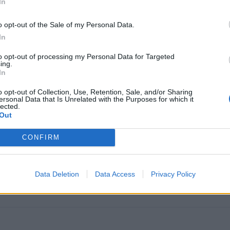
In
o opt-out of the Sale of my Personal Data.
In
to opt-out of processing my Personal Data for Targeted
ing.
In
o opt-out of Collection, Use, Retention, Sale, and/or Sharing
ersonal Data that Is Unrelated with the Purposes for which it
lected.
Out
CONFIRM
Data Deletion
Data Access
Privacy Policy
jäder i en kortad kadett B framvagn