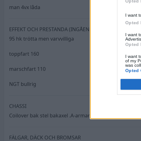
Opted 
man 4vx låda
I want t
Opted 
EFFEKT OCH PRESTANDA (INGÅENDE)
I want 
95 hk trötta men varvvilliga
Advertis
Opted 
toppfart 160
I want t
of my P
was col
marschfart 110
Opted 
NGT bullrig
CHASSI
Coilover bak stel bakaxel .A-armar fram tvärstäld bladf
FÄLGAR, DÄCK OCH BROMSAR