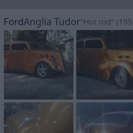
Ford
Anglia Tudor
"Hot rod" (195
6