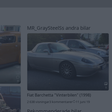
MR_GraySteelSs andra bilar
31
9
Fiat Barchetta
"Vinterbilen"
(1998)
2 638 visningar
3 kommentarer
11 juni 19
Rekommenderade bilar