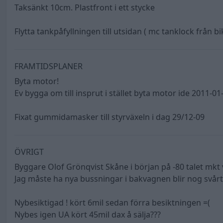
Taksänkt 10cm. Plastfront i ett stycke
Flytta tankpåfyllningen till utsidan ( mc tanklock från bik
FRAMTIDSPLANER
Byta motor!
Ev bygga om till insprut i stället byta motor ide 2011-01
Fixat gummidamasker till styrväxeln i dag 29/12-09
ÖVRIGT
Byggare Olof Grönqvist Skåne i början på -80 talet mkt
Jag måste ha nya bussningar i bakvagnen blir nog svårt a
Nybesiktigad ! kört 6mil sedan förra besiktningen =(
Nybes igen UA kört 45mil dax å sälja???