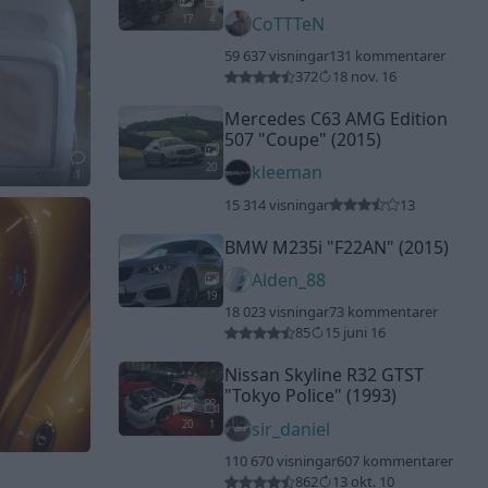
17
4
CoTTTeN
59 637 visningar
131 kommentarer
372
18 nov. 16
Mercedes C63 AMG Edition
507
"Coupe"
(2015)
20
kleeman
1
15 314 visningar
13
BMW M235i
"F22AN"
(2015)
Alden_88
19
18 023 visningar
73 kommentarer
85
15 juni 16
Nissan Skyline R32 GTST
"Tokyo Police"
(1993)
20
1
sir_daniel
110 670 visningar
607 kommentarer
862
13 okt. 10