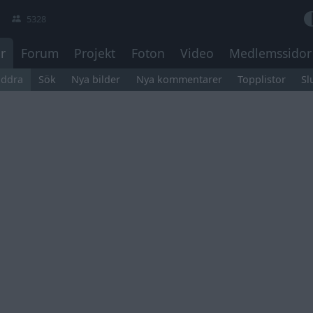
5328
r
Forum
Projekt
Foton
Video
Medlemssidor
äddra
Sök
Nya bilder
Nya kommentarer
Topplistor
Sl