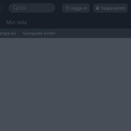
Sök
Logga in
Skapa konto
Min sida
umpa bil
Slumpade bilder