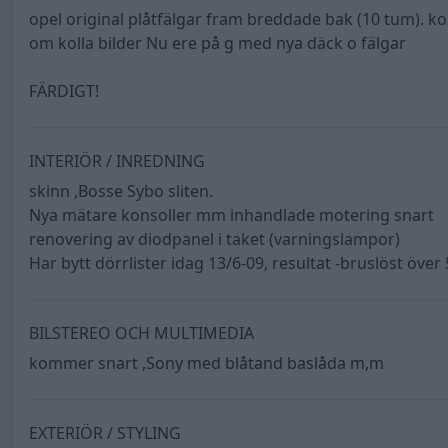
opel original plåtfälgar fram breddade bak (10 tum). 
om kolla bilder Nu ere på g med nya däck o fälgar
FÄRDIGT!
INTERIÖR / INREDNING
skinn ,Bosse Sybo sliten.
Nya mätare konsoller mm inhandlade motering snart
renovering av diodpanel i taket (varningslampor)
Har bytt dörrlister idag 13/6-09, resultat -bruslöst öve
BILSTEREO OCH MULTIMEDIA
kommer snart ,Sony med blåtand baslåda m,m
EXTERIÖR / STYLING