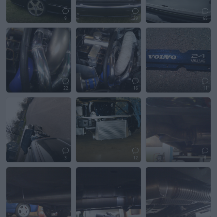
9
29
65
22
16
11
3
12
8