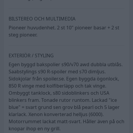
BILSTEREO OCH MULTIMEDIA
Pioneer huvudenhet. 2 st 10" pioneer basar + 2 st
steg pioneer.
EXTERIÖR / STYLING
Egen byggd bakspolier s90/v70 awd dubbla utblås.
Saabstylings s90 R-spoiler med s70 dimljus.
Sidokjolar från spoiler.se. Egen byggda ögonlock,
850 R vinge med kolfiberläpp och tak vinge.
Ombyggt tanklock, s80 sidoblinkers och USA
blinkers fram. Tonade rutor runtom. Lackad "ice
blue" = svart grund sen grov blå pearl och 5 lager
klarlack. Xenon konverterad helljus (6000).
Motorrummet lackat matt-svart. Håller även på och
knopar ihop en ny grill.