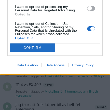
Volkswagen Golf MK6 GTI Edition
35
"Aint no half steppin"
(2012)
I want to opt-out of processing my
Personal Data for Targeted Advertising.
Zleem
Opted In
31 262 visningar
224 kommentarer
I want to opt-out of Collection, Use,
194
21 okt. 14
20
Retention, Sale, and/or Sharing of my
Personal Data that Is Unrelated with the
Purposes for which it was collected.
Opted Out
CONFIRM
Senaste foruminläggen
Data Deletion
Data Access
Privacy Policy
Detta köpte jag nyss-tråden
9735 svar
Senaste inlägget av
The-GOAT för 35 minuter sedan
i
Off topic
ID 4 vs EX 40 ?
4 svar
Senaste inlägget av
MickeEng för 1 timme sedan
i
El- och
hybridbilar
Jag tror att folk köper bil av helt fel
33 svar
anledning.