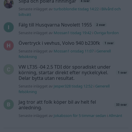
Slipa och polera rinningar
4 svar
Senaste inlägget av
turboblondie tisdag 14:22
i
Bilvård och
biltvätt
Fälg till Husqvarna Novolett 1955
2 svar
Senaste inlägget av
Mossan1 tisdag 19:42
i
Övriga fordon
Övertryck i vevhus, Volvo 940 b230fk
1 svar
Senaste inlägget av
Mossan1 onsdag 11:07
i
Generell
felsökning
VW LT35 -04 2.5 TDI dör sporadiskt under
körning, startar direkt efter nyckelcykel.
1 svar
Delar bytta utan resultat.
Senaste inlägget av
Jesper328 tisdag 12:52
i
Generell
felsökning
Jag tror att folk köper bil av helt fel
33 svar
anledning.
Senaste inlägget av
Jokabsson för 5 timmar sedan
i
Allmänt