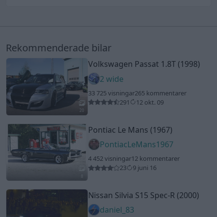
Rekommenderade bilar
Volkswagen Passat 1.8T (1998)
2 wide
33 725 visningar
265 kommentarer
291
12 okt. 09
20
Pontiac Le Mans (1967)
PontiacLeMans1967
4 452 visningar
12 kommentarer
23
9 juni 16
8
Nissan Silvia S15 Spec-R (2000)
daniel_83