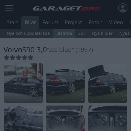
Start
Bilar
Forum
Projekt
Foton
Video
Nya och uppdaterade
Bläddra
Sök
Nya bilder
Nya 
Volvo
S90 3,0
"Ice blue" (1997)
270
126
21