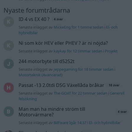
Nyaste forumtrådarna
ID 4 vs EX 40 ?
4 svar
Senaste inlägget av
MickeEng för 1 timme sedan
i
El- och
hybridbilar
Ni som kör HEV eller PHEV ? är ni nöjda?
Senaste inlägget av
kaykay för 12 timmar sedan
i
Projekt
244 motorbyte till d5252t
Senaste inlägget av
Jeppegaming för 18 timmar sedan
i
Motorteknik (Avancerad)
Passat -13 2.0tdi DSG Växellåda bråkar
10 svar
Senaste inlägget av
The-GOAT för 22 timmar sedan
i
Generell
felsökning
Man man ha mindre ström till
4 svar
Motorvärmare?
Senaste inlägget av
BilFixare Igår 14:37
i
El- och hybridbilar