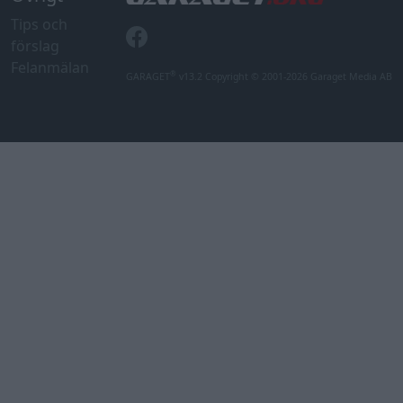
Tips och
förslag
Felanmälan
®
GARAGET
v13.2 Copyright © 2001-2026 Garaget Media AB