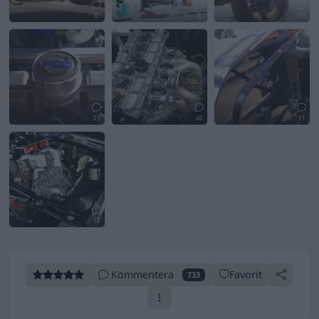
6
6
17
23
40
11
38
Kommentera
Favorit
733