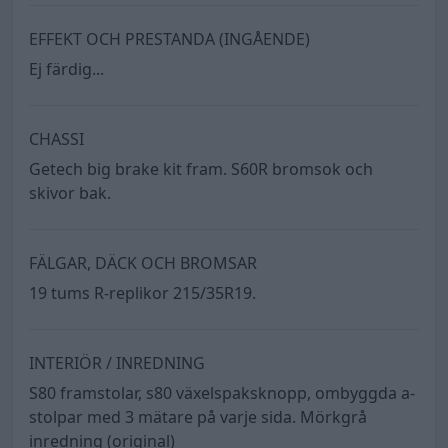
EFFEKT OCH PRESTANDA (INGÅENDE)
Ej färdig...
CHASSI
Getech big brake kit fram. S60R bromsok och
skivor bak.
FÄLGAR, DÄCK OCH BROMSAR
19 tums R-replikor 215/35R19.
INTERIÖR / INREDNING
S80 framstolar, s80 växelspaksknopp, ombyggda a-
stolpar med 3 mätare på varje sida. Mörkgrå
inredning (original)