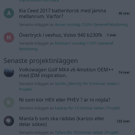
Kia Ceed 2017 batteritorsk med jämna
46 svar
mellanrum. Varför?
Senaste inlägget av
Ansan onsdag 15:29
i
Generell felsökning
Övertryck i vevhus, Volvo 940 b230fk
1 svar
Senaste inlägget av
Mossan1 onsdag 11:07
i
Generell
felsökning
Senaste projektinläggen
Volkswagen Golf MK4 v6 4motion OEM++
14 svar
med JDM inspiration.
Senaste inlägget av
Stol3n_Identity för 9 timmar sedan
i
Projekt
Ni som kör HEV eller PHEV ? är ni nöjda?
Senaste inlägget av
kaykay för 12 timmar sedan
i
Projekt
Manta b som ska räddas (kaross eller
122 svar
delar sökes)
Senaste inlägget av
Tyfors för 19 timmar sedan
i
Projekt