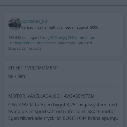
Karlsson_83
Karlsson_83 har haft bilen sedan augusti 2006
136 642 visningar
(7 idag)
915 betyg
733 kommentarer
205 favoriter
39 utmärkelser
Uppdaterad 2 augusti
Skapad 22 maj 2008
EFFEKT / VRIDMOMENT
hk / Nm
MOTOR, VÄXELLÅDA OCH AVGASSYSTEM
GS6-37BZ låda. Egen byggt 3,25" avgassystem med
twinpipe. 3" sportkatt och intercoler. S80 t6 motor.
Egen tillverkade tryckrör. BOSCH 044 bränslepump.