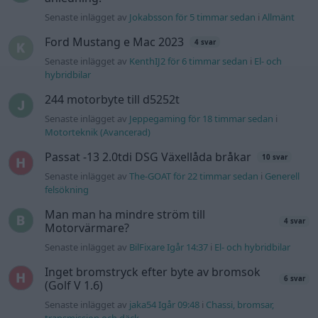
Senaste inlägget av
Jokabsson för 5 timmar sedan
i
Allmänt
Ford Mustang e Mac 2023
4 svar
Senaste inlägget av
KenthIJ2 för 6 timmar sedan
i
El- och
hybridbilar
244 motorbyte till d5252t
Senaste inlägget av
Jeppegaming för 18 timmar sedan
i
Motorteknik (Avancerad)
Passat -13 2.0tdi DSG Växellåda bråkar
10 svar
Senaste inlägget av
The-GOAT för 22 timmar sedan
i
Generell
felsökning
Man man ha mindre ström till
4 svar
Motorvärmare?
Senaste inlägget av
BilFixare Igår 14:37
i
El- och hybridbilar
Inget bromstryck efter byte av bromsok
6 svar
(Golf V 1.6)
Senaste inlägget av
jaka54 Igår 09:48
i
Chassi, bromsar,
transmission och däck