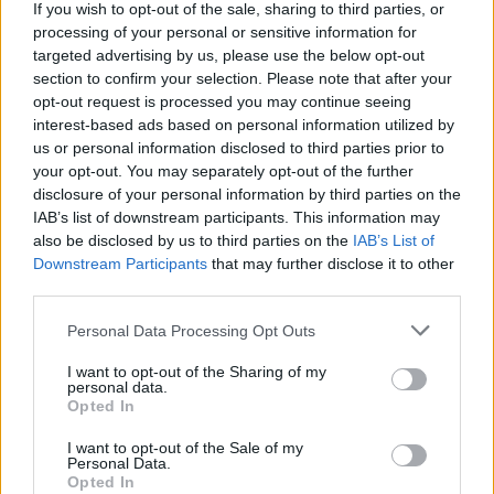
If you wish to opt-out of the sale, sharing to third parties, or
18
1
processing of your personal or sensitive information for
Nissan 180sx
"Dawndrifter"
targeted advertising by us, please use the below opt-out
(1996)
section to confirm your selection. Please note that after your
opt-out request is processed you may continue seeing
Potkin
interest-based ads based on personal information utilized by
38 172 visningar
284 kommentarer
us or personal information disclosed to third parties prior to
506
22 jan. 12
9
your opt-out. You may separately opt-out of the further
disclosure of your personal information by third parties on the
BMW 420d Gran Coupè M-sport
IAB’s list of downstream participants. This information may
xDrive
"RC-10"
(2016)
also be disclosed by us to third parties on the
IAB’s List of
MPerformance
Downstream Participants
that may further disclose it to other
third parties.
13 337 visningar
24 kommentarer
23
28 aug. 17
13
Personal Data Processing Opt Outs
Chevrolet Camaro SS/RS (1967)
I want to opt-out of the Sharing of my
Elektrosport
personal data.
Opted In
63 591 visningar
697 kommentarer
711
12 juni 16
I want to opt-out of the Sale of my
Personal Data.
13
Opted In