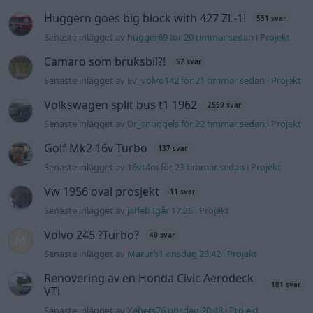
Huggern goes big block with 427 ZL-1!
551 svar
Senaste inlägget av
hugger69 för 20 timmar sedan
i
Projekt
Camaro som bruksbil?!
57 svar
Senaste inlägget av
Ev_volvo142 för 21 timmar sedan
i
Projekt
Volkswagen split bus t1 1962
2559 svar
Senaste inlägget av
Dr_snuggels för 22 timmar sedan
i
Projekt
Golf Mk2 16v Turbo
137 svar
Senaste inlägget av
16vt4m för 23 timmar sedan
i
Projekt
Vw 1956 oval prosjekt
11 svar
Senaste inlägget av
jarleb Igår 17:26
i
Projekt
Volvo 245 ?Turbo?
40 svar
Senaste inlägget av
Marurb1 onsdag 23:42
i
Projekt
Renovering av en Honda Civic Aerodeck
181 svar
VTi
Senaste inlägget av
Xebers76 onsdag 20:48
i
Projekt