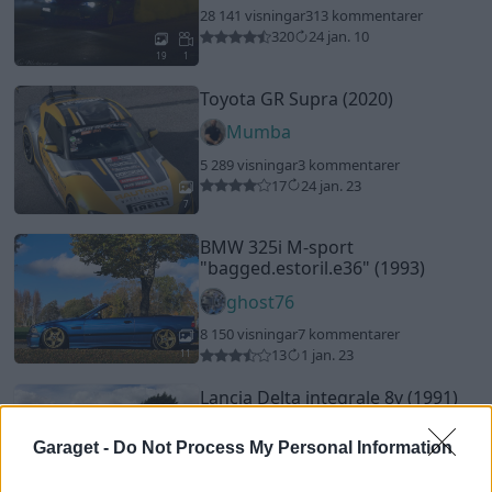
28 141 visningar
313 kommentarer
320
24 jan. 10
19
1
Toyota GR Supra (2020)
Mumba
5 289 visningar
3 kommentarer
17
24 jan. 23
7
BMW 325i M-sport
"bagged.estoril.e36"
(1993)
ghost76
8 150 visningar
7 kommentarer
13
1 jan. 23
11
Lancia Delta integrale 8v (1991)
BOLLOX
Garaget -
Do Not Process My Personal Information
17 239 visningar
75 kommentarer
102
7 okt. 16