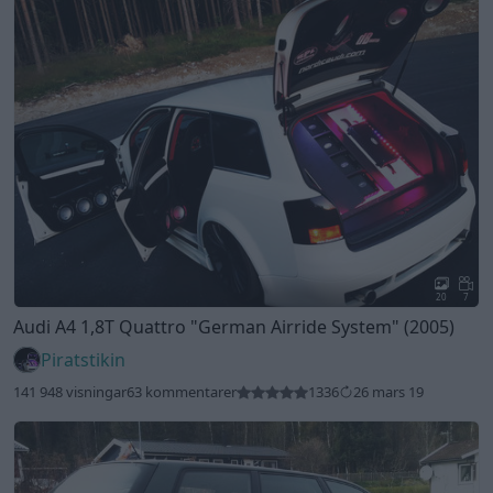
20
7
Audi A4 1,8T Quattro
"German Airride System"
(2005)
Piratstikin
141 948 visningar
63 kommentarer
1336
26 mars 19