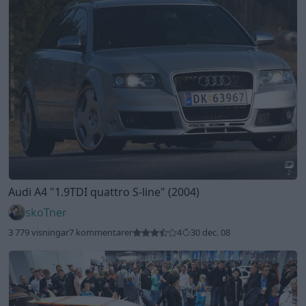
2
Audi A4
"1.9TDI quattro S-line"
(2004)
skoTner
3 779 visningar
7 kommentarer
4
30 dec. 08