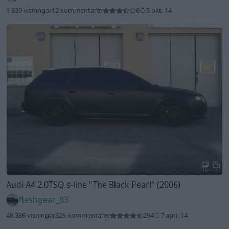
1 920 visningar
12 kommentarer
6
5 okt. 14
19
2
Audi A4 2.0TSQ s-line
"The Black Pearl"
(2006)
fleshgear_83
48 386 visningar
329 kommentarer
294
7 april 14