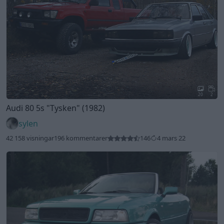
20
2
Audi 80 5s
"Tysken"
(1982)
sylen
42 158 visningar
196 kommentarer
146
4 mars 22