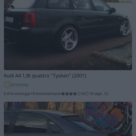
9
Audi A4 1,8t quattro
"Tysken"
(2001)
trimmo
5 414 visningar
19 kommentarer
16
16 sept. 12