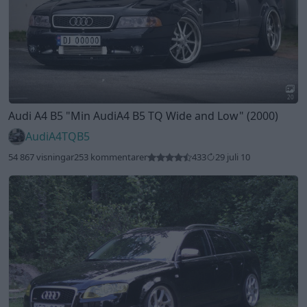
20
Audi A4 B5
"Min AudiA4 B5 TQ Wide and Low"
(2000)
AudiA4TQB5
54 867 visningar
253 kommentarer
433
29 juli 10