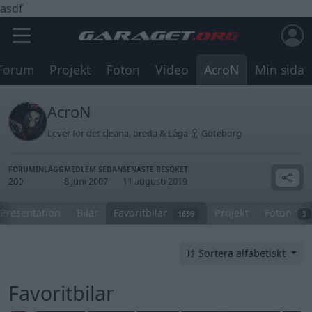
asdf
Forum
Projekt
Foton
Video
AcroN
Min sida
AcroN
Lever för det cleana, breda & Låga
Göteborg
FORUMINLÄGG
MEDLEM SEDAN
SENASTE BESÖKET
200
8 juni 2007
11 augusti 2019
Presentation
Bilar
Favoritbilar
Projekt
Foton
1659
3
Sortera alfabetiskt
Favoritbilar