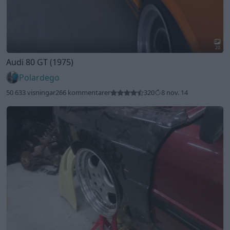
20
Audi 80 GT (1975)
Polardego
50 633 visningar
266 kommentarer
320
8 nov. 14