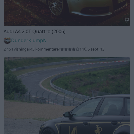
3
Audi A4 2,0T Quattro (2006)
DunderKlumpN
2 464 visningar
45 kommentarer
14
5 sept. 13