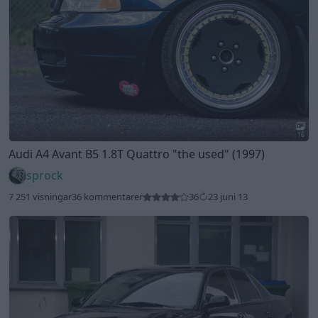
16
Audi A4 Avant B5 1.8T Quattro
"the used"
(1997)
sprock
7 251 visningar
36 kommentarer
36
23 juni 13