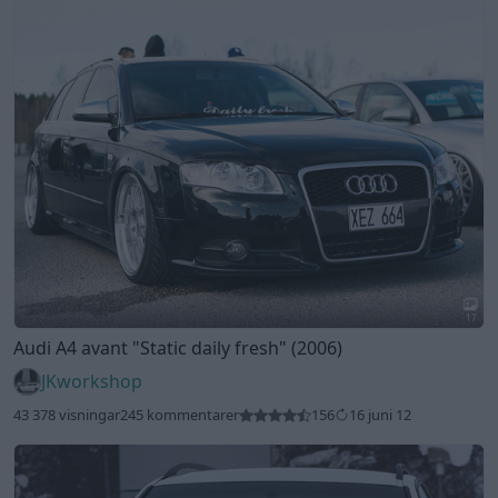
17
Audi A4 avant
"Static daily fresh"
(2006)
JKworkshop
43 378 visningar
245 kommentarer
156
16 juni 12