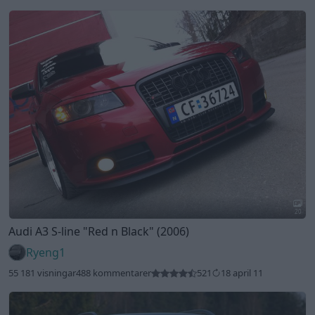
20
Audi A3 S-line
"Red n Black"
(2006)
Ryeng1
55 181 visningar
488 kommentarer
521
18 april 11