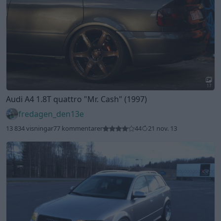
17
Audi A4 1.8T quattro
"Mr. Cash"
(1997)
fredagen_den13e
13 834 visningar
77 kommentarer
44
21 nov. 13