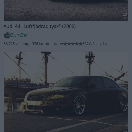
20
Audi A4
"Luftfjädrad tysk"
(2009)
ZumZar
56 715 visningar
376 kommentarer
532
3 jan. 14