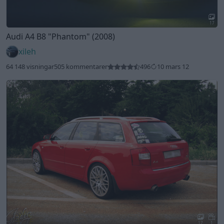
17
Audi A4 B8
"Phantom"
(2008)
xileh
64 148 visningar
505 kommentarer
496
10 mars 12
17
1