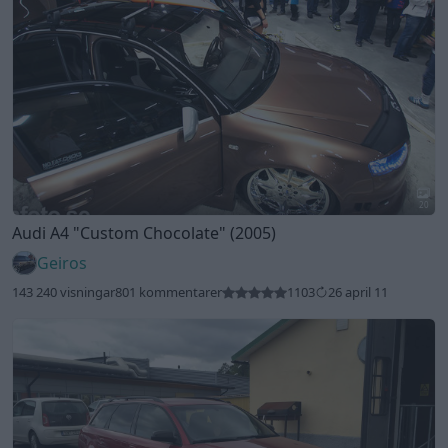
20
Audi A4
"Custom Chocolate"
(2005)
Geiros
143 240 visningar
801 kommentarer
1103
26 april 11