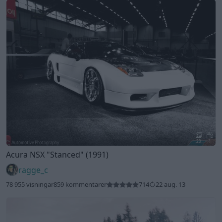
20
1
Acura NSX
"Stanced"
(1991)
ragge_c
78 955 visningar
859 kommentarer
714
22 aug. 13