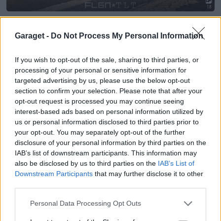
18
Audi A4
"Bagged"
(2005)
Geiros
Garaget -
Do Not Process My Personal Information
152 646 visningar
1307 kommentarer
1253
8 nov. 15
If you wish to opt-out of the sale, sharing to third parties, or
processing of your personal or sensitive information for
targeted advertising by us, please use the below opt-out
section to confirm your selection. Please note that after your
opt-out request is processed you may continue seeing
interest-based ads based on personal information utilized by
us or personal information disclosed to third parties prior to
your opt-out. You may separately opt-out of the further
disclosure of your personal information by third parties on the
IAB’s list of downstream participants. This information may
also be disclosed by us to third parties on the
IAB’s List of
Downstream Participants
that may further disclose it to other
third parties.
Personal Data Processing Opt Outs
18
3
Audi a4
"audi dope"
(1996)