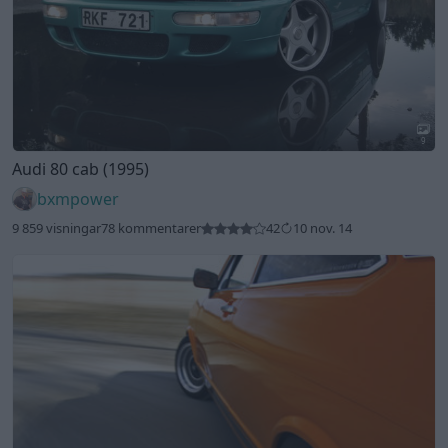
9
Audi 80 cab (1995)
bxmpower
9 859 visningar
78 kommentarer
42
10 nov. 14