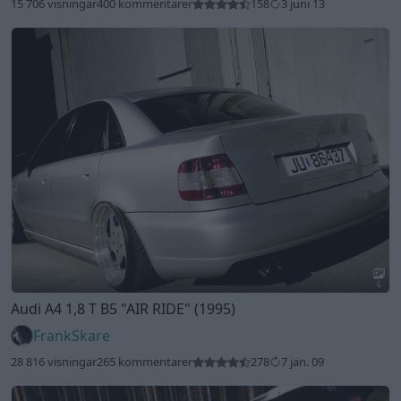
15 706 visningar
400 kommentarer
158
3 juni 13
6
Audi A4 1,8 T B5
"AIR RIDE"
(1995)
FrankSkare
28 816 visningar
265 kommentarer
278
7 jan. 09