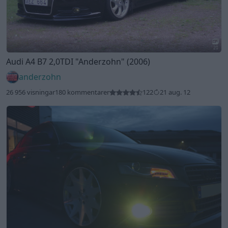
20
Audi A4 B7 2,0TDI
"Anderzohn"
(2006)
anderzohn
26 956 visningar
180 kommentarer
122
21 aug. 12