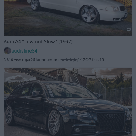
5
Audi A4
"Low not Slow"
(1997)
audisline84
3 810 visningar
26 kommentarer
17
7 feb. 13