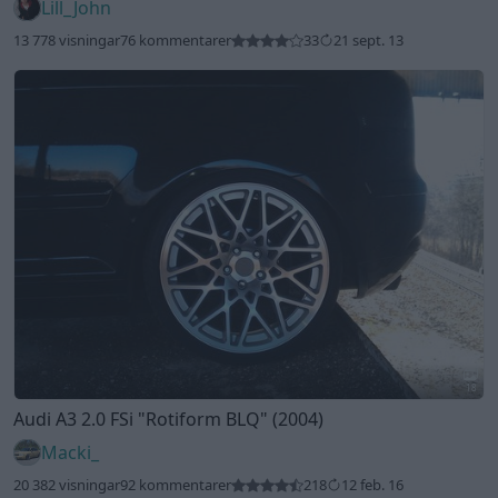
Lill_John
13 778 visningar
76 kommentarer
33
21 sept. 13
18
Audi A3 2.0 FSi
"Rotiform BLQ"
(2004)
Macki_
20 382 visningar
92 kommentarer
218
12 feb. 16