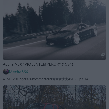
20
Acura NSX
"VIOLENTEMPEROR"
(1991)
Mecha666
49 515 visningar
374 kommentarer
451
2 jan. 14