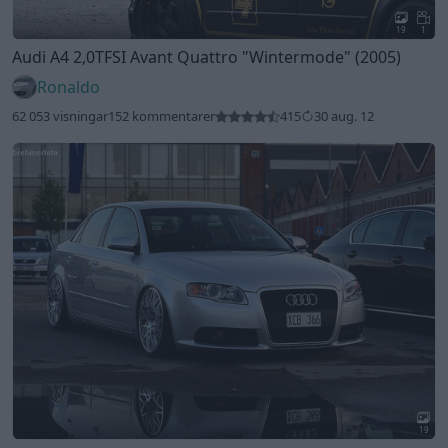
19
1
Audi A4 2,0TFSI Avant Quattro
"Wintermode"
(2005)
Ronaldo
62 053 visningar
152 kommentarer
415
30 aug. 12
19