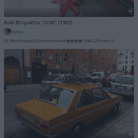
19
Audi 80 quattro
"Ur80"
(1983)
sylen
24 194 visningar
222 kommentarer
68
25 mars 13
11