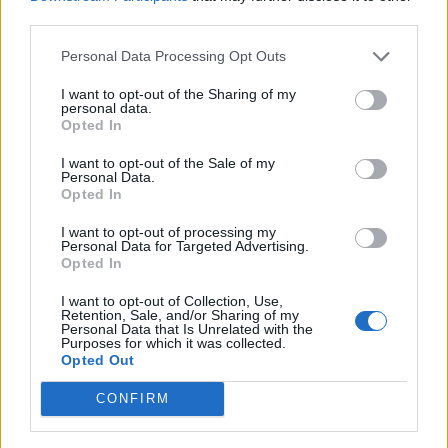
Senaste inlägget av
Stol3n_Identity Igår 10:06
i
Projekt
third parties.
Manta b som ska räddas (kaross eller
Personal Data Processing Opt Outs
122 svar
delar sökes)
Senaste inlägget av
Tyfors torsdag 23:25
i
Projekt
I want to opt-out of the Sharing of my
personal data.
Opted In
Huggern goes big block with 427 ZL-1!
551 svar
Senaste inlägget av
hugger69 torsdag 23:01
i
Projekt
I want to opt-out of the Sale of my
Personal Data.
Camaro som bruksbil?!
Opted In
57 svar
Senaste inlägget av
Ev_volvo142 torsdag 22:10
i
Projekt
I want to opt-out of processing my
Personal Data for Targeted Advertising.
Volkswagen split bus t1 1962
2559 svar
Opted In
Senaste inlägget av
Dr_snuggels torsdag 21:09
i
Projekt
I want to opt-out of Collection, Use,
Golf Mk2 16v Turbo
Retention, Sale, and/or Sharing of my
137 svar
Personal Data that Is Unrelated with the
Senaste inlägget av
16vt4m torsdag 19:51
i
Projekt
Purposes for which it was collected.
Opted Out
Volvo 245 ?Turbo?
40 svar
CONFIRM
Senaste inlägget av
Marurb1 onsdag 23:42
i
Projekt
Renovering av en Honda Civic Aerodeck