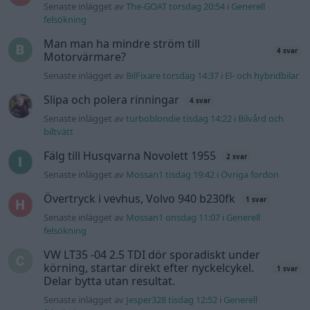
Senaste inlägget av
The-GOAT torsdag 20:54
i
Generell
felsökning
Man man ha mindre ström till
4 svar
Motorvärmare?
Senaste inlägget av
BilFixare torsdag 14:37
i
El- och hybridbilar
Slipa och polera rinningar
4 svar
Senaste inlägget av
turboblondie tisdag 14:22
i
Bilvård och
biltvätt
Fälg till Husqvarna Novolett 1955
2 svar
Senaste inlägget av
Mossan1 tisdag 19:42
i
Övriga fordon
Övertryck i vevhus, Volvo 940 b230fk
1 svar
Senaste inlägget av
Mossan1 onsdag 11:07
i
Generell
felsökning
VW LT35 -04 2.5 TDI dör sporadiskt under
körning, startar direkt efter nyckelcykel.
1 svar
Delar bytta utan resultat.
Senaste inlägget av
Jesper328 tisdag 12:52
i
Generell