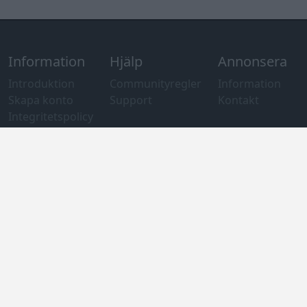
Information
Hjälp
Annonsera
Introduktion
Communityregler
Information
Skapa konto
Support
Kontakt
Integritetspolicy
och information
om användning
av cookies
Övrig
information
Övrigt
Tips och
förslag
Felanmälan
®
GARAGET
v13.2 Copyright © 2001-2026 Garaget Media AB