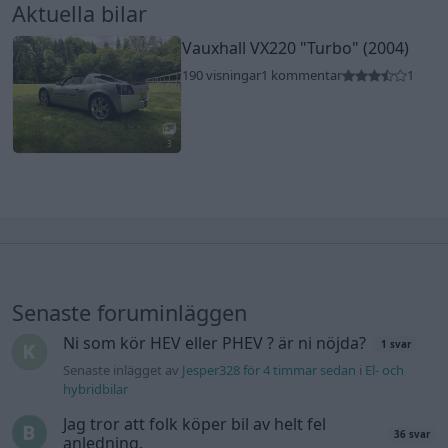
Aktuella bilar
Vauxhall VX220
"Turbo"
(2004)
190 visningar
1 kommentar
1
3
Senaste foruminläggen
Ni som kör HEV eller PHEV ? är ni nöjda?
1 svar
Senaste inlägget av
Jesper328 för 4 timmar sedan
i
El- och
hybridbilar
Jag tror att folk köper bil av helt fel
36 svar
anledning.