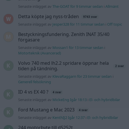
Senaste inlägget av
The-GOAT för 9 timmar sedan
i
Allmänt
Detta köpte jag nyss-tråden
9743 svar
Senaste inlägget av
Jesper328 för 11 timmar sedan
i
Off topic
Bestyckningsfundering. Zenith INAT 35/40
förgasare
Senaste inlägget av
Mossan1 för 13 timmar sedan
i
Motorteknik (Avancerad)
Volvo 740 med lh2.2 spridare öppnar hela
2 svar
tiden på tändning.
Senaste inlägget av
KlevaRaggarn för 23 timmar sedan
i
Generell felsökning
ID 4 vs EX 40 ?
4 svar
Senaste inlägget av
MickeEng Igår 18:13
i
El- och hybridbilar
Ford Mustang e Mac 2023
4 svar
Senaste inlägget av
KenthIJ2 Igår 12:37
i
El- och hybridbilar
244 motorbyte till d5252t