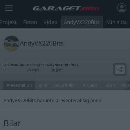
Projekt
Foton
Video
AndyVX220Bits
Min sida
AndyVX220Bits
FORUMINLÄGG
MEDLEM SEDAN
SENASTE BESÖKET
0
20 april
30 juni
Presentation
Bilar
Favoritbilar
Projekt
Foton
Vide
AndyVX220Bits har inte presenterat sig ännu
Bilar