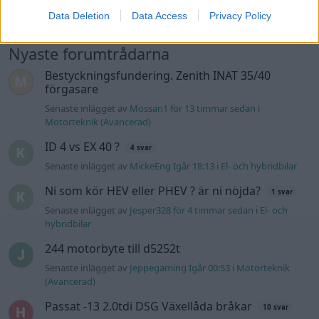
181 svar
VTi
Data Deletion
Data Access
Privacy Policy
Senaste inlägget av
Xebers76 onsdag 20:48
i
Projekt
Nyaste forumtrådarna
Bestyckningsfundering. Zenith INAT 35/40
förgasare
Senaste inlägget av
Mossan1 för 13 timmar sedan
i
Motorteknik (Avancerad)
ID 4 vs EX 40 ?
4 svar
Senaste inlägget av
MickeEng Igår 18:13
i
El- och hybridbilar
Ni som kör HEV eller PHEV ? är ni nöjda?
1 svar
Senaste inlägget av
Jesper328 för 4 timmar sedan
i
El- och
hybridbilar
244 motorbyte till d5252t
Senaste inlägget av
Jeppegaming Igår 00:53
i
Motorteknik
(Avancerad)
Passat -13 2.0tdi DSG Växellåda bråkar
10 svar