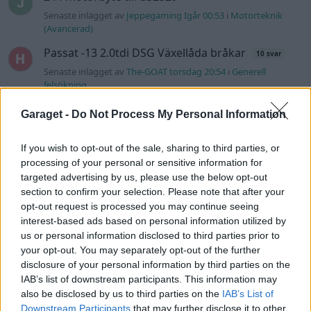
Senaste inlägget av
Jeppegaming Igår 00:53
i
Motorteknik
(Avancerad)
Passat -13 2.0tdi DSG Växellåda bråkar
10 svar
Senaste inlägget av
The-GOAT torsdag 20:54
i
Generell
felsökning
Man man ha mindre ström till
Garaget -
Do Not Process My Personal Information
4 svar
Motorvärmare?
Senaste inlägget av
BilFixare torsdag 14:37
i
El- och hybridbilar
If you wish to opt-out of the sale, sharing to third parties, or
processing of your personal or sensitive information for
Senaste projektinläggen
targeted advertising by us, please use the below opt-out
Vw 1956 oval prosjekt
12 svar
section to confirm your selection. Please note that after your
opt-out request is processed you may continue seeing
Senaste inlägget av
jarleb för 2 timmar sedan
i
Projekt
interest-based ads based on personal information utilized by
Puttelitens projekt Audi S2 Avant. Back
us or personal information disclosed to third parties prior to
900 svar
to basic. + garagefix.
your opt-out. You may separately opt-out of the further
Senaste inlägget av
Putteliten Igår 22:10
i
Projekt
disclosure of your personal information by third parties on the
IAB’s list of downstream participants. This information may
Volkswagen Golf MK4 v6 4motion OEM++
also be disclosed by us to third parties on the
IAB’s List of
14 svar
med JDM inspiration.
Downstream Participants
that may further disclose it to other