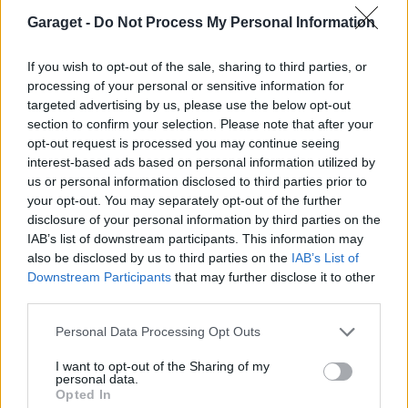
Passat -13 2.0tdi DSG Växellåda bråkar
10 svar
Garaget -
Do Not Process My Personal Information
Senaste inlägget av
The-GOAT torsdag 20:54
i
Generell
felsökning
If you wish to opt-out of the sale, sharing to third parties, or
processing of your personal or sensitive information for
Senaste projektinläggen
targeted advertising by us, please use the below opt-out
Vw 1956 oval prosjekt
section to confirm your selection. Please note that after your
12 svar
opt-out request is processed you may continue seeing
Senaste inlägget av
jarleb för 14 timmar sedan
i
Projekt
interest-based ads based on personal information utilized by
Puttelitens projekt Audi S2 Avant. Back
us or personal information disclosed to third parties prior to
900 svar
to basic. + garagefix.
your opt-out. You may separately opt-out of the further
Senaste inlägget av
Putteliten fredag 22:10
i
Projekt
disclosure of your personal information by third parties on the
IAB’s list of downstream participants. This information may
Volkswagen Golf MK4 v6 4motion OEM++
also be disclosed by us to third parties on the
IAB’s List of
14 svar
med JDM inspiration.
Downstream Participants
that may further disclose it to other
Senaste inlägget av
Stol3n_Identity fredag 10:06
i
Projekt
third parties.
Manta b som ska räddas (kaross eller
Personal Data Processing Opt Outs
122 svar
delar sökes)
I want to opt-out of the Sharing of my
Senaste inlägget av
Tyfors torsdag 23:25
i
Projekt
personal data.
Opted In
Huggern goes big block with 427 ZL-1!
551 svar