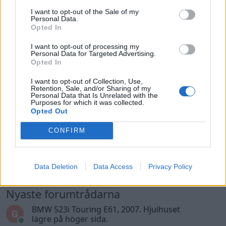
Senaste inlägget av
hugger69 torsdag 23:01
i
Projekt
I want to opt-out of the Sale of my
Personal Data.
Camaro som bruksbil?!
Opted In
57 svar
Senaste inlägget av
Ev_volvo142 torsdag 22:10
i
Projekt
I want to opt-out of processing my
Personal Data for Targeted Advertising.
Volkswagen split bus t1 1962
2559 svar
Opted In
Senaste inlägget av
Dr_snuggels torsdag 21:09
i
Projekt
I want to opt-out of Collection, Use,
Golf Mk2 16v Turbo
Retention, Sale, and/or Sharing of my
137 svar
Personal Data that Is Unrelated with the
Senaste inlägget av
16vt4m torsdag 19:51
i
Projekt
Purposes for which it was collected.
Opted Out
Volvo 245 ?Turbo?
40 svar
CONFIRM
Senaste inlägget av
Marurb1 onsdag 23:42
i
Projekt
Renovering av en Honda Civic Aerodeck
181 svar
VTi
Data Deletion
Data Access
Privacy Policy
Senaste inlägget av
Xebers76 onsdag 20:48
i
Projekt
Nyaste forumtrådarna
BMW 523i Touring E61, 2007. Hjulhuset
lägre på höger sida.