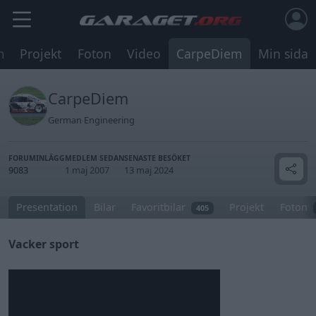
m
Projekt
Foton
Video
CarpeDiem
Min sida
CarpeDiem
German Engineering
FORUMINLÄGG
MEDLEM SEDAN
SENASTE BESÖKET
9083
1 maj 2007
13 maj 2024
Presentation
Bilar
Favoritbilar
Projekt
Foton
405
Vacker sport