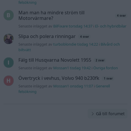
felsökning
Man man ha mindre ström till
4 svar
Motorvärmare?
Senaste inlägget av
BilFixare torsdag 14:37
i
El- och hybridbilar
Slipa och polera rinningar
4 svar
Senaste inlägget av
turboblondie tisdag 14:22
i
Bilvård och
biltvätt
Fälg till Husqvarna Novolett 1955
2 svar
Senaste inlägget av
Mossan1 tisdag 19:42
i
Övriga fordon
Övertryck i vevhus, Volvo 940 b230fk
1 svar
Senaste inlägget av
Mossan1 onsdag 11:07
i
Generell
felsökning
Gå till forumet