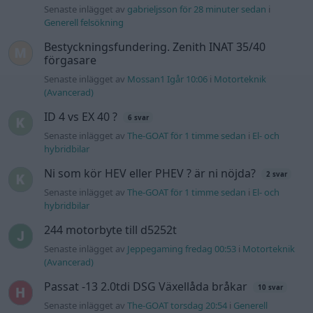
Senaste inlägget av
gabrieljsson för 28 minuter sedan
i
Generell felsökning
Bestyckningsfundering. Zenith INAT 35/40
förgasare
Senaste inlägget av
Mossan1 Igår 10:06
i
Motorteknik
(Avancerad)
ID 4 vs EX 40 ?
6 svar
Senaste inlägget av
The-GOAT för 1 timme sedan
i
El- och
hybridbilar
Ni som kör HEV eller PHEV ? är ni nöjda?
2 svar
Senaste inlägget av
The-GOAT för 1 timme sedan
i
El- och
hybridbilar
244 motorbyte till d5252t
Senaste inlägget av
Jeppegaming fredag 00:53
i
Motorteknik
(Avancerad)
Passat -13 2.0tdi DSG Växellåda bråkar
10 svar
Senaste inlägget av
The-GOAT torsdag 20:54
i
Generell