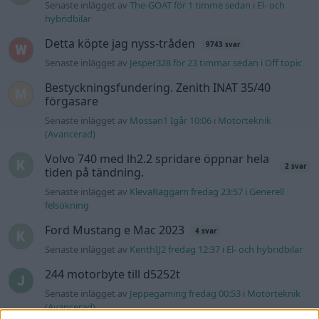
Senaste inlägget av
The-GOAT för 1 timme sedan
i
El- och
hybridbilar
Detta köpte jag nyss-tråden
9743 svar
Senaste inlägget av
Jesper328 för 23 timmar sedan
i
Off topic
Bestyckningsfundering. Zenith INAT 35/40
förgasare
Senaste inlägget av
Mossan1 Igår 10:06
i
Motorteknik
(Avancerad)
Volvo 740 med lh2.2 spridare öppnar hela
2 svar
tiden på tändning.
Senaste inlägget av
KlevaRaggarn fredag 23:57
i
Generell
felsökning
Ford Mustang e Mac 2023
4 svar
Senaste inlägget av
KenthIJ2 fredag 12:37
i
El- och hybridbilar
244 motorbyte till d5252t
Senaste inlägget av
Jeppegaming fredag 00:53
i
Motorteknik
(Avancerad)