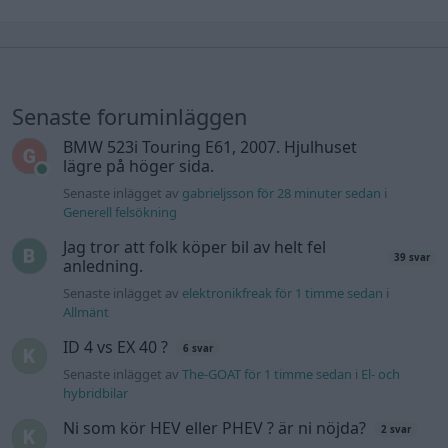
Senaste foruminläggen
BMW 523i Touring E61, 2007. Hjulhuset
lägre på höger sida.
Senaste inlägget av
gabrieljsson för 28 minuter sedan
i
Generell felsökning
Jag tror att folk köper bil av helt fel
39 svar
anledning.
Senaste inlägget av
elektronikfreak för 1 timme sedan
i
Allmänt
ID 4 vs EX 40 ?
6 svar
Senaste inlägget av
The-GOAT för 1 timme sedan
i
El- och
hybridbilar
Ni som kör HEV eller PHEV ? är ni nöjda?
2 svar