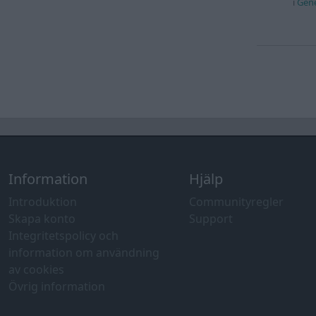
i
Gene
Information
Hjälp
Introduktion
Communityregler
Skapa konto
Support
Integritetspolicy och
information om användning
av cookies
Övrig information