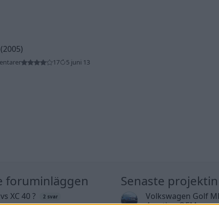
 (2005)
entarer
17
5 juni 13
e foruminläggen
Senaste projekti
 vs XC 40 ?
Volkswagen Golf M
2 svar
4motion OEM++ me
te inlägget av
KenthIJ2 för 1 timme
inspiration.
n
i
El- och hybridbilar