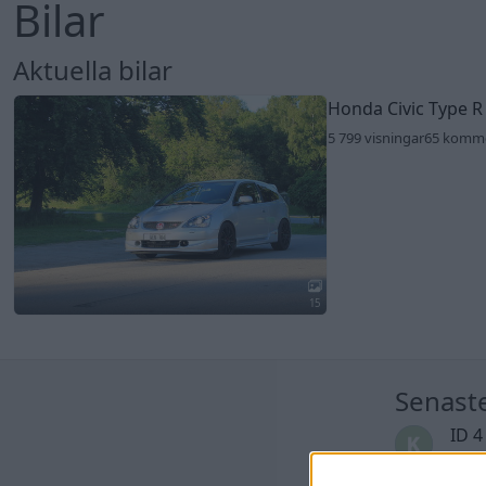
Bilar
Aktuella bilar
Honda Civic Type R
5 799 visningar
65 komm
15
Senast
ID 4
Senas
seda