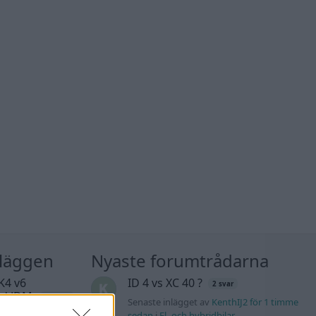
nläggen
Nyaste forumtrådarna
K4 v6
ID 4 vs XC 40 ?
2 svar
d JDM
14 svar
Senaste inlägget av
KenthIJ2 för 1 timme
sedan
i
El- och hybridbilar