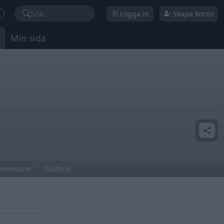
Sök
Logga in
Skapa konto
Min sida
mentarer
Gästbok