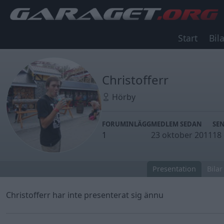
Start
Bila
Christofferr
Hörby
FORUMINLÄGG
MEDLEM SEDAN
SE
1
23 oktober 2011
18
Presentation
Bilar
Christofferr har inte presenterat sig ännu