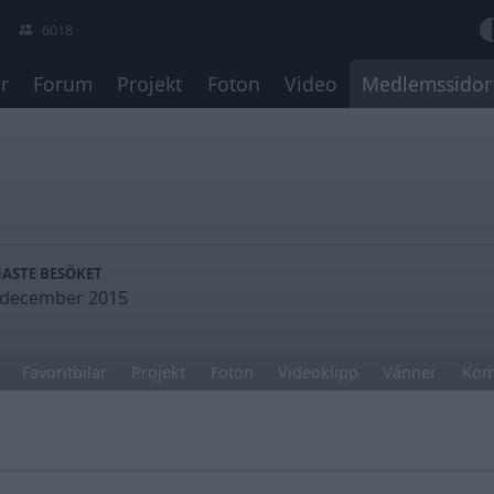
6018
r
Forum
Projekt
Foton
Video
Medlemssidor
NASTE BESÖKET
 december 2015
Favoritbilar
Projekt
Foton
Videoklipp
Vänner
Kom