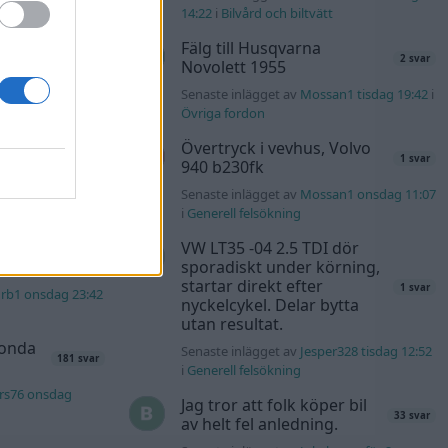
s t1
14:22
i
Bilvård och biltvätt
2559 svar
Fälg till Husqvarna
uggels för 19
2 svar
Novolett 1955
Senaste inlägget av
Mossan1 tisdag 19:42
i
137 svar
Övriga fordon
4m för 20 timmar
Övertryck i vevhus, Volvo
1 svar
940 b230fk
kt
11 svar
Senaste inlägget av
Mossan1 onsdag 11:07
b för 22 timmar
i
Generell felsökning
VW LT35 -04 2.5 TDI dör
sporadiskt under körning,
40 svar
startar direkt efter
1 svar
rb1 onsdag 23:42
nyckelcykel. Delar bytta
utan resultat.
Honda
Senaste inlägget av
Jesper328 tisdag 12:52
181 svar
i
Generell felsökning
rs76 onsdag
Jag tror att folk köper bil
33 svar
av helt fel anledning.