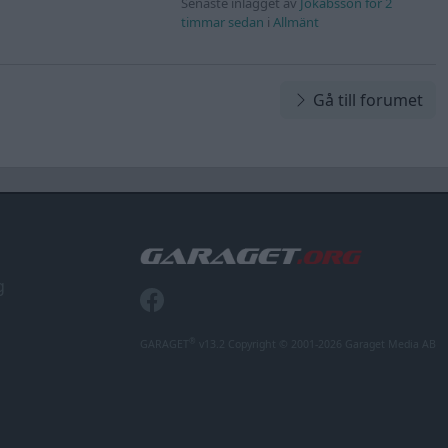
Senaste inlägget av
Jokabsson för 2
timmar sedan
i
Allmänt
Gå till forumet
g
®
GARAGET
v13.2 Copyright © 2001-2026 Garaget Media AB