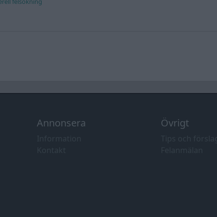
rell felsökning
Annonsera
Övrigt
Information
Tips och försla
Kontakt
Felanmälan