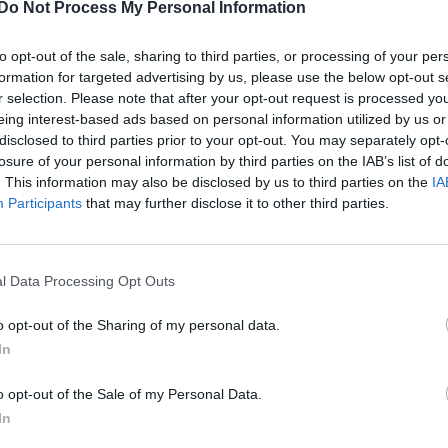
Do Not Process My Personal Information
Senaste inlägget av
Stol3
tror att folk köper bil
timmar sedan
i
Projekt
33 svar
elt fel anledning.
to opt-out of the sale, sharing to third parties, or processing of your per
Ni som kör HEV ell
formation for targeted advertising by us, please use the below opt-out s
te inlägget av
Jokabsson för 2
? är ni nöjda?
r selection. Please note that after your opt-out request is processed y
ar sedan
i
Allmänt
Senaste inlägget av
kayk
eing interest-based ads based on personal information utilized by us or
d Mustang e Mac 2023
sedan
i
Projekt
4 svar
disclosed to third parties prior to your opt-out. You may separately opt-
te inlägget av
KenthIJ2 för 3 timmar
losure of your personal information by third parties on the IAB’s list of
Manta b som ska r
n
i
El- och hybridbilar
. This information may also be disclosed by us to third parties on the
IA
(kaross eller delar 
Participants
that may further disclose it to other third parties.
a köpte jag nyss-
Senaste inlägget av
Tyfor
9734 svar
den
sedan
i
Projekt
te inlägget av
The-GOAT för 5 timmar
Huggern goes big b
n
i
Off topic
l Data Processing Opt Outs
with 427 ZL-1!
motorbyte till d5252t
Senaste inlägget av
hugg
o opt-out of the Sharing of my personal data.
timmar sedan
i
Projekt
te inlägget av
Jeppegaming för 15
In
ar sedan
i
Motorteknik (Avancerad)
Camaro som bruksbi
at -13 2.0tdi DSG
o opt-out of the Sale of my Personal Data.
Senaste inlägget av
Ev_vo
10 svar
llåda bråkar
timmar sedan
i
Projekt
In
te inlägget av
The-GOAT för 19