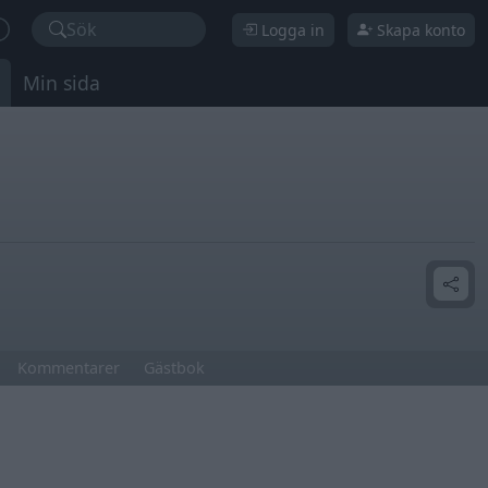
Sök
Logga in
Skapa konto
Min sida
Kommentarer
Gästbok