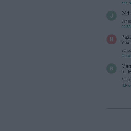
och h
244 
Senas
00:53
Pass
Växe
Senas
20:54
Man
till
Senas
i
El- 