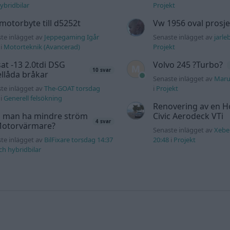
ybridbilar
Projekt
motorbyte till d5252t
Vw 1956 oval prosje
te inlägget av
Jeppegaming Igår
Senaste inlägget av
jarle
i
Motorteknik (Avancerad)
Projekt
at -13 2.0tdi DSG
Volvo 245 ?Turbo?
10 svar
llåda bråkar
Senaste inlägget av
Maru
te inlägget av
The-GOAT torsdag
i
Projekt
i
Generell felsökning
Renovering av en 
 man ha mindre ström
Civic Aerodeck VTi
4 svar
 Motorvärmare?
Senaste inlägget av
Xebe
te inlägget av
BilFixare torsdag 14:37
20:48
i
Projekt
och hybridbilar