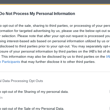
Do Not Process My Personal Information
to opt-out of the sale, sharing to third parties, or processing of your per
formation for targeted advertising by us, please use the below opt-out s
r selection. Please note that after your opt-out request is processed y
eing interest-based ads based on personal information utilized by us or
disclosed to third parties prior to your opt-out. You may separately opt-
e foruminläggen
Senaste projekti
losure of your personal information by third parties on the IAB’s list of
. This information may also be disclosed by us to third parties on the
IA
tror att folk köper bil
Puttelitens projekt 
Participants
that may further disclose it to other third parties.
36 svar
elt fel anledning.
S2 Avant. Back to ba
garagefix.
te inlägget av
The-GOAT för 3 timmar
n
i
Allmänt
Senaste inlägget av
Putte
timmar sedan
i
Projekt
l Data Processing Opt Outs
a köpte jag nyss-
9743 svar
den
Volkswagen Golf M
o opt-out of the Sharing of my personal data.
4motion OEM++ me
te inlägget av
Jesper328 för 5 timmar
inspiration.
In
n
i
Off topic
Senaste inlägget av
Stol3
yckningsfundering.
o opt-out of the Sale of my Personal Data.
10:06
i
Projekt