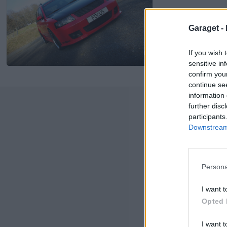
Garaget -
If you wish 
20
sensitive in
confirm you
continue se
information 
Senast
further disc
participants
Jag 
Downstream 
av h
Senas
seda
Persona
Dett
trå
I want t
Senas
Opted 
seda
Best
I want t