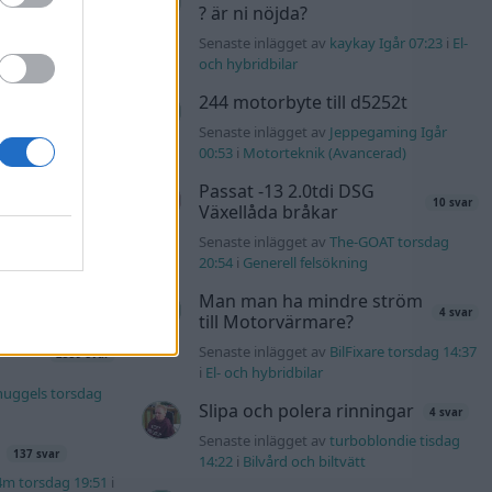
? är ni nöjda?
äddas
Senaste inlägget av
kaykay Igår 07:23
i
El-
122 svar
sökes)
och hybridbilar
s torsdag 23:25
i
244 motorbyte till d5252t
Senaste inlägget av
Jeppegaming Igår
lock
00:53
i
Motorteknik (Avancerad)
551 svar
Passat -13 2.0tdi DSG
er69 torsdag
10 svar
Växellåda bråkar
Senaste inlägget av
The-GOAT torsdag
l?!
57 svar
20:54
i
Generell felsökning
olvo142 torsdag
Man man ha mindre ström
4 svar
till Motorvärmare?
s t1
Senaste inlägget av
BilFixare torsdag 14:37
2559 svar
i
El- och hybridbilar
nuggels torsdag
Slipa och polera rinningar
4 svar
Senaste inlägget av
turboblondie tisdag
137 svar
14:22
i
Bilvård och biltvätt
4m torsdag 19:51
i