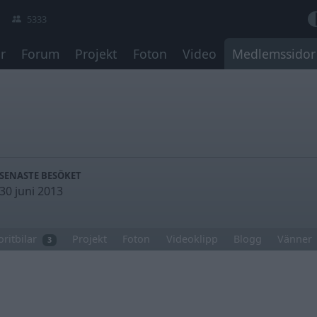
5333
r
Forum
Projekt
Foton
Video
Medlemssidor
SENASTE BESÖKET
30 juni 2013
oritbilar
Projekt
Foton
Videoklipp
Blogg
Vänner
3