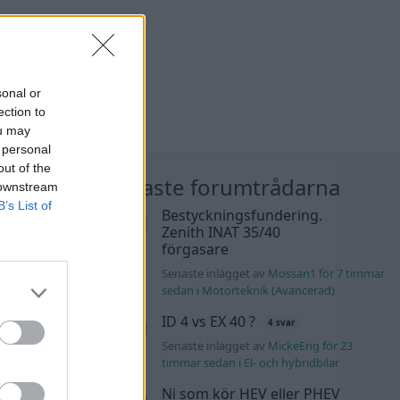
sonal or
ection to
ou may
 personal
out of the
nläggen
Nyaste forumtrådarna
 downstream
B’s List of
Audi
Bestyckningsfundering.
sic. +
Zenith INAT 35/40
900 svar
förgasare
liten för 19
Senaste inlägget av
Mossan1 för 7 timmar
sedan
i
Motorteknik (Avancerad)
K4 v6
ID 4 vs EX 40 ?
4 svar
d JDM
14 svar
Senaste inlägget av
MickeEng för 23
timmar sedan
i
El- och hybridbilar
n_Identity Igår
Ni som kör HEV eller PHEV