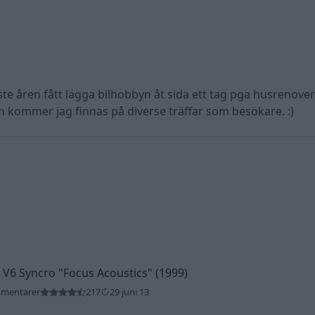
te åren fått lägga bilhobbyn åt sida ett tag pga husrenove
 kommer jag finnas på diverse träffar som besökare. :)
 V6 Syncro
"Focus Acoustics"
(1999)
mmentarer
217
29 juni 13