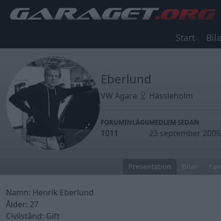
Start
Bila
Eberlund
VW Ägare
Hässleholm
FORUMINLÄGG
MEDLEM SEDAN
1011
23 september 2005
Presentation
Bilar
Fav
Namn: Henrik Eberlund
Ålder: 27
Civilstånd: Gift