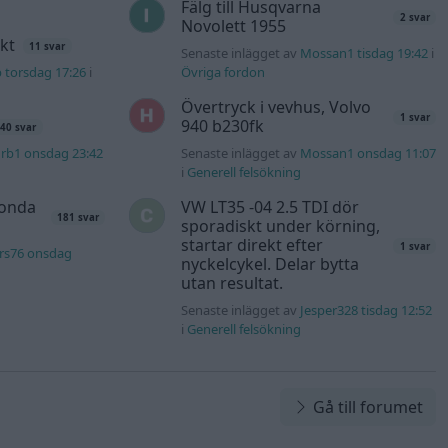
Fälg till Husqvarna
2 svar
Novolett 1955
kt
11 svar
Senaste inlägget av
Mossan1 tisdag 19:42
i
b torsdag 17:26
i
Övriga fordon
Övertryck i vevhus, Volvo
1 svar
940 b230fk
40 svar
rb1 onsdag 23:42
Senaste inlägget av
Mossan1 onsdag 11:07
i
Generell felsökning
Honda
VW LT35 -04 2.5 TDI dör
181 svar
sporadiskt under körning,
startar direkt efter
1 svar
rs76 onsdag
nyckelcykel. Delar bytta
utan resultat.
Senaste inlägget av
Jesper328 tisdag 12:52
i
Generell felsökning
Gå till forumet