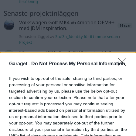
felsökning
Senaste projektinläggen
Volkswagen Golf MK4 v6 4motion OEM++
14 svar
med JDM inspiration.
Senaste inlägget av
Stol3n_Identity för 6 timmar sedan
i
Projekt
Ni som kör HEV eller PHEV ? är ni nöjda?
Senaste inlägget av
kaykay för 9 timmar sedan
i
Projekt
Garaget -
Do Not Process My Personal Information
Manta b som ska räddas (kaross eller
122 svar
delar sökes)
If you wish to opt-out of the sale, sharing to third parties, or
processing of your personal or sensitive information for
Senaste inlägget av
Tyfors för 17 timmar sedan
i
Projekt
targeted advertising by us, please use the below opt-out
Huggern goes big block with 427 ZL-1!
551 svar
section to confirm your selection. Please note that after your
opt-out request is processed you may continue seeing
Senaste inlägget av
hugger69 för 17 timmar sedan
i
Projekt
interest-based ads based on personal information utilized by
Camaro som bruksbil?!
57 svar
us or personal information disclosed to third parties prior to
your opt-out. You may separately opt-out of the further
Senaste inlägget av
Ev_volvo142 för 18 timmar sedan
i
Projekt
disclosure of your personal information by third parties on the
Volkswagen split bus t1 1962
2559 svar
IAB’s list of downstream participants. This information may