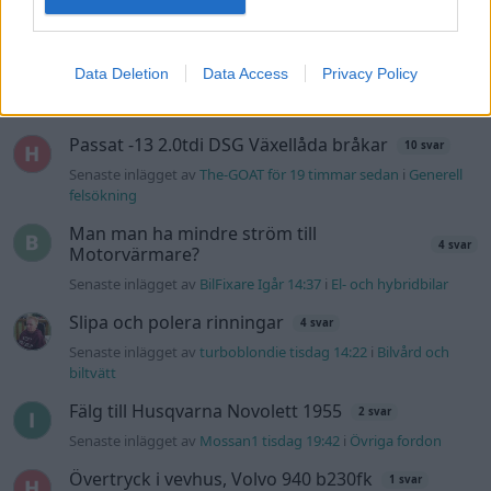
Senaste inlägget av
kaykay för 9 timmar sedan
i
Projekt
244 motorbyte till d5252t
Data Deletion
Data Access
Privacy Policy
Senaste inlägget av
Jeppegaming för 15 timmar sedan
i
Motorteknik (Avancerad)
Passat -13 2.0tdi DSG Växellåda bråkar
10 svar
Senaste inlägget av
The-GOAT för 19 timmar sedan
i
Generell
felsökning
Man man ha mindre ström till
4 svar
Motorvärmare?
Senaste inlägget av
BilFixare Igår 14:37
i
El- och hybridbilar
Slipa och polera rinningar
4 svar
Senaste inlägget av
turboblondie tisdag 14:22
i
Bilvård och
biltvätt
Fälg till Husqvarna Novolett 1955
2 svar
Senaste inlägget av
Mossan1 tisdag 19:42
i
Övriga fordon
Övertryck i vevhus, Volvo 940 b230fk
1 svar