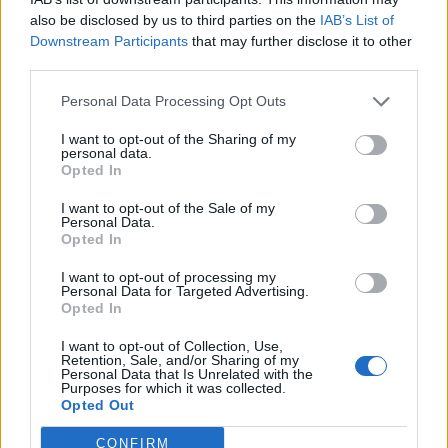
Senaste inlägget av
Dr_snuggels för 19 timmar sedan
i
Projekt
also be disclosed by us to third parties on the
IAB’s List of
Downstream Participants
that may further disclose it to other
Golf Mk2 16v Turbo
137 svar
third parties.
Senaste inlägget av
16vt4m för 20 timmar sedan
i
Projekt
Personal Data Processing Opt Outs
Vw 1956 oval prosjekt
11 svar
I want to opt-out of the Sharing of my
Senaste inlägget av
jarleb för 23 timmar sedan
i
Projekt
personal data.
Opted In
Volvo 245 ?Turbo?
40 svar
Senaste inlägget av
Marurb1 onsdag 23:42
i
Projekt
I want to opt-out of the Sale of my
Personal Data.
Renovering av en Honda Civic Aerodeck
Opted In
181 svar
VTi
I want to opt-out of processing my
Senaste inlägget av
Xebers76 onsdag 20:48
i
Projekt
Personal Data for Targeted Advertising.
Opted In
Nyaste forumtrådarna
I want to opt-out of Collection, Use,
ID 4 vs XC 40 ?
2 svar
Retention, Sale, and/or Sharing of my
Personal Data that Is Unrelated with the
Senaste inlägget av
KenthIJ2 för 1 timme sedan
i
El- och
Purposes for which it was collected.
hybridbilar
Opted Out
Ni som kör HEV eller PHEV ? är ni nöjda?
CONFIRM