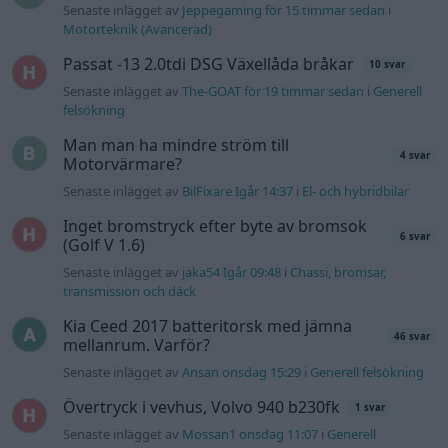
Senaste inlägget av
Jeppegaming för 15 timmar sedan
i
Motorteknik (Avancerad)
Passat -13 2.0tdi DSG Växellåda bråkar
10 svar
Senaste inlägget av
The-GOAT för 19 timmar sedan
i
Generell
felsökning
Man man ha mindre ström till
4 svar
Motorvärmare?
Senaste inlägget av
BilFixare Igår 14:37
i
El- och hybridbilar
Inget bromstryck efter byte av bromsok
6 svar
(Golf V 1.6)
Senaste inlägget av
jaka54 Igår 09:48
i
Chassi, bromsar,
transmission och däck
Kia Ceed 2017 batteritorsk med jämna
46 svar
mellanrum. Varför?
Senaste inlägget av
Ansan onsdag 15:29
i
Generell felsökning
Övertryck i vevhus, Volvo 940 b230fk
1 svar
Senaste inlägget av
Mossan1 onsdag 11:07
i
Generell