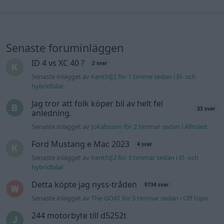
Senaste foruminläggen
ID 4 vs XC 40 ?
2 svar
Senaste inlägget av
KenthIJ2 för 1 timme sedan
i
El- och
hybridbilar
Jag tror att folk köper bil av helt fel
33 svar
anledning.
Senaste inlägget av
Jokabsson för 2 timmar sedan
i
Allmänt
Ford Mustang e Mac 2023
4 svar
Senaste inlägget av
KenthIJ2 för 3 timmar sedan
i
El- och
hybridbilar
Detta köpte jag nyss-tråden
9734 svar
Senaste inlägget av
The-GOAT för 5 timmar sedan
i
Off topic
244 motorbyte till d5252t