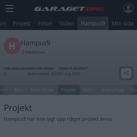
um
Projekt
Foton
Video
Hampus9
Min sida
Hampus9
Karlskrona
FORUMINLÄGG
MEDLEM SEDAN
SENASTE BESÖKET
2
9 december 2024
20 maj 2025
tion
Bilar
Favoritbilar
Projekt
Foton
Videoklipp
Vä
Projekt
Hampus9 har inte lagt upp något projekt ännu