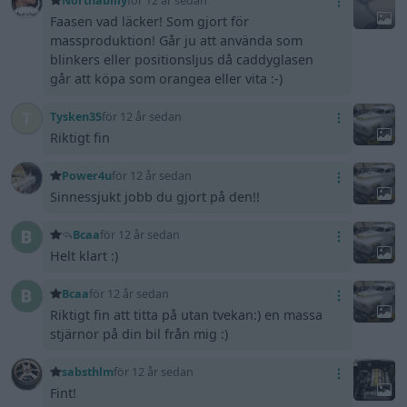
Northabilly
för 12 år sedan
Faasen vad läcker! Som gjort för
massproduktion! Går ju att använda som
blinkers eller positionsljus då caddyglasen
går att köpa som orangea eller vita :-)
Tysken35
för 12 år sedan
Riktigt fin
Power4u
för 12 år sedan
Sinnessjukt jobb du gjort på den!!
Bcaa
för 12 år sedan
Helt klart :)
Bcaa
för 12 år sedan
Riktigt fin att titta på utan tvekan:) en massa
stjärnor på din bil från mig :)
sabsthlm
för 12 år sedan
Fint!