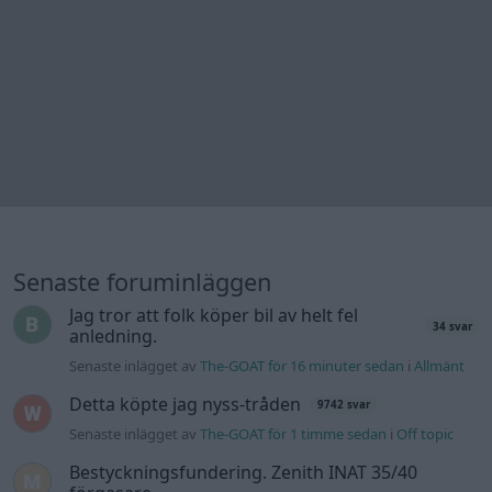
Jag tror att folk köper bil av helt fel
34 svar
anledning.
Senaste inlägget av
The-GOAT för 16 minuter sedan
i
Allmänt
Detta köpte jag nyss-tråden
9742 svar
Senaste inlägget av
The-GOAT för 1 timme sedan
i
Off topic
Bestyckningsfundering. Zenith INAT 35/40
förgasare
Senaste inlägget av
Mossan1 för 1 timme sedan
i
Motorteknik
(Avancerad)
Volvo 740 med lh2.2 spridare öppnar hela
2 svar
tiden på tändning.
Senaste inlägget av
KlevaRaggarn för 11 timmar sedan
i
Generell felsökning
ID 4 vs EX 40 ?
4 svar
Senaste inlägget av
MickeEng för 17 timmar sedan
i
El- och
hybridbilar
Ford Mustang e Mac 2023
4 svar