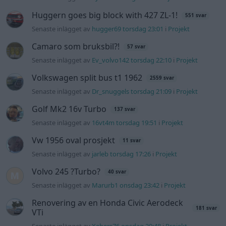
Vw 1956 oval prosjekt
11 svar
Senaste inlägget av
jarleb torsdag 17:26
i
Projekt
Volvo 245 ?Turbo?
40 svar
Senaste inlägget av
Marurb1 onsdag 23:42
i
Projekt
Renovering av en Honda Civic Aerodeck
181 svar
VTi
Senaste inlägget av
Xebers76 onsdag 20:48
i
Projekt
Nyaste forumtrådarna
Bestyckningsfundering. Zenith INAT 35/40
förgasare
Senaste inlägget av
Mossan1 för 1 timme sedan
i
Motorteknik
(Avancerad)
ID 4 vs EX 40 ?
4 svar
Senaste inlägget av
MickeEng för 17 timmar sedan
i
El- och
hybridbilar
Ni som kör HEV eller PHEV ? är ni nöjda?