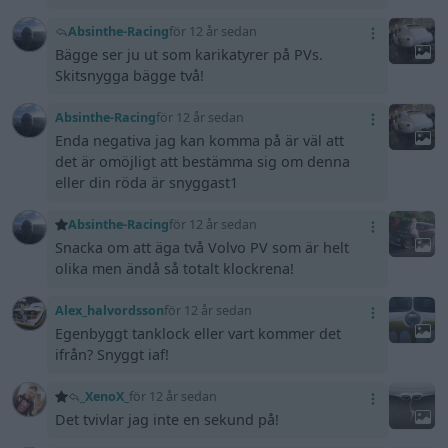
Absinthe-Racing
för 12 år sedan
Bägge ser ju ut som karikatyrer på PVs.
Skitsnygga bägge två!
Absinthe-Racing
för 12 år sedan
Enda negativa jag kan komma på är väl att
det är omöjligt att bestämma sig om denna
eller din röda är snyggast1
Absinthe-Racing
för 12 år sedan
Snacka om att äga två Volvo PV som är helt
olika men ändå så totalt klockrena!
Alex_halvordsson
för 12 år sedan
Egenbyggt tanklock eller vart kommer det
ifrån? Snyggt iaf!
_XenoX_
för 12 år sedan
Det tvivlar jag inte en sekund på!