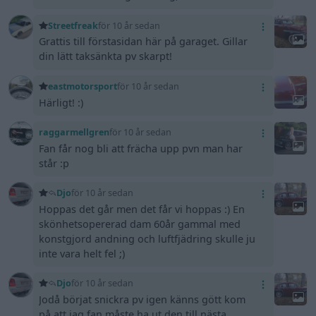
Streetfreak
för 10 år sedan
Grattis till förstasidan här på garaget. Gillar
din lätt taksänkta pv skarpt!
eastmotorsport
för 10 år sedan
Härligt! :)
raggarmellgren
för 10 år sedan
Fan får nog bli att frächa upp pvn man har
står :p
Djo
för 10 år sedan
Hoppas det går men det får vi hoppas :) En
skönhetsopererad dam 60år gammal med
konstgjord andning och luftfjädring skulle ju
inte vara helt fel ;)
Djo
för 10 år sedan
Jodå börjat snickra pv igen känns gött kom
på att jag fan måste ha ut den till nästa