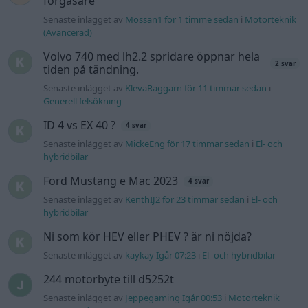
Senaste inlägget av
KenthIJ2 för 23 timmar sedan
i
El- och
hybridbilar
Ni som kör HEV eller PHEV ? är ni nöjda?
Senaste inlägget av
kaykay Igår 07:23
i
El- och hybridbilar
244 motorbyte till d5252t
Senaste inlägget av
Jeppegaming Igår 00:53
i
Motorteknik
(Avancerad)
Passat -13 2.0tdi DSG Växellåda bråkar
10 svar
Senaste inlägget av
The-GOAT torsdag 20:54
i
Generell
felsökning
Man man ha mindre ström till
4 svar
Motorvärmare?
Senaste inlägget av
BilFixare torsdag 14:37
i
El- och hybridbilar
Senaste projektinläggen
Puttelitens projekt Audi S2 Avant. Back
900 svar
to basic. + garagefix.