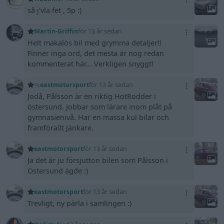
så j'vla fet , 5p :)
Martin-Griffin
för 13 år sedan
Helt makalös bil med grymma detaljer!!
Finner inga ord, det mesta är nog redan
kommenterat här... Verkligen snyggt!
eastmotorsport
för 13 år sedan
Jodå, Pålsson är en riktig HotRodder i
östersund. Jobbar som lärare inom plåt på
gymnasienivå. Har en massa kul bilar och
framförallt jänkare.
eastmotorsport
för 13 år sedan
Ja det är ju försjutton bilen som Pålsson i
Östersund ägde :)
eastmotorsport
för 13 år sedan
Trevligt, ny pärla i samlingen :)