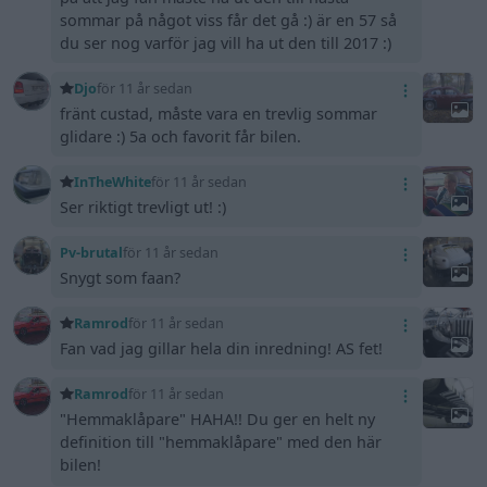
sommar på något viss får det gå :) är en 57 så
du ser nog varför jag vill ha ut den till 2017 :)
Djo
för 11 år sedan
fränt custad, måste vara en trevlig sommar
glidare :) 5a och favorit får bilen.
InTheWhite
för 11 år sedan
Ser riktigt trevligt ut! :)
Pv-brutal
för 11 år sedan
Snygt som faan?
Ramrod
för 11 år sedan
Fan vad jag gillar hela din inredning! AS fet!
Ramrod
för 11 år sedan
"Hemmaklåpare" HAHA!! Du ger en helt ny
definition till "hemmaklåpare" med den här
bilen!