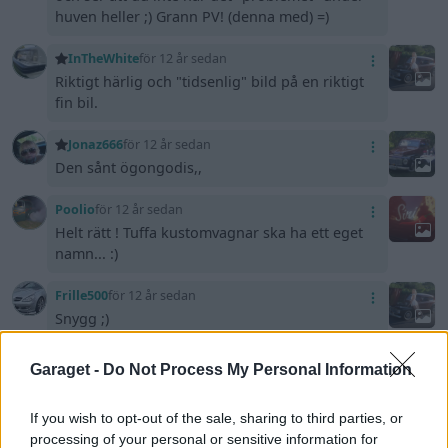
huven heller ;) Grann PV! (denna med) =)
InTheWhite
för 12 år sedan
Riktigt härlig och "tidsenlig" bild på en riktigt
fin bil.
Jonaz666
för 12 år sedan
Den sånt ögongodis,,
Poolio
för 12 år sedan
Helt rätt ! Tuffa kustomvagnar ska ha ett eget
namn... :)
Frille500
för 12 år sedan
Snygg ;)
Poolio
för 12 år sedan
Garaget -
Do Not Process My Personal Information
...helrätt mekaniker ! :)
If you wish to opt-out of the sale, sharing to third parties, or
OscarC
för 12 år sedan
processing of your personal or sensitive information for