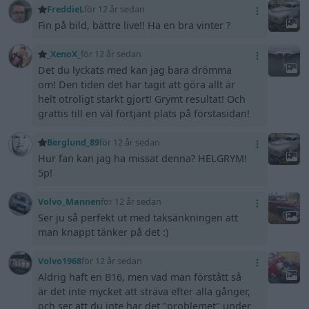
FreddieL
för 12 år sedan
Fin på bild, bättre live!! Ha en bra vinter ?
_XenoX_
för 12 år sedan
Det du lyckats med kan jag bara drömma
om! Den tiden det har tagit att göra allt är
helt otroligt starkt gjort! Grymt resultat! Och
grattis till en väl förtjänt plats på förstasidan!
Berglund_89
för 12 år sedan
Hur fan kan jag ha missat denna? HELGRYM!
5p!
Volvo_Mannen
för 12 år sedan
Ser ju så perfekt ut med taksänkningen att
man knappt tänker på det :)
Volvo1968
för 12 år sedan
Aldrig haft en B16, men vad man förstått så
är det inte mycket att sträva efter alla gånger,
och ser att du inte har det "problemet" under