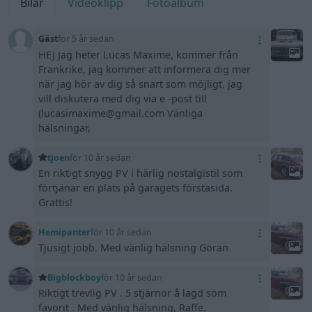
Bilar
Videoklipp
Fotoalbum
Gäst
för 5 år sedan
HEJ Jag heter Lucas Maxime, kommer från
Frankrike, jag kommer att informera dig mer
när jag hör av dig så snart som möjligt, jag
vill diskutera med dig via e -post till
(lucasimaxime@gmail.com Vänliga
hälsningar,
tjoen
för 10 år sedan
En riktigt snygg PV i härlig nostalgistil som
förtjänar en plats på garagets förstasida.
Grattis!
Hemipanter
för 10 år sedan
Tjusigt jobb. Med vänlig hälsning Göran
Bigblockboy
för 10 år sedan
Riktigt trevlig PV . 5 stjärnor å lagd som
favorit . Med vänlig hälsning, Raffe.