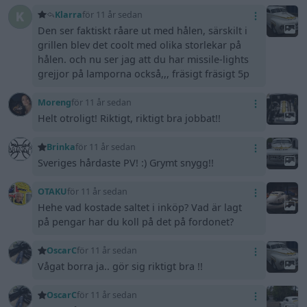
Klarra
för 11 år sedan
Den ser faktiskt råare ut med hålen, särskilt i
grillen blev det coolt med olika storlekar på
hålen. och nu ser jag att du har missile-lights
grejjor på lamporna också,,, fräsigt fräsigt 5p
Moreng
för 11 år sedan
Helt otroligt! Riktigt, riktigt bra jobbat!!
Brinka
för 11 år sedan
Sveriges hårdaste PV! :) Grymt snygg!!
OTAKU
för 11 år sedan
Hehe vad kostade saltet i inköp? Vad är lagt
på pengar har du koll på det på fordonet?
OscarC
för 11 år sedan
Vågat borra ja.. gör sig riktigt bra !!
OscarC
för 11 år sedan