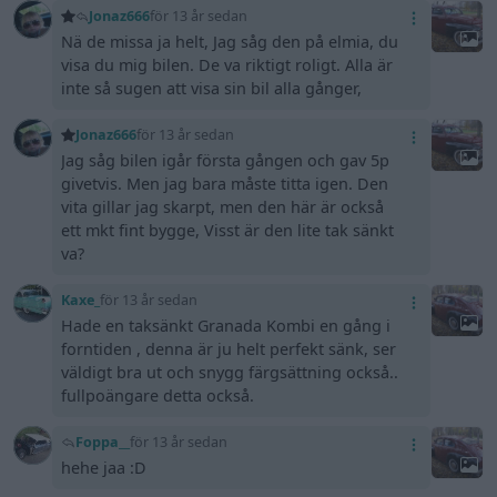
Jonaz666
för 13 år sedan
Nä de missa ja helt, Jag såg den på elmia, du
visa du mig bilen. De va riktigt roligt. Alla är
inte så sugen att visa sin bil alla gånger,
Jonaz666
för 13 år sedan
Jag såg bilen igår första gången och gav 5p
givetvis. Men jag bara måste titta igen. Den
vita gillar jag skarpt, men den här är också
ett mkt fint bygge, Visst är den lite tak sänkt
va?
Kaxe_
för 13 år sedan
Hade en taksänkt Granada Kombi en gång i
forntiden , denna är ju helt perfekt sänk, ser
väldigt bra ut och snygg färgsättning också..
fullpoängare detta också.
Foppa__
för 13 år sedan
hehe jaa :D