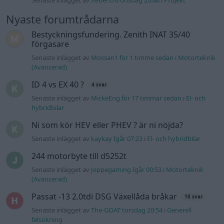
Senaste inlägget av
kaykay Igår 07:23
i
El- och hybridbilar
244 motorbyte till d5252t
Senaste inlägget av
Jeppegaming Igår 00:53
i
Motorteknik
(Avancerad)
Passat -13 2.0tdi DSG Växellåda bråkar
10 svar
Senaste inlägget av
The-GOAT torsdag 20:54
i
Generell
felsökning
Man man ha mindre ström till
4 svar
Motorvärmare?
Senaste inlägget av
BilFixare torsdag 14:37
i
El- och hybridbilar
Slipa och polera rinningar
4 svar
Senaste inlägget av
turboblondie tisdag 14:22
i
Bilvård och
biltvätt
Fälg till Husqvarna Novolett 1955
2 svar
Senaste inlägget av
Mossan1 tisdag 19:42
i
Övriga fordon
Övertryck i vevhus, Volvo 940 b230fk
1 svar