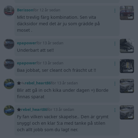
Berisson
för 12 år sedan
Mkt trevlig färg kombination. Sen vita
däcksidor med det är ju som grädde på
moset .
epapower
för 13 år sedan
Underbart att se!!
epapower
för 13 år sedan
Baa jobbat, ser cleant och fräscht ut !!
rebel_heart86
för 13 år sedan
Blir att gå in och kika under dagen =) Borde
finnas sparat
rebel_heart86
för 13 år sedan
Fy fan vilken vacker skapelse.. Den är grymt
snygg! och en klar 5:a med tanke på stilen
och allt jobb som du lagt ner.