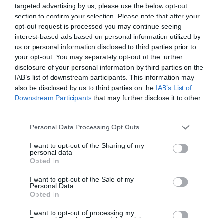
Ja aktier e mkt tråkigare att äga ! =)
targeted advertising by us, please use the below opt-out
section to confirm your selection. Please note that after your
eastmotorsport
för 12 år sedan
opt-out request is processed you may continue seeing
Läckert!
interest-based ads based on personal information utilized by
us or personal information disclosed to third parties prior to
TOBBA242
för 12 år sedan
your opt-out. You may separately opt-out of the further
Nice. Sådan hjälp kan man aldrig få för
disclosure of your personal information by third parties on the
mycket av =)
IAB’s list of downstream participants. This information may
also be disclosed by us to third parties on the
IAB’s List of
snake4toy
för 12 år sedan
Downstream Participants
that may further disclose it to other
Riktigt läcker PV!
third parties.
OscarC
för 12 år sedan
Personal Data Processing Opt Outs
Najs! =)
I want to opt-out of the Sharing of my
personal data.
eastmotorsport
för 12 år sedan
Opted In
Jo jag tackar jag :)
I want to opt-out of the Sale of my
Personal Data.
jonte_turbo
för 12 år sedan
Opted In
Hmm... Himla konstigt jag aldrig hittar sån
här mek hjälp till min Pv... Fina bilder! :)
I want to opt-out of processing my