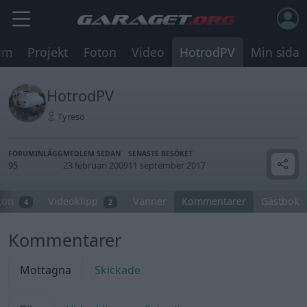
um
Projekt
Foton
Video
HotrodPV
Min sida
HotrodPV
Tyresö
FORUMINLÄGG
MEDLEM SEDAN
SENASTE BESÖKET
95
23 februari 2009
11 september 2017
ton
Videoklipp
Vänner
Kommentarer
Gästbok
4
2
Kommentarer
Mottagna
Skickade