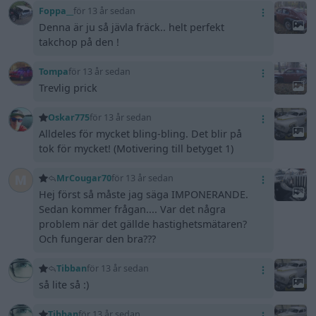
Foppa__
för 13 år sedan
Denna är ju så jävla fräck.. helt perfekt
takchop på den !
Tompa
för 13 år sedan
Trevlig prick
Oskar775
för 13 år sedan
Alldeles för mycket bling-bling. Det blir på
tok för mycket! (Motivering till betyget 1)
MrCougar70
för 13 år sedan
Hej först så måste jag säga IMPONERANDE.
Sedan kommer frågan.... Var det några
problem när det gällde hastighetsmätaren?
Och fungerar den bra???
Tibban
för 13 år sedan
så lite så :)
Tibban
för 13 år sedan