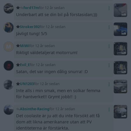
ford17m
för 12 år sedan
Underbart att se din bil på förstasidan;)))
Stroker392
för 12 år sedan
Jävligt tung! 5/5
MiWi
för 12 år sedan
Riktigt väldetaljerat motorrum!
Evil_E
för 12 år sedan
Satan, det var ingen dålig snurra! :D
UN1203
för 12 år sedan
Inte alls i min smak, men en solkar femma
för hantverket!! Grymt jobb!! :)
Absinthe-Racing
för 12 år sedan
Det coolaste är ju att du inte försökt att få
dom att likna amerikanare utan att PV
identiteterna är förstärkta.