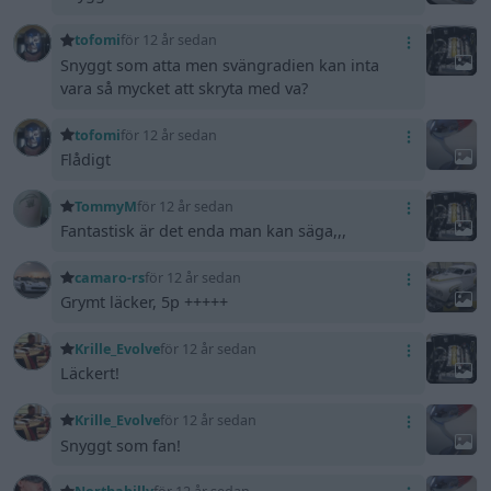
tofomi
för 12 år sedan
Snyggt som atta men svängradien kan inta
vara så mycket att skryta med va?
tofomi
för 12 år sedan
Flådigt
TommyM
för 12 år sedan
Fantastisk är det enda man kan säga,,,
camaro-rs
för 12 år sedan
Grymt läcker, 5p +++++
Krille_Evolve
för 12 år sedan
Läckert!
Krille_Evolve
för 12 år sedan
Snyggt som fan!