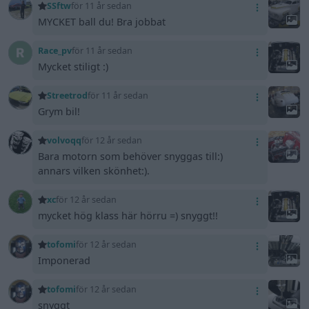
SSftw
för 11 år sedan
MYCKET ball du! Bra jobbat
Race_pv
för 11 år sedan
Mycket stiligt :)
Streetrod
för 11 år sedan
Grym bil!
volvoqq
för 12 år sedan
Bara motorn som behöver snyggas till:)
annars vilken skönhet:).
xc
för 12 år sedan
mycket hög klass här hörru =) snyggt!!
tofomi
för 12 år sedan
Imponerad
tofomi
för 12 år sedan
snyggt