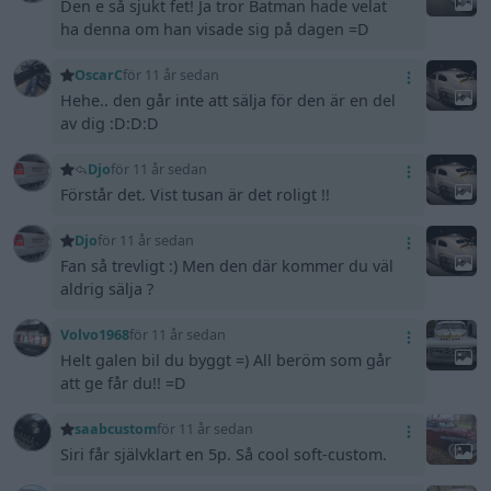
Den e så sjukt fet! Ja tror Batman hade velat
ha denna om han visade sig på dagen =D
OscarC
för 11 år sedan
Hehe.. den går inte att sälja för den är en del
av dig :D:D:D
Djo
för 11 år sedan
Förstår det. Vist tusan är det roligt !!
Djo
för 11 år sedan
Fan så trevligt :) Men den där kommer du väl
aldrig sälja ?
Volvo1968
för 11 år sedan
Helt galen bil du byggt =) All beröm som går
att ge får du!! =D
saabcustom
för 11 år sedan
Siri får självklart en 5p. Så cool soft-custom.