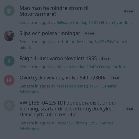
Senaste inlägget av
Mossan1 onsdag 11:07
i
Generell
felsökning
VW LT35 -04 2.5 TDI dör sporadiskt under
körning, startar direkt efter nyckelcykel.
1 svar
Delar bytta utan resultat.
Senaste inlägget av
Jesper328 tisdag 12:52
i
Generell
felsökning
Gå till forumet
Information
Hjälp
Annonsera
Introduktion
Communityregler
Information