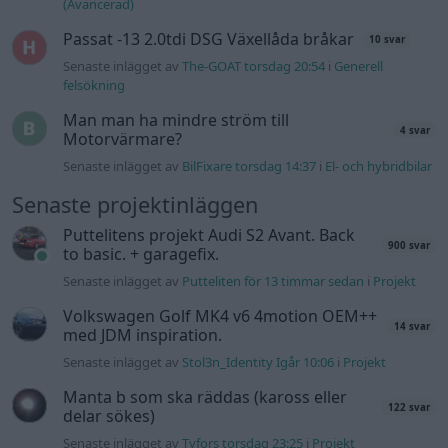
Senaste inlägget av
Putteliten för 13 timmar sedan
i
Projekt
Volkswagen Golf MK4 v6 4motion OEM++
14 svar
med JDM inspiration.
Senaste inlägget av
Stol3n_Identity Igår 10:06
i
Projekt
Manta b som ska räddas (kaross eller
122 svar
delar sökes)
Senaste inlägget av
Tyfors torsdag 23:25
i
Projekt
Huggern goes big block with 427 ZL-1!
551 svar
Senaste inlägget av
hugger69 torsdag 23:01
i
Projekt
Camaro som bruksbil?!
57 svar
Senaste inlägget av
Ev_volvo142 torsdag 22:10
i
Projekt
Volkswagen split bus t1 1962
2559 svar
Senaste inlägget av
Dr_snuggels torsdag 21:09
i
Projekt
Golf Mk2 16v Turbo
137 svar
Senaste inlägget av
16vt4m torsdag 19:51
i
Projekt