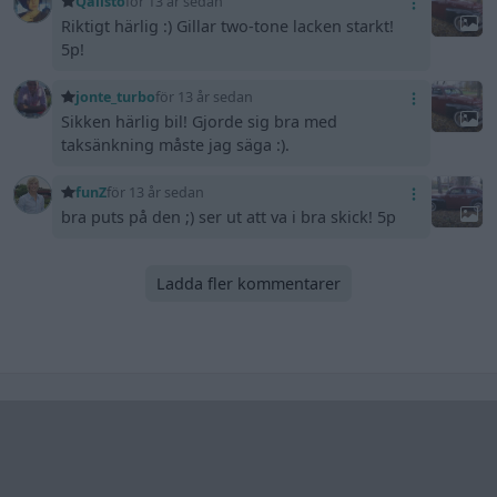
Qalisto
för 13 år sedan
Riktigt härlig :) Gillar two-tone lacken starkt!
5p!
jonte_turbo
för 13 år sedan
Sikken härlig bil! Gjorde sig bra med
taksänkning måste jag säga :).
funZ
för 13 år sedan
bra puts på den ;) ser ut att va i bra skick! 5p
Ladda fler kommentarer
Senaste foruminläggen