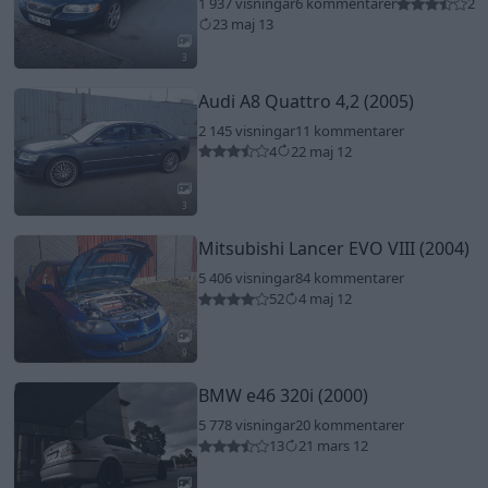
1 937 visningar
6 kommentarer
2
23 maj 13
3
Audi A8 Quattro 4,2 (2005)
2 145 visningar
11 kommentarer
4
22 maj 12
3
Mitsubishi Lancer EVO VIII (2004)
5 406 visningar
84 kommentarer
52
4 maj 12
9
BMW e46 320i (2000)
5 778 visningar
20 kommentarer
13
21 mars 12