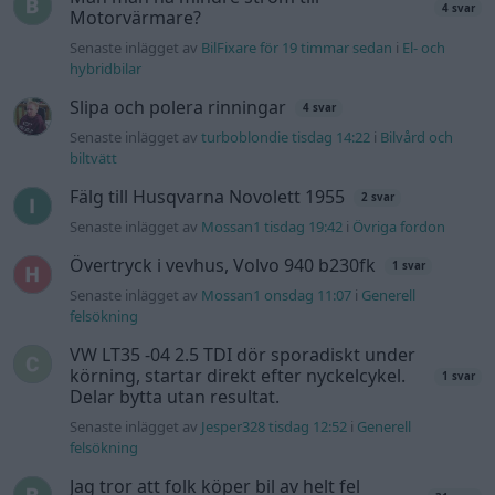
4 svar
Motorvärmare?
Senaste inlägget av
BilFixare för 19 timmar sedan
i
El- och
hybridbilar
Slipa och polera rinningar
4 svar
Senaste inlägget av
turboblondie tisdag 14:22
i
Bilvård och
biltvätt
Fälg till Husqvarna Novolett 1955
2 svar
Senaste inlägget av
Mossan1 tisdag 19:42
i
Övriga fordon
Övertryck i vevhus, Volvo 940 b230fk
1 svar
Senaste inlägget av
Mossan1 onsdag 11:07
i
Generell
felsökning
VW LT35 -04 2.5 TDI dör sporadiskt under
körning, startar direkt efter nyckelcykel.
1 svar
Delar bytta utan resultat.
Senaste inlägget av
Jesper328 tisdag 12:52
i
Generell
felsökning
Jag tror att folk köper bil av helt fel