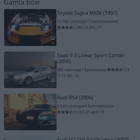
Gamla bilar
Toyota Supra MKIV (1997)
13 760 visningar
17 kommentarer
46
4 dec. 17
15
Saab 9-3 Linear Sport Combi
(2006)
985 visningar
1 kommentar
1
11 okt. 16
2
Audi RS4 (2006)
3 520 visningar
4 kommentarer
10
21 april 15
5
Audi Q7 TDI 3.0 Quattro (2007)