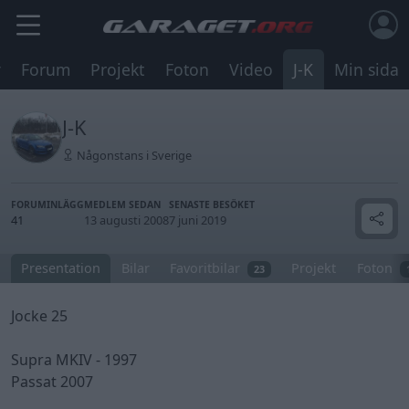
r
Forum
Projekt
Foton
Video
J-K
Min sida
J-K
Någonstans i Sverige
FORUMINLÄGG
MEDLEM SEDAN
SENASTE BESÖKET
41
13 augusti 2008
7 juni 2019
Presentation
Bilar
Favoritbilar
Projekt
Foton
23
Jocke 25
Supra MKIV - 1997
Passat 2007