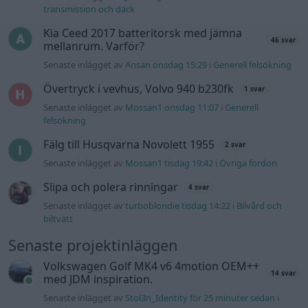
transmission och däck
Kia Ceed 2017 batteritorsk med jämna
46 svar
mellanrum. Varför?
Senaste inlägget av
Ansan onsdag 15:29
i
Generell felsökning
Övertryck i vevhus, Volvo 940 b230fk
1 svar
Senaste inlägget av
Mossan1 onsdag 11:07
i
Generell
felsökning
Fälg till Husqvarna Novolett 1955
2 svar
Senaste inlägget av
Mossan1 tisdag 19:42
i
Övriga fordon
Slipa och polera rinningar
4 svar
Senaste inlägget av
turboblondie tisdag 14:22
i
Bilvård och
biltvätt
Senaste projektinläggen
Volkswagen Golf MK4 v6 4motion OEM++
14 svar
med JDM inspiration.
Senaste inlägget av
Stol3n_Identity för 25 minuter sedan
i