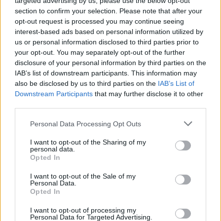
targeted advertising by us, please use the below opt-out
Saab 9-5 2,3t SE
"T.M.
section to confirm your selection. Please note that after your
Chiptuning"
(1998)
opt-out request is processed you may continue seeing
19 397 visningar
247 kommentarer
interest-based ads based on personal information utilized by
349
4 juni 11
us or personal information disclosed to third parties prior to
your opt-out. You may separately opt-out of the further
17
disclosure of your personal information by third parties on the
BMW E30 320i (1984)
IAB’s list of downstream participants. This information may
also be disclosed by us to third parties on the
IAB’s List of
6 745 visningar
29 kommentarer
84
29 april 09
Downstream Participants
that may further disclose it to other
third parties.
10
Personal Data Processing Opt Outs
I want to opt-out of the Sharing of my
personal data.
Opted In
I want to opt-out of the Sale of my
Personal Data.
Opted In
Senaste foruminläggen
I want to opt-out of processing my
Detta köpte jag nyss-tråden
Personal Data for Targeted Advertising.
9733 svar