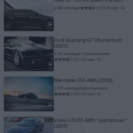
2 384 visningar
4
24 sept. 14
7
Ford Mustang GT V8 premium
(2007)
4 755 visningar
13 kommentarer
19
15 mars 15
14
Mercedes E55 AMG (2003)
2 717 visningar
8 kommentarer
13
15 mars 15
3
Volvo V70 D5 AWD
"sparbössan"
(2005)