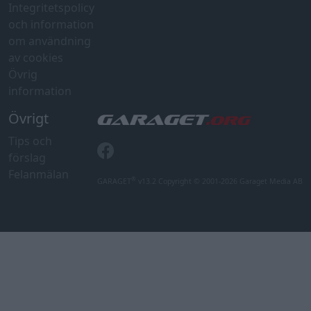
Integritetspolicy
och information
om användning
av cookies
Övrig
information
Övrigt
Tips och
förslag
Felanmälan
®
GARAGET
v13.2 Copyright © 2001-2026 Garaget Media AB