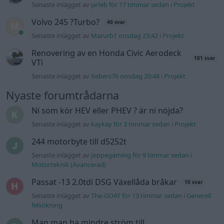
Senaste inlägget av
jarleb för 17 timmar sedan
i
Projekt
Volvo 245 ?Turbo?
40 svar
Senaste inlägget av
Marurb1 onsdag 23:42
i
Projekt
Renovering av en Honda Civic Aerodeck
181 svar
VTi
Senaste inlägget av
Xebers76 onsdag 20:48
i
Projekt
Nyaste forumtrådarna
Ni som kör HEV eller PHEV ? är ni nöjda?
Senaste inlägget av
kaykay för 3 timmar sedan
i
Projekt
244 motorbyte till d5252t
Senaste inlägget av
Jeppegaming för 9 timmar sedan
i
Motorteknik (Avancerad)
Passat -13 2.0tdi DSG Växellåda bråkar
10 svar
Senaste inlägget av
The-GOAT för 13 timmar sedan
i
Generell
felsökning
Man man ha mindre ström till