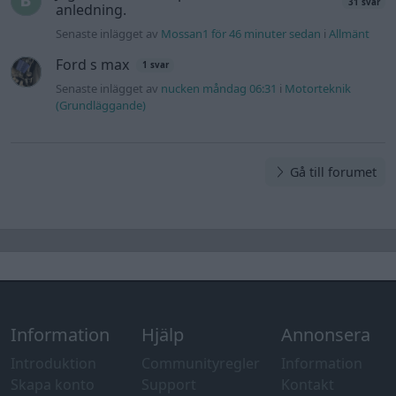
31 svar
anledning.
Senaste inlägget av
Mossan1 för 46 minuter sedan
i
Allmänt
Ford s max
1 svar
Senaste inlägget av
nucken måndag 06:31
i
Motorteknik
(Grundläggande)
Gå till forumet
Information
Hjälp
Annonsera
Introduktion
Communityregler
Information
Skapa konto
Support
Kontakt