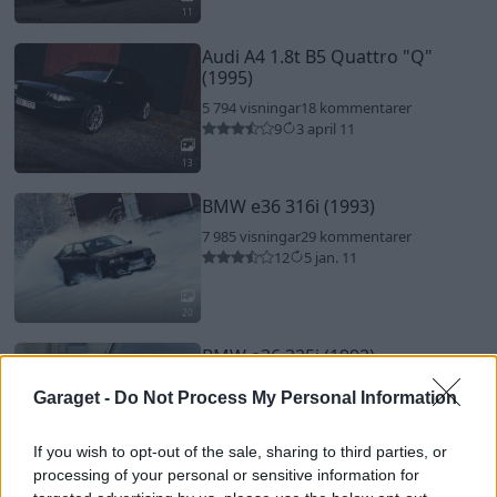
11
Audi A4 1.8t B5 Quattro
"Q"
(1995)
5 794 visningar
18 kommentarer
9
3 april 11
13
BMW e36 316i (1993)
7 985 visningar
29 kommentarer
12
5 jan. 11
20
BMW e36 325i (1992)
2 997 visningar
9 kommentarer
9
Garaget -
Do Not Process My Personal Information
4 juni 11
If you wish to opt-out of the sale, sharing to third parties, or
6
processing of your personal or sensitive information for