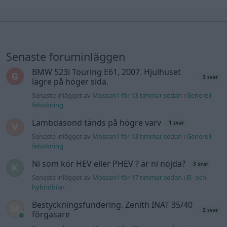
Senaste foruminläggen
BMW 523i Touring E61, 2007. Hjulhuset
3 svar
lägre på höger sida.
Senaste inlägget av
Mossan1 för 13 timmar sedan
i
Generell
felsökning
Lambdasond tänds på högre varv
1 svar
Senaste inlägget av
Mossan1 för 13 timmar sedan
i
Generell
felsökning
Ni som kör HEV eller PHEV ? är ni nöjda?
3 svar
Senaste inlägget av
Mossan1 för 17 timmar sedan
i
El- och
hybridbilar
Bestyckningsfundering. Zenith INAT 35/40
2 svar
förgasare