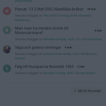
(Avancerad)
Passat -13 2.0tdi DSG Växellåda bråkar
10 svar
Senaste inlägget av
The-GOAT torsdag 20:54
i
Generell
felsökning
Man man ha mindre ström till
4 svar
Motorvärmare?
Senaste inlägget av
BilFixare torsdag 14:37
i
El- och hybridbilar
Slipa och polera rinningar
4 svar
Senaste inlägget av
turboblondie tisdag 14:22
i
Bilvård och
biltvätt
Fälg till Husqvarna Novolett 1955
2 svar
Senaste inlägget av
Mossan1 tisdag 19:42
i
Övriga fordon
Gå till forumet