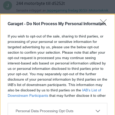
244 motorbyte till d5252t
Senaste inlägget av
Jeppegaming fredag 00:53
i
Motorteknik
(Avancerad)
Senaste projektinläggen
Garaget -
Do Not Process My Personal Information
Volvo Amazon 1965
85 svar
If you wish to opt-out of the sale, sharing to third parties, or
Senaste inlägget av
tomhjort för 17 timmar sedan
i
Projekt
processing of your personal or sensitive information for
targeted advertising by us, please use the below opt-out
A90 Supra
387 svar
section to confirm your selection. Please note that after your
Senaste inlägget av
Rikard_Persson för 19 timmar sedan
i
opt-out request is processed you may continue seeing
Projekt
interest-based ads based on personal information utilized by
us or personal information disclosed to third parties prior to
Vw 1956 oval prosjekt
12 svar
your opt-out. You may separately opt-out of the further
Senaste inlägget av
jarleb lördag 21:29
i
Projekt
disclosure of your personal information by third parties on the
IAB’s list of downstream participants. This information may
Puttelitens projekt Audi S2 Avant. Back
900 svar
to basic. + garagefix.
also be disclosed by us to third parties on the
IAB’s List of
Downstream Participants
that may further disclose it to other
Senaste inlägget av
Putteliten fredag 22:10
i
Projekt
third parties.
Volkswagen Golf MK4 v6 4motion OEM++
14 svar
med JDM inspiration.
Personal Data Processing Opt Outs