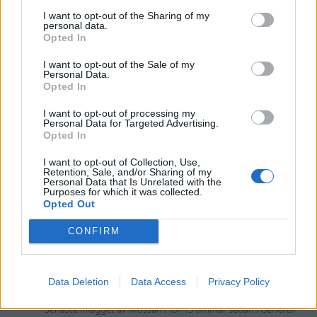
Senaste inlägget av
Stol3n_Identity fredag 10:06
i
Projekt
I want to opt-out of the Sharing of my
personal data.
Manta b som ska räddas (kaross eller
Opted In
122 svar
delar sökes)
I want to opt-out of the Sale of my
Senaste inlägget av
Tyfors torsdag 23:25
i
Projekt
Personal Data.
Opted In
Huggern goes big block with 427 ZL-1!
551 svar
Senaste inlägget av
hugger69 torsdag 23:01
i
Projekt
I want to opt-out of processing my
Personal Data for Targeted Advertising.
Camaro som bruksbil?!
Opted In
57 svar
Senaste inlägget av
Ev_volvo142 torsdag 22:10
i
Projekt
I want to opt-out of Collection, Use,
Retention, Sale, and/or Sharing of my
Volkswagen split bus t1 1962
2559 svar
Personal Data that Is Unrelated with the
Purposes for which it was collected.
Senaste inlägget av
Dr_snuggels torsdag 21:09
i
Projekt
Opted Out
Golf Mk2 16v Turbo
137 svar
CONFIRM
Senaste inlägget av
16vt4m torsdag 19:51
i
Projekt
Nyaste forumtrådarna
Data Deletion
Data Access
Privacy Policy
Lambdasond tänds på högre varv
1 svar
Senaste inlägget av
Mossan1 för 13 timmar sedan
i
Generell