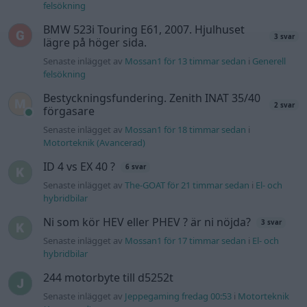
felsökning
BMW 523i Touring E61, 2007. Hjulhuset
3 svar
lägre på höger sida.
Senaste inlägget av
Mossan1 för 13 timmar sedan
i
Generell
felsökning
Bestyckningsfundering. Zenith INAT 35/40
2 svar
förgasare
Senaste inlägget av
Mossan1 för 18 timmar sedan
i
Motorteknik (Avancerad)
ID 4 vs EX 40 ?
6 svar
Senaste inlägget av
The-GOAT för 21 timmar sedan
i
El- och
hybridbilar
Ni som kör HEV eller PHEV ? är ni nöjda?
3 svar
Senaste inlägget av
Mossan1 för 17 timmar sedan
i
El- och
hybridbilar
244 motorbyte till d5252t
Senaste inlägget av
Jeppegaming fredag 00:53
i
Motorteknik