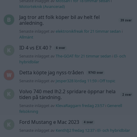
Senaste inlägget av
Mossan1 för 18 timmar sedan
i
Motorteknik (Avancerad)
Jag tror att folk köper bil av helt fel
39 svar
anledning.
Senaste inlägget av
elektronikfreak för 21 timmar sedan
i
Allmänt
ID 4 vs EX 40 ?
6 svar
Senaste inlägget av
The-GOAT för 21 timmar sedan
i
El- och
hybridbilar
Detta köpte jag nyss-tråden
9743 svar
Senaste inlägget av
Jesper328 lördag 11:59
i
Off topic
Volvo 740 med lh2.2 spridare öppnar hela
2 svar
tiden på tändning.
Senaste inlägget av
KlevaRaggarn fredag 23:57
i
Generell
felsökning
Ford Mustang e Mac 2023
4 svar
Senaste inlägget av
KenthIJ2 fredag 12:37
i
El- och hybridbilar