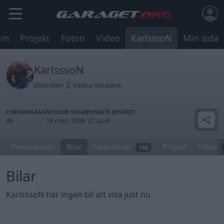
um
Projekt
Foton
Video
KarlsssoN
Min sida
KarlsssoN
Elektriker!
Västra Götaland
FORUMINLÄGG
MEDLEM SEDAN
SENASTE BESÖKET
45
18 mars 2008
27 april
Presentation
Bilar
Favoritbilar
Projekt
Foton
116
Bilar
KarlsssoN har ingen bil att visa just nu