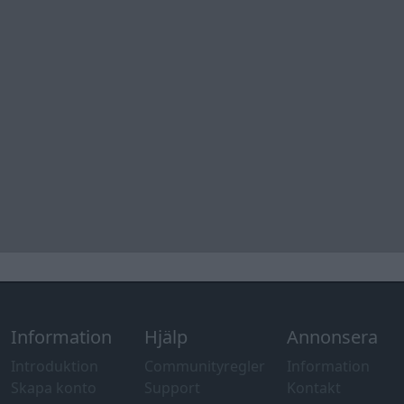
Information
Hjälp
Annonsera
Introduktion
Communityregler
Information
Skapa konto
Support
Kontakt
Integritetspolicy
och information
om användning
av cookies
Övrig
information
Övrigt
Tips och
förslag
Felanmälan
®
GARAGET
v13.2 Copyright © 2001-2026 Garaget Media AB