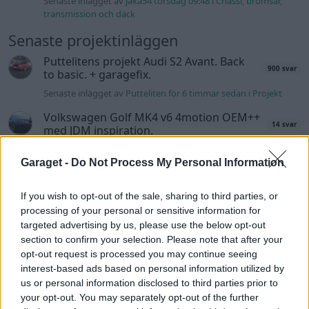
Senaste inlägget av
jaka54 torsdag 09:48
i
Chassi, bromsar,
transmission och däck
Senaste projektinläggen
Puttelitens projekt Audi S2 Avant. Back
900 svar
to basic. + garagefix.
Senaste inlägget av
Putteliten för 6 timmar sedan
i
Projekt
Volkswagen Golf MK4 v6 4motion OEM++
14 svar
med JDM inspiration.
Senaste inlägget av
Stol3n_Identity för 19 timmar sedan
i
Projekt
Garaget -
Do Not Process My Personal Information
Manta b som ska räddas (kaross eller
122 svar
If you wish to opt-out of the sale, sharing to third parties, or
delar sökes)
processing of your personal or sensitive information for
Senaste inlägget av
Tyfors torsdag 23:25
i
Projekt
targeted advertising by us, please use the below opt-out
section to confirm your selection. Please note that after your
Huggern goes big block with 427 ZL-1!
551 svar
opt-out request is processed you may continue seeing
Senaste inlägget av
hugger69 torsdag 23:01
i
Projekt
interest-based ads based on personal information utilized by
us or personal information disclosed to third parties prior to
Camaro som bruksbil?!
57 svar
your opt-out. You may separately opt-out of the further
Senaste inlägget av
Ev_volvo142 torsdag 22:10
i
Projekt