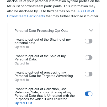
disclosure of your personal information by third parties on the
Volkswagen split bus t1 1962
IAB’s list of downstream participants. This information may
2559 svar
also be disclosed by us to third parties on the
IAB’s List of
Senaste inlägget av
Dr_snuggels torsdag 21:09
i
Projekt
Downstream Participants
that may further disclose it to other
Golf Mk2 16v Turbo
third parties.
137 svar
Senaste inlägget av
16vt4m torsdag 19:51
i
Projekt
Personal Data Processing Opt Outs
Vw 1956 oval prosjekt
11 svar
I want to opt-out of the Sharing of my
Senaste inlägget av
jarleb torsdag 17:26
i
Projekt
personal data.
Opted In
Volvo 245 ?Turbo?
40 svar
I want to opt-out of the Sale of my
Senaste inlägget av
Marurb1 onsdag 23:42
i
Projekt
Personal Data.
Opted In
Renovering av en Honda Civic Aerodeck
181 svar
VTi
I want to opt-out of processing my
Personal Data for Targeted Advertising.
Senaste inlägget av
Xebers76 onsdag 20:48
i
Projekt
Opted In
Nyaste forumtrådarna
I want to opt-out of Collection, Use,
Retention, Sale, and/or Sharing of my
ID 4 vs EX 40 ?
4 svar
Personal Data that Is Unrelated with the
Purposes for which it was collected.
Senaste inlägget av
MickeEng för 10 timmar sedan
i
El- och
Opted Out
hybridbilar