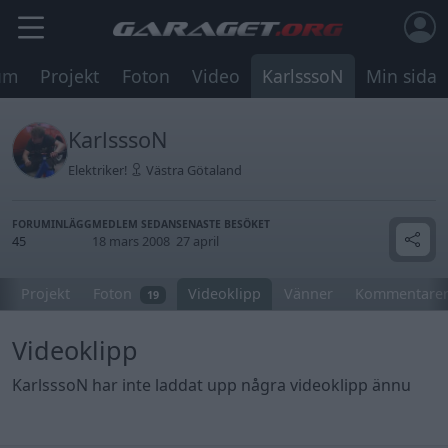
um
Projekt
Foton
Video
KarlsssoN
Min sida
KarlsssoN
Elektriker!
Västra Götaland
FORUMINLÄGG
MEDLEM SEDAN
SENASTE BESÖKET
45
18 mars 2008
27 april
Projekt
Foton
Videoklipp
Vänner
Kommentare
19
Videoklipp
KarlsssoN har inte laddat upp några videoklipp ännu