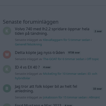
Senaste foruminläggen
Volvo 740 med lh2.2 spridare öppnar hela
2 svar
tiden på tändning.
Senaste inlägget av
KlevaRaggarn för 5 timmar sedan
i
Generell felsökning
Detta köpte jag nyss-tråden
9738 svar
Senaste inlägget av
The-GOAT för 6 timmar sedan
i
Off topic
ID 4 vs EX 40 ?
4 svar
Senaste inlägget av
MickeEng för 10 timmar sedan
i
El- och
hybridbilar
Jag tror att folk köper bil av helt fel
33 svar
anledning.
Senaste inlägget av
Jokabsson för 15 timmar sedan
i
Allmänt
Ford Mustang e Mac 2023
4 svar