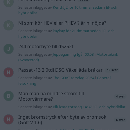
Senaste inlägget av
KenthIJ2 för 16 timmar sedan
i
El- och
hybridbilar
Ni som kör HEV eller PHEV ? är ni nöjda?
Senaste inlägget av
kaykay för 21 timmar sedan
i
El- och
hybridbilar
244 motorbyte till d5252t
Senaste inlägget av
Jeppegaming Igår 00:53
i
Motorteknik
(Avancerad)
Passat -13 2.0tdi DSG Växellåda bråkar
10 svar
Senaste inlägget av
The-GOAT torsdag 20:54
i
Generell
felsökning
Man man ha mindre ström till
4 svar
Motorvärmare?
Senaste inlägget av
BilFixare torsdag 14:37
i
El- och hybridbilar
Inget bromstryck efter byte av bromsok
6 svar
(Golf V 1.6)