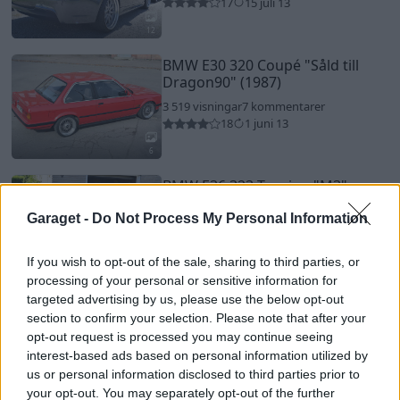
17
15 juli 13
12
BMW E30 320 Coupé
"Såld till
Dragon90"
(1987)
3 519 visningar
7 kommentarer
18
1 juni 13
6
BMW E36 323 Touring
"M3"
(1996)
Garaget -
Do Not Process My Personal Information
5 286 visningar
7 kommentarer
7
24 juni 12
If you wish to opt-out of the sale, sharing to third parties, or
10
processing of your personal or sensitive information for
targeted advertising by us, please use the below opt-out
section to confirm your selection. Please note that after your
opt-out request is processed you may continue seeing
interest-based ads based on personal information utilized by
us or personal information disclosed to third parties prior to
your opt-out. You may separately opt-out of the further