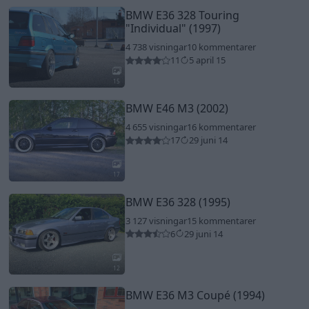
BMW E36 328 Touring
"Individual"
(1997)
4 738 visningar
10 kommentarer
11
5 april 15
15
BMW E46 M3 (2002)
4 655 visningar
16 kommentarer
17
29 juni 14
17
BMW E36 328 (1995)
3 127 visningar
15 kommentarer
6
29 juni 14
12
BMW E36 M3 Coupé (1994)