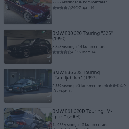
7 682 visningar
36 kommentarer
24
7 april 14
20
BMW E30 320 Touring
"325"
(1990)
3 858 visningar
14 kommentarer
4
15 mars 14
11
BMW E36 328 Touring
"Familjebilen"
(1997)
3 559 visningar
3 kommentarer
9
2 sept. 13
10
BMW E91 320D Touring
"M-
sport"
(2008)
14 622 visningar
15 kommentarer