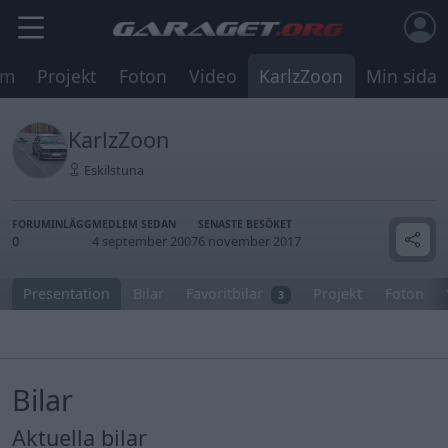
um
Projekt
Foton
Video
KarlzZoon
Min sida
KarlzZoon
Eskilstuna
FORUMINLÄGG
MEDLEM SEDAN
SENASTE BESÖKET
0
4 september 2007
6 november 2017
Presentation
Bilar
Favoritbilar
Projekt
Foton
3
Bilar
Aktuella bilar