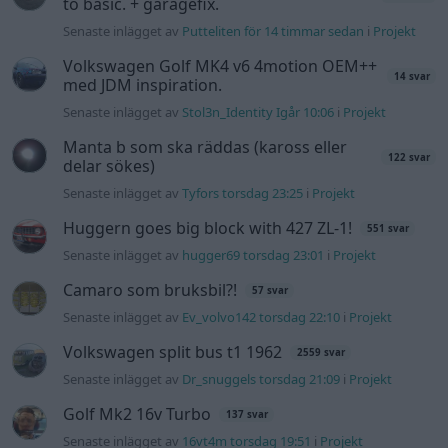
to basic. + garagefix.
Senaste inlägget av
Putteliten för 14 timmar sedan
i
Projekt
Volkswagen Golf MK4 v6 4motion OEM++
14 svar
med JDM inspiration.
Senaste inlägget av
Stol3n_Identity Igår 10:06
i
Projekt
Manta b som ska räddas (kaross eller
122 svar
delar sökes)
Senaste inlägget av
Tyfors torsdag 23:25
i
Projekt
Huggern goes big block with 427 ZL-1!
551 svar
Senaste inlägget av
hugger69 torsdag 23:01
i
Projekt
Camaro som bruksbil?!
57 svar
Senaste inlägget av
Ev_volvo142 torsdag 22:10
i
Projekt
Volkswagen split bus t1 1962
2559 svar
Senaste inlägget av
Dr_snuggels torsdag 21:09
i
Projekt
Golf Mk2 16v Turbo
137 svar
Senaste inlägget av
16vt4m torsdag 19:51
i
Projekt