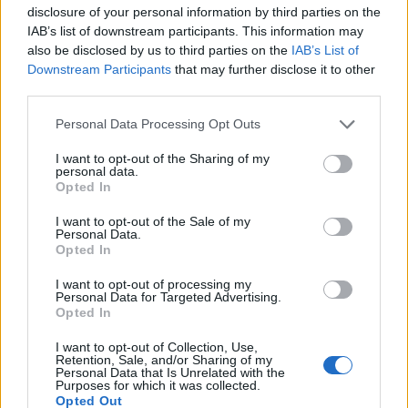
disclosure of your personal information by third parties on the
Senaste foruminläggen
IAB’s list of downstream participants. This information may
Jag tror att folk köper bil av helt fel
also be disclosed by us to third parties on the
IAB’s List of
35 svar
anledning.
Downstream Participants
that may further disclose it to other
third parties.
Senaste inlägget av
Growe för 48 minuter sedan
i
Allmänt
Detta köpte jag nyss-tråden
Personal Data Processing Opt Outs
9743 svar
Senaste inlägget av
Jesper328 för 52 minuter sedan
i
Off topic
I want to opt-out of the Sharing of my
personal data.
Bestyckningsfundering. Zenith INAT 35/40
Opted In
förgasare
I want to opt-out of the Sale of my
Senaste inlägget av
Mossan1 för 2 timmar sedan
i
Personal Data.
Motorteknik (Avancerad)
Opted In
Volvo 740 med lh2.2 spridare öppnar hela
2 svar
I want to opt-out of processing my
tiden på tändning.
Personal Data for Targeted Advertising.
Opted In
Senaste inlägget av
KlevaRaggarn för 12 timmar sedan
i
Generell felsökning
I want to opt-out of Collection, Use,
Retention, Sale, and/or Sharing of my
ID 4 vs EX 40 ?
4 svar
Personal Data that Is Unrelated with the
Purposes for which it was collected.
Senaste inlägget av
MickeEng för 18 timmar sedan
i
El- och
Opted Out
hybridbilar