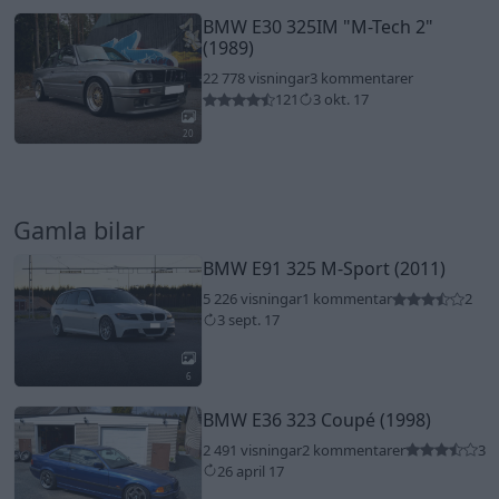
BMW E30 325IM
"M-Tech 2"
(1989)
22 778 visningar
3 kommentarer
121
3 okt. 17
20
Gamla bilar
BMW E91 325 M-Sport (2011)
5 226 visningar
1 kommentar
2
3 sept. 17
6
BMW E36 323 Coupé (1998)
2 491 visningar
2 kommentarer
3
26 april 17