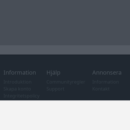
Information
Hjälp
Annonsera
Introduktion
Communityregler
Information
Skapa konto
Support
Kontakt
Integritetspolicy
och information
om användning
av cookies
Övrig