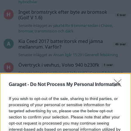
hybridbilar
Inget bromstryck efter byte av bromsok
6 svar
(Golf V 1.6)
Senaste inlägget av
jaka54 för 9 timmar sedan
i
Chassi,
bromsar, transmission och däck
Kia Ceed 2017 batteritorsk med jämna
46 svar
mellanrum. Varför?
Senaste inlägget av
Ansan Igår 15:29
i
Generell felsökning
Övertryck i vevhus, Volvo 940 b230fk
1 svar
Senaste inlägget av
Mossan1 Igår 11:07
i
Generell felsökning
Fälg till Husqvarna Novolett 1955
2 svar
Garaget -
Do Not Process My Personal Information
Senaste inlägget av
Mossan1 tisdag 19:42
i
Övriga fordon
If you wish to opt-out of the sale, sharing to third parties, or
Slipa och polera rinningar
4 svar
processing of your personal or sensitive information for
Senaste inlägget av
turboblondie tisdag 14:22
i
Bilvård och
targeted advertising by us, please use the below opt-out
biltvätt
section to confirm your selection. Please note that after your
opt-out request is processed you may continue seeing
VW LT35 -04 2.5 TDI dör sporadiskt under
interest-based ads based on personal information utilized by
körning, startar direkt efter nyckelcykel.
1 svar