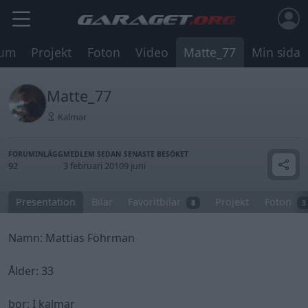
rum
Projekt
Foton
Video
Matte_77
Min sida
Matte_77
Kalmar
FORUMINLÄGG
MEDLEM SEDAN
SENASTE BESÖKET
92
3 februari 2010
9 juni
Presentation
Bilar
Favoritbilar
Projekt
Foton
8
3
Namn: Mattias Föhrman
Ålder: 33
bor: I kalmar