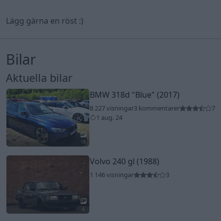
Lägg gärna en röst :)
Bilar
Aktuella bilar
BMW 318d
"Blue"
(2017)
8 227 visningar
3 kommentarer
7
1 aug. 24
18
Volvo 240 gl (1988)
1 146 visningar
3
6