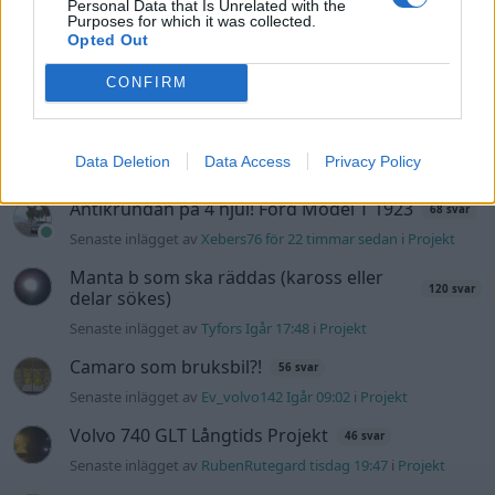
Personal Data that Is Unrelated with the
Projekt
Purposes for which it was collected.
Opted Out
Volvo 245 ?Turbo?
40 svar
Senaste inlägget av
Marurb1 för 19 timmar sedan
i
Projekt
CONFIRM
Renovering av en Honda Civic Aerodeck
181 svar
VTi
Data Deletion
Data Access
Privacy Policy
Senaste inlägget av
Xebers76 för 22 timmar sedan
i
Projekt
Antikrundan på 4 hjul! Ford Model T 1923
68 svar
Senaste inlägget av
Xebers76 för 22 timmar sedan
i
Projekt
Manta b som ska räddas (kaross eller
120 svar
delar sökes)
Senaste inlägget av
Tyfors Igår 17:48
i
Projekt
Camaro som bruksbil?!
56 svar
Senaste inlägget av
Ev_volvo142 Igår 09:02
i
Projekt
Volvo 740 GLT Långtids Projekt
46 svar
Senaste inlägget av
RubenRutegard tisdag 19:47
i
Projekt