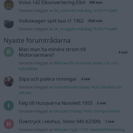
Volvo 142 Elkonvertering Elbil
848 svar
Senaste inlägget av
Ev_volvo142 måndag 19:16
i
Projekt
Volkswagen split bus t1 1962
2558 svar
Senaste inlägget av
Dr_snuggels måndag 18:29
i
Projekt
Nyaste forumtrådarna
Man man ha mindre ström till
4 svar
Motorvärmare?
Senaste inlägget av
BilFixare för 4 timmar sedan
i
El- och
hybridbilar
Slipa och polera rinningar
4 svar
Senaste inlägget av
turboblondie tisdag 14:22
i
Bilvård och
biltvätt
Fälg till Husqvarna Novolett 1955
2 svar
Senaste inlägget av
Mossan1 tisdag 19:42
i
Övriga fordon
Övertryck i vevhus, Volvo 940 b230fk
1 svar
Senaste inlägget av
Mossan1 Igår 11:07
i
Generell felsökning