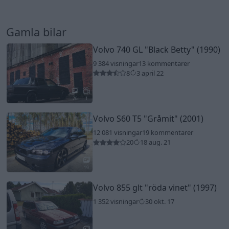
Gamla bilar
Volvo 740 GL
"Black Betty"
(1990)
9 384 visningar
13 kommentarer
8
3 april 22
20
1
Volvo S60 T5
"Gråmit"
(2001)
12 081 visningar
19 kommentarer
20
18 aug. 21
19
Volvo 855 glt
"röda vinet"
(1997)
1 352 visningar
30 okt. 17