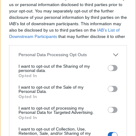
Delar bytta utan resultat.
us or personal information disclosed to third parties prior to
your opt-out. You may separately opt-out of the further
Senaste inlägget av
Jesper328 tisdag 12:52
i
Generell
disclosure of your personal information by third parties on the
felsökning
IAB’s list of downstream participants. This information may
Insignia 2018 - Tänkte byta
also be disclosed by us to third parties on the
IAB’s List of
centerhögtalaren med blir lite
6 svar
Downstream Participants
that may further disclose it to other
konfunderad över kopplingarna.
third parties.
Senaste inlägget av
MammDiin måndag 23:11
i
Billjud och
Personal Data Processing Opt Outs
multimedia
Här diskuterar vi Biltemas varor! Allt om
I want to opt-out of the Sharing of my
6570 svar
personal data.
Biltema!
Opted In
Senaste inlägget av
d-b måndag 21:15
i
Allmänt
I want to opt-out of the Sale of my
Senaste projektinläggen
Personal Data.
Opted In
Vw 1956 oval prosjekt
11 svar
I want to opt-out of processing my
Senaste inlägget av
jarleb för 1 timme sedan
i
Projekt
Personal Data for Targeted Advertising.
Opted In
Volkswagen Golf MK4 v6 4motion OEM++
12 svar
med JDM inspiration.
I want to opt-out of Collection, Use,
Retention, Sale, and/or Sharing of my
Senaste inlägget av
Stol3n_Identity för 5 timmar sedan
i