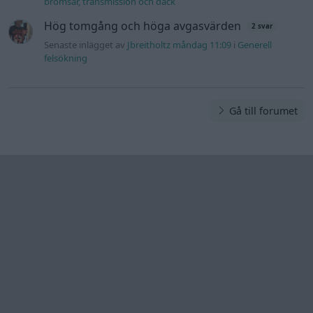
bromsar, transmission och däck
Hög tomgång och höga avgasvärden
2 svar
Senaste inlägget av
Jbreitholtz måndag 11:09
i
Generell
felsökning
Gå till forumet