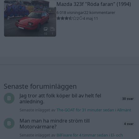
Mazda 323f
"Röda faran"
(1994)
6 018 visningar
22 kommentarer
2
4 maj 11
10
1
Senaste foruminläggen
Jag tror att folk köper bil av helt fel
30 svar
anledning.
Senaste inlägget av
The-GOAT för 31 minuter sedan
i
Allmänt
Man man ha mindre ström till
4 svar
Motorvärmare?
Senaste inlägget av
BilFixare för 4 timmar sedan
i
El- och