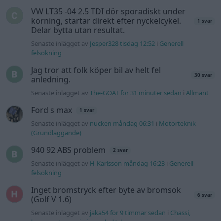
VW LT35 -04 2.5 TDI dör sporadiskt under
körning, startar direkt efter nyckelcykel.
1 svar
Delar bytta utan resultat.
Senaste inlägget av
Jesper328 tisdag 12:52
i
Generell
felsökning
Jag tror att folk köper bil av helt fel
30 svar
anledning.
Senaste inlägget av
The-GOAT för 31 minuter sedan
i
Allmänt
Ford s max
1 svar
Senaste inlägget av
nucken måndag 06:31
i
Motorteknik
(Grundläggande)
940 92 ABS problem
2 svar
Senaste inlägget av
H-Karlsson måndag 16:23
i
Generell
felsökning
Inget bromstryck efter byte av bromsok
6 svar
(Golf V 1.6)
Senaste inlägget av
jaka54 för 9 timmar sedan
i
Chassi,